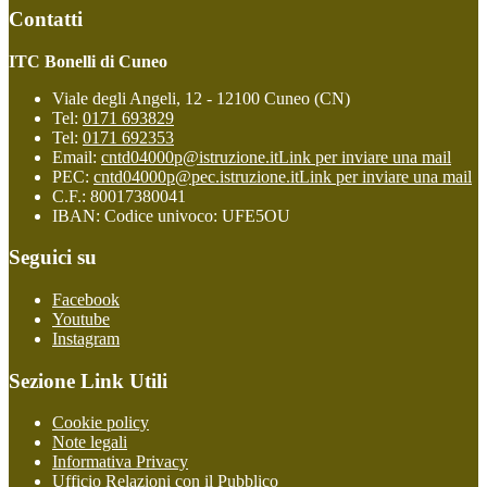
Contatti
ITC Bonelli di Cuneo
Viale degli Angeli, 12 - 12100 Cuneo (CN)
Tel:
0171 693829
Tel:
0171 692353
Email:
cntd04000p@istruzione.it
Link per inviare una mail
PEC:
cntd04000p@pec.istruzione.it
Link per inviare una mail
C.F.: 80017380041
IBAN: Codice univoco: UFE5OU
Seguici su
Facebook
Youtube
Instagram
Sezione Link Utili
Cookie policy
Note legali
Informativa Privacy
Ufficio Relazioni con il Pubblico