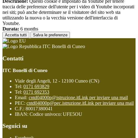
Descrizione:
Questo cookie è impostato da Youtube per tenere
traccia delle preferenze dell'utente per i video di Youtube incorporati
nei siti; può anche determinare se il visitatore del sito web sta
utilizzando la nuova o la vecchia versione dell'interfaccia di
Youtube.
Durata:
6 months
Accetta tutti
Salva le preferenze
ITC Bonelli di Cuneo
Contatti
ITC Bonelli di Cuneo
Viale degli Angeli, 12 - 12100 Cuneo (CN)
Tel:
0171 693829
Tel:
0171 692353
Email:
cntd04000p@istruzione.it
Link per inviare una mail
PEC:
cntd04000p@pec.istruzione.it
Link per inviare una mail
C.F.: 80017380041
IBAN: Codice univoco: UFE5OU
Seguici su
Facebook