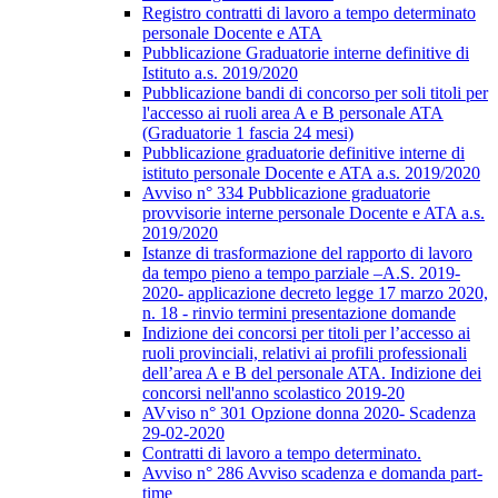
Registro contratti di lavoro a tempo determinato
personale Docente e ATA
Pubblicazione Graduatorie interne definitive di
Istituto a.s. 2019/2020
Pubblicazione bandi di concorso per soli titoli per
l'accesso ai ruoli area A e B personale ATA
(Graduatorie 1 fascia 24 mesi)
Pubblicazione graduatorie definitive interne di
istituto personale Docente e ATA a.s. 2019/2020
Avviso n° 334 Pubblicazione graduatorie
provvisorie interne personale Docente e ATA a.s.
2019/2020
Istanze di trasformazione del rapporto di lavoro
da tempo pieno a tempo parziale –A.S. 2019-
2020- applicazione decreto legge 17 marzo 2020,
n. 18 - rinvio termini presentazione domande
Indizione dei concorsi per titoli per l’accesso ai
ruoli provinciali, relativi ai profili professionali
dell’area A e B del personale ATA. Indizione dei
concorsi nell'anno scolastico 2019-20
AVviso n° 301 Opzione donna 2020- Scadenza
29-02-2020
Contratti di lavoro a tempo determinato.
Avviso n° 286 Avviso scadenza e domanda part-
time