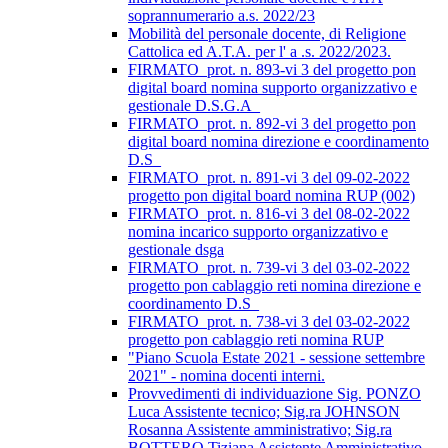
soprannumerario a.s. 2022/23
Mobilità del personale docente, di Religione
Cattolica ed A.T.A. per l' a .s. 2022/2023.
FIRMATO_prot. n. 893-vi 3 del progetto pon
digital board nomina supporto organizzativo e
gestionale D.S.G.A_
FIRMATO_prot. n. 892-vi 3 del progetto pon
digital board nomina direzione e coordinamento
D.S_
FIRMATO_prot. n. 891-vi 3 del 09-02-2022
progetto pon digital board nomina RUP (002)
FIRMATO_prot. n. 816-vi 3 del 08-02-2022
nomina incarico supporto organizzativo e
gestionale dsga
FIRMATO_prot. n. 739-vi 3 del 03-02-2022
progetto pon cablaggio reti nomina direzione e
coordinamento D.S_
FIRMATO_prot. n. 738-vi 3 del 03-02-2022
progetto pon cablaggio reti nomina RUP
"Piano Scuola Estate 2021 - sessione settembre
2021" - nomina docenti interni.
Provvedimenti di individuazione Sig. PONZO
Luca Assistente tecnico; Sig.ra JOHNSON
Rosanna Assistente amministrativo; Sig.ra
BOTTERO Tiziana Assistente Amministrativo.