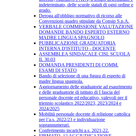
indeterminato, delle scuole statali di ogni ordine e
grado.
Deroga all'obbligo normativo di ricorso alle
Convenzioni quadro stipulate da Consip S.p.A.
VERBALE COMMISSIONE VALUTAZIONE
DOMANDE BANDO ESPERTO ESTERNO
MADRE LINGUA SPAGNOLO
PUBBLICAZIONE GRADUATORIA
INTERNA D'ISTITUTO - DOCENTE
ASSEMBLEA SINDACALE CISL SCUOLA
IL 30.03
DOMANDA PRESIDENTI DI COMM.
ESAMI DI STATO
Bando di selezione di una figura di esperto di
madre lingua spagnola.
Aggiornamento delle graduatorie ad esaurimento
e delle graduatorie di istituto di I fascia del
personale docente ed educativo, valevoli per il
triennio scolastico 2022/2023, 2023/2024 e
2024/2025
Mobilità personale docente di religione cattolica
per l’a.s. 2022/23 e individuazione
soprannumerari.
Conferimento incarichi a.s. 2021-22.
FIRMATO_12 AGGIUDICAZIONE