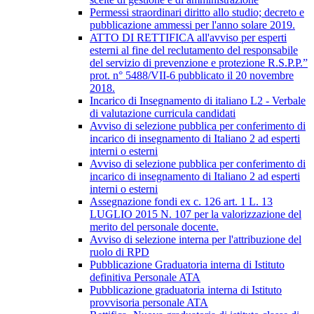
Permessi straordinari diritto allo studio; decreto e
pubblicazione ammessi per l'anno solare 2019.
ATTO DI RETTIFICA all'avviso per esperti
esterni al fine del reclutamento del responsabile
del servizio di prevenzione e protezione R.S.P.P.”
prot. n° 5488/VII-6 pubblicato il 20 novembre
2018.
Incarico di Insegnamento di italiano L2 - Verbale
di valutazione curricula candidati
Avviso di selezione pubblica per conferimento di
incarico di insegnamento di Italiano 2 ad esperti
interni o esterni
Avviso di selezione pubblica per conferimento di
incarico di insegnamento di Italiano 2 ad esperti
interni o esterni
Assegnazione fondi ex c. 126 art. 1 L. 13
LUGLIO 2015 N. 107 per la valorizzazione del
merito del personale docente.
Avviso di selezione interna per l'attribuzione del
ruolo di RPD
Pubblicazione Graduatoria interna di Istituto
definitiva Personale ATA
Pubblicazione graduatoria interna di Istituto
provvisoria personale ATA