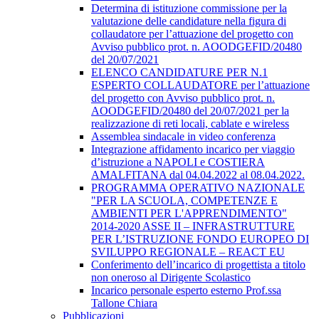
Determina di istituzione commissione per la
valutazione delle candidature nella figura di
collaudatore per l’attuazione del progetto con
Avviso pubblico prot. n. AOODGEFID/20480
del 20/07/2021
ELENCO CANDIDATURE PER N.1
ESPERTO COLLAUDATORE per l’attuazione
del progetto con Avviso pubblico prot. n.
AOODGEFID/20480 del 20/07/2021 per la
realizzazione di reti locali, cablate e wireless
Assemblea sindacale in video conferenza
Integrazione affidamento incarico per viaggio
d’istruzione a NAPOLI e COSTIERA
AMALFITANA dal 04.04.2022 al 08.04.2022.
PROGRAMMA OPERATIVO NAZIONALE
"PER LA SCUOLA, COMPETENZE E
AMBIENTI PER L'APPRENDIMENTO"
2014-2020 ASSE II – INFRASTRUTTURE
PER L’ISTRUZIONE FONDO EUROPEO DI
SVILUPPO REGIONALE – REACT EU
Conferimento dell’incarico di progettista a titolo
non oneroso al Dirigente Scolastico
Incarico personale esperto esterno Prof.ssa
Tallone Chiara
Pubblicazioni