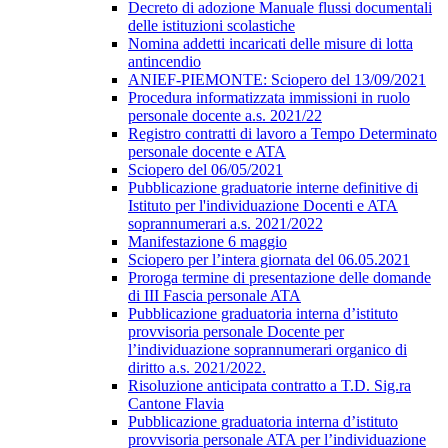
Decreto di adozione Manuale flussi documentali
delle istituzioni scolastiche
Nomina addetti incaricati delle misure di lotta
antincendio
ANIEF-PIEMONTE: Sciopero del 13/09/2021
Procedura informatizzata immissioni in ruolo
personale docente a.s. 2021/22
Registro contratti di lavoro a Tempo Determinato
personale docente e ATA
Sciopero del 06/05/2021
Pubblicazione graduatorie interne definitive di
Istituto per l'individuazione Docenti e ATA
soprannumerari a.s. 2021/2022
Manifestazione 6 maggio
Sciopero per l’intera giornata del 06.05.2021
Proroga termine di presentazione delle domande
di III Fascia personale ATA
Pubblicazione graduatoria interna d’istituto
provvisoria personale Docente per
l’individuazione soprannumerari organico di
diritto a.s. 2021/2022.
Risoluzione anticipata contratto a T.D. Sig.ra
Cantone Flavia
Pubblicazione graduatoria interna d’istituto
provvisoria personale ATA per l’individuazione