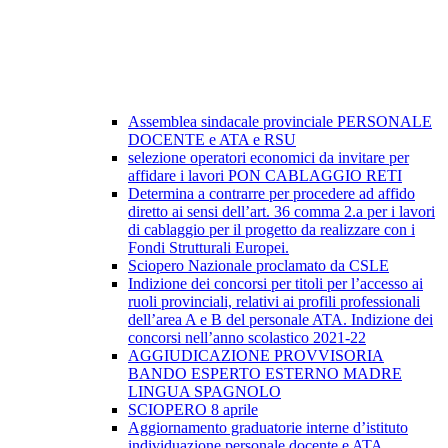
Assemblea sindacale provinciale PERSONALE
DOCENTE e ATA e RSU
selezione operatori economici da invitare per
affidare i lavori PON CABLAGGIO RETI
Determina a contrarre per procedere ad affido
diretto ai sensi dell’art. 36 comma 2.a per i lavori
di cablaggio per il progetto da realizzare con i
Fondi Strutturali Europei.
Sciopero Nazionale proclamato da CSLE
Indizione dei concorsi per titoli per l’accesso ai
ruoli provinciali, relativi ai profili professionali
dell’area A e B del personale ATA. Indizione dei
concorsi nell’anno scolastico 2021-22
AGGIUDICAZIONE PROVVISORIA
BANDO ESPERTO ESTERNO MADRE
LINGUA SPAGNOLO
SCIOPERO 8 aprile
Aggiornamento graduatorie interne d’istituto
individuazione personale docente e ATA