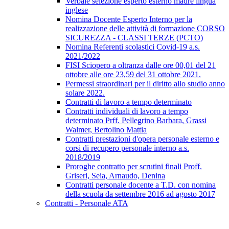
Verbale selezione esperto esterno madre lingua
inglese
Nomina Docente Esperto Interno per la
realizzazione delle attività di formazione CORSO
SICUREZZA - CLASSI TERZE (PCTO)
Nomina Referenti scolastici Covid-19 a.s.
2021/2022
FISI Sciopero a oltranza dalle ore 00,01 del 21
ottobre alle ore 23,59 del 31 ottobre 2021.
Permessi straordinari per il diritto allo studio anno
solare 2022.
Contratti di lavoro a tempo determinato
Contratti individuali di lavoro a tempo
determinato Prff. Pellegrino Barbara, Grassi
Walmer, Bertolino Mattia
Contratti prestazioni d'opera personale esterno e
corsi di recupero personale interno a.s.
2018/2019
Proroghe contratto per scrutini finali Proff.
Griseri, Seia, Arnaudo, Denina
Contratti personale docente a T.D. con nomina
della scuola da settembre 2016 ad agosto 2017
Contratti - Personale ATA