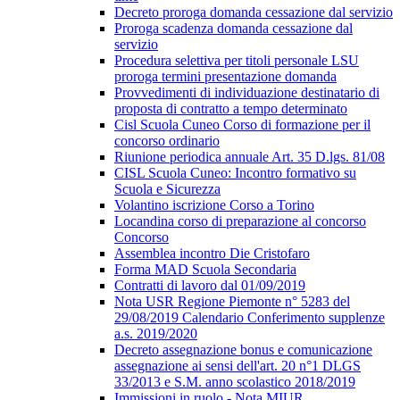
Decreto proroga domanda cessazione dal servizio
Proroga scadenza domanda cessazione dal
servizio
Procedura selettiva per titoli personale LSU
proroga termini presentazione domanda
Provvedimenti di individuazione destinatario di
proposta di contratto a tempo determinato
Cisl Scuola Cuneo Corso di formazione per il
concorso ordinario
Riunione periodica annuale Art. 35 D.lgs. 81/08
CISL Scuola Cuneo: Incontro formativo su
Scuola e Sicurezza
Volantino iscrizione Corso a Torino
Locandina corso di preparazione al concorso
Concorso
Assemblea incontro Die Cristofaro
Forma MAD Scuola Secondaria
Contratti di lavoro dal 01/09/2019
Nota USR Regione Piemonte n° 5283 del
29/08/2019 Calendario Conferimento supplenze
a.s. 2019/2020
Decreto assegnazione bonus e comunicazione
assegnazione ai sensi dell'art. 20 n°1 DLGS
33/2013 e S.M. anno scolastico 2018/2019
Immissioni in ruolo - Nota MIUR