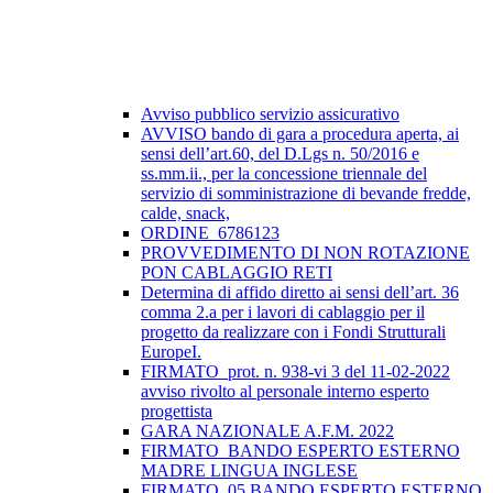
Avviso pubblico servizio assicurativo
AVVISO bando di gara a procedura aperta, ai
sensi dell’art.60, del D.Lgs n. 50/2016 e
ss.mm.ii., per la concessione triennale del
servizio di somministrazione di bevande fredde,
calde, snack,
ORDINE_6786123
PROVVEDIMENTO DI NON ROTAZIONE
PON CABLAGGIO RETI
Determina di affido diretto ai sensi dell’art. 36
comma 2.a per i lavori di cablaggio per il
progetto da realizzare con i Fondi Strutturali
EuropeI.
FIRMATO_prot. n. 938-vi 3 del 11-02-2022
avviso rivolto al personale interno esperto
progettista
GARA NAZIONALE A.F.M. 2022
FIRMATO_BANDO ESPERTO ESTERNO
MADRE LINGUA INGLESE
FIRMATO_05 BANDO ESPERTO ESTERNO