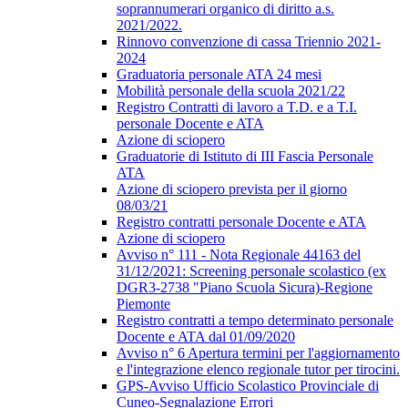
soprannumerari organico di diritto a.s.
2021/2022.
Rinnovo convenzione di cassa Triennio 2021-
2024
Graduatoria personale ATA 24 mesi
Mobilità personale della scuola 2021/22
Registro Contratti di lavoro a T.D. e a T.I.
personale Docente e ATA
Azione di sciopero
Graduatorie di Istituto di III Fascia Personale
ATA
Azione di sciopero prevista per il giorno
08/03/21
Registro contratti personale Docente e ATA
Azione di sciopero
Avviso n° 111 - Nota Regionale 44163 del
31/12/2021: Screening personale scolastico (ex
DGR3-2738 "Piano Scuola Sicura)-Regione
Piemonte
Registro contratti a tempo determinato personale
Docente e ATA dal 01/09/2020
Avviso n° 6 Apertura termini per l'aggiornamento
e l'integrazione elenco regionale tutor per tirocini.
GPS-Avviso Ufficio Scolastico Provinciale di
Cuneo-Segnalazione Errori