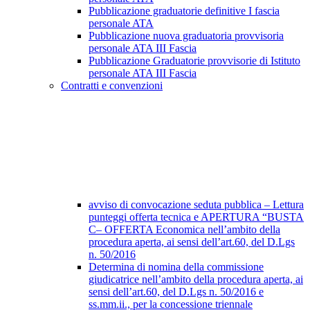
Pubblicazione graduatorie definitive I fascia
personale ATA
Pubblicazione nuova graduatoria provvisoria
personale ATA III Fascia
Pubblicazione Graduatorie provvisorie di Istituto
personale ATA III Fascia
Contratti e convenzioni
avviso di convocazione seduta pubblica – Lettura
punteggi offerta tecnica e APERTURA “BUSTA
C– OFFERTA Economica nell’ambito della
procedura aperta, ai sensi dell’art.60, del D.Lgs
n. 50/2016
Determina di nomina della commissione
giudicatrice nell’ambito della procedura aperta, ai
sensi dell’art.60, del D.Lgs n. 50/2016 e
ss.mm.ii., per la concessione triennale