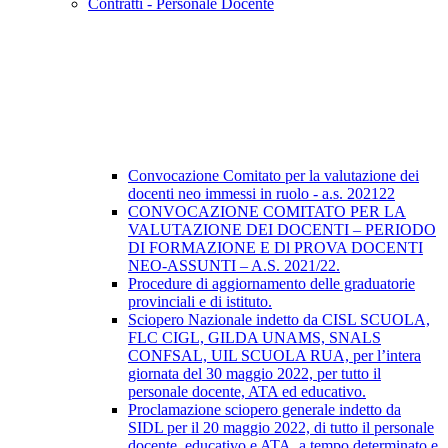
Contratti - Personale Docente
Convocazione Comitato per la valutazione dei
docenti neo immessi in ruolo - a.s. 202122
CONVOCAZIONE COMITATO PER LA
VALUTAZIONE DEI DOCENTI – PERIODO
DI FORMAZIONE E Dl PROVA DOCENTI
NEO-ASSUNTI – A.S. 2021/22.
Procedure di aggiornamento delle graduatorie
provinciali e di istituto.
Sciopero Nazionale indetto da CISL SCUOLA,
FLC CIGL, GILDA UNAMS, SNALS
CONFSAL, UIL SCUOLA RUA, per l’intera
giornata del 30 maggio 2022, per tutto il
personale docente, ATA ed educativo.
Proclamazione sciopero generale indetto da
SIDL per il 20 maggio 2022, di tutto il personale
docente, educativo e ATA, a tempo determinato e