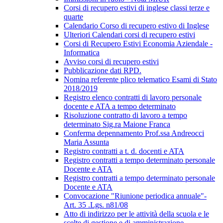
Corsi di recupero estivi di inglese classi terze e
quarte
Calendario Corso di recupero estivo di Inglese
Ulteriori Calendari corsi di recupero estivi
Corsi di Recupero Estivi Economia Aziendale -
Informatica
Avviso corsi di recupero estivi
Pubblicazione dati RPD.
Nomina referente plico telematico Esami di Stato
2018/2019
Registro elenco contratti di lavoro personale
docente e ATA a tempo determinato
Risoluzione contratto di lavoro a tempo
determinato Sig.ra Maione Franca
Conferma depennamento Prof.ssa Andreocci
Maria Assunta
Registro contratti a t. d. docenti e ATA
Registro contratti a tempo determinato personale
Docente e ATA
Registro contratti a tempo determinato personale
Docente e ATA
Convocazione "Riunione periodica annuale"-
Art. 35 .Lgs. n81/08
Atto di indirizzo per le attività della scuola e le
scelte di gestione e di amministrazione