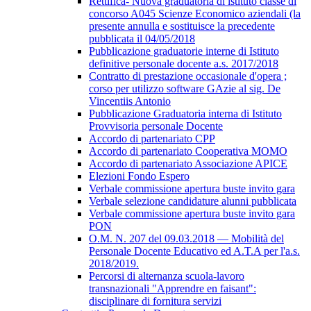
Rettifica- Nuova graduatoria di istituto classe di
concorso A045 Scienze Economico aziendali (la
presente annulla e sostituisce la precedente
pubblicata il 04/05/2018
Pubblicazione graduatorie interne di Istituto
definitive personale docente a.s. 2017/2018
Contratto di prestazione occasionale d'opera ;
corso per utilizzo software GAzie al sig. De
Vincentiis Antonio
Pubblicazione Graduatoria interna di Istituto
Provvisoria personale Docente
Accordo di partenariato CPP
Accordo di partenariato Cooperativa MOMO
Accordo di partenariato Associazione APICE
Elezioni Fondo Espero
Verbale commissione apertura buste invito gara
Verbale selezione candidature alunni pubblicata
Verbale commissione apertura buste invito gara
PON
O.M. N. 207 del 09.03.2018 — Mobilità del
Personale Docente Educativo ed A.T.A per l'a.s.
2018/2019.
Percorsi di alternanza scuola-lavoro
transnazionali "Apprendre en faisant":
disciplinare di fornitura servizi