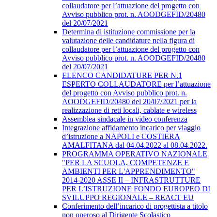
collaudatore per l’attuazione del progetto con
Avviso pubblico prot. n. AOODGEFID/20480
del 20/07/2021
Determina di istituzione commissione per la
valutazione delle candidature nella figura di
collaudatore per l’attuazione del progetto con
Avviso pubblico prot. n. AOODGEFID/20480
del 20/07/2021
ELENCO CANDIDATURE PER N.1
ESPERTO COLLAUDATORE per l’attuazione
del progetto con Avviso pubblico prot. n.
AOODGEFID/20480 del 20/07/2021 per la
realizzazione di reti locali, cablate e wireless
Assemblea sindacale in video conferenza
Integrazione affidamento incarico per viaggio
d’istruzione a NAPOLI e COSTIERA
AMALFITANA dal 04.04.2022 al 08.04.2022.
PROGRAMMA OPERATIVO NAZIONALE
"PER LA SCUOLA, COMPETENZE E
AMBIENTI PER L'APPRENDIMENTO"
2014-2020 ASSE II – INFRASTRUTTURE
PER L’ISTRUZIONE FONDO EUROPEO DI
SVILUPPO REGIONALE – REACT EU
Conferimento dell’incarico di progettista a titolo
non oneroso al Dirigente Scolastico