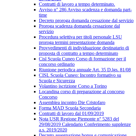
Contratti di lavoro a tempo determinato.
Avviso n° 286 Avviso scadenza e domanda part-
time
Decreto proroga domanda cessazione dal servizio
Proroga scadenza domanda cessazione dal
servizio
Procedura selettiva per titoli personale LSU
proroga termini presentazione domanda
Provvedimenti di individuazione destinatario di
proposta di contratto a tempo determinato
Cisl Scuola Cuneo Corso di formazione per il
concorso ordinario
Riunione periodica annuale Art. 35 D.lgs. 81/08
CISL Scuola Cuneo: Incontro formativo su
Scuola e Sicurezza
Volantino iscrizione Corso a Torino
Locandina corso di preparazione al concorso
Concorso
Assemblea incontro Die Cristofaro
Forma MAD Scuola Secondaria
Contratti di lavoro dal 01/09/2019
Nota USR Regione Piemonte n° 5283 del
29/08/2019 Calendario Conferimento supplenze
a.s. 2019/2020
Decreto assegnazione bonus e comunicazione