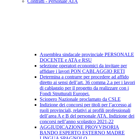
Contratti - Personale ATA
Assemblea sindacale provinciale PERSONALE
DOCENTE e ATA e RSU
selezione operatori economici da invitare per
affidare i lavori PON CABLAGGIO RETI
Determina a contrarre per procedere ad affido
diretto ai sensi dell’art. 36 comma 2.a per i lavori
di cablaggio per il progetto da realizzare con i
Fondi Strutturali Europei.
Sciopero Nazionale proclamato da CSLE
Indizione dei concorsi per titoli per l’accesso ai
ruoli provinciali, relativi ai profili professionali
dell’area A e B del personale ATA. Indizione dei
concorsi nell’anno scolastico 2021-22
AGGIUDICAZIONE PROVVISORIA
BANDO ESPERTO ESTERNO MADRE
LINGUA SPAGNOLO