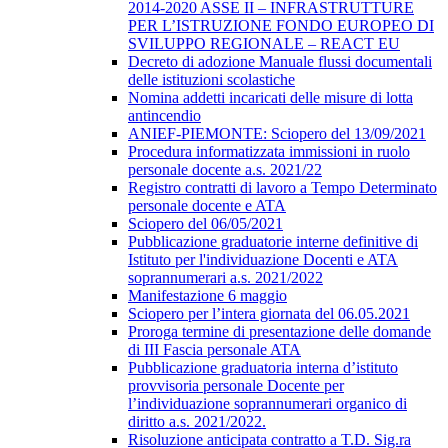
2014-2020 ASSE II – INFRASTRUTTURE
PER L’ISTRUZIONE FONDO EUROPEO DI
SVILUPPO REGIONALE – REACT EU
Decreto di adozione Manuale flussi documentali
delle istituzioni scolastiche
Nomina addetti incaricati delle misure di lotta
antincendio
ANIEF-PIEMONTE: Sciopero del 13/09/2021
Procedura informatizzata immissioni in ruolo
personale docente a.s. 2021/22
Registro contratti di lavoro a Tempo Determinato
personale docente e ATA
Sciopero del 06/05/2021
Pubblicazione graduatorie interne definitive di
Istituto per l'individuazione Docenti e ATA
soprannumerari a.s. 2021/2022
Manifestazione 6 maggio
Sciopero per l’intera giornata del 06.05.2021
Proroga termine di presentazione delle domande
di III Fascia personale ATA
Pubblicazione graduatoria interna d’istituto
provvisoria personale Docente per
l’individuazione soprannumerari organico di
diritto a.s. 2021/2022.
Risoluzione anticipata contratto a T.D. Sig.ra