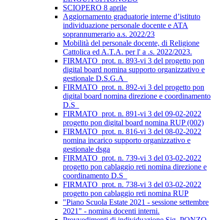
SCIOPERO 8 aprile
Aggiornamento graduatorie interne d’istituto
individuazione personale docente e ATA
soprannumerario a.s. 2022/23
Mobilità del personale docente, di Religione
Cattolica ed A.T.A. per l' a .s. 2022/2023.
FIRMATO_prot. n. 893-vi 3 del progetto pon
digital board nomina supporto organizzativo e
gestionale D.S.G.A_
FIRMATO_prot. n. 892-vi 3 del progetto pon
digital board nomina direzione e coordinamento
D.S_
FIRMATO_prot. n. 891-vi 3 del 09-02-2022
progetto pon digital board nomina RUP (002)
FIRMATO_prot. n. 816-vi 3 del 08-02-2022
nomina incarico supporto organizzativo e
gestionale dsga
FIRMATO_prot. n. 739-vi 3 del 03-02-2022
progetto pon cablaggio reti nomina direzione e
coordinamento D.S_
FIRMATO_prot. n. 738-vi 3 del 03-02-2022
progetto pon cablaggio reti nomina RUP
"Piano Scuola Estate 2021 - sessione settembre
2021" - nomina docenti interni.
Provvedimenti di individuazione Sig. PONZO