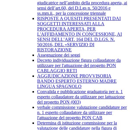
giudicatrice nell’ambito della procedura aperta, ai
sensi dell’art.60, del D.Lgs n. 50/2016 e
ss.mm.ii., per la concessione triennale
RISPOSTE A QUESITI PRESENTATI DAI
SOGGETTI INTERESSATI ALLA
PROCEDURA APERTA, PER
L'AFFIDAMENTO IN CONCESSIONE, AI
SENSI DELL’ART. 164 DEL D.LGS. N.
50/2016, DEL «SERVIZIO DI
RISTORAZIONE
Assegnazione dei seggi
Decreto individuazione figura collaudatore da
utilizzare per l'attuazione del progetto PON
CABLAGGIO RETI
AGGIUDICAZIONE PROVVISORIA
BANDO ESPERTO ESTERNO MADRE
LINGUA SPAGNOLO
Convalida e pubblicazione graduatoria per n. 1
esperto collaudatore da utilizzare per lattuazione
del progetto PON (003)
verbale commissione valutazione candidature per
n. 1 esperto collaudatore da utilizzare per
l'attuazione del progetto PON CAB
Determina di istituzione commissione per la
valutazione delle candidature nella figura di