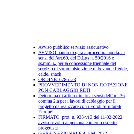
Avviso pubblico servizio assicurativo
AVVISO bando di gara a procedura aperta, ai
sensi dell’art.60, del D.Lgs n. 50/2016 e
ss.mm.ii., per la concessione triennale del
servizio di somministrazione di bevande fredde,
calde, snack,
ORDINE_6786123
PROVVEDIMENTO DI NON ROTAZIONE
PON CABLAGGIO RETI
Determina di affido diretto ai sensi dell’art. 36
comma 2.a per i lavori di cablaggio per il
progetto da realizzare con i Fondi Strutturali
EuropeI.
FIRMATO_prot. n. 938-vi 3 del 11-02-2022
avviso rivolto al personale interno esperto
progettista
GARA NAZIONALE A.F.M. 2022