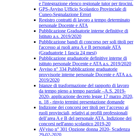
e l'integrazione elenco regionale tutor per tirocini.
GPS-Avviso Ufficio Scolastico Provinciale di
Cuneo-Segnalazione Errori
Registro contratti di lavoro a tempo determinato
personale Docente e ATA
Pubblicazione Graduatorie interne definitive di
Istituto a.s. 2019/2020
Pubblicazione bandi di concorso per soli titoli per
l'accesso ai ruoli area A e B personale ATA
(Graduatorie 1 fascia 24 mesi)
Pubblicazione graduatorie definitive interne di
istituto personale Docente e ATA a.s. 2019/2020
Avviso n° 334 Pubblicazione graduatorie
provvisorie interne personale Docente e ATA a.s.
2019/2020
Istanze di trasformazione del rapporto di lavoro
da tempo pieno a tempo parziale –A.S. 2019-
2020- applicazione decreto legge 17 marzo 2020,
n. 18 - rinvio termini presentazione domande
Indizione dei concorsi per titoli per l’accesso ai
ruoli provinciali, relativi ai profili professionali
dell’area A e B del personale ATA. Indizione dei
concorsi nell'anno scolastico 2019-20
AVviso n° 301 Opzione donna 2020- Scadenza
29-02-2020