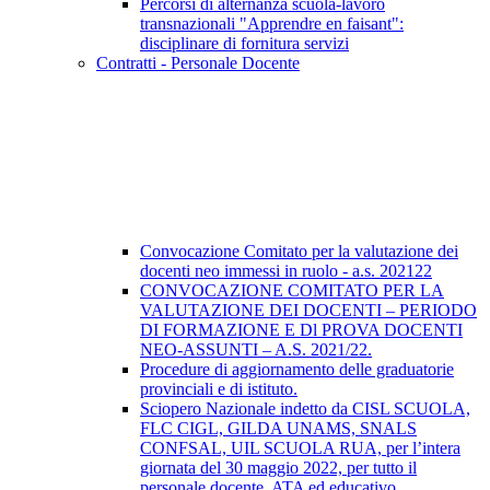
Percorsi di alternanza scuola-lavoro
transnazionali "Apprendre en faisant":
disciplinare di fornitura servizi
Contratti - Personale Docente
Convocazione Comitato per la valutazione dei
docenti neo immessi in ruolo - a.s. 202122
CONVOCAZIONE COMITATO PER LA
VALUTAZIONE DEI DOCENTI – PERIODO
DI FORMAZIONE E Dl PROVA DOCENTI
NEO-ASSUNTI – A.S. 2021/22.
Procedure di aggiornamento delle graduatorie
provinciali e di istituto.
Sciopero Nazionale indetto da CISL SCUOLA,
FLC CIGL, GILDA UNAMS, SNALS
CONFSAL, UIL SCUOLA RUA, per l’intera
giornata del 30 maggio 2022, per tutto il
personale docente, ATA ed educativo.