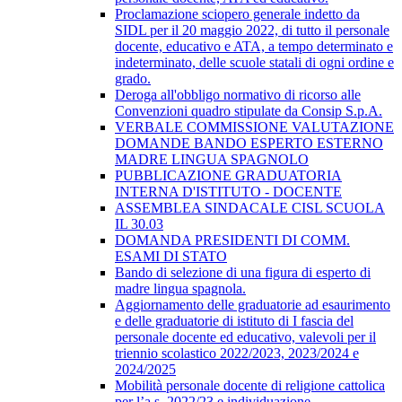
Proclamazione sciopero generale indetto da
SIDL per il 20 maggio 2022, di tutto il personale
docente, educativo e ATA, a tempo determinato e
indeterminato, delle scuole statali di ogni ordine e
grado.
Deroga all'obbligo normativo di ricorso alle
Convenzioni quadro stipulate da Consip S.p.A.
VERBALE COMMISSIONE VALUTAZIONE
DOMANDE BANDO ESPERTO ESTERNO
MADRE LINGUA SPAGNOLO
PUBBLICAZIONE GRADUATORIA
INTERNA D'ISTITUTO - DOCENTE
ASSEMBLEA SINDACALE CISL SCUOLA
IL 30.03
DOMANDA PRESIDENTI DI COMM.
ESAMI DI STATO
Bando di selezione di una figura di esperto di
madre lingua spagnola.
Aggiornamento delle graduatorie ad esaurimento
e delle graduatorie di istituto di I fascia del
personale docente ed educativo, valevoli per il
triennio scolastico 2022/2023, 2023/2024 e
2024/2025
Mobilità personale docente di religione cattolica
per l’a.s. 2022/23 e individuazione