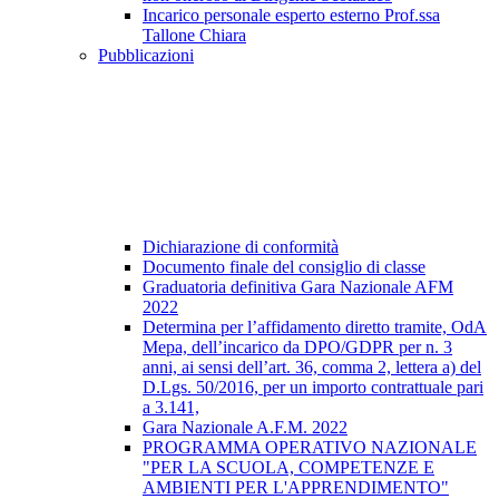
Incarico personale esperto esterno Prof.ssa
Tallone Chiara
Pubblicazioni
Dichiarazione di conformità
Documento finale del consiglio di classe
Graduatoria definitiva Gara Nazionale AFM
2022
Determina per l’affidamento diretto tramite, OdA
Mepa, dell’incarico da DPO/GDPR per n. 3
anni, ai sensi dell’art. 36, comma 2, lettera a) del
D.Lgs. 50/2016, per un importo contrattuale pari
a 3.141,
Gara Nazionale A.F.M. 2022
PROGRAMMA OPERATIVO NAZIONALE
"PER LA SCUOLA, COMPETENZE E
AMBIENTI PER L'APPRENDIMENTO"