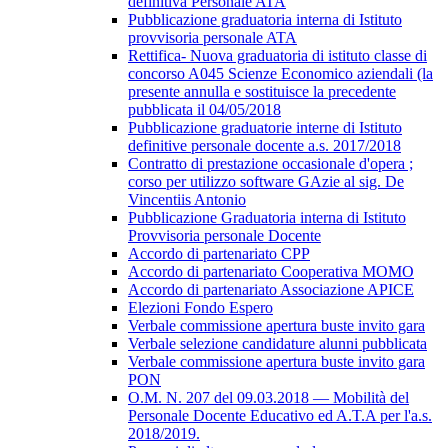
definitiva Personale ATA
Pubblicazione graduatoria interna di Istituto
provvisoria personale ATA
Rettifica- Nuova graduatoria di istituto classe di
concorso A045 Scienze Economico aziendali (la
presente annulla e sostituisce la precedente
pubblicata il 04/05/2018
Pubblicazione graduatorie interne di Istituto
definitive personale docente a.s. 2017/2018
Contratto di prestazione occasionale d'opera ;
corso per utilizzo software GAzie al sig. De
Vincentiis Antonio
Pubblicazione Graduatoria interna di Istituto
Provvisoria personale Docente
Accordo di partenariato CPP
Accordo di partenariato Cooperativa MOMO
Accordo di partenariato Associazione APICE
Elezioni Fondo Espero
Verbale commissione apertura buste invito gara
Verbale selezione candidature alunni pubblicata
Verbale commissione apertura buste invito gara
PON
O.M. N. 207 del 09.03.2018 — Mobilità del
Personale Docente Educativo ed A.T.A per l'a.s.
2018/2019.