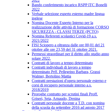
2022
Bando conferimento incarico RSPP ITC Bonelli
2022
Verbale selezione esperto esterno madre lingua
inglese
Nomina Docente Esperto Interno per la
realizzazione delle attività di formazione CORSO
SICUREZZA - CLASSI TERZE (PCTO)
Nomina Referenti scolastici Covid-19 a.s.
2021/2022
FISI Sciopero a oltranza dalle ore 00,01 del 21
ottobre alle ore 23,59 del 31 ottobre 2021.
Permessi straordinari per il diritto allo studio anno
solare 2022.
Contratti di lavoro a tempo determinato
Contratti individuali di lavoro a tempo
determinato Prff. Pellegrino Barbara, Grassi
Walmer, Bertolino Mattia
Contratti prestazioni d'opera personale esterno e
corsi di recupero personale interno a.s.
2018/2019
Proroghe contratto per scrutini finali Proff.
Griseri, Seia, Arnaudo, Denina
Contratti personale docente a T.D. con nomina
della scuola da settembre 2016 ad agosto 2017