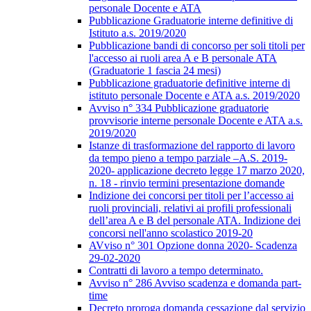
personale Docente e ATA
Pubblicazione Graduatorie interne definitive di
Istituto a.s. 2019/2020
Pubblicazione bandi di concorso per soli titoli per
l'accesso ai ruoli area A e B personale ATA
(Graduatorie 1 fascia 24 mesi)
Pubblicazione graduatorie definitive interne di
istituto personale Docente e ATA a.s. 2019/2020
Avviso n° 334 Pubblicazione graduatorie
provvisorie interne personale Docente e ATA a.s.
2019/2020
Istanze di trasformazione del rapporto di lavoro
da tempo pieno a tempo parziale –A.S. 2019-
2020- applicazione decreto legge 17 marzo 2020,
n. 18 - rinvio termini presentazione domande
Indizione dei concorsi per titoli per l’accesso ai
ruoli provinciali, relativi ai profili professionali
dell’area A e B del personale ATA. Indizione dei
concorsi nell'anno scolastico 2019-20
AVviso n° 301 Opzione donna 2020- Scadenza
29-02-2020
Contratti di lavoro a tempo determinato.
Avviso n° 286 Avviso scadenza e domanda part-
time
Decreto proroga domanda cessazione dal servizio