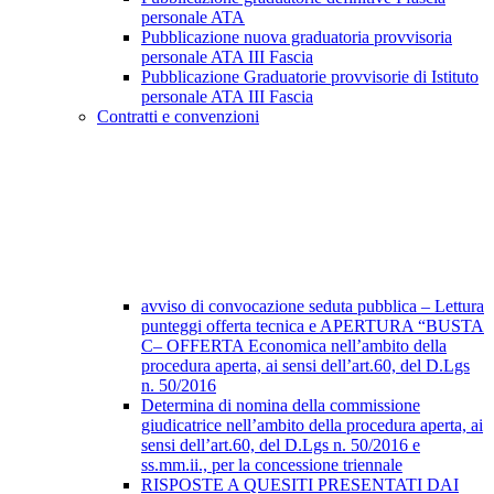
personale ATA
Pubblicazione nuova graduatoria provvisoria
personale ATA III Fascia
Pubblicazione Graduatorie provvisorie di Istituto
personale ATA III Fascia
Contratti e convenzioni
avviso di convocazione seduta pubblica – Lettura
punteggi offerta tecnica e APERTURA “BUSTA
C– OFFERTA Economica nell’ambito della
procedura aperta, ai sensi dell’art.60, del D.Lgs
n. 50/2016
Determina di nomina della commissione
giudicatrice nell’ambito della procedura aperta, ai
sensi dell’art.60, del D.Lgs n. 50/2016 e
ss.mm.ii., per la concessione triennale
RISPOSTE A QUESITI PRESENTATI DAI