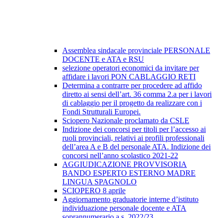
Assemblea sindacale provinciale PERSONALE
DOCENTE e ATA e RSU
selezione operatori economici da invitare per
affidare i lavori PON CABLAGGIO RETI
Determina a contrarre per procedere ad affido
diretto ai sensi dell’art. 36 comma 2.a per i lavori
di cablaggio per il progetto da realizzare con i
Fondi Strutturali Europei.
Sciopero Nazionale proclamato da CSLE
Indizione dei concorsi per titoli per l’accesso ai
ruoli provinciali, relativi ai profili professionali
dell’area A e B del personale ATA. Indizione dei
concorsi nell’anno scolastico 2021-22
AGGIUDICAZIONE PROVVISORIA
BANDO ESPERTO ESTERNO MADRE
LINGUA SPAGNOLO
SCIOPERO 8 aprile
Aggiornamento graduatorie interne d’istituto
individuazione personale docente e ATA
soprannumerario a.s. 2022/23