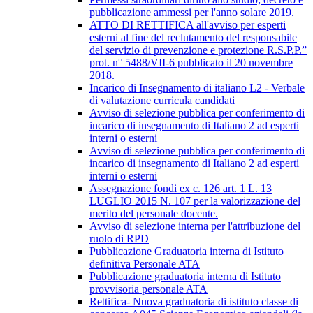
pubblicazione ammessi per l'anno solare 2019.
ATTO DI RETTIFICA all'avviso per esperti
esterni al fine del reclutamento del responsabile
del servizio di prevenzione e protezione R.S.P.P.”
prot. n° 5488/VII-6 pubblicato il 20 novembre
2018.
Incarico di Insegnamento di italiano L2 - Verbale
di valutazione curricula candidati
Avviso di selezione pubblica per conferimento di
incarico di insegnamento di Italiano 2 ad esperti
interni o esterni
Avviso di selezione pubblica per conferimento di
incarico di insegnamento di Italiano 2 ad esperti
interni o esterni
Assegnazione fondi ex c. 126 art. 1 L. 13
LUGLIO 2015 N. 107 per la valorizzazione del
merito del personale docente.
Avviso di selezione interna per l'attribuzione del
ruolo di RPD
Pubblicazione Graduatoria interna di Istituto
definitiva Personale ATA
Pubblicazione graduatoria interna di Istituto
provvisoria personale ATA
Rettifica- Nuova graduatoria di istituto classe di