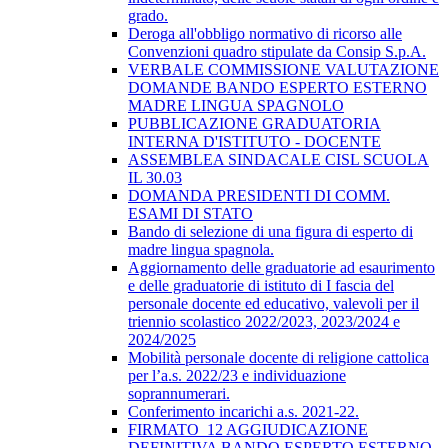
grado.
Deroga all'obbligo normativo di ricorso alle
Convenzioni quadro stipulate da Consip S.p.A.
VERBALE COMMISSIONE VALUTAZIONE
DOMANDE BANDO ESPERTO ESTERNO
MADRE LINGUA SPAGNOLO
PUBBLICAZIONE GRADUATORIA
INTERNA D'ISTITUTO - DOCENTE
ASSEMBLEA SINDACALE CISL SCUOLA
IL 30.03
DOMANDA PRESIDENTI DI COMM.
ESAMI DI STATO
Bando di selezione di una figura di esperto di
madre lingua spagnola.
Aggiornamento delle graduatorie ad esaurimento
e delle graduatorie di istituto di I fascia del
personale docente ed educativo, valevoli per il
triennio scolastico 2022/2023, 2023/2024 e
2024/2025
Mobilità personale docente di religione cattolica
per l’a.s. 2022/23 e individuazione
soprannumerari.
Conferimento incarichi a.s. 2021-22.
FIRMATO_12 AGGIUDICAZIONE
DEFINITIVA BANDO ESPERTO ESTERNO