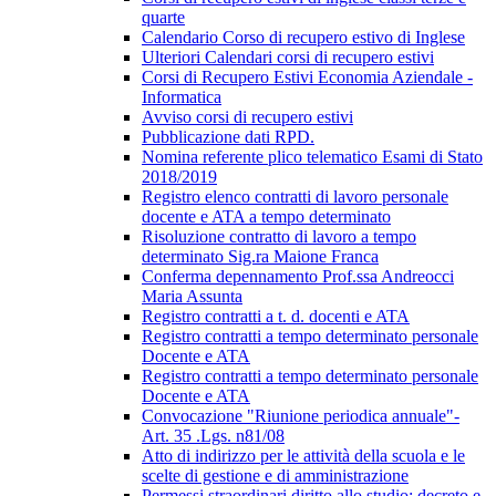
quarte
Calendario Corso di recupero estivo di Inglese
Ulteriori Calendari corsi di recupero estivi
Corsi di Recupero Estivi Economia Aziendale -
Informatica
Avviso corsi di recupero estivi
Pubblicazione dati RPD.
Nomina referente plico telematico Esami di Stato
2018/2019
Registro elenco contratti di lavoro personale
docente e ATA a tempo determinato
Risoluzione contratto di lavoro a tempo
determinato Sig.ra Maione Franca
Conferma depennamento Prof.ssa Andreocci
Maria Assunta
Registro contratti a t. d. docenti e ATA
Registro contratti a tempo determinato personale
Docente e ATA
Registro contratti a tempo determinato personale
Docente e ATA
Convocazione "Riunione periodica annuale"-
Art. 35 .Lgs. n81/08
Atto di indirizzo per le attività della scuola e le
scelte di gestione e di amministrazione
Permessi straordinari diritto allo studio; decreto e