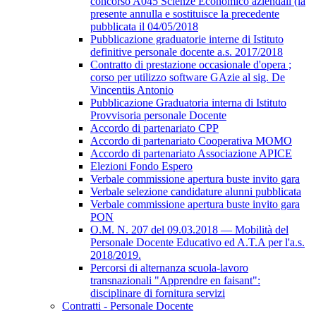
concorso A045 Scienze Economico aziendali (la
presente annulla e sostituisce la precedente
pubblicata il 04/05/2018
Pubblicazione graduatorie interne di Istituto
definitive personale docente a.s. 2017/2018
Contratto di prestazione occasionale d'opera ;
corso per utilizzo software GAzie al sig. De
Vincentiis Antonio
Pubblicazione Graduatoria interna di Istituto
Provvisoria personale Docente
Accordo di partenariato CPP
Accordo di partenariato Cooperativa MOMO
Accordo di partenariato Associazione APICE
Elezioni Fondo Espero
Verbale commissione apertura buste invito gara
Verbale selezione candidature alunni pubblicata
Verbale commissione apertura buste invito gara
PON
O.M. N. 207 del 09.03.2018 — Mobilità del
Personale Docente Educativo ed A.T.A per l'a.s.
2018/2019.
Percorsi di alternanza scuola-lavoro
transnazionali "Apprendre en faisant":
disciplinare di fornitura servizi
Contratti - Personale Docente