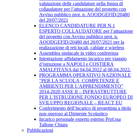
valutazione delle candidature nella figura di
collaudatore per l’attuazione del progetto con
Avviso pubblico prot. n. AOODGEFID/20480
del 20/07/2021
ELENCO CANDIDATURE PER N.1
ESPERTO COLLAUDATORE per l’attuazione
del progetto con Avviso pubblico prot. n.
AOODGEFID/20480 del 20/07/2021 per la
realizzazione di reti locali, cablate e wireless
Assemblea sindacale in video conferenza
Integrazione affidamento incarico per viaggio
d’istruzione a NAPOLI e COSTIERA
AMALFITANA dal 04.04.2022 al 08.04.2022.
PROGRAMMA OPERATIVO NAZIONALE
"PER LA SCUOLA, COMPETENZE E
AMBIENTI PER L'APPRENDIMENTO"
2014-2020 ASSE II – INFRASTRUTTURE
PER L’ISTRUZIONE FONDO EUROPEO DI
SVILUPPO REGIONALE – REACT EU
Conferimento dell’incarico di progettista a titolo
non oneroso al Dirigente Scolastico
Incarico personale esperto esterno Prof.ssa
Tallone Chiara
Pubblicazioni