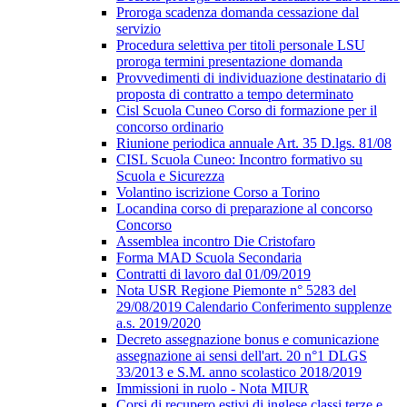
Proroga scadenza domanda cessazione dal
servizio
Procedura selettiva per titoli personale LSU
proroga termini presentazione domanda
Provvedimenti di individuazione destinatario di
proposta di contratto a tempo determinato
Cisl Scuola Cuneo Corso di formazione per il
concorso ordinario
Riunione periodica annuale Art. 35 D.lgs. 81/08
CISL Scuola Cuneo: Incontro formativo su
Scuola e Sicurezza
Volantino iscrizione Corso a Torino
Locandina corso di preparazione al concorso
Concorso
Assemblea incontro Die Cristofaro
Forma MAD Scuola Secondaria
Contratti di lavoro dal 01/09/2019
Nota USR Regione Piemonte n° 5283 del
29/08/2019 Calendario Conferimento supplenze
a.s. 2019/2020
Decreto assegnazione bonus e comunicazione
assegnazione ai sensi dell'art. 20 n°1 DLGS
33/2013 e S.M. anno scolastico 2018/2019
Immissioni in ruolo - Nota MIUR
Corsi di recupero estivi di inglese classi terze e