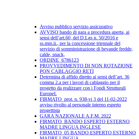
Avviso pubblico servizio assicurativo
AVVISO bando di gara a procedura aperta, ai
sensi dell’art.60, del D.Lgs n. 50/2016 e
ss.mm.ii., per la concessione triennale del
servizio di somministrazione di bevande fredde,
calde, snack,
ORDINE_6786123
PROVVEDIMENTO DI NON ROTAZIONE
PON CABLAGGIO RETI
Determina di affido diretto ai sensi dell’art. 36
comma 2.a per i lavori di cablaggio per il
progetto da realizzare con i Fondi Strutturali
EuropeI.
FIRMATO_prot. n. 938-vi 3 del 11-02-2022
avviso rivolto al personale interno esperto
progettista
GARA NAZIONALE A.F.M. 2022
FIRMATO_BANDO ESPERTO ESTERNO
MADRE LINGUA INGLESE
FIRMATO_05 BANDO ESPERTO ESTERNO
MADRE LINGUA