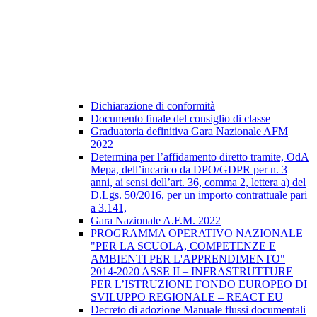
Dichiarazione di conformità
Documento finale del consiglio di classe
Graduatoria definitiva Gara Nazionale AFM
2022
Determina per l’affidamento diretto tramite, OdA
Mepa, dell’incarico da DPO/GDPR per n. 3
anni, ai sensi dell’art. 36, comma 2, lettera a) del
D.Lgs. 50/2016, per un importo contrattuale pari
a 3.141,
Gara Nazionale A.F.M. 2022
PROGRAMMA OPERATIVO NAZIONALE
"PER LA SCUOLA, COMPETENZE E
AMBIENTI PER L'APPRENDIMENTO"
2014-2020 ASSE II – INFRASTRUTTURE
PER L’ISTRUZIONE FONDO EUROPEO DI
SVILUPPO REGIONALE – REACT EU
Decreto di adozione Manuale flussi documentali