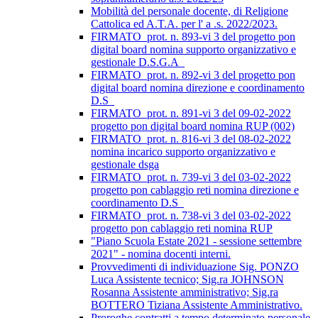
Mobilità del personale docente, di Religione
Cattolica ed A.T.A. per l' a .s. 2022/2023.
FIRMATO_prot. n. 893-vi 3 del progetto pon
digital board nomina supporto organizzativo e
gestionale D.S.G.A_
FIRMATO_prot. n. 892-vi 3 del progetto pon
digital board nomina direzione e coordinamento
D.S_
FIRMATO_prot. n. 891-vi 3 del 09-02-2022
progetto pon digital board nomina RUP (002)
FIRMATO_prot. n. 816-vi 3 del 08-02-2022
nomina incarico supporto organizzativo e
gestionale dsga
FIRMATO_prot. n. 739-vi 3 del 03-02-2022
progetto pon cablaggio reti nomina direzione e
coordinamento D.S_
FIRMATO_prot. n. 738-vi 3 del 03-02-2022
progetto pon cablaggio reti nomina RUP
"Piano Scuola Estate 2021 - sessione settembre
2021" - nomina docenti interni.
Provvedimenti di individuazione Sig. PONZO
Luca Assistente tecnico; Sig.ra JOHNSON
Rosanna Assistente amministrativo; Sig.ra
BOTTERO Tiziana Assistente Amministrativo.
Proroghe contratti a tempo determinato personale