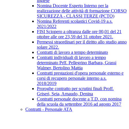
inglese
Nomina Docente Esperto Interno per la
realizzazione delle attività di formazione CORSO
SICUREZZA - CLASSI TERZE (PCTO)
Nomina Referenti scolastici Covid-19 a.s.
2021/2022
FISI Sciopero a oltranza dalle ore 00,01 del 21
ottobre alle ore 23,59 del 31 ottobre 2021.
Permessi straordinari per il diritto allo studio anno
solare 2022.
Contratti di lavoro a tempo determinato
Contratti individuali di lavoro a tempo
determinato Prff. Pellegrino Barbara, Grassi
Walmer, Bertolino Mattia
Contratti prestazioni d'opera personale esterno e
corsi di recupero personale interno a.s.
2018/2019
Proroghe contratto per scrutini finali Proff.
Griseri, Seia, Arnaudo, Denina
Contratti personale docente a T.D. con nomina
della scuola da settembre 2016 ad agosto 2017
Contratti - Personale ATA