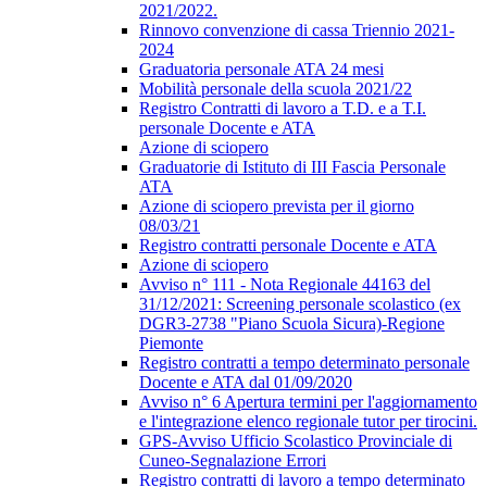
2021/2022.
Rinnovo convenzione di cassa Triennio 2021-
2024
Graduatoria personale ATA 24 mesi
Mobilità personale della scuola 2021/22
Registro Contratti di lavoro a T.D. e a T.I.
personale Docente e ATA
Azione di sciopero
Graduatorie di Istituto di III Fascia Personale
ATA
Azione di sciopero prevista per il giorno
08/03/21
Registro contratti personale Docente e ATA
Azione di sciopero
Avviso n° 111 - Nota Regionale 44163 del
31/12/2021: Screening personale scolastico (ex
DGR3-2738 "Piano Scuola Sicura)-Regione
Piemonte
Registro contratti a tempo determinato personale
Docente e ATA dal 01/09/2020
Avviso n° 6 Apertura termini per l'aggiornamento
e l'integrazione elenco regionale tutor per tirocini.
GPS-Avviso Ufficio Scolastico Provinciale di
Cuneo-Segnalazione Errori
Registro contratti di lavoro a tempo determinato