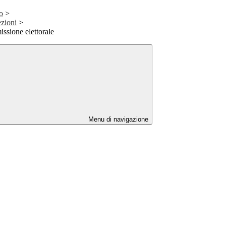
o
>
ezioni
>
ssione elettorale
Menu di navigazione