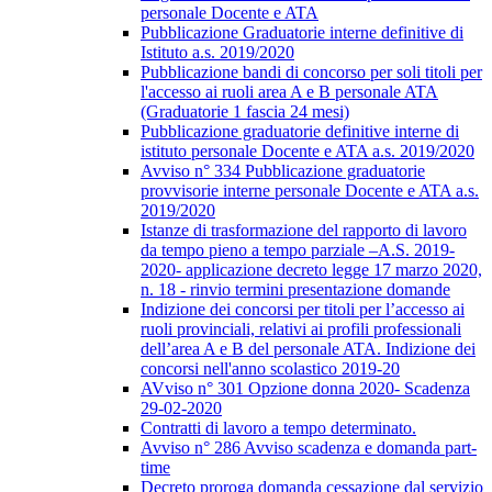
personale Docente e ATA
Pubblicazione Graduatorie interne definitive di
Istituto a.s. 2019/2020
Pubblicazione bandi di concorso per soli titoli per
l'accesso ai ruoli area A e B personale ATA
(Graduatorie 1 fascia 24 mesi)
Pubblicazione graduatorie definitive interne di
istituto personale Docente e ATA a.s. 2019/2020
Avviso n° 334 Pubblicazione graduatorie
provvisorie interne personale Docente e ATA a.s.
2019/2020
Istanze di trasformazione del rapporto di lavoro
da tempo pieno a tempo parziale –A.S. 2019-
2020- applicazione decreto legge 17 marzo 2020,
n. 18 - rinvio termini presentazione domande
Indizione dei concorsi per titoli per l’accesso ai
ruoli provinciali, relativi ai profili professionali
dell’area A e B del personale ATA. Indizione dei
concorsi nell'anno scolastico 2019-20
AVviso n° 301 Opzione donna 2020- Scadenza
29-02-2020
Contratti di lavoro a tempo determinato.
Avviso n° 286 Avviso scadenza e domanda part-
time
Decreto proroga domanda cessazione dal servizio