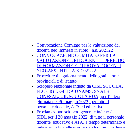
Convocazione Comitato per la valutazione dei
docenti neo immessi in ruolo - a.s. 202122
CONVOCAZIONE COMITATO PER LA
VALUTAZIONE DEI DOCENTI – PERIODO
DI FORMAZIONE E Dl PROVA DOCENTI
NEO-ASSUNTI – A.S. 2021/22.
Procedure di aggiornamento delle graduatorie
provinciali e di istituto.
Sciopero Nazionale indetto da CISL SCUOLA,
FLC CIGL, GILDA UNAMS, SNALS
CONFSAL, UIL SCUOLA RUA, per l’intera
giornata del 30 maggio 2022, per tutto il
personale docente, ATA ed educativo.
Proclamazione sciopero generale indetto da
SIDL per il 20 maggio 2022, di tutto il personale
docente, educativo e ATA, a tempo determinato e
indeterminato, delle scuole statali di ogni ordine e