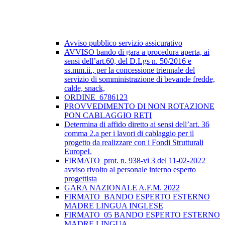
Avviso pubblico servizio assicurativo
AVVISO bando di gara a procedura aperta, ai
sensi dell’art.60, del D.Lgs n. 50/2016 e
ss.mm.ii., per la concessione triennale del
servizio di somministrazione di bevande fredde,
calde, snack,
ORDINE_6786123
PROVVEDIMENTO DI NON ROTAZIONE
PON CABLAGGIO RETI
Determina di affido diretto ai sensi dell’art. 36
comma 2.a per i lavori di cablaggio per il
progetto da realizzare con i Fondi Strutturali
EuropeI.
FIRMATO_prot. n. 938-vi 3 del 11-02-2022
avviso rivolto al personale interno esperto
progettista
GARA NAZIONALE A.F.M. 2022
FIRMATO_BANDO ESPERTO ESTERNO
MADRE LINGUA INGLESE
FIRMATO_05 BANDO ESPERTO ESTERNO
MADRE LINGUA