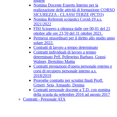
inglese
Nomina Docente Esperto Interno per la
realizzazione delle attività di formazione CORSO
SICUREZZA - CLASSI TERZE (PCTO)
Nomina Referenti scolastici Covid-19 a.s.
2021/2022
FISI Sciopero a oltranza dalle ore 00,01 del 21
ottobre alle ore 23,59 del 31 ottobre 2021.
Permessi straordinari per il diritto allo studio anno
solare 2022.
Contratti di lavoro a tempo determinato
Contratti individuali di lavoro a tempo
determinato Prff. Pellegrino Barbara, Grassi
Walmer, Bertolino Mattia
Contratti prestazioni d'opera personale esterno e
corsi di recupero personale interno a.s.
2018/2019
Proroghe contratto per scrutini finali Proff.
Griseri, Seia, Arnaudo, Denina
Contratti personale docente a T.D. con nomina
della scuola da settembre 2016 ad agosto 2017
Contratti - Personale ATA