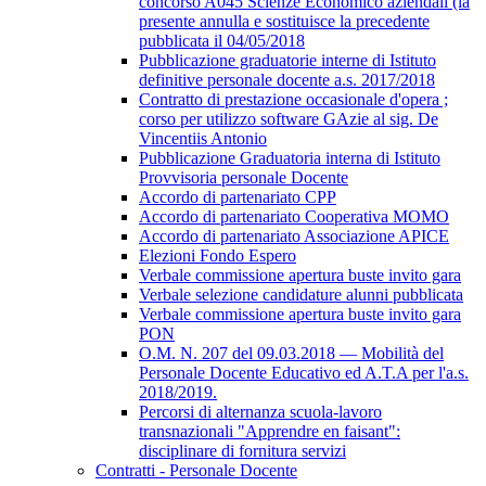
concorso A045 Scienze Economico aziendali (la
presente annulla e sostituisce la precedente
pubblicata il 04/05/2018
Pubblicazione graduatorie interne di Istituto
definitive personale docente a.s. 2017/2018
Contratto di prestazione occasionale d'opera ;
corso per utilizzo software GAzie al sig. De
Vincentiis Antonio
Pubblicazione Graduatoria interna di Istituto
Provvisoria personale Docente
Accordo di partenariato CPP
Accordo di partenariato Cooperativa MOMO
Accordo di partenariato Associazione APICE
Elezioni Fondo Espero
Verbale commissione apertura buste invito gara
Verbale selezione candidature alunni pubblicata
Verbale commissione apertura buste invito gara
PON
O.M. N. 207 del 09.03.2018 — Mobilità del
Personale Docente Educativo ed A.T.A per l'a.s.
2018/2019.
Percorsi di alternanza scuola-lavoro
transnazionali "Apprendre en faisant":
disciplinare di fornitura servizi
Contratti - Personale Docente