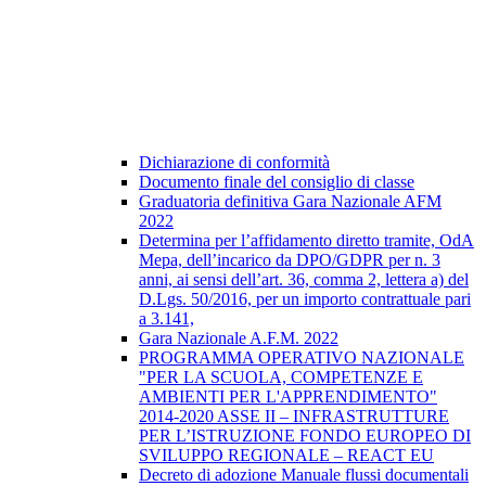
Dichiarazione di conformità
Documento finale del consiglio di classe
Graduatoria definitiva Gara Nazionale AFM
2022
Determina per l’affidamento diretto tramite, OdA
Mepa, dell’incarico da DPO/GDPR per n. 3
anni, ai sensi dell’art. 36, comma 2, lettera a) del
D.Lgs. 50/2016, per un importo contrattuale pari
a 3.141,
Gara Nazionale A.F.M. 2022
PROGRAMMA OPERATIVO NAZIONALE
"PER LA SCUOLA, COMPETENZE E
AMBIENTI PER L'APPRENDIMENTO"
2014-2020 ASSE II – INFRASTRUTTURE
PER L’ISTRUZIONE FONDO EUROPEO DI
SVILUPPO REGIONALE – REACT EU
Decreto di adozione Manuale flussi documentali