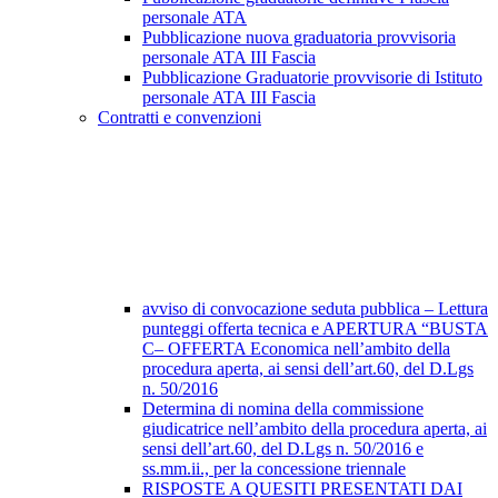
personale ATA
Pubblicazione nuova graduatoria provvisoria
personale ATA III Fascia
Pubblicazione Graduatorie provvisorie di Istituto
personale ATA III Fascia
Contratti e convenzioni
avviso di convocazione seduta pubblica – Lettura
punteggi offerta tecnica e APERTURA “BUSTA
C– OFFERTA Economica nell’ambito della
procedura aperta, ai sensi dell’art.60, del D.Lgs
n. 50/2016
Determina di nomina della commissione
giudicatrice nell’ambito della procedura aperta, ai
sensi dell’art.60, del D.Lgs n. 50/2016 e
ss.mm.ii., per la concessione triennale
RISPOSTE A QUESITI PRESENTATI DAI