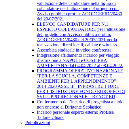
valutazione delle candidature nella figura di
collaudatore per l’attuazione del progetto con
Avviso pubblico prot. n. AOODGEFID/20480
del 20/07/2021
ELENCO CANDIDATURE PER N.1
ESPERTO COLLAUDATORE per l’attuazione
del progetto con Avviso pubblico prot. n.
AOODGEFID/20480 del 20/07/2021 per la
realizzazione di reti locali, cablate e wireless
Assemblea sindacale in video conferenza
Integrazione affidamento incarico per viaggio
d’istruzione a NAPOLI e COSTIERA
AMALFITANA dal 04.04.2022 al 08.04.2022.
PROGRAMMA OPERATIVO NAZIONALE
"PER LA SCUOLA, COMPETENZE E
AMBIENTI PER L'APPRENDIMENTO"
2014-2020 ASSE II – INFRASTRUTTURE
PER L’ISTRUZIONE FONDO EUROPEO DI
SVILUPPO REGIONALE – REACT EU
Conferimento dell’incarico di progettista a titolo
non oneroso al Dirigente Scolastico
Incarico personale esperto esterno Prof.ssa
Tallone Chiara
Pubblicazioni