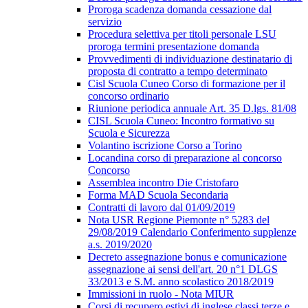
Proroga scadenza domanda cessazione dal
servizio
Procedura selettiva per titoli personale LSU
proroga termini presentazione domanda
Provvedimenti di individuazione destinatario di
proposta di contratto a tempo determinato
Cisl Scuola Cuneo Corso di formazione per il
concorso ordinario
Riunione periodica annuale Art. 35 D.lgs. 81/08
CISL Scuola Cuneo: Incontro formativo su
Scuola e Sicurezza
Volantino iscrizione Corso a Torino
Locandina corso di preparazione al concorso
Concorso
Assemblea incontro Die Cristofaro
Forma MAD Scuola Secondaria
Contratti di lavoro dal 01/09/2019
Nota USR Regione Piemonte n° 5283 del
29/08/2019 Calendario Conferimento supplenze
a.s. 2019/2020
Decreto assegnazione bonus e comunicazione
assegnazione ai sensi dell'art. 20 n°1 DLGS
33/2013 e S.M. anno scolastico 2018/2019
Immissioni in ruolo - Nota MIUR
Corsi di recupero estivi di inglese classi terze e