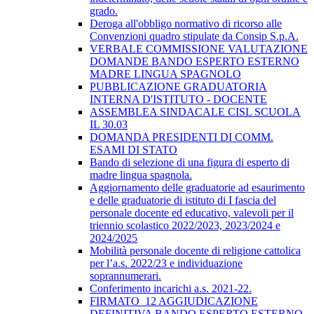
grado.
Deroga all'obbligo normativo di ricorso alle
Convenzioni quadro stipulate da Consip S.p.A.
VERBALE COMMISSIONE VALUTAZIONE
DOMANDE BANDO ESPERTO ESTERNO
MADRE LINGUA SPAGNOLO
PUBBLICAZIONE GRADUATORIA
INTERNA D'ISTITUTO - DOCENTE
ASSEMBLEA SINDACALE CISL SCUOLA
IL 30.03
DOMANDA PRESIDENTI DI COMM.
ESAMI DI STATO
Bando di selezione di una figura di esperto di
madre lingua spagnola.
Aggiornamento delle graduatorie ad esaurimento
e delle graduatorie di istituto di I fascia del
personale docente ed educativo, valevoli per il
triennio scolastico 2022/2023, 2023/2024 e
2024/2025
Mobilità personale docente di religione cattolica
per l’a.s. 2022/23 e individuazione
soprannumerari.
Conferimento incarichi a.s. 2021-22.
FIRMATO_12 AGGIUDICAZIONE
DEFINITIVA BANDO ESPERTO ESTERNO