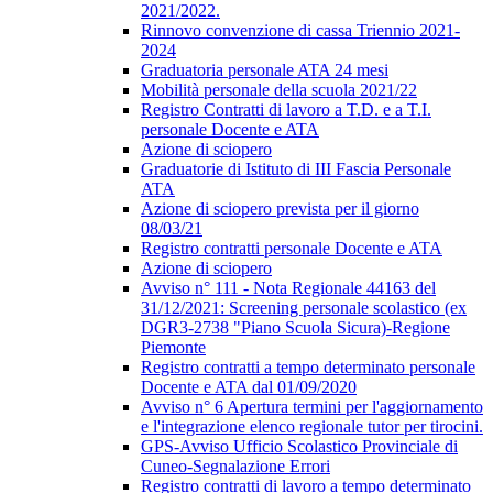
2021/2022.
Rinnovo convenzione di cassa Triennio 2021-
2024
Graduatoria personale ATA 24 mesi
Mobilità personale della scuola 2021/22
Registro Contratti di lavoro a T.D. e a T.I.
personale Docente e ATA
Azione di sciopero
Graduatorie di Istituto di III Fascia Personale
ATA
Azione di sciopero prevista per il giorno
08/03/21
Registro contratti personale Docente e ATA
Azione di sciopero
Avviso n° 111 - Nota Regionale 44163 del
31/12/2021: Screening personale scolastico (ex
DGR3-2738 "Piano Scuola Sicura)-Regione
Piemonte
Registro contratti a tempo determinato personale
Docente e ATA dal 01/09/2020
Avviso n° 6 Apertura termini per l'aggiornamento
e l'integrazione elenco regionale tutor per tirocini.
GPS-Avviso Ufficio Scolastico Provinciale di
Cuneo-Segnalazione Errori
Registro contratti di lavoro a tempo determinato