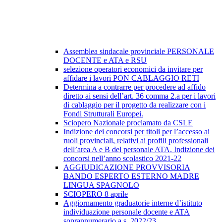
Assemblea sindacale provinciale PERSONALE
DOCENTE e ATA e RSU
selezione operatori economici da invitare per
affidare i lavori PON CABLAGGIO RETI
Determina a contrarre per procedere ad affido
diretto ai sensi dell’art. 36 comma 2.a per i lavori
di cablaggio per il progetto da realizzare con i
Fondi Strutturali Europei.
Sciopero Nazionale proclamato da CSLE
Indizione dei concorsi per titoli per l’accesso ai
ruoli provinciali, relativi ai profili professionali
dell’area A e B del personale ATA. Indizione dei
concorsi nell’anno scolastico 2021-22
AGGIUDICAZIONE PROVVISORIA
BANDO ESPERTO ESTERNO MADRE
LINGUA SPAGNOLO
SCIOPERO 8 aprile
Aggiornamento graduatorie interne d’istituto
individuazione personale docente e ATA
soprannumerario a.s. 2022/23