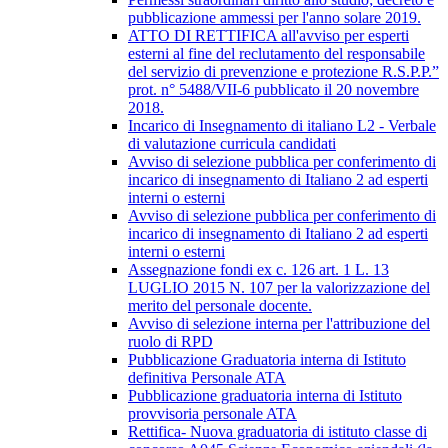
pubblicazione ammessi per l'anno solare 2019.
ATTO DI RETTIFICA all'avviso per esperti
esterni al fine del reclutamento del responsabile
del servizio di prevenzione e protezione R.S.P.P.”
prot. n° 5488/VII-6 pubblicato il 20 novembre
2018.
Incarico di Insegnamento di italiano L2 - Verbale
di valutazione curricula candidati
Avviso di selezione pubblica per conferimento di
incarico di insegnamento di Italiano 2 ad esperti
interni o esterni
Avviso di selezione pubblica per conferimento di
incarico di insegnamento di Italiano 2 ad esperti
interni o esterni
Assegnazione fondi ex c. 126 art. 1 L. 13
LUGLIO 2015 N. 107 per la valorizzazione del
merito del personale docente.
Avviso di selezione interna per l'attribuzione del
ruolo di RPD
Pubblicazione Graduatoria interna di Istituto
definitiva Personale ATA
Pubblicazione graduatoria interna di Istituto
provvisoria personale ATA
Rettifica- Nuova graduatoria di istituto classe di