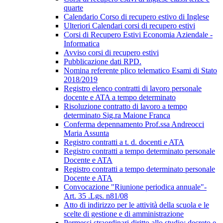
quarte
Calendario Corso di recupero estivo di Inglese
Ulteriori Calendari corsi di recupero estivi
Corsi di Recupero Estivi Economia Aziendale -
Informatica
Avviso corsi di recupero estivi
Pubblicazione dati RPD.
Nomina referente plico telematico Esami di Stato
2018/2019
Registro elenco contratti di lavoro personale
docente e ATA a tempo determinato
Risoluzione contratto di lavoro a tempo
determinato Sig.ra Maione Franca
Conferma depennamento Prof.ssa Andreocci
Maria Assunta
Registro contratti a t. d. docenti e ATA
Registro contratti a tempo determinato personale
Docente e ATA
Registro contratti a tempo determinato personale
Docente e ATA
Convocazione "Riunione periodica annuale"-
Art. 35 .Lgs. n81/08
Atto di indirizzo per le attività della scuola e le
scelte di gestione e di amministrazione
Permessi straordinari diritto allo studio; decreto e