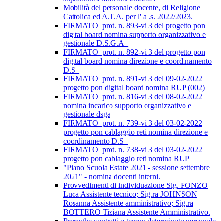
Mobilità del personale docente, di Religione
Cattolica ed A.T.A. per l' a .s. 2022/2023.
FIRMATO_prot. n. 893-vi 3 del progetto pon
digital board nomina supporto organizzativo e
gestionale D.S.G.A_
FIRMATO_prot. n. 892-vi 3 del progetto pon
digital board nomina direzione e coordinamento
D.S_
FIRMATO_prot. n. 891-vi 3 del 09-02-2022
progetto pon digital board nomina RUP (002)
FIRMATO_prot. n. 816-vi 3 del 08-02-2022
nomina incarico supporto organizzativo e
gestionale dsga
FIRMATO_prot. n. 739-vi 3 del 03-02-2022
progetto pon cablaggio reti nomina direzione e
coordinamento D.S_
FIRMATO_prot. n. 738-vi 3 del 03-02-2022
progetto pon cablaggio reti nomina RUP
"Piano Scuola Estate 2021 - sessione settembre
2021" - nomina docenti interni.
Provvedimenti di individuazione Sig. PONZO
Luca Assistente tecnico; Sig.ra JOHNSON
Rosanna Assistente amministrativo; Sig.ra
BOTTERO Tiziana Assistente Amministrativo.
Proroghe contratti a tempo determinato personale