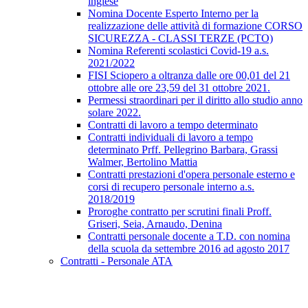
inglese
Nomina Docente Esperto Interno per la
realizzazione delle attività di formazione CORSO
SICUREZZA - CLASSI TERZE (PCTO)
Nomina Referenti scolastici Covid-19 a.s.
2021/2022
FISI Sciopero a oltranza dalle ore 00,01 del 21
ottobre alle ore 23,59 del 31 ottobre 2021.
Permessi straordinari per il diritto allo studio anno
solare 2022.
Contratti di lavoro a tempo determinato
Contratti individuali di lavoro a tempo
determinato Prff. Pellegrino Barbara, Grassi
Walmer, Bertolino Mattia
Contratti prestazioni d'opera personale esterno e
corsi di recupero personale interno a.s.
2018/2019
Proroghe contratto per scrutini finali Proff.
Griseri, Seia, Arnaudo, Denina
Contratti personale docente a T.D. con nomina
della scuola da settembre 2016 ad agosto 2017
Contratti - Personale ATA