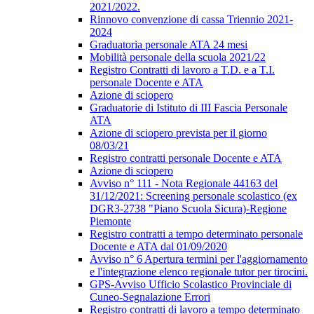
2021/2022.
Rinnovo convenzione di cassa Triennio 2021-
2024
Graduatoria personale ATA 24 mesi
Mobilità personale della scuola 2021/22
Registro Contratti di lavoro a T.D. e a T.I.
personale Docente e ATA
Azione di sciopero
Graduatorie di Istituto di III Fascia Personale
ATA
Azione di sciopero prevista per il giorno
08/03/21
Registro contratti personale Docente e ATA
Azione di sciopero
Avviso n° 111 - Nota Regionale 44163 del
31/12/2021: Screening personale scolastico (ex
DGR3-2738 "Piano Scuola Sicura)-Regione
Piemonte
Registro contratti a tempo determinato personale
Docente e ATA dal 01/09/2020
Avviso n° 6 Apertura termini per l'aggiornamento
e l'integrazione elenco regionale tutor per tirocini.
GPS-Avviso Ufficio Scolastico Provinciale di
Cuneo-Segnalazione Errori
Registro contratti di lavoro a tempo determinato