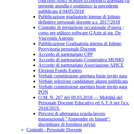
concorso A045 Scienze Economico aziendali (la
presente annulla e sostituisce la precedente
pubblicata il 04/05/2018
Pubblicazione graduatorie interne di Istituto
definitive personale docente a.s. 2017/2018
Contratto di prestazione occasionale d'opera ;
corso per utilizzo software GAzie al sig. De
Vincentiis Antonio
Pubblicazione Graduatoria interna di Istituto
Provvisoria personale Docente
Accordo di partenariato CPP
Accordo di partenariato Cooperativa MOMO
Accordo di partenariato Associazione APICE
Elezioni Fondo Espero
Verbale commissione apertura buste invito gara
Verbale selezione candidature alunni pubblicata
Verbale commissione apertura buste invito gara
PON
O.M. N. 207 del 09.03.2018 — Mobilità del
Personale Docente Educativo ed A.T.A per l'a.s.
2018/2019.
Percorsi di alternanza scuola-lavoro
transnazionali "Apprendre en faisant":
disciplinare di fornitura servizi
Contratti - Personale Docente