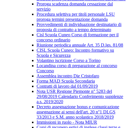
Proroga scadenza domanda cessazione dal
servizio
Procedura selettiva per titoli personale LSU
proroga termini presentazione domanda
Provvedimenti di individuazione destinatario di
proposta di contratto a tempo determinato
Cisl Scuola Cuneo Corso di formazione per il
concorso ordinario
Riunione periodica annuale Art. 35 D.lgs. 81/08
CISL Scuola Cuneo: Incontro formativo su
Scuola e Sicurezza
Volantino iscrizione Corso a Torino
Locandina corso di preparazione al concorso
Concorso
Assemblea incontro Die Cristofaro
Forma MAD Scuola Secondaria
Contratti di lavoro dal 01/09/2019
Nota USR Regione Piemonte n° 5283 del
29/08/2019 Calendario Conferimento supplenze
a.s. 2019/2020
Decreto assegnazione bonus e comunicazione
assegnazione ai sensi dell'art. 20 n°1 DLGS
33/2013 e S.M. anno scolastico 2018/2019
Immissioni in ruolo - Nota MIUR
Corsi di recupero estivi di inglese classi terze e