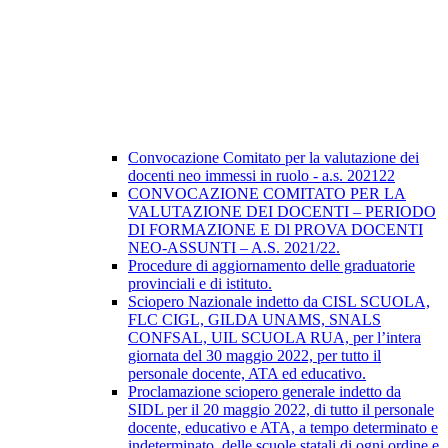
Convocazione Comitato per la valutazione dei
docenti neo immessi in ruolo - a.s. 202122
CONVOCAZIONE COMITATO PER LA
VALUTAZIONE DEI DOCENTI – PERIODO
DI FORMAZIONE E Dl PROVA DOCENTI
NEO-ASSUNTI – A.S. 2021/22.
Procedure di aggiornamento delle graduatorie
provinciali e di istituto.
Sciopero Nazionale indetto da CISL SCUOLA,
FLC CIGL, GILDA UNAMS, SNALS
CONFSAL, UIL SCUOLA RUA, per l’intera
giornata del 30 maggio 2022, per tutto il
personale docente, ATA ed educativo.
Proclamazione sciopero generale indetto da
SIDL per il 20 maggio 2022, di tutto il personale
docente, educativo e ATA, a tempo determinato e
indeterminato, delle scuole statali di ogni ordine e