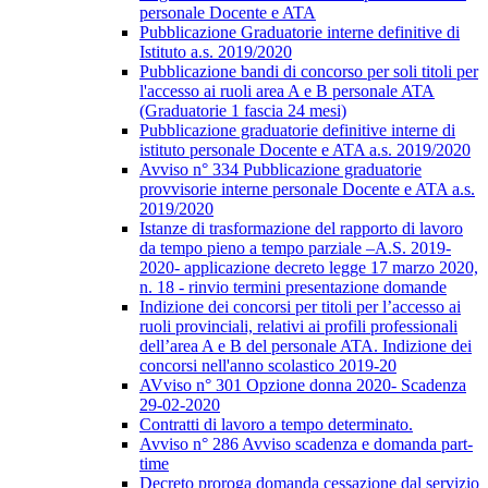
personale Docente e ATA
Pubblicazione Graduatorie interne definitive di
Istituto a.s. 2019/2020
Pubblicazione bandi di concorso per soli titoli per
l'accesso ai ruoli area A e B personale ATA
(Graduatorie 1 fascia 24 mesi)
Pubblicazione graduatorie definitive interne di
istituto personale Docente e ATA a.s. 2019/2020
Avviso n° 334 Pubblicazione graduatorie
provvisorie interne personale Docente e ATA a.s.
2019/2020
Istanze di trasformazione del rapporto di lavoro
da tempo pieno a tempo parziale –A.S. 2019-
2020- applicazione decreto legge 17 marzo 2020,
n. 18 - rinvio termini presentazione domande
Indizione dei concorsi per titoli per l’accesso ai
ruoli provinciali, relativi ai profili professionali
dell’area A e B del personale ATA. Indizione dei
concorsi nell'anno scolastico 2019-20
AVviso n° 301 Opzione donna 2020- Scadenza
29-02-2020
Contratti di lavoro a tempo determinato.
Avviso n° 286 Avviso scadenza e domanda part-
time
Decreto proroga domanda cessazione dal servizio