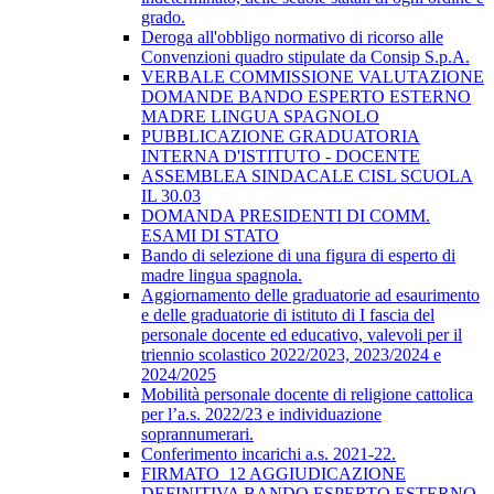
grado.
Deroga all'obbligo normativo di ricorso alle
Convenzioni quadro stipulate da Consip S.p.A.
VERBALE COMMISSIONE VALUTAZIONE
DOMANDE BANDO ESPERTO ESTERNO
MADRE LINGUA SPAGNOLO
PUBBLICAZIONE GRADUATORIA
INTERNA D'ISTITUTO - DOCENTE
ASSEMBLEA SINDACALE CISL SCUOLA
IL 30.03
DOMANDA PRESIDENTI DI COMM.
ESAMI DI STATO
Bando di selezione di una figura di esperto di
madre lingua spagnola.
Aggiornamento delle graduatorie ad esaurimento
e delle graduatorie di istituto di I fascia del
personale docente ed educativo, valevoli per il
triennio scolastico 2022/2023, 2023/2024 e
2024/2025
Mobilità personale docente di religione cattolica
per l’a.s. 2022/23 e individuazione
soprannumerari.
Conferimento incarichi a.s. 2021-22.
FIRMATO_12 AGGIUDICAZIONE
DEFINITIVA BANDO ESPERTO ESTERNO