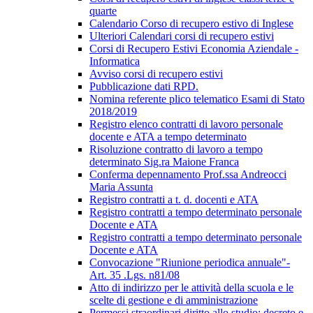
quarte
Calendario Corso di recupero estivo di Inglese
Ulteriori Calendari corsi di recupero estivi
Corsi di Recupero Estivi Economia Aziendale -
Informatica
Avviso corsi di recupero estivi
Pubblicazione dati RPD.
Nomina referente plico telematico Esami di Stato
2018/2019
Registro elenco contratti di lavoro personale
docente e ATA a tempo determinato
Risoluzione contratto di lavoro a tempo
determinato Sig.ra Maione Franca
Conferma depennamento Prof.ssa Andreocci
Maria Assunta
Registro contratti a t. d. docenti e ATA
Registro contratti a tempo determinato personale
Docente e ATA
Registro contratti a tempo determinato personale
Docente e ATA
Convocazione "Riunione periodica annuale"-
Art. 35 .Lgs. n81/08
Atto di indirizzo per le attività della scuola e le
scelte di gestione e di amministrazione
Permessi straordinari diritto allo studio; decreto e