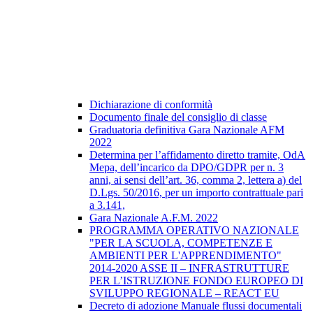
Dichiarazione di conformità
Documento finale del consiglio di classe
Graduatoria definitiva Gara Nazionale AFM
2022
Determina per l’affidamento diretto tramite, OdA
Mepa, dell’incarico da DPO/GDPR per n. 3
anni, ai sensi dell’art. 36, comma 2, lettera a) del
D.Lgs. 50/2016, per un importo contrattuale pari
a 3.141,
Gara Nazionale A.F.M. 2022
PROGRAMMA OPERATIVO NAZIONALE
"PER LA SCUOLA, COMPETENZE E
AMBIENTI PER L'APPRENDIMENTO"
2014-2020 ASSE II – INFRASTRUTTURE
PER L’ISTRUZIONE FONDO EUROPEO DI
SVILUPPO REGIONALE – REACT EU
Decreto di adozione Manuale flussi documentali