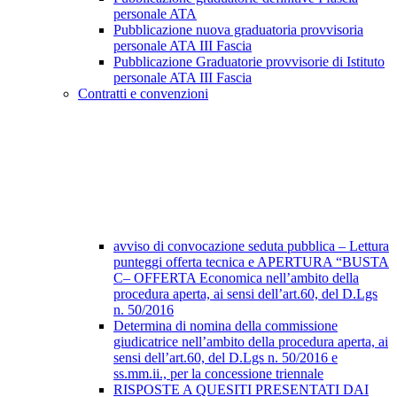
personale ATA
Pubblicazione nuova graduatoria provvisoria
personale ATA III Fascia
Pubblicazione Graduatorie provvisorie di Istituto
personale ATA III Fascia
Contratti e convenzioni
avviso di convocazione seduta pubblica – Lettura
punteggi offerta tecnica e APERTURA “BUSTA
C– OFFERTA Economica nell’ambito della
procedura aperta, ai sensi dell’art.60, del D.Lgs
n. 50/2016
Determina di nomina della commissione
giudicatrice nell’ambito della procedura aperta, ai
sensi dell’art.60, del D.Lgs n. 50/2016 e
ss.mm.ii., per la concessione triennale
RISPOSTE A QUESITI PRESENTATI DAI