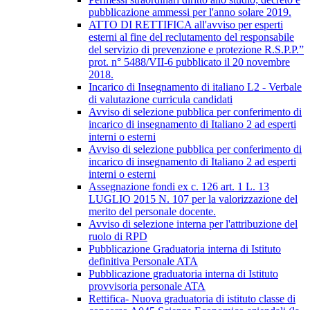
pubblicazione ammessi per l'anno solare 2019.
ATTO DI RETTIFICA all'avviso per esperti
esterni al fine del reclutamento del responsabile
del servizio di prevenzione e protezione R.S.P.P.”
prot. n° 5488/VII-6 pubblicato il 20 novembre
2018.
Incarico di Insegnamento di italiano L2 - Verbale
di valutazione curricula candidati
Avviso di selezione pubblica per conferimento di
incarico di insegnamento di Italiano 2 ad esperti
interni o esterni
Avviso di selezione pubblica per conferimento di
incarico di insegnamento di Italiano 2 ad esperti
interni o esterni
Assegnazione fondi ex c. 126 art. 1 L. 13
LUGLIO 2015 N. 107 per la valorizzazione del
merito del personale docente.
Avviso di selezione interna per l'attribuzione del
ruolo di RPD
Pubblicazione Graduatoria interna di Istituto
definitiva Personale ATA
Pubblicazione graduatoria interna di Istituto
provvisoria personale ATA
Rettifica- Nuova graduatoria di istituto classe di