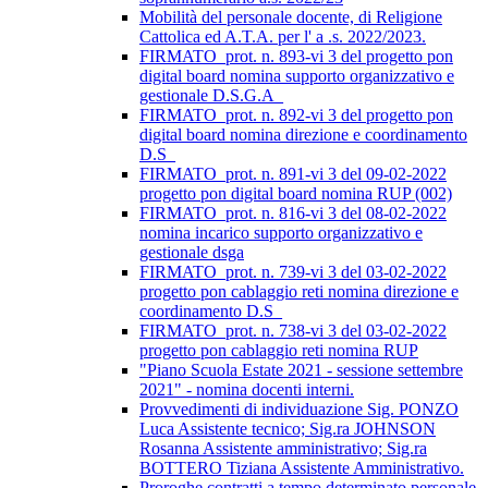
Mobilità del personale docente, di Religione
Cattolica ed A.T.A. per l' a .s. 2022/2023.
FIRMATO_prot. n. 893-vi 3 del progetto pon
digital board nomina supporto organizzativo e
gestionale D.S.G.A_
FIRMATO_prot. n. 892-vi 3 del progetto pon
digital board nomina direzione e coordinamento
D.S_
FIRMATO_prot. n. 891-vi 3 del 09-02-2022
progetto pon digital board nomina RUP (002)
FIRMATO_prot. n. 816-vi 3 del 08-02-2022
nomina incarico supporto organizzativo e
gestionale dsga
FIRMATO_prot. n. 739-vi 3 del 03-02-2022
progetto pon cablaggio reti nomina direzione e
coordinamento D.S_
FIRMATO_prot. n. 738-vi 3 del 03-02-2022
progetto pon cablaggio reti nomina RUP
"Piano Scuola Estate 2021 - sessione settembre
2021" - nomina docenti interni.
Provvedimenti di individuazione Sig. PONZO
Luca Assistente tecnico; Sig.ra JOHNSON
Rosanna Assistente amministrativo; Sig.ra
BOTTERO Tiziana Assistente Amministrativo.
Proroghe contratti a tempo determinato personale