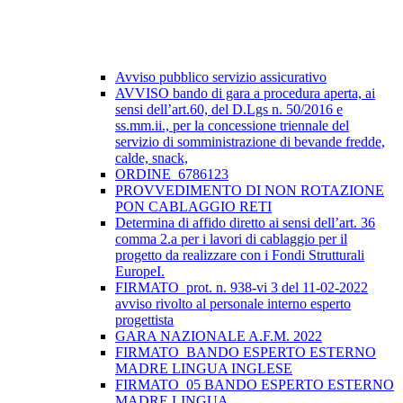
Avviso pubblico servizio assicurativo
AVVISO bando di gara a procedura aperta, ai
sensi dell’art.60, del D.Lgs n. 50/2016 e
ss.mm.ii., per la concessione triennale del
servizio di somministrazione di bevande fredde,
calde, snack,
ORDINE_6786123
PROVVEDIMENTO DI NON ROTAZIONE
PON CABLAGGIO RETI
Determina di affido diretto ai sensi dell’art. 36
comma 2.a per i lavori di cablaggio per il
progetto da realizzare con i Fondi Strutturali
EuropeI.
FIRMATO_prot. n. 938-vi 3 del 11-02-2022
avviso rivolto al personale interno esperto
progettista
GARA NAZIONALE A.F.M. 2022
FIRMATO_BANDO ESPERTO ESTERNO
MADRE LINGUA INGLESE
FIRMATO_05 BANDO ESPERTO ESTERNO
MADRE LINGUA