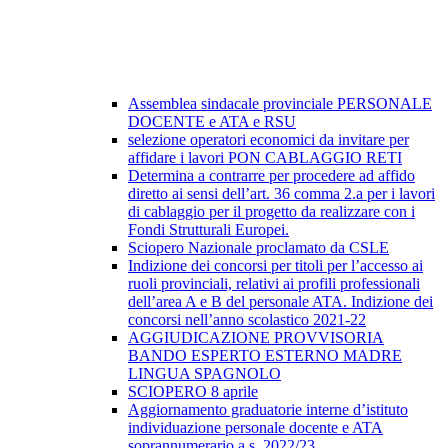
Assemblea sindacale provinciale PERSONALE
DOCENTE e ATA e RSU
selezione operatori economici da invitare per
affidare i lavori PON CABLAGGIO RETI
Determina a contrarre per procedere ad affido
diretto ai sensi dell’art. 36 comma 2.a per i lavori
di cablaggio per il progetto da realizzare con i
Fondi Strutturali Europei.
Sciopero Nazionale proclamato da CSLE
Indizione dei concorsi per titoli per l’accesso ai
ruoli provinciali, relativi ai profili professionali
dell’area A e B del personale ATA. Indizione dei
concorsi nell’anno scolastico 2021-22
AGGIUDICAZIONE PROVVISORIA
BANDO ESPERTO ESTERNO MADRE
LINGUA SPAGNOLO
SCIOPERO 8 aprile
Aggiornamento graduatorie interne d’istituto
individuazione personale docente e ATA
soprannumerario a.s. 2022/23