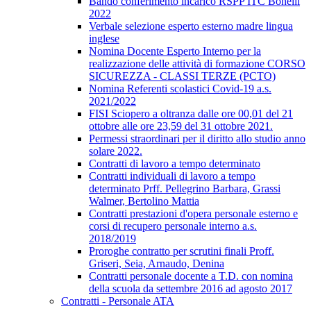
Bando conferimento incarico RSPP ITC Bonelli
2022
Verbale selezione esperto esterno madre lingua
inglese
Nomina Docente Esperto Interno per la
realizzazione delle attività di formazione CORSO
SICUREZZA - CLASSI TERZE (PCTO)
Nomina Referenti scolastici Covid-19 a.s.
2021/2022
FISI Sciopero a oltranza dalle ore 00,01 del 21
ottobre alle ore 23,59 del 31 ottobre 2021.
Permessi straordinari per il diritto allo studio anno
solare 2022.
Contratti di lavoro a tempo determinato
Contratti individuali di lavoro a tempo
determinato Prff. Pellegrino Barbara, Grassi
Walmer, Bertolino Mattia
Contratti prestazioni d'opera personale esterno e
corsi di recupero personale interno a.s.
2018/2019
Proroghe contratto per scrutini finali Proff.
Griseri, Seia, Arnaudo, Denina
Contratti personale docente a T.D. con nomina
della scuola da settembre 2016 ad agosto 2017
Contratti - Personale ATA