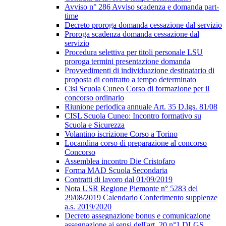
Avviso n° 286 Avviso scadenza e domanda part-
time
Decreto proroga domanda cessazione dal servizio
Proroga scadenza domanda cessazione dal
servizio
Procedura selettiva per titoli personale LSU
proroga termini presentazione domanda
Provvedimenti di individuazione destinatario di
proposta di contratto a tempo determinato
Cisl Scuola Cuneo Corso di formazione per il
concorso ordinario
Riunione periodica annuale Art. 35 D.lgs. 81/08
CISL Scuola Cuneo: Incontro formativo su
Scuola e Sicurezza
Volantino iscrizione Corso a Torino
Locandina corso di preparazione al concorso
Concorso
Assemblea incontro Die Cristofaro
Forma MAD Scuola Secondaria
Contratti di lavoro dal 01/09/2019
Nota USR Regione Piemonte n° 5283 del
29/08/2019 Calendario Conferimento supplenze
a.s. 2019/2020
Decreto assegnazione bonus e comunicazione
assegnazione ai sensi dell'art. 20 n°1 DLGS