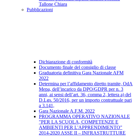
Tallone Chiara
Pubblicazioni
Dichiarazione di conformità
Documento finale del consiglio di classe
Graduatoria definitiva Gara Nazionale AFM
2022
Determina per l’affidamento diretto tramite, OdA
Mepa, dell’incarico da DPO/GDPR per n. 3
anni, ai sensi dell’art. 36, comma 2, lettera a) del
D.Lgs. 50/2016, per un importo contrattuale pari
a 3.141,
Gara Nazionale A.F.M. 2022
PROGRAMMA OPERATIVO NAZIONALE
"PER LA SCUOLA, COMPETENZE E
AMBIENTI PER L'APPRENDIMENTO"
2014-2020 ASSE II – INFRASTRUTTURE