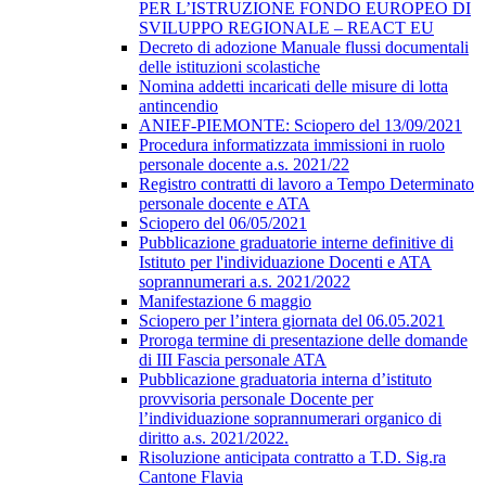
PER L’ISTRUZIONE FONDO EUROPEO DI
SVILUPPO REGIONALE – REACT EU
Decreto di adozione Manuale flussi documentali
delle istituzioni scolastiche
Nomina addetti incaricati delle misure di lotta
antincendio
ANIEF-PIEMONTE: Sciopero del 13/09/2021
Procedura informatizzata immissioni in ruolo
personale docente a.s. 2021/22
Registro contratti di lavoro a Tempo Determinato
personale docente e ATA
Sciopero del 06/05/2021
Pubblicazione graduatorie interne definitive di
Istituto per l'individuazione Docenti e ATA
soprannumerari a.s. 2021/2022
Manifestazione 6 maggio
Sciopero per l’intera giornata del 06.05.2021
Proroga termine di presentazione delle domande
di III Fascia personale ATA
Pubblicazione graduatoria interna d’istituto
provvisoria personale Docente per
l’individuazione soprannumerari organico di
diritto a.s. 2021/2022.
Risoluzione anticipata contratto a T.D. Sig.ra
Cantone Flavia