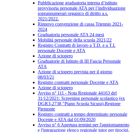
Pubblicazione graduatoria interna d’istituto
provvisoria personale ATA per l’individuazione
soprannumerari organico di diritto a.s.
2021/2022.
Rinnovo convenzione di cassa Triennio 2021-
2024
Graduatoria personale ATA 24 mesi
Mobilità personale della scuola 2021/22
Registro Contratti di lavoro a T.D. e a T.I.
personale Docente e ATA
Azione di sciopero
Graduatorie di Istituto di III Fascia Personale
ATA
Azione di sciopero prevista per il giorno
08/03/21
Registro contratti personale Docente e ATA
Azione di sciopero
Avviso n° 111 - Nota Regionale 44163 del
31/12/2021: Screening personale scolastico (ex
DGR3-2738 "Piano Scuola Sicura)-Regione
Piemonte
Registro contratti a tempo determinato personale
Docente e ATA dal 01/09/2020
Avviso n° 6 Apertura termini per l'aggiornamento
e l'integrazione elenco regionale tutor per tirocini.