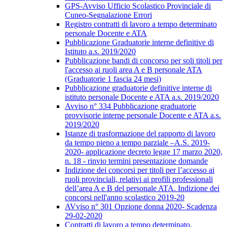
GPS-Avviso Ufficio Scolastico Provinciale di
Cuneo-Segnalazione Errori
Registro contratti di lavoro a tempo determinato
personale Docente e ATA
Pubblicazione Graduatorie interne definitive di
Istituto a.s. 2019/2020
Pubblicazione bandi di concorso per soli titoli per
l'accesso ai ruoli area A e B personale ATA
(Graduatorie 1 fascia 24 mesi)
Pubblicazione graduatorie definitive interne di
istituto personale Docente e ATA a.s. 2019/2020
Avviso n° 334 Pubblicazione graduatorie
provvisorie interne personale Docente e ATA a.s.
2019/2020
Istanze di trasformazione del rapporto di lavoro
da tempo pieno a tempo parziale –A.S. 2019-
2020- applicazione decreto legge 17 marzo 2020,
n. 18 - rinvio termini presentazione domande
Indizione dei concorsi per titoli per l’accesso ai
ruoli provinciali, relativi ai profili professionali
dell’area A e B del personale ATA. Indizione dei
concorsi nell'anno scolastico 2019-20
AVviso n° 301 Opzione donna 2020- Scadenza
29-02-2020
Contratti di lavoro a tempo determinato.