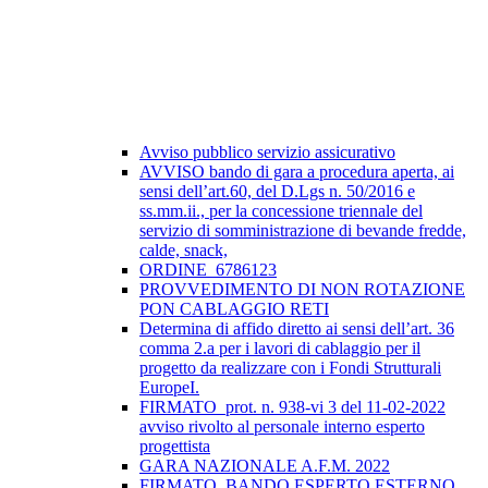
Avviso pubblico servizio assicurativo
AVVISO bando di gara a procedura aperta, ai
sensi dell’art.60, del D.Lgs n. 50/2016 e
ss.mm.ii., per la concessione triennale del
servizio di somministrazione di bevande fredde,
calde, snack,
ORDINE_6786123
PROVVEDIMENTO DI NON ROTAZIONE
PON CABLAGGIO RETI
Determina di affido diretto ai sensi dell’art. 36
comma 2.a per i lavori di cablaggio per il
progetto da realizzare con i Fondi Strutturali
EuropeI.
FIRMATO_prot. n. 938-vi 3 del 11-02-2022
avviso rivolto al personale interno esperto
progettista
GARA NAZIONALE A.F.M. 2022
FIRMATO_BANDO ESPERTO ESTERNO