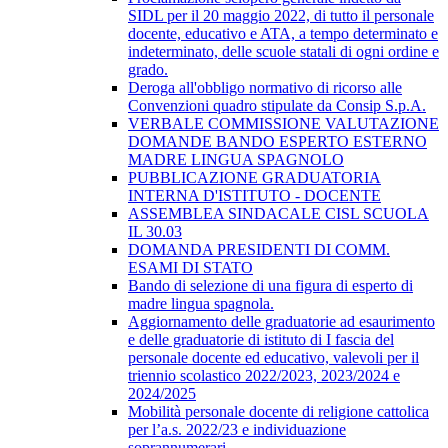
SIDL per il 20 maggio 2022, di tutto il personale
docente, educativo e ATA, a tempo determinato e
indeterminato, delle scuole statali di ogni ordine e
grado.
Deroga all'obbligo normativo di ricorso alle
Convenzioni quadro stipulate da Consip S.p.A.
VERBALE COMMISSIONE VALUTAZIONE
DOMANDE BANDO ESPERTO ESTERNO
MADRE LINGUA SPAGNOLO
PUBBLICAZIONE GRADUATORIA
INTERNA D'ISTITUTO - DOCENTE
ASSEMBLEA SINDACALE CISL SCUOLA
IL 30.03
DOMANDA PRESIDENTI DI COMM.
ESAMI DI STATO
Bando di selezione di una figura di esperto di
madre lingua spagnola.
Aggiornamento delle graduatorie ad esaurimento
e delle graduatorie di istituto di I fascia del
personale docente ed educativo, valevoli per il
triennio scolastico 2022/2023, 2023/2024 e
2024/2025
Mobilità personale docente di religione cattolica
per l’a.s. 2022/23 e individuazione
soprannumerari.