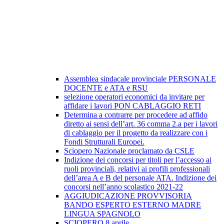
Assemblea sindacale provinciale PERSONALE
DOCENTE e ATA e RSU
selezione operatori economici da invitare per
affidare i lavori PON CABLAGGIO RETI
Determina a contrarre per procedere ad affido
diretto ai sensi dell’art. 36 comma 2.a per i lavori
di cablaggio per il progetto da realizzare con i
Fondi Strutturali Europei.
Sciopero Nazionale proclamato da CSLE
Indizione dei concorsi per titoli per l’accesso ai
ruoli provinciali, relativi ai profili professionali
dell’area A e B del personale ATA. Indizione dei
concorsi nell’anno scolastico 2021-22
AGGIUDICAZIONE PROVVISORIA
BANDO ESPERTO ESTERNO MADRE
LINGUA SPAGNOLO
SCIOPERO 8 aprile