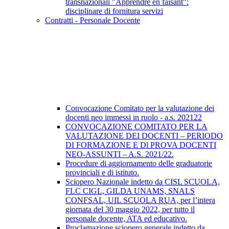
transnazionali "Apprendre en faisant":
disciplinare di fornitura servizi
Contratti - Personale Docente
Convocazione Comitato per la valutazione dei
docenti neo immessi in ruolo - a.s. 202122
CONVOCAZIONE COMITATO PER LA
VALUTAZIONE DEI DOCENTI – PERIODO
DI FORMAZIONE E Dl PROVA DOCENTI
NEO-ASSUNTI – A.S. 2021/22.
Procedure di aggiornamento delle graduatorie
provinciali e di istituto.
Sciopero Nazionale indetto da CISL SCUOLA,
FLC CIGL, GILDA UNAMS, SNALS
CONFSAL, UIL SCUOLA RUA, per l’intera
giornata del 30 maggio 2022, per tutto il
personale docente, ATA ed educativo.
Proclamazione sciopero generale indetto da