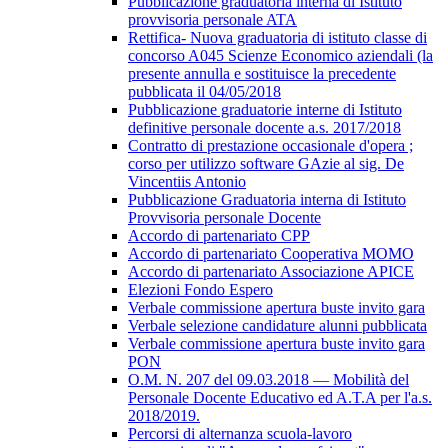
Pubblicazione graduatoria interna di Istituto
provvisoria personale ATA
Rettifica- Nuova graduatoria di istituto classe di
concorso A045 Scienze Economico aziendali (la
presente annulla e sostituisce la precedente
pubblicata il 04/05/2018
Pubblicazione graduatorie interne di Istituto
definitive personale docente a.s. 2017/2018
Contratto di prestazione occasionale d'opera ;
corso per utilizzo software GAzie al sig. De
Vincentiis Antonio
Pubblicazione Graduatoria interna di Istituto
Provvisoria personale Docente
Accordo di partenariato CPP
Accordo di partenariato Cooperativa MOMO
Accordo di partenariato Associazione APICE
Elezioni Fondo Espero
Verbale commissione apertura buste invito gara
Verbale selezione candidature alunni pubblicata
Verbale commissione apertura buste invito gara
PON
O.M. N. 207 del 09.03.2018 — Mobilità del
Personale Docente Educativo ed A.T.A per l'a.s.
2018/2019.
Percorsi di alternanza scuola-lavoro