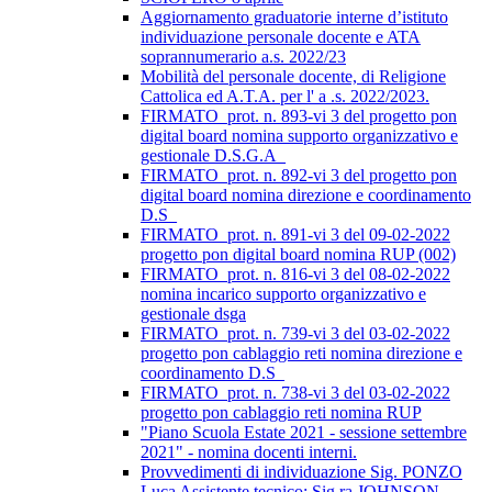
Aggiornamento graduatorie interne d’istituto
individuazione personale docente e ATA
soprannumerario a.s. 2022/23
Mobilità del personale docente, di Religione
Cattolica ed A.T.A. per l' a .s. 2022/2023.
FIRMATO_prot. n. 893-vi 3 del progetto pon
digital board nomina supporto organizzativo e
gestionale D.S.G.A_
FIRMATO_prot. n. 892-vi 3 del progetto pon
digital board nomina direzione e coordinamento
D.S_
FIRMATO_prot. n. 891-vi 3 del 09-02-2022
progetto pon digital board nomina RUP (002)
FIRMATO_prot. n. 816-vi 3 del 08-02-2022
nomina incarico supporto organizzativo e
gestionale dsga
FIRMATO_prot. n. 739-vi 3 del 03-02-2022
progetto pon cablaggio reti nomina direzione e
coordinamento D.S_
FIRMATO_prot. n. 738-vi 3 del 03-02-2022
progetto pon cablaggio reti nomina RUP
"Piano Scuola Estate 2021 - sessione settembre
2021" - nomina docenti interni.
Provvedimenti di individuazione Sig. PONZO
Luca Assistente tecnico; Sig.ra JOHNSON