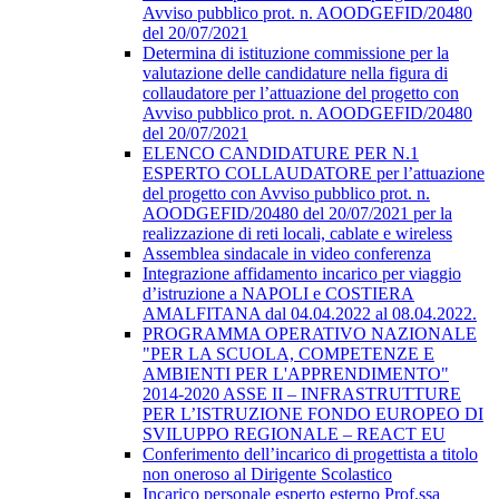
Avviso pubblico prot. n. AOODGEFID/20480
del 20/07/2021
Determina di istituzione commissione per la
valutazione delle candidature nella figura di
collaudatore per l’attuazione del progetto con
Avviso pubblico prot. n. AOODGEFID/20480
del 20/07/2021
ELENCO CANDIDATURE PER N.1
ESPERTO COLLAUDATORE per l’attuazione
del progetto con Avviso pubblico prot. n.
AOODGEFID/20480 del 20/07/2021 per la
realizzazione di reti locali, cablate e wireless
Assemblea sindacale in video conferenza
Integrazione affidamento incarico per viaggio
d’istruzione a NAPOLI e COSTIERA
AMALFITANA dal 04.04.2022 al 08.04.2022.
PROGRAMMA OPERATIVO NAZIONALE
"PER LA SCUOLA, COMPETENZE E
AMBIENTI PER L'APPRENDIMENTO"
2014-2020 ASSE II – INFRASTRUTTURE
PER L’ISTRUZIONE FONDO EUROPEO DI
SVILUPPO REGIONALE – REACT EU
Conferimento dell’incarico di progettista a titolo
non oneroso al Dirigente Scolastico
Incarico personale esperto esterno Prof.ssa