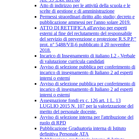
Atto di indirizzo per le attività della scuola e le
scelte di gestione e di amministrazione
Permessi straordinari diritto allo studio; decreto e
pubblicazione ammessi per l'anno solare 2019.
ATTO DI RETTIFICA all'avviso per esperti
esterni al fine del reclutamento del responsabile
del servizio di prevenzione e protezione R.S.P.P.”
prot. n° 5488/VII-6 pubblicato il 20 novembre
2018.
Incarico di Insegnamento di italiano L2 - Verbale
di valutazione curricula candidati
Avviso di selezione pubblica per conferimento di
incarico di insegnamento di Italiano 2 ad esperti
interni o esterni
Avviso di selezione pubblica per conferimento di
incarico di insegnamento di Italiano 2 ad esperti
interni o esterni
Assegnazione fondi ex c. 126 art. 1 L. 13
LUGLIO 2015 N. 107 per la valorizzazione del
merito del personale docente.
Avviso di selezione interna per l'attribuzione del
ruolo di RPD
Pubblicazione Graduatoria interna di Istituto
definitiva Personale ATA