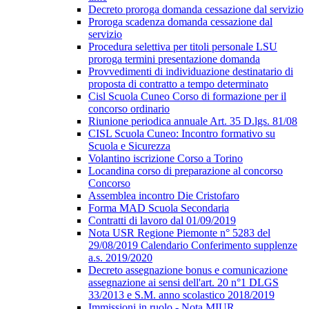
Decreto proroga domanda cessazione dal servizio
Proroga scadenza domanda cessazione dal
servizio
Procedura selettiva per titoli personale LSU
proroga termini presentazione domanda
Provvedimenti di individuazione destinatario di
proposta di contratto a tempo determinato
Cisl Scuola Cuneo Corso di formazione per il
concorso ordinario
Riunione periodica annuale Art. 35 D.lgs. 81/08
CISL Scuola Cuneo: Incontro formativo su
Scuola e Sicurezza
Volantino iscrizione Corso a Torino
Locandina corso di preparazione al concorso
Concorso
Assemblea incontro Die Cristofaro
Forma MAD Scuola Secondaria
Contratti di lavoro dal 01/09/2019
Nota USR Regione Piemonte n° 5283 del
29/08/2019 Calendario Conferimento supplenze
a.s. 2019/2020
Decreto assegnazione bonus e comunicazione
assegnazione ai sensi dell'art. 20 n°1 DLGS
33/2013 e S.M. anno scolastico 2018/2019
Immissioni in ruolo - Nota MIUR