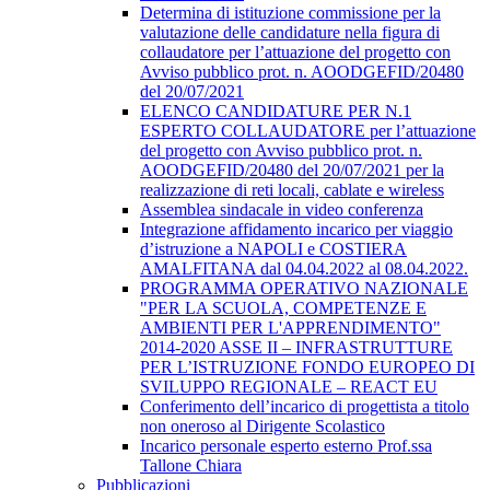
Determina di istituzione commissione per la
valutazione delle candidature nella figura di
collaudatore per l’attuazione del progetto con
Avviso pubblico prot. n. AOODGEFID/20480
del 20/07/2021
ELENCO CANDIDATURE PER N.1
ESPERTO COLLAUDATORE per l’attuazione
del progetto con Avviso pubblico prot. n.
AOODGEFID/20480 del 20/07/2021 per la
realizzazione di reti locali, cablate e wireless
Assemblea sindacale in video conferenza
Integrazione affidamento incarico per viaggio
d’istruzione a NAPOLI e COSTIERA
AMALFITANA dal 04.04.2022 al 08.04.2022.
PROGRAMMA OPERATIVO NAZIONALE
"PER LA SCUOLA, COMPETENZE E
AMBIENTI PER L'APPRENDIMENTO"
2014-2020 ASSE II – INFRASTRUTTURE
PER L’ISTRUZIONE FONDO EUROPEO DI
SVILUPPO REGIONALE – REACT EU
Conferimento dell’incarico di progettista a titolo
non oneroso al Dirigente Scolastico
Incarico personale esperto esterno Prof.ssa
Tallone Chiara
Pubblicazioni