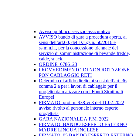
Avviso pubblico servizio assicurativo
AVVISO bando di gara a procedura aperta, ai
sensi dell’art.60, del D.Lgs n. 50/2016 e
ss.mm.ii., per la concessione triennale del
servizio di somministrazione di bevande fredde,
calde, snack,
ORDINE_6786123
PROVVEDIMENTO DI NON ROTAZIONE
PON CABLAGGIO RETI
Determina di affido diretto ai sensi dell’art. 36
comma 2.a per i lavori di cablaggio per il
progetto da realizzare con i Fondi Strutturali
EuropeI.
FIRMATO_prot. n. 938-vi 3 del 11-02-2022
avviso rivolto al personale interno esperto
progettista
GARA NAZIONALE A.F.M. 2022
FIRMATO_BANDO ESPERTO ESTERNO
MADRE LINGUA INGLESE
FIRMATO_05 BANDO ESPERTO ESTERNO