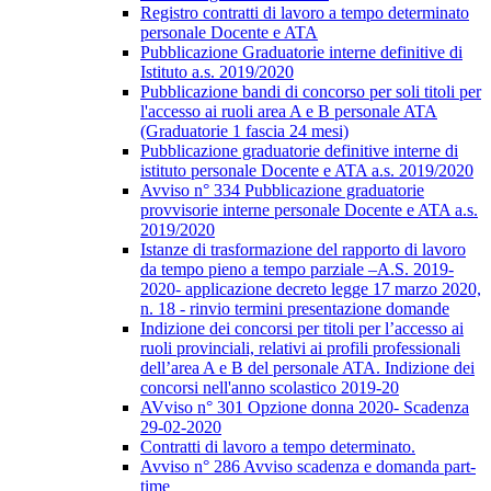
Registro contratti di lavoro a tempo determinato
personale Docente e ATA
Pubblicazione Graduatorie interne definitive di
Istituto a.s. 2019/2020
Pubblicazione bandi di concorso per soli titoli per
l'accesso ai ruoli area A e B personale ATA
(Graduatorie 1 fascia 24 mesi)
Pubblicazione graduatorie definitive interne di
istituto personale Docente e ATA a.s. 2019/2020
Avviso n° 334 Pubblicazione graduatorie
provvisorie interne personale Docente e ATA a.s.
2019/2020
Istanze di trasformazione del rapporto di lavoro
da tempo pieno a tempo parziale –A.S. 2019-
2020- applicazione decreto legge 17 marzo 2020,
n. 18 - rinvio termini presentazione domande
Indizione dei concorsi per titoli per l’accesso ai
ruoli provinciali, relativi ai profili professionali
dell’area A e B del personale ATA. Indizione dei
concorsi nell'anno scolastico 2019-20
AVviso n° 301 Opzione donna 2020- Scadenza
29-02-2020
Contratti di lavoro a tempo determinato.
Avviso n° 286 Avviso scadenza e domanda part-
time