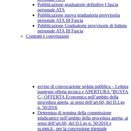
Pubblicazione graduatorie definitive I fascia
personale ATA
Pubblicazione nuova graduatoria provvisoria
personale ATA III Fascia
Pubblicazione Graduatorie provvisorie di Istituto
personale ATA III Fascia
Contratti e convenzioni
avviso di convocazione seduta pubblica – Lettura
punteggi offerta tecnica e APERTURA “BUSTA
C– OFFERTA Economica nell’ambito della
procedura aperta, ai sensi dell’art.60, del D.Lgs
n. 50/2016
Determina di nomina della commissione
giudicatrice nell’ambito della procedura aperta, ai
sensi dell’art.60, del D.Lgs n. 50/2016 e
ss.mm.ii., per la concessione triennale