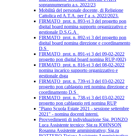
soprannumerario a.s. 2022/23
Mobilità del personale docente, di Religione
Cattolica ed A.T.A. per l' a .s. 2022/2023.
FIRMATO_prot. n. 893-vi 3 del progetto pon
digital board nomina supporto organizzativo e
gestionale D.S.G.A_
FIRMATO_prot. n. 892-vi 3 del progetto pon
digital board nomina direzione e coordinamento
D.S_
FIRMATO_prot. n. 891-vi 3 del 09-02-2022
progetto pon digital board nomina RUP (002)
FIRMATO_prot. n. 816-vi 3 del 08-02-2022
nomina incarico supporto organizzativo e
gestionale dsga
FIRMATO_prot. n. 739-vi 3 del 03-02-2022
progetto pon cablaggio reti nomina direzione e
coordinamento D.S_
FIRMATO_prot. n. 738-vi 3 del 03-02-2022
progetto pon cablaggio reti nomina RUP
"Piano Scuola Estate 2021 - sessione settembre
2021" - nomina docenti interni.
Provvedimenti di individuazione Sig. PONZO
Luca Assistente tecnico; Sig.ra JOHNSON
Rosanna Assistente amministrativo; Sig.ra
BOTTERO Tiziana Assistente Amministrativo.