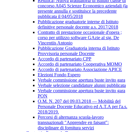
Rettifica- Nuova graduatoria di istituto classe di
concorso A045 Scienze Economico aziendali (la
presente annulla e sostituisce la precedente
pubblicata il 04/05/2018
Pubblicazione graduatorie interne di Istituto
definitive personale docente a.s. 2017/2018
Contratto di prestazione occasionale d'opera ;
corso per utilizzo software GAzie al sig. De
Vincentiis Antonio
Pubblicazione Graduatoria interna di Istituto
Provvisoria personale Docente
Accordo di partenariato CPP
Accordo di partenariato Cooperativa MOMO
Accordo di partenariato Associazione APICE
Elezioni Fondo Espero
Verbale commissione apertura buste invito gara
Verbale selezione candidature alunni pubblicata
Verbale commissione apertura buste invito gara
PON
O.M. N. 207 del 09.03.2018 — Mobilità del
Personale Docente Educativo ed A.T.A per l'a.s.
2018/2019.
Percorsi di alternanza scuola-lavoro
transnazionali "Apprendre en faisant":
disciplinare di fornitura servizi