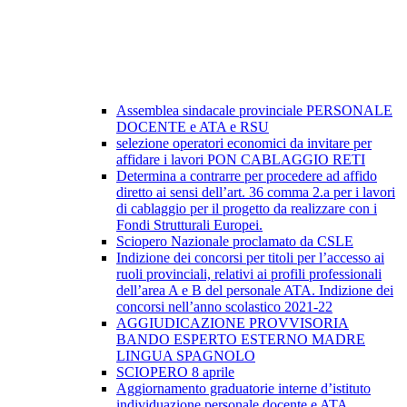
Assemblea sindacale provinciale PERSONALE
DOCENTE e ATA e RSU
selezione operatori economici da invitare per
affidare i lavori PON CABLAGGIO RETI
Determina a contrarre per procedere ad affido
diretto ai sensi dell’art. 36 comma 2.a per i lavori
di cablaggio per il progetto da realizzare con i
Fondi Strutturali Europei.
Sciopero Nazionale proclamato da CSLE
Indizione dei concorsi per titoli per l’accesso ai
ruoli provinciali, relativi ai profili professionali
dell’area A e B del personale ATA. Indizione dei
concorsi nell’anno scolastico 2021-22
AGGIUDICAZIONE PROVVISORIA
BANDO ESPERTO ESTERNO MADRE
LINGUA SPAGNOLO
SCIOPERO 8 aprile
Aggiornamento graduatorie interne d’istituto
individuazione personale docente e ATA