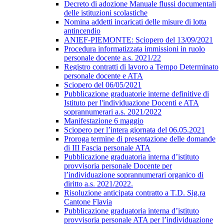
Decreto di adozione Manuale flussi documentali
delle istituzioni scolastiche
Nomina addetti incaricati delle misure di lotta
antincendio
ANIEF-PIEMONTE: Sciopero del 13/09/2021
Procedura informatizzata immissioni in ruolo
personale docente a.s. 2021/22
Registro contratti di lavoro a Tempo Determinato
personale docente e ATA
Sciopero del 06/05/2021
Pubblicazione graduatorie interne definitive di
Istituto per l'individuazione Docenti e ATA
soprannumerari a.s. 2021/2022
Manifestazione 6 maggio
Sciopero per l’intera giornata del 06.05.2021
Proroga termine di presentazione delle domande
di III Fascia personale ATA
Pubblicazione graduatoria interna d’istituto
provvisoria personale Docente per
l’individuazione soprannumerari organico di
diritto a.s. 2021/2022.
Risoluzione anticipata contratto a T.D. Sig.ra
Cantone Flavia
Pubblicazione graduatoria interna d’istituto
provvisoria personale ATA per l’individuazione