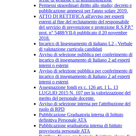
Permessi straordinari diritto allo studio; decreto e
pubblicazione ammessi per l'anno solare 2019.
ATTO DI RETTIFICA all'avviso per esperti
esterni al fine del reclutamento del responsabile
del servizio di prevenzione e protezione R.S.P.P.”
prot. n° 5488/VII-6 pubblicato il 20 novembre
2018.
Incarico di Insegnamento di italiano L2 - Verbale
di valutazione curricula candidati
Avviso di selezione pubblica per conferimento di
incarico di insegnamento di Italiano 2 ad esperti
interni o esterni
Avviso di selezione pubblica per conferimento di
incarico di insegnamento di Italiano 2 ad esperti
interni o esterni
Assegnazione fondi ex c. 126 art. 1 L. 13
LUGLIO 2015 N. 107 per la valorizzazione del
merito del personale docente.
Avviso di selezione interna per l'attribuzione del
ruolo di RPD
Pubblicazione Graduatoria interna di Istituto
definitiva Personale ATA
Pubblicazione graduatoria interna di Istituto
provvisoria personale ATA