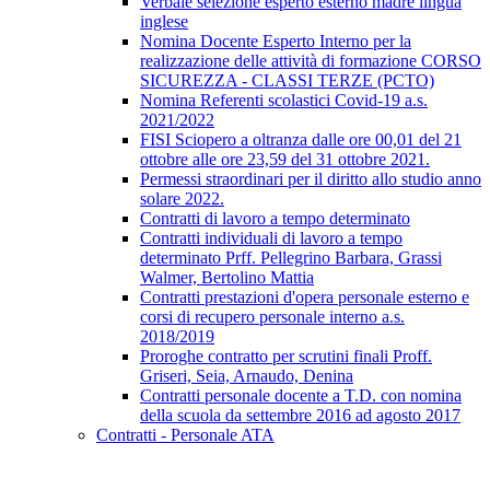
Verbale selezione esperto esterno madre lingua
inglese
Nomina Docente Esperto Interno per la
realizzazione delle attività di formazione CORSO
SICUREZZA - CLASSI TERZE (PCTO)
Nomina Referenti scolastici Covid-19 a.s.
2021/2022
FISI Sciopero a oltranza dalle ore 00,01 del 21
ottobre alle ore 23,59 del 31 ottobre 2021.
Permessi straordinari per il diritto allo studio anno
solare 2022.
Contratti di lavoro a tempo determinato
Contratti individuali di lavoro a tempo
determinato Prff. Pellegrino Barbara, Grassi
Walmer, Bertolino Mattia
Contratti prestazioni d'opera personale esterno e
corsi di recupero personale interno a.s.
2018/2019
Proroghe contratto per scrutini finali Proff.
Griseri, Seia, Arnaudo, Denina
Contratti personale docente a T.D. con nomina
della scuola da settembre 2016 ad agosto 2017
Contratti - Personale ATA