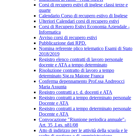
Corsi di recupero estivi di inglese classi terze e
quarte
Calendario Corso di recupero estivo di Inglese
Ulteriori Calendari corsi di recupero estivi
Corsi di Recupero Estivi Economia Aziendale -
Informatica
Avviso corsi di recupero estivi
Pubblicazione dati RPD.
Nomina referente plico telematico Esami di Stato
2018/2019
Registro elenco contratti di lavoro personale
docente e ATA a tempo determinato
Risoluzione contratto di lavoro a tempo
determinato Sig.ra Maione Franca
Conferma depennamento Prof.ssa Andreocci
Maria Assunta
Registro contratti a t. d. docenti e ATA
Registro contratti a tempo determinato personale
Docente e ATA
Registro contratti a tempo determinato personale
Docente e ATA
Convocazione "Riunione periodica annuale"-
Art. 35 .Lgs. n81/08
Atto di indirizzo per le attività della scuola e le
scelte di gestione e di amministrazione