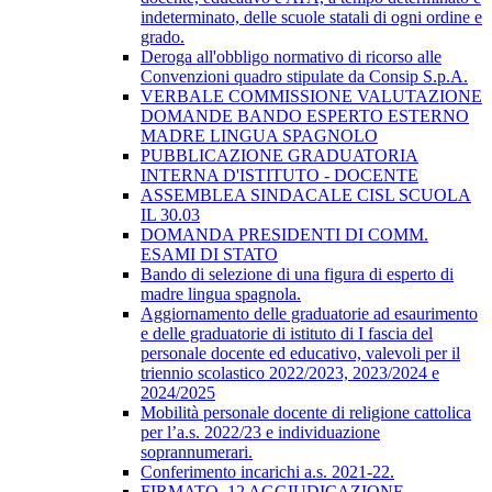
indeterminato, delle scuole statali di ogni ordine e
grado.
Deroga all'obbligo normativo di ricorso alle
Convenzioni quadro stipulate da Consip S.p.A.
VERBALE COMMISSIONE VALUTAZIONE
DOMANDE BANDO ESPERTO ESTERNO
MADRE LINGUA SPAGNOLO
PUBBLICAZIONE GRADUATORIA
INTERNA D'ISTITUTO - DOCENTE
ASSEMBLEA SINDACALE CISL SCUOLA
IL 30.03
DOMANDA PRESIDENTI DI COMM.
ESAMI DI STATO
Bando di selezione di una figura di esperto di
madre lingua spagnola.
Aggiornamento delle graduatorie ad esaurimento
e delle graduatorie di istituto di I fascia del
personale docente ed educativo, valevoli per il
triennio scolastico 2022/2023, 2023/2024 e
2024/2025
Mobilità personale docente di religione cattolica
per l’a.s. 2022/23 e individuazione
soprannumerari.
Conferimento incarichi a.s. 2021-22.
FIRMATO_12 AGGIUDICAZIONE