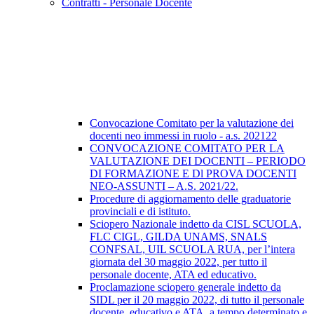
Contratti - Personale Docente
Convocazione Comitato per la valutazione dei
docenti neo immessi in ruolo - a.s. 202122
CONVOCAZIONE COMITATO PER LA
VALUTAZIONE DEI DOCENTI – PERIODO
DI FORMAZIONE E Dl PROVA DOCENTI
NEO-ASSUNTI – A.S. 2021/22.
Procedure di aggiornamento delle graduatorie
provinciali e di istituto.
Sciopero Nazionale indetto da CISL SCUOLA,
FLC CIGL, GILDA UNAMS, SNALS
CONFSAL, UIL SCUOLA RUA, per l’intera
giornata del 30 maggio 2022, per tutto il
personale docente, ATA ed educativo.
Proclamazione sciopero generale indetto da
SIDL per il 20 maggio 2022, di tutto il personale
docente, educativo e ATA, a tempo determinato e