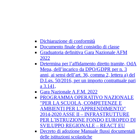
Dichiarazione di conformità
Documento finale del consiglio di classe
Graduatoria definitiva Gara Nazionale AFM
2022
Determina per l’affidamento diretto tramite, OdA
Mepa, dell’incarico da DPO/GDPR per n. 3
anni, ai sensi dell’art. 36, comma 2, lettera a) del
D.Lgs. 50/2016, per un importo contrattuale pari
a 3.141,
Gara Nazionale A.F.M. 2022
PROGRAMMA OPERATIVO NAZIONALE
"PER LA SCUOLA, COMPETENZE E
AMBIENTI PER L'APPRENDIMENTO"
2014-2020 ASSE II – INFRASTRUTTURE
PER L’ISTRUZIONE FONDO EUROPEO DI
SVILUPPO REGIONALE – REACT EU
Decreto di adozione Manuale flussi documentali
delle istituzioni scolastiche