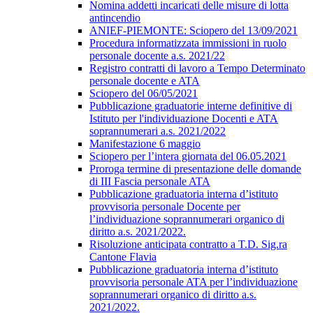
Nomina addetti incaricati delle misure di lotta
antincendio
ANIEF-PIEMONTE: Sciopero del 13/09/2021
Procedura informatizzata immissioni in ruolo
personale docente a.s. 2021/22
Registro contratti di lavoro a Tempo Determinato
personale docente e ATA
Sciopero del 06/05/2021
Pubblicazione graduatorie interne definitive di
Istituto per l'individuazione Docenti e ATA
soprannumerari a.s. 2021/2022
Manifestazione 6 maggio
Sciopero per l’intera giornata del 06.05.2021
Proroga termine di presentazione delle domande
di III Fascia personale ATA
Pubblicazione graduatoria interna d’istituto
provvisoria personale Docente per
l’individuazione soprannumerari organico di
diritto a.s. 2021/2022.
Risoluzione anticipata contratto a T.D. Sig.ra
Cantone Flavia
Pubblicazione graduatoria interna d’istituto
provvisoria personale ATA per l’individuazione
soprannumerari organico di diritto a.s.
2021/2022.