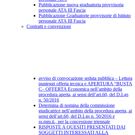
Pubblicazione nuova graduatoria provvisoria
personale ATA III Fascia
Pubblicazione Graduatorie provvisorie di Istituto
personale ATA III Fascia
Contratti e convenzioni
avviso di convocazione seduta pubblica – Lettura
punteggi offerta tecnica e APERTURA “BUSTA
C– OFFERTA Economica nell’ambito della
procedura aperta, ai sensi dell’art.60, del D.Lgs
n. 50/2016
Determina di nomina della commissione
giudicatrice nell’ambito della procedura aperta, ai
sensi dell’art.60, del D.Lgs n. 50/2016 e
ss.mm.ii., per la concessione triennale
RISPOSTE A QUESITI PRESENTATI DAI
SOGGETTI INTERESSATI ALLA