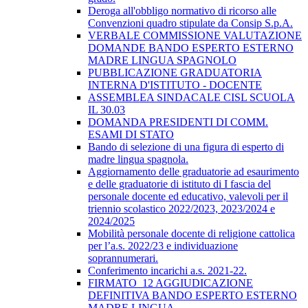
Deroga all'obbligo normativo di ricorso alle
Convenzioni quadro stipulate da Consip S.p.A.
VERBALE COMMISSIONE VALUTAZIONE
DOMANDE BANDO ESPERTO ESTERNO
MADRE LINGUA SPAGNOLO
PUBBLICAZIONE GRADUATORIA
INTERNA D'ISTITUTO - DOCENTE
ASSEMBLEA SINDACALE CISL SCUOLA
IL 30.03
DOMANDA PRESIDENTI DI COMM.
ESAMI DI STATO
Bando di selezione di una figura di esperto di
madre lingua spagnola.
Aggiornamento delle graduatorie ad esaurimento
e delle graduatorie di istituto di I fascia del
personale docente ed educativo, valevoli per il
triennio scolastico 2022/2023, 2023/2024 e
2024/2025
Mobilità personale docente di religione cattolica
per l’a.s. 2022/23 e individuazione
soprannumerari.
Conferimento incarichi a.s. 2021-22.
FIRMATO_12 AGGIUDICAZIONE
DEFINITIVA BANDO ESPERTO ESTERNO
MADRE LINGUA