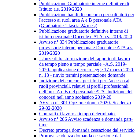
Pubblicazione Graduatorie interne definitive di
Istituto a.s. 2019/2020
Pubblicazione bandi di concorso per soli titoli per
l'accesso ai ruoli area A e B personale ATA
(Graduatorie 1 fascia 24 mesi)
Pubblicazione graduatorie definitive interne di
istituto personale Docente e ATA a.s. 2019/2020
Avviso n° 334 Pubblicazione graduatorie
provvisorie interne personale Docente e ATA a.s.
2019/2020
Istanze di trasformazione del rapporto di lavoro
da tempo pieno a tempo parziale –A.S. 2019-
2020- applicazione decreto legge 17 marzo 2020,
n. 18 - rinvio termini presentazione domande
Indizione dei concorsi per titoli per l’accesso ai
ruoli provinciali, relativi ai profili professionali
dell’area A e B del personale ATA. Indizione dei
concorsi nell'anno scolastico 2019-20
AVviso n° 301 Opzione donna 2020- Scadenza
29-02-2020
Contratti di lavoro a tempo determinato.
Avviso n° 286 Avviso scadenza e domanda part-
time
Decreto proroga domanda cessazione dal servizio
Proroga scadenza domanda cessazione dal