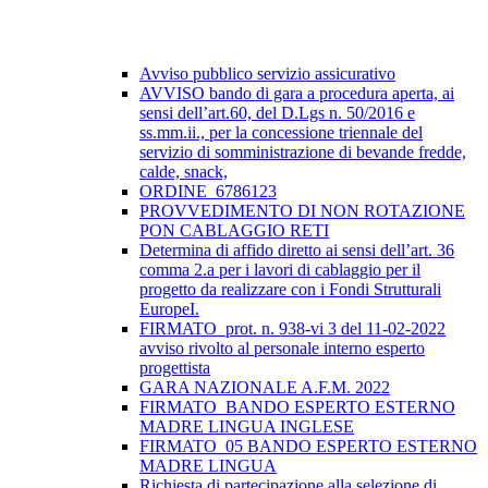
Avviso pubblico servizio assicurativo
AVVISO bando di gara a procedura aperta, ai
sensi dell’art.60, del D.Lgs n. 50/2016 e
ss.mm.ii., per la concessione triennale del
servizio di somministrazione di bevande fredde,
calde, snack,
ORDINE_6786123
PROVVEDIMENTO DI NON ROTAZIONE
PON CABLAGGIO RETI
Determina di affido diretto ai sensi dell’art. 36
comma 2.a per i lavori di cablaggio per il
progetto da realizzare con i Fondi Strutturali
EuropeI.
FIRMATO_prot. n. 938-vi 3 del 11-02-2022
avviso rivolto al personale interno esperto
progettista
GARA NAZIONALE A.F.M. 2022
FIRMATO_BANDO ESPERTO ESTERNO
MADRE LINGUA INGLESE
FIRMATO_05 BANDO ESPERTO ESTERNO
MADRE LINGUA
Richiesta di partecipazione alla selezione di