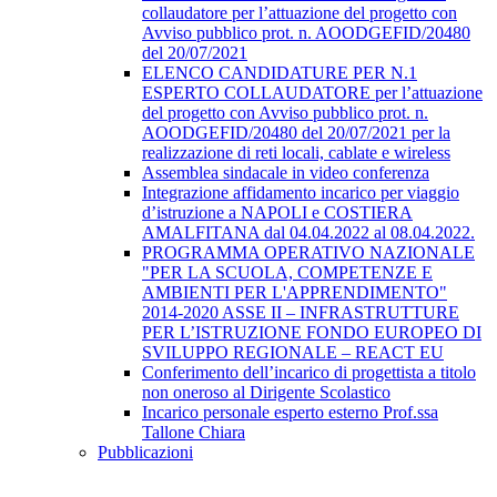
collaudatore per l’attuazione del progetto con
Avviso pubblico prot. n. AOODGEFID/20480
del 20/07/2021
ELENCO CANDIDATURE PER N.1
ESPERTO COLLAUDATORE per l’attuazione
del progetto con Avviso pubblico prot. n.
AOODGEFID/20480 del 20/07/2021 per la
realizzazione di reti locali, cablate e wireless
Assemblea sindacale in video conferenza
Integrazione affidamento incarico per viaggio
d’istruzione a NAPOLI e COSTIERA
AMALFITANA dal 04.04.2022 al 08.04.2022.
PROGRAMMA OPERATIVO NAZIONALE
"PER LA SCUOLA, COMPETENZE E
AMBIENTI PER L'APPRENDIMENTO"
2014-2020 ASSE II – INFRASTRUTTURE
PER L’ISTRUZIONE FONDO EUROPEO DI
SVILUPPO REGIONALE – REACT EU
Conferimento dell’incarico di progettista a titolo
non oneroso al Dirigente Scolastico
Incarico personale esperto esterno Prof.ssa
Tallone Chiara
Pubblicazioni