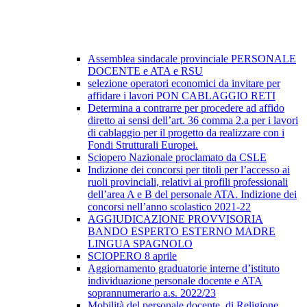
Assemblea sindacale provinciale PERSONALE
DOCENTE e ATA e RSU
selezione operatori economici da invitare per
affidare i lavori PON CABLAGGIO RETI
Determina a contrarre per procedere ad affido
diretto ai sensi dell’art. 36 comma 2.a per i lavori
di cablaggio per il progetto da realizzare con i
Fondi Strutturali Europei.
Sciopero Nazionale proclamato da CSLE
Indizione dei concorsi per titoli per l’accesso ai
ruoli provinciali, relativi ai profili professionali
dell’area A e B del personale ATA. Indizione dei
concorsi nell’anno scolastico 2021-22
AGGIUDICAZIONE PROVVISORIA
BANDO ESPERTO ESTERNO MADRE
LINGUA SPAGNOLO
SCIOPERO 8 aprile
Aggiornamento graduatorie interne d’istituto
individuazione personale docente e ATA
soprannumerario a.s. 2022/23
Mobilità del personale docente, di Religione