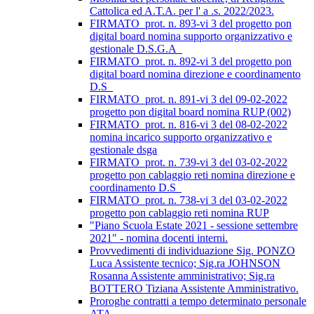
Cattolica ed A.T.A. per l' a .s. 2022/2023.
FIRMATO_prot. n. 893-vi 3 del progetto pon
digital board nomina supporto organizzativo e
gestionale D.S.G.A_
FIRMATO_prot. n. 892-vi 3 del progetto pon
digital board nomina direzione e coordinamento
D.S_
FIRMATO_prot. n. 891-vi 3 del 09-02-2022
progetto pon digital board nomina RUP (002)
FIRMATO_prot. n. 816-vi 3 del 08-02-2022
nomina incarico supporto organizzativo e
gestionale dsga
FIRMATO_prot. n. 739-vi 3 del 03-02-2022
progetto pon cablaggio reti nomina direzione e
coordinamento D.S_
FIRMATO_prot. n. 738-vi 3 del 03-02-2022
progetto pon cablaggio reti nomina RUP
"Piano Scuola Estate 2021 - sessione settembre
2021" - nomina docenti interni.
Provvedimenti di individuazione Sig. PONZO
Luca Assistente tecnico; Sig.ra JOHNSON
Rosanna Assistente amministrativo; Sig.ra
BOTTERO Tiziana Assistente Amministrativo.
Proroghe contratti a tempo determinato personale
ATA