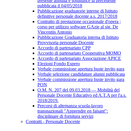
presente annulla e sostituisce la precedente
pubblicata il 04/05/2018
Pubblicazione graduatorie interne di Istituto
definitive personale docente a.s. 2017/2018
Contratto di prestazione occasionale d'opera ;
corso per utilizzo software GAzie al sig. De
Vincentiis Antonio
Pubblicazione Graduatoria interna di Istituto
Provvisoria personale Docente
Accordo di partenariato CPP
Accordo di partenariato Cooperativa MOMO
Accordo di partenariato Associazione APICE
Elezioni Fondo Espero
Verbale commissione apertura buste invito gara
Verbale selezione candidature alunni pubblicata
Verbale commissione apertura buste invito gara
PON
O.M. N. 207 del 09.03.2018 — Mobilità del
Personale Docente Educativo ed A.T.A per l'a.s.
2018/2019.
Percorsi di alternanza scuola-lavoro
transnazionali "Apprendre en faisant":
disciplinare di fornitura servizi
Contratti - Personale Docente