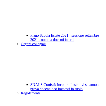
Piano Scuola Estate 2021 - sessione settembre
2021 - nomina docenti interni
Organi collegiali
SNALS Confsal: Incontri illustrativi su anno di
prova docenti neo immessi in ruolo
Regolamenti