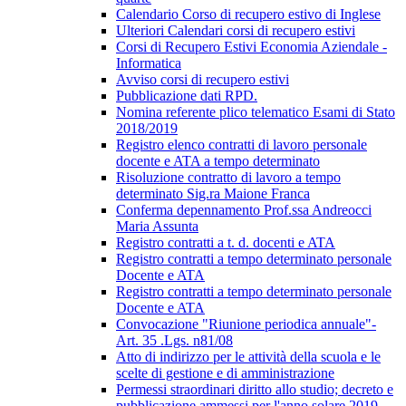
Calendario Corso di recupero estivo di Inglese
Ulteriori Calendari corsi di recupero estivi
Corsi di Recupero Estivi Economia Aziendale -
Informatica
Avviso corsi di recupero estivi
Pubblicazione dati RPD.
Nomina referente plico telematico Esami di Stato
2018/2019
Registro elenco contratti di lavoro personale
docente e ATA a tempo determinato
Risoluzione contratto di lavoro a tempo
determinato Sig.ra Maione Franca
Conferma depennamento Prof.ssa Andreocci
Maria Assunta
Registro contratti a t. d. docenti e ATA
Registro contratti a tempo determinato personale
Docente e ATA
Registro contratti a tempo determinato personale
Docente e ATA
Convocazione "Riunione periodica annuale"-
Art. 35 .Lgs. n81/08
Atto di indirizzo per le attività della scuola e le
scelte di gestione e di amministrazione
Permessi straordinari diritto allo studio; decreto e
pubblicazione ammessi per l'anno solare 2019.