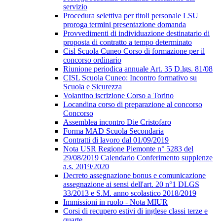
servizio
Procedura selettiva per titoli personale LSU
proroga termini presentazione domanda
Provvedimenti di individuazione destinatario di
proposta di contratto a tempo determinato
Cisl Scuola Cuneo Corso di formazione per il
concorso ordinario
Riunione periodica annuale Art. 35 D.lgs. 81/08
CISL Scuola Cuneo: Incontro formativo su
Scuola e Sicurezza
Volantino iscrizione Corso a Torino
Locandina corso di preparazione al concorso
Concorso
Assemblea incontro Die Cristofaro
Forma MAD Scuola Secondaria
Contratti di lavoro dal 01/09/2019
Nota USR Regione Piemonte n° 5283 del
29/08/2019 Calendario Conferimento supplenze
a.s. 2019/2020
Decreto assegnazione bonus e comunicazione
assegnazione ai sensi dell'art. 20 n°1 DLGS
33/2013 e S.M. anno scolastico 2018/2019
Immissioni in ruolo - Nota MIUR
Corsi di recupero estivi di inglese classi terze e
quarte