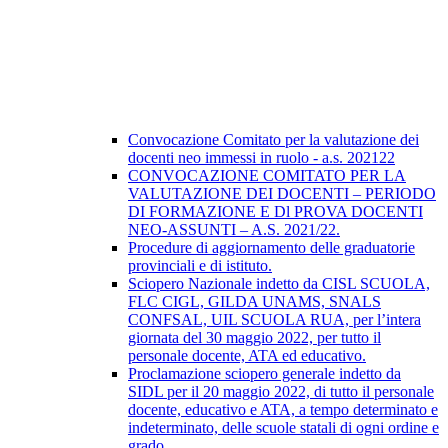
Convocazione Comitato per la valutazione dei
docenti neo immessi in ruolo - a.s. 202122
CONVOCAZIONE COMITATO PER LA
VALUTAZIONE DEI DOCENTI – PERIODO
DI FORMAZIONE E Dl PROVA DOCENTI
NEO-ASSUNTI – A.S. 2021/22.
Procedure di aggiornamento delle graduatorie
provinciali e di istituto.
Sciopero Nazionale indetto da CISL SCUOLA,
FLC CIGL, GILDA UNAMS, SNALS
CONFSAL, UIL SCUOLA RUA, per l’intera
giornata del 30 maggio 2022, per tutto il
personale docente, ATA ed educativo.
Proclamazione sciopero generale indetto da
SIDL per il 20 maggio 2022, di tutto il personale
docente, educativo e ATA, a tempo determinato e
indeterminato, delle scuole statali di ogni ordine e
grado.