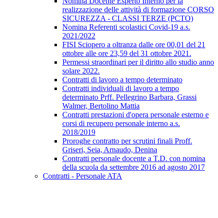
Nomina Docente Esperto Interno per la
realizzazione delle attività di formazione CORSO
SICUREZZA - CLASSI TERZE (PCTO)
Nomina Referenti scolastici Covid-19 a.s.
2021/2022
FISI Sciopero a oltranza dalle ore 00,01 del 21
ottobre alle ore 23,59 del 31 ottobre 2021.
Permessi straordinari per il diritto allo studio anno
solare 2022.
Contratti di lavoro a tempo determinato
Contratti individuali di lavoro a tempo
determinato Prff. Pellegrino Barbara, Grassi
Walmer, Bertolino Mattia
Contratti prestazioni d'opera personale esterno e
corsi di recupero personale interno a.s.
2018/2019
Proroghe contratto per scrutini finali Proff.
Griseri, Seia, Arnaudo, Denina
Contratti personale docente a T.D. con nomina
della scuola da settembre 2016 ad agosto 2017
Contratti - Personale ATA