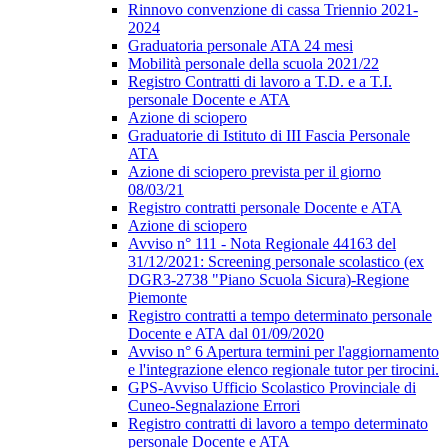
Rinnovo convenzione di cassa Triennio 2021-
2024
Graduatoria personale ATA 24 mesi
Mobilità personale della scuola 2021/22
Registro Contratti di lavoro a T.D. e a T.I.
personale Docente e ATA
Azione di sciopero
Graduatorie di Istituto di III Fascia Personale
ATA
Azione di sciopero prevista per il giorno
08/03/21
Registro contratti personale Docente e ATA
Azione di sciopero
Avviso n° 111 - Nota Regionale 44163 del
31/12/2021: Screening personale scolastico (ex
DGR3-2738 "Piano Scuola Sicura)-Regione
Piemonte
Registro contratti a tempo determinato personale
Docente e ATA dal 01/09/2020
Avviso n° 6 Apertura termini per l'aggiornamento
e l'integrazione elenco regionale tutor per tirocini.
GPS-Avviso Ufficio Scolastico Provinciale di
Cuneo-Segnalazione Errori
Registro contratti di lavoro a tempo determinato
personale Docente e ATA