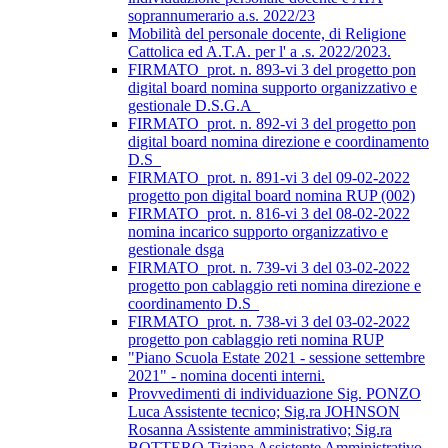
soprannumerario a.s. 2022/23
Mobilità del personale docente, di Religione
Cattolica ed A.T.A. per l' a .s. 2022/2023.
FIRMATO_prot. n. 893-vi 3 del progetto pon
digital board nomina supporto organizzativo e
gestionale D.S.G.A_
FIRMATO_prot. n. 892-vi 3 del progetto pon
digital board nomina direzione e coordinamento
D.S_
FIRMATO_prot. n. 891-vi 3 del 09-02-2022
progetto pon digital board nomina RUP (002)
FIRMATO_prot. n. 816-vi 3 del 08-02-2022
nomina incarico supporto organizzativo e
gestionale dsga
FIRMATO_prot. n. 739-vi 3 del 03-02-2022
progetto pon cablaggio reti nomina direzione e
coordinamento D.S_
FIRMATO_prot. n. 738-vi 3 del 03-02-2022
progetto pon cablaggio reti nomina RUP
"Piano Scuola Estate 2021 - sessione settembre
2021" - nomina docenti interni.
Provvedimenti di individuazione Sig. PONZO
Luca Assistente tecnico; Sig.ra JOHNSON
Rosanna Assistente amministrativo; Sig.ra
BOTTERO Tiziana Assistente Amministrativo.