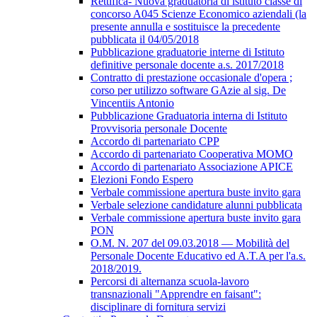
Rettifica- Nuova graduatoria di istituto classe di
concorso A045 Scienze Economico aziendali (la
presente annulla e sostituisce la precedente
pubblicata il 04/05/2018
Pubblicazione graduatorie interne di Istituto
definitive personale docente a.s. 2017/2018
Contratto di prestazione occasionale d'opera ;
corso per utilizzo software GAzie al sig. De
Vincentiis Antonio
Pubblicazione Graduatoria interna di Istituto
Provvisoria personale Docente
Accordo di partenariato CPP
Accordo di partenariato Cooperativa MOMO
Accordo di partenariato Associazione APICE
Elezioni Fondo Espero
Verbale commissione apertura buste invito gara
Verbale selezione candidature alunni pubblicata
Verbale commissione apertura buste invito gara
PON
O.M. N. 207 del 09.03.2018 — Mobilità del
Personale Docente Educativo ed A.T.A per l'a.s.
2018/2019.
Percorsi di alternanza scuola-lavoro
transnazionali "Apprendre en faisant":
disciplinare di fornitura servizi