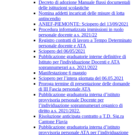
Decreto di adozione Manuale flussi documentali
delle istituzioni scolastiche
Nomina addetti incaricati delle misure di lotta
antincendio
ANIEF-PIEMONTE: Sciopero del 13/09/2021
Procedura informatizzata immissioni in ruolo
personale docente a.s. 2021/22
Registro contratti di lavoro a Tempo Determinato
personale docente e ATA
Sciopero del 06/05/2021
Pubblicazione graduatorie interne definitive di
Istituto per l'individuazione Docenti e ATA
soprannumerari a.s. 2021/2022
Manifestazione 6 maggio
Sciopero per l’intera giornata del 06.05.2021
Proroga termine di presentazione delle domande
di III Fascia personale ATA
Pubblicazione graduatoria interna d’istituto
provvisoria personale Docente per
l’individuazione soprannumerari organico di
diritto a.s. 2021/2022.
Risoluzione anticipata contratto a T.D. Sig.ra
Cantone Flavia
Pubblicazione graduatoria interna d’istituto
provvisoria personale ATA per l’individuazione