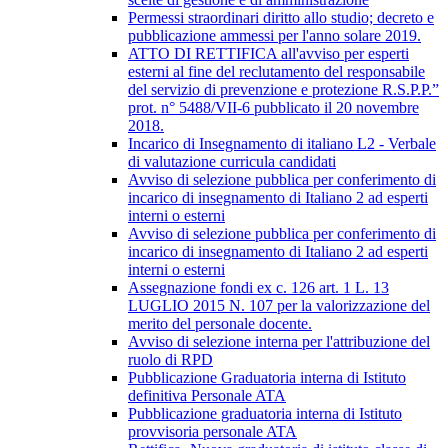
Permessi straordinari diritto allo studio; decreto e
pubblicazione ammessi per l'anno solare 2019.
ATTO DI RETTIFICA all'avviso per esperti
esterni al fine del reclutamento del responsabile
del servizio di prevenzione e protezione R.S.P.P.”
prot. n° 5488/VII-6 pubblicato il 20 novembre
2018.
Incarico di Insegnamento di italiano L2 - Verbale
di valutazione curricula candidati
Avviso di selezione pubblica per conferimento di
incarico di insegnamento di Italiano 2 ad esperti
interni o esterni
Avviso di selezione pubblica per conferimento di
incarico di insegnamento di Italiano 2 ad esperti
interni o esterni
Assegnazione fondi ex c. 126 art. 1 L. 13
LUGLIO 2015 N. 107 per la valorizzazione del
merito del personale docente.
Avviso di selezione interna per l'attribuzione del
ruolo di RPD
Pubblicazione Graduatoria interna di Istituto
definitiva Personale ATA
Pubblicazione graduatoria interna di Istituto
provvisoria personale ATA