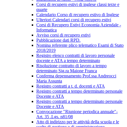
Corsi di recupero estivi di inglese classi terze e
quarte
Calendario Corso di recupero estivo di Inglese
Ulteriori Calendari corsi di recupero estivi
Corsi di Recupero Estivi Economia Aziendale -
Informatica
Avviso corsi di recupero estivi
Pubblicazione dati RPD.
Nomina referente plico telematico Esami di Stato
2018/2019
Registro elenco contratti di lavoro personale
docente e ATA a tempo determinato
Risoluzione contratto di lavoro a tempo
determinato Sig.ra Maione Franca
Conferma depennamento Prof.ssa Andreocci
Maria Assunta
Registro contratti a t. d. docenti e ATA
Registro contratti a tempo determinato personale
Docente e ATA
Registro contratti a tempo determinato personale
Docente e ATA
Convocazione "Riunione periodica annuale"-
Art. 35 .Lgs. n81/08
Atto di indirizzo per le attività della scuola e le
scelte di gestione e di amministrazione