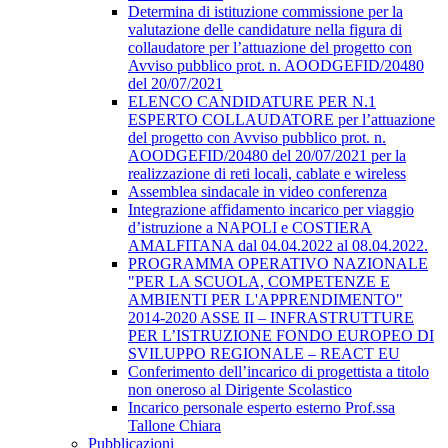
Determina di istituzione commissione per la
valutazione delle candidature nella figura di
collaudatore per l’attuazione del progetto con
Avviso pubblico prot. n. AOODGEFID/20480
del 20/07/2021
ELENCO CANDIDATURE PER N.1
ESPERTO COLLAUDATORE per l’attuazione
del progetto con Avviso pubblico prot. n.
AOODGEFID/20480 del 20/07/2021 per la
realizzazione di reti locali, cablate e wireless
Assemblea sindacale in video conferenza
Integrazione affidamento incarico per viaggio
d’istruzione a NAPOLI e COSTIERA
AMALFITANA dal 04.04.2022 al 08.04.2022.
PROGRAMMA OPERATIVO NAZIONALE
"PER LA SCUOLA, COMPETENZE E
AMBIENTI PER L'APPRENDIMENTO"
2014-2020 ASSE II – INFRASTRUTTURE
PER L’ISTRUZIONE FONDO EUROPEO DI
SVILUPPO REGIONALE – REACT EU
Conferimento dell’incarico di progettista a titolo
non oneroso al Dirigente Scolastico
Incarico personale esperto esterno Prof.ssa
Tallone Chiara
Pubblicazioni