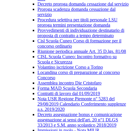
Decreto proroga domanda cessazione dal servizio
Proroga scadenza domanda cessazione dal
servizio
Procedura selettiva per titoli personale LSU
proroga termini presentazione domanda
Provvedimenti di individuazione destinatario di
proposta di contratto a tempo determinato
Cisl Scuola Cuneo Corso di formazione per il
concorso ordinario
Riunione periodica annuale Art. 35 D.lgs. 81/08
CISL Scuola Cuneo: Incontro formativo su
Scuola e Sicurezza
Volantino iscrizione Corso a Torino
Locandina corso di preparazione al concorso
Concorso
Assemblea incontro Die Cristofaro
Forma MAD Scuola Secondaria
Contratti di lavoro dal 01/09/2019
Nota USR Regione Piemonte n° 5283 del
29/08/2019 Calendario Conferimento supplenze
a.s. 2019/2020
Decreto assegnazione bonus e comunicazione
assegnazione ai sensi dell'art. 20 n°1 DLGS
33/2013 e S.M. anno scolastico 2018/2019
Immissioni in ruolo - Nota MIUR