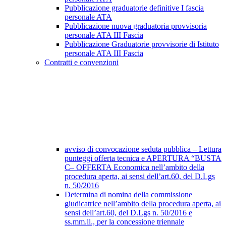
Pubblicazione graduatorie definitive I fascia
personale ATA
Pubblicazione nuova graduatoria provvisoria
personale ATA III Fascia
Pubblicazione Graduatorie provvisorie di Istituto
personale ATA III Fascia
Contratti e convenzioni
avviso di convocazione seduta pubblica – Lettura
punteggi offerta tecnica e APERTURA “BUSTA
C– OFFERTA Economica nell’ambito della
procedura aperta, ai sensi dell’art.60, del D.Lgs
n. 50/2016
Determina di nomina della commissione
giudicatrice nell’ambito della procedura aperta, ai
sensi dell’art.60, del D.Lgs n. 50/2016 e
ss.mm.ii., per la concessione triennale