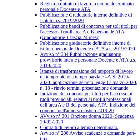
Registro contratti di lavoro a tempo determinato
personale Docente e ATA
Pubblicazione Graduatorie interne definitive di
Istituto a.s. 2019/2020
Pubblicazione bandi di concorso per soli titoli per
l'accesso ai ruoli area A e B personale ATA
(Graduatorie 1 fascia 24 mesi)
Pubblicazione graduatorie definitive interne di
istituto personale Docente e ATA a.s. 2019/2020
Avviso n° 334 Pubblicazione graduatorie
provvisorie interne personale Docente e ATA a.s.
2019/2020
Istanze di trasformazione del rapporto di lavoro
da tempo pieno a tempo parziale –A.S. 2019-
2020- applicazione decreto legge 17 marzo 2020,
n. 18 - rinvio termini presentazione domande
Indizione dei concorsi per titoli per l’accesso ai
ruoli provinciali, relativi ai profili professionali
dell’area A e B del personale ATA. Indizione dei
concorsi nell'anno scolastico 2019-20
AVviso n° 301 Opzione donna 2020- Scadenza
29-02-2020
Contratti di lavoro a tempo determinato.
Avviso n° 286 Avviso scadenza e domanda part-
time