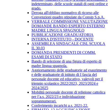
indeterminato, delle scuole statali di ogni ordine e
grado.
Deroga all'obbligo normativo di ricorso alle
Convenzioni quadro stipulate da Consip S.p.A.
VERBALE COMMISSIONE VALUTAZIONE
DOMANDE BANDO ESPERTO ESTERNO
MADRE LINGUA SPAGNOLO
PUBBLICAZIONE GRADUATORIA
INTERNA D'ISTITUTO - DOCENTE
ASSEMBLEA SINDACALE CISL SCUOLA
IL 30.03
DOMANDA PRESIDENTI DI COMM.
ESAMI DI STATO
Bando di selezione di una figura di esperto di
madre lingua spagnola.
Aggiornamento delle graduatorie ad esaurimento
e delle graduatorie di istituto di I fascia del
personale docente ed educativo, valevoli per il
triennio scolastico 2022/2023, 2023/2024 e
2024/2025
Mobilità personale docente di religione cattolica
per l’a.s. 2022/23 e individuazione
soprannumerari.
Conferimento incarichi a.s. 2021-22.
FIRMATO_12 AGGIUDICAZIONE