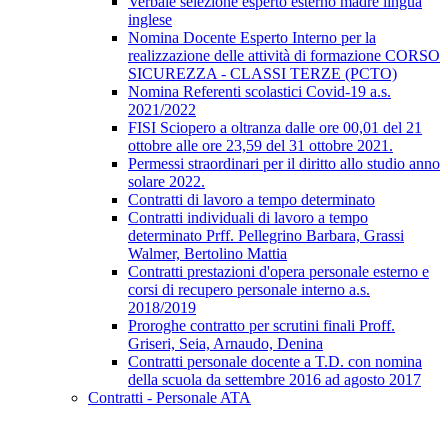
Verbale selezione esperto esterno madre lingua
inglese
Nomina Docente Esperto Interno per la
realizzazione delle attività di formazione CORSO
SICUREZZA - CLASSI TERZE (PCTO)
Nomina Referenti scolastici Covid-19 a.s.
2021/2022
FISI Sciopero a oltranza dalle ore 00,01 del 21
ottobre alle ore 23,59 del 31 ottobre 2021.
Permessi straordinari per il diritto allo studio anno
solare 2022.
Contratti di lavoro a tempo determinato
Contratti individuali di lavoro a tempo
determinato Prff. Pellegrino Barbara, Grassi
Walmer, Bertolino Mattia
Contratti prestazioni d'opera personale esterno e
corsi di recupero personale interno a.s.
2018/2019
Proroghe contratto per scrutini finali Proff.
Griseri, Seia, Arnaudo, Denina
Contratti personale docente a T.D. con nomina
della scuola da settembre 2016 ad agosto 2017
Contratti - Personale ATA