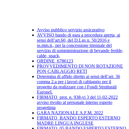
Avviso pubblico servizio assicurativo
AVVISO bando di gara a procedura aperta, ai
sensi dell’art.60, del D.Lgs n. 50/2016 e
ss.mm.ii., per la concessione triennale del
servizio di somministrazione di bevande fredde,
calde, snack,
ORDINE_6786123
PROVVEDIMENTO DI NON ROTAZIONE
PON CABLAGGIO RETI
Determina di affido diretto ai sensi dell’art. 36
comma 2.a per i lavori di cablaggio per il
progetto da realizzare con i Fondi Strutturali
EuropeI.
FIRMATO_prot. n. 938-vi 3 del 11-02-2022
avviso rivolto al personale interno esperto
progettista
GARA NAZIONALE A.F.M. 2022
FIRMATO_BANDO ESPERTO ESTERNO
MADRE LINGUA INGLESE
FIRMATO_05 BANDO ESPERTO ESTERNO