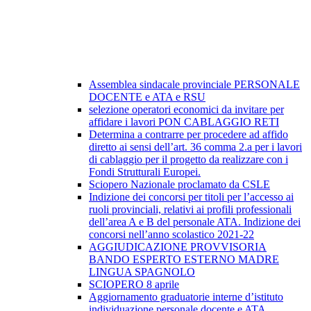
Assemblea sindacale provinciale PERSONALE
DOCENTE e ATA e RSU
selezione operatori economici da invitare per
affidare i lavori PON CABLAGGIO RETI
Determina a contrarre per procedere ad affido
diretto ai sensi dell’art. 36 comma 2.a per i lavori
di cablaggio per il progetto da realizzare con i
Fondi Strutturali Europei.
Sciopero Nazionale proclamato da CSLE
Indizione dei concorsi per titoli per l’accesso ai
ruoli provinciali, relativi ai profili professionali
dell’area A e B del personale ATA. Indizione dei
concorsi nell’anno scolastico 2021-22
AGGIUDICAZIONE PROVVISORIA
BANDO ESPERTO ESTERNO MADRE
LINGUA SPAGNOLO
SCIOPERO 8 aprile
Aggiornamento graduatorie interne d’istituto
individuazione personale docente e ATA