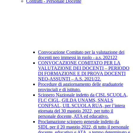
Contratti - Personale Docente
Convocazione Comitato per la valutazione dei
docenti neo immessi in ruolo - a.s. 202122
CONVOCAZIONE COMITATO PER LA
VALUTAZIONE DEI DOCENTI – PERIODO
DI FORMAZIONE E Dl PROVA DOCENTI
NEO-ASSUNTI – A.S. 2021/22.
Procedure di aggiornamento delle graduatorie
provinciali e di istituto.
Sciopero Nazionale indetto da CISL SCUOLA,
FLC CIGL, GILDA UNAMS, SNALS
CONFSAL, UIL SCUOLA RUA, per l’intera
giornata del 30 maggio 2022, per tutto il
personale docente, ATA ed educativo.
Proclamazione sciopero generale indetto da
SIDL per il 20 maggio 2022, di tutto il personale
docente, educativo e ATA, a tempo determinato e