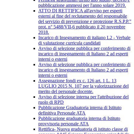
pubblicazione ammessi per l'anno solare 2019.
ATTO DI RETTIFICA all'avviso per esperti
esterni al fine del reclutamento del responsabile
del servizio di prevenzione e protezione R.S.P.P.”
prot. n° 5488/VII-6 pubblicato il 20 novembre
2018.
Incarico di Insegnamento di italiano L2 - Verbale
di valutazione curricula candidati
Avviso di selezione pubblica per conferimento di
incarico di insegnamento di Italiano 2 ad esperti
interni o esterni
Avviso di selezione pubblica per conferimento di
incarico di insegnamento di Italiano 2 ad esperti
interni o esterni
Assegnazione fondi ex c. 126 art. 1 L. 13
LUGLIO 2015 N. 107 per la valorizzazione del
merito del personale docente.
Avviso di selezione interna per l'attribuzione del
ruolo di RPD
Pubblicazione Graduatoria interna di Istituto
definitiva Personale ATA
Pubblicazione graduatoria interna di Istituto
provvisoria personale ATA
Rettifica- Nuova graduatoria di istituto classe di