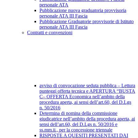
personale ATA
Pubblicazione nuova graduatoria provvisoria
personale ATA III Fascia
Pubblicazione Graduatorie provvisorie di Istituto
personale ATA III Fascia
Contratti e convenzioni
avviso di convocazione seduta pubblica – Lettura
punteggi offerta tecnica e APERTURA “BUSTA
C– OFFERTA Economica nell’ambito della
procedura aperta, ai sensi dell’art.60, del D.Lgs
n. 50/2016
Determina di nomina della commissione
giudicatrice nell’ambito della procedura aperta, ai
sensi dell’art.60, del D.Lgs n. 50/2016 e
ss.mm.ii., per la concessione triennale
RISPOSTE A QUESITI PRESENTATI DAI