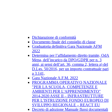
Dichiarazione di conformità
Documento finale del consiglio di classe
Graduatoria definitiva Gara Nazionale AFM
2022
Determina per l’affidamento diretto tramite, OdA
Mepa, dell’incarico da DPO/GDPR per n. 3
anni, ai sensi dell’art. 36, comma 2, lettera a) del
D.Lgs. 50/2016, per un importo contrattuale pari
a 3.141,
Gara Nazionale A.F.M. 2022
PROGRAMMA OPERATIVO NAZIONALE
"PER LA SCUOLA, COMPETENZE E
AMBIENTI PER L'APPRENDIMENTO"
2014-2020 ASSE II – INFRASTRUTTURE
PER L’ISTRUZIONE FONDO EUROPEO DI
SVILUPPO REGIONALE – REACT EU
Decreto di adozione Manuale flussi documentali