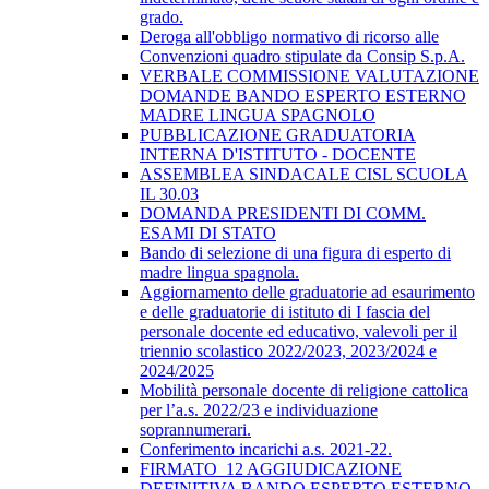
grado.
Deroga all'obbligo normativo di ricorso alle
Convenzioni quadro stipulate da Consip S.p.A.
VERBALE COMMISSIONE VALUTAZIONE
DOMANDE BANDO ESPERTO ESTERNO
MADRE LINGUA SPAGNOLO
PUBBLICAZIONE GRADUATORIA
INTERNA D'ISTITUTO - DOCENTE
ASSEMBLEA SINDACALE CISL SCUOLA
IL 30.03
DOMANDA PRESIDENTI DI COMM.
ESAMI DI STATO
Bando di selezione di una figura di esperto di
madre lingua spagnola.
Aggiornamento delle graduatorie ad esaurimento
e delle graduatorie di istituto di I fascia del
personale docente ed educativo, valevoli per il
triennio scolastico 2022/2023, 2023/2024 e
2024/2025
Mobilità personale docente di religione cattolica
per l’a.s. 2022/23 e individuazione
soprannumerari.
Conferimento incarichi a.s. 2021-22.
FIRMATO_12 AGGIUDICAZIONE
DEFINITIVA BANDO ESPERTO ESTERNO