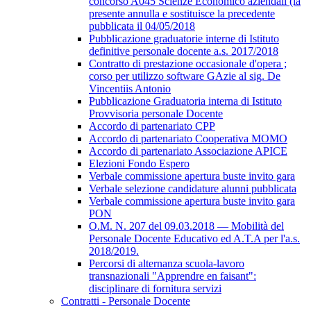
concorso A045 Scienze Economico aziendali (la
presente annulla e sostituisce la precedente
pubblicata il 04/05/2018
Pubblicazione graduatorie interne di Istituto
definitive personale docente a.s. 2017/2018
Contratto di prestazione occasionale d'opera ;
corso per utilizzo software GAzie al sig. De
Vincentiis Antonio
Pubblicazione Graduatoria interna di Istituto
Provvisoria personale Docente
Accordo di partenariato CPP
Accordo di partenariato Cooperativa MOMO
Accordo di partenariato Associazione APICE
Elezioni Fondo Espero
Verbale commissione apertura buste invito gara
Verbale selezione candidature alunni pubblicata
Verbale commissione apertura buste invito gara
PON
O.M. N. 207 del 09.03.2018 — Mobilità del
Personale Docente Educativo ed A.T.A per l'a.s.
2018/2019.
Percorsi di alternanza scuola-lavoro
transnazionali "Apprendre en faisant":
disciplinare di fornitura servizi
Contratti - Personale Docente