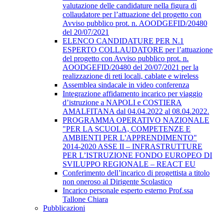
valutazione delle candidature nella figura di
collaudatore per l’attuazione del progetto con
Avviso pubblico prot. n. AOODGEFID/20480
del 20/07/2021
ELENCO CANDIDATURE PER N.1
ESPERTO COLLAUDATORE per l’attuazione
del progetto con Avviso pubblico prot. n.
AOODGEFID/20480 del 20/07/2021 per la
realizzazione di reti locali, cablate e wireless
Assemblea sindacale in video conferenza
Integrazione affidamento incarico per viaggio
d’istruzione a NAPOLI e COSTIERA
AMALFITANA dal 04.04.2022 al 08.04.2022.
PROGRAMMA OPERATIVO NAZIONALE
"PER LA SCUOLA, COMPETENZE E
AMBIENTI PER L'APPRENDIMENTO"
2014-2020 ASSE II – INFRASTRUTTURE
PER L’ISTRUZIONE FONDO EUROPEO DI
SVILUPPO REGIONALE – REACT EU
Conferimento dell’incarico di progettista a titolo
non oneroso al Dirigente Scolastico
Incarico personale esperto esterno Prof.ssa
Tallone Chiara
Pubblicazioni