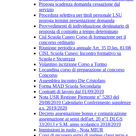
Proroga scadenza domanda cessazione dal
servizio
Procedura selettiva per titoli personale LSU
proroga termini presentazione domanda
Provvedimenti di individuazione destinatario di
proposta di contratto a tempo determinato
Cisl Scuola Cuneo Corso di formazione per il
concorso ordinario
Riunione periodica annuale Art. 35 D.lgs. 81/08
CISL Scuola Cuneo: Incontro formativo su
Scuola e Sicurezza
Volantino iscrizione Corso a Torino
Locandina corso di preparazione al concorso
Concorso
Assemblea incontro Die Cristofaro
Forma MAD Scuola Secondaria
Contratti di lavoro dal 01/09/2019
Nota USR Regione Piemonte n° 5283 del
29/08/2019 Calendario Conferimento supplenze
a.s. 2019/2020
Decreto assegnazione bonus e comunicazione
assegnazione ai sensi dell'art. 20 n°1 DLGS
33/2013 e S.M. anno scolastico 2018/2019
Immissioni in ruolo - Nota MIUR
Corsi di recupero estivi di inglese classi terze e