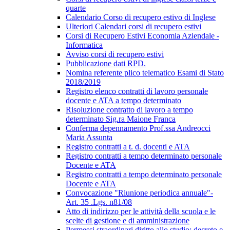
quarte
Calendario Corso di recupero estivo di Inglese
Ulteriori Calendari corsi di recupero estivi
Corsi di Recupero Estivi Economia Aziendale -
Informatica
Avviso corsi di recupero estivi
Pubblicazione dati RPD.
Nomina referente plico telematico Esami di Stato
2018/2019
Registro elenco contratti di lavoro personale
docente e ATA a tempo determinato
Risoluzione contratto di lavoro a tempo
determinato Sig.ra Maione Franca
Conferma depennamento Prof.ssa Andreocci
Maria Assunta
Registro contratti a t. d. docenti e ATA
Registro contratti a tempo determinato personale
Docente e ATA
Registro contratti a tempo determinato personale
Docente e ATA
Convocazione "Riunione periodica annuale"-
Art. 35 .Lgs. n81/08
Atto di indirizzo per le attività della scuola e le
scelte di gestione e di amministrazione
Permessi straordinari diritto allo studio; decreto e