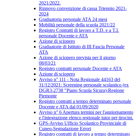
2021/2022.
Rinnovo convenzione di cassa Triennio 2021-
2024
Graduatoria personale ATA 24 mesi
Mobilità personale della scuola 2021/22
Registro Contratti di lavoro a T.D. e a T.I.
personale Docente e ATA
Azione di sciopero
Graduatorie di Istituto di III Fascia Personale
ATA
Azione di sciopero prevista per il giorno
08/03/21
Registro contratti personale Docente e ATA
Azione di sciopero
Avviso n° 111 - Nota Regionale 44163 del
31/12/2021: Screening personale scolastico (ex
DGR3-2738 "Piano Scuola Sicura)-Regione
Piemonte
Registro contratti a tempo determinato personale
Docente e ATA dal 01/09/2020
Avviso n° 6 Apertura termini per l'aggiornamento
e l'integrazione elenco regionale tutor per tirocini.
GPS-Avviso Ufficio Scolastico Provinciale di
Cuneo-Segnalazione Errori
Registro contratti di lavoro a tempo determinato