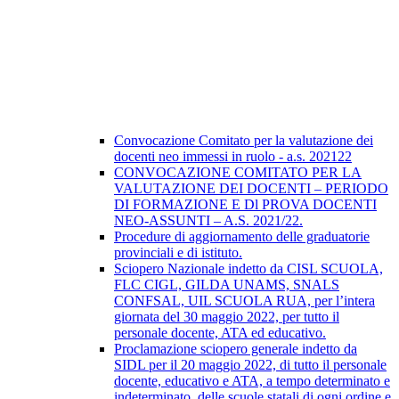
Convocazione Comitato per la valutazione dei
docenti neo immessi in ruolo - a.s. 202122
CONVOCAZIONE COMITATO PER LA
VALUTAZIONE DEI DOCENTI – PERIODO
DI FORMAZIONE E Dl PROVA DOCENTI
NEO-ASSUNTI – A.S. 2021/22.
Procedure di aggiornamento delle graduatorie
provinciali e di istituto.
Sciopero Nazionale indetto da CISL SCUOLA,
FLC CIGL, GILDA UNAMS, SNALS
CONFSAL, UIL SCUOLA RUA, per l’intera
giornata del 30 maggio 2022, per tutto il
personale docente, ATA ed educativo.
Proclamazione sciopero generale indetto da
SIDL per il 20 maggio 2022, di tutto il personale
docente, educativo e ATA, a tempo determinato e
indeterminato, delle scuole statali di ogni ordine e