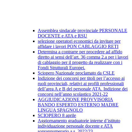
Assemblea sindacale provinciale PERSONALE
DOCENTE e ATA e RSU
selezione operatori economici da invitare per
affidare i lavori PON CABLAGGIO RETI
Determina a contrarre per procedere ad affido
diretto ai sensi dell’art. 36 comma 2.a per i lavori
di cablaggio per il progetto da realizzare con i
Fondi Strutturali Europei.
Sciopero Nazionale proclamato da CSLE
Indizione dei concorsi per titoli per l’accesso ai
ruoli provinciali, relativi ai profili professionali
dell’area A e B del personale ATA. Indizione dei
concorsi nell’anno scolastico 2021-22
AGGIUDICAZIONE PROVVISORIA
BANDO ESPERTO ESTERNO MADRE
LINGUA SPAGNOLO
SCIOPERO 8 aprile
Aggiornamento graduatorie interne d’istituto
individuazione personale docente e ATA
soprannumerario a.s. 2022/23