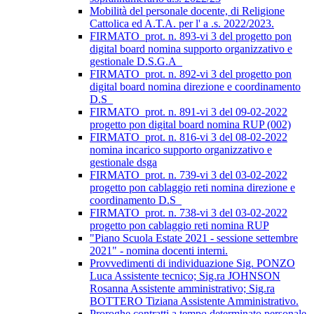
Mobilità del personale docente, di Religione
Cattolica ed A.T.A. per l' a .s. 2022/2023.
FIRMATO_prot. n. 893-vi 3 del progetto pon
digital board nomina supporto organizzativo e
gestionale D.S.G.A_
FIRMATO_prot. n. 892-vi 3 del progetto pon
digital board nomina direzione e coordinamento
D.S_
FIRMATO_prot. n. 891-vi 3 del 09-02-2022
progetto pon digital board nomina RUP (002)
FIRMATO_prot. n. 816-vi 3 del 08-02-2022
nomina incarico supporto organizzativo e
gestionale dsga
FIRMATO_prot. n. 739-vi 3 del 03-02-2022
progetto pon cablaggio reti nomina direzione e
coordinamento D.S_
FIRMATO_prot. n. 738-vi 3 del 03-02-2022
progetto pon cablaggio reti nomina RUP
"Piano Scuola Estate 2021 - sessione settembre
2021" - nomina docenti interni.
Provvedimenti di individuazione Sig. PONZO
Luca Assistente tecnico; Sig.ra JOHNSON
Rosanna Assistente amministrativo; Sig.ra
BOTTERO Tiziana Assistente Amministrativo.
Proroghe contratti a tempo determinato personale