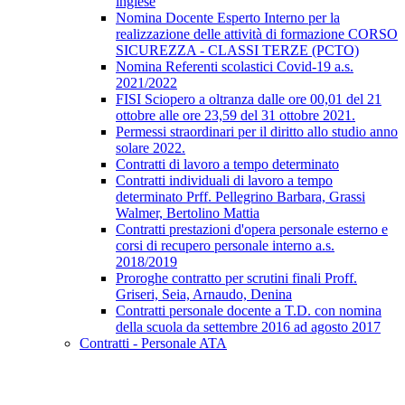
inglese
Nomina Docente Esperto Interno per la
realizzazione delle attività di formazione CORSO
SICUREZZA - CLASSI TERZE (PCTO)
Nomina Referenti scolastici Covid-19 a.s.
2021/2022
FISI Sciopero a oltranza dalle ore 00,01 del 21
ottobre alle ore 23,59 del 31 ottobre 2021.
Permessi straordinari per il diritto allo studio anno
solare 2022.
Contratti di lavoro a tempo determinato
Contratti individuali di lavoro a tempo
determinato Prff. Pellegrino Barbara, Grassi
Walmer, Bertolino Mattia
Contratti prestazioni d'opera personale esterno e
corsi di recupero personale interno a.s.
2018/2019
Proroghe contratto per scrutini finali Proff.
Griseri, Seia, Arnaudo, Denina
Contratti personale docente a T.D. con nomina
della scuola da settembre 2016 ad agosto 2017
Contratti - Personale ATA