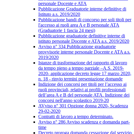
personale Docente e ATA
Pubblicazione Graduatorie interne definitive di
Istituto a.s. 2019/2020
Pubblicazione bandi di concorso per soli titoli per
l'accesso ai ruoli area A e B personale ATA
(Graduatorie 1 fascia 24 mesi)
Pubblicazione graduatorie definitive interne di
istituto personale Docente e ATA a.s. 2019/2020
Avviso n° 334 Pubblicazione graduatorie
provvisorie interne personale Docente e ATA a.s.
2019/2020
Istanze di trasformazione del rapporto di lavoro
da tempo pieno a tempo parziale –A.S. 2019-
2020- applicazione decreto legge 17 marzo 2020,
n. 18 - rinvio termini presentazione domande
Indizione dei concorsi per titoli per l’accesso ai
ruoli provinciali, relativi ai profili professionali
dell’area A e B del personale ATA. Indizione dei
concorsi nell'anno scolastico 2019-20
AVviso n° 301 Opzione donna 2020- Scadenza
29-02-2020
Contratti di lavoro a tempo determinato.
Avviso n° 286 Avviso scadenza e domanda part-
time
Decreto proroga domanda cessazione dal servizio