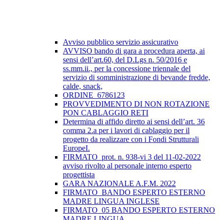
Avviso pubblico servizio assicurativo
AVVISO bando di gara a procedura aperta, ai
sensi dell’art.60, del D.Lgs n. 50/2016 e
ss.mm.ii., per la concessione triennale del
servizio di somministrazione di bevande fredde,
calde, snack,
ORDINE_6786123
PROVVEDIMENTO DI NON ROTAZIONE
PON CABLAGGIO RETI
Determina di affido diretto ai sensi dell’art. 36
comma 2.a per i lavori di cablaggio per il
progetto da realizzare con i Fondi Strutturali
EuropeI.
FIRMATO_prot. n. 938-vi 3 del 11-02-2022
avviso rivolto al personale interno esperto
progettista
GARA NAZIONALE A.F.M. 2022
FIRMATO_BANDO ESPERTO ESTERNO
MADRE LINGUA INGLESE
FIRMATO_05 BANDO ESPERTO ESTERNO
MADRE LINGUA