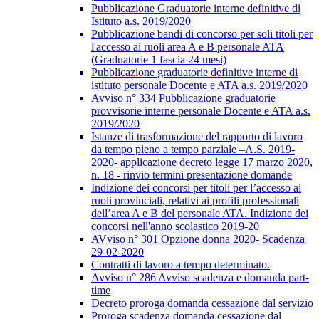
Pubblicazione Graduatorie interne definitive di
Istituto a.s. 2019/2020
Pubblicazione bandi di concorso per soli titoli per
l'accesso ai ruoli area A e B personale ATA
(Graduatorie 1 fascia 24 mesi)
Pubblicazione graduatorie definitive interne di
istituto personale Docente e ATA a.s. 2019/2020
Avviso n° 334 Pubblicazione graduatorie
provvisorie interne personale Docente e ATA a.s.
2019/2020
Istanze di trasformazione del rapporto di lavoro
da tempo pieno a tempo parziale –A.S. 2019-
2020- applicazione decreto legge 17 marzo 2020,
n. 18 - rinvio termini presentazione domande
Indizione dei concorsi per titoli per l’accesso ai
ruoli provinciali, relativi ai profili professionali
dell’area A e B del personale ATA. Indizione dei
concorsi nell'anno scolastico 2019-20
AVviso n° 301 Opzione donna 2020- Scadenza
29-02-2020
Contratti di lavoro a tempo determinato.
Avviso n° 286 Avviso scadenza e domanda part-
time
Decreto proroga domanda cessazione dal servizio
Proroga scadenza domanda cessazione dal