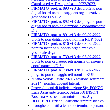
Cattolica ed A.T.A. per l' a .s. 2022/2023.
FIRMATO_prot. n. 893-vi 3 del progetto pon
digital board nomina supporto organizzativo e
gestionale D.S.G.A_
FIRMATO_prot. n. 892-vi 3 del progetto pon
digital board nomina direzione e coordinamento
D.S_
FIRMATO_prot. n. 891-vi 3 del 09-02-2022
progetto pon digital board nomina RUP (002)
FIRMATO_prot. n. 816-vi 3 del 08-02-2022
nomina incarico supporto organizzativo e
gestionale dsga
FIRMATO_prot. n. 739-vi 3 del 03-02-2022
progetto pon cablaggio reti nomina direzione e
coordinamento D.S_
FIRMATO_prot. n. 738-vi 3 del 03-02-2022
progetto pon cablaggio reti nomina RUP
"Piano Scuola Estate 2021 - sessione settembre
2021" - nomina docenti interni.
Provvedimenti di individuazione Sig. PONZO
Luca Assistente tecnico; Sig.ra JOHNSON
Rosanna Assistente amministrativo; Sig.ra
BOTTERO Tiziana Assistente Amministrativo.
Proroghe contratti a tempo determinato personale
ATA