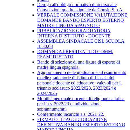
Deroga all'obbligo normativo di ricorso alle
Convenzioni quadro stipulate da Consip S.p.A.
VERBALE COMMISSIONE VALUTAZIONE
DOMANDE BANDO ESPERTO ESTERNO
MADRE LINGUA SPAGNOLO
PUBBLICAZIONE GRADUATORIA
INTERNA D'ISTITUTO - DOCENTE
ASSEMBLEA SINDACALE CISL SCUOLA
IL 30.03
DOMANDA PRESIDENTI DI COMM.
ESAMI DI STATO
Bando di selezione di una figura di esperto di
madre lingua spagnola.
Aggiornamento delle graduatorie ad esaurimento
e delle graduatorie di istituto di I fascia del
personale docente ed educativo, valevoli per il
triennio scolastico 2022/2023, 2023/2024 e
2024/2025
Mobilità personale docente di religione cattolica
per l’a.s. 2022/23 e individuazione
soprannumerari.
Conferimento incarichi a.s. 2021-22.
FIRMATO_12 AGGIUDICAZIONE
DEFINITIVA BANDO ESPERTO ESTERNO
MADRE LINGUA