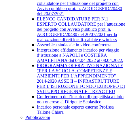
collaudatore per l’attuazione del progetto con
Avviso pubblico prot. n. AOODGEFID/20480
del 20/07/2021
ELENCO CANDIDATURE PER N.1
ESPERTO COLLAUDATORE per l’attuazione
del progetto con Avviso pubblico prot. n.
AOODGEFID/20480 del 20/07/2021 per la
realizzazione di reti locali, cablate e wireless
Assemblea sindacale in video conferenza
Integrazione affidamento incarico per viaggio
d’istruzione a NAPOLI e COSTIERA
AMALFITANA dal 04.04.2022 al 08.04.2022.
PROGRAMMA OPERATIVO NAZIONALE
"PER LA SCUOLA, COMPETENZE E
AMBIENTI PER L'APPRENDIMENTO"
2014-2020 ASSE II – INFRASTRUTTURE
PER L’ISTRUZIONE FONDO EUROPEO DI
SVILUPPO REGIONALE – REACT EU
Conferimento dell’incarico di progettista a titolo
non oneroso al Dirigente Scolastico
Incarico personale esperto esterno Prof.ssa
Tallone Chiara
Pubblicazioni