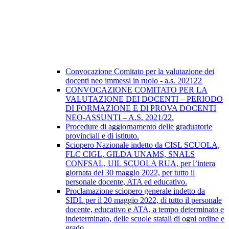
Convocazione Comitato per la valutazione dei
docenti neo immessi in ruolo - a.s. 202122
CONVOCAZIONE COMITATO PER LA
VALUTAZIONE DEI DOCENTI – PERIODO
DI FORMAZIONE E Dl PROVA DOCENTI
NEO-ASSUNTI – A.S. 2021/22.
Procedure di aggiornamento delle graduatorie
provinciali e di istituto.
Sciopero Nazionale indetto da CISL SCUOLA,
FLC CIGL, GILDA UNAMS, SNALS
CONFSAL, UIL SCUOLA RUA, per l’intera
giornata del 30 maggio 2022, per tutto il
personale docente, ATA ed educativo.
Proclamazione sciopero generale indetto da
SIDL per il 20 maggio 2022, di tutto il personale
docente, educativo e ATA, a tempo determinato e
indeterminato, delle scuole statali di ogni ordine e
grado.