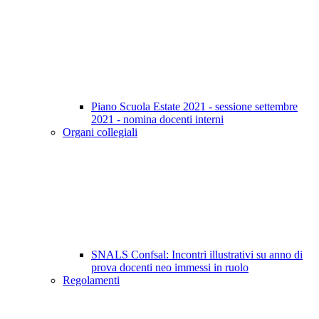
Piano Scuola Estate 2021 - sessione settembre
2021 - nomina docenti interni
Organi collegiali
SNALS Confsal: Incontri illustrativi su anno di
prova docenti neo immessi in ruolo
Regolamenti