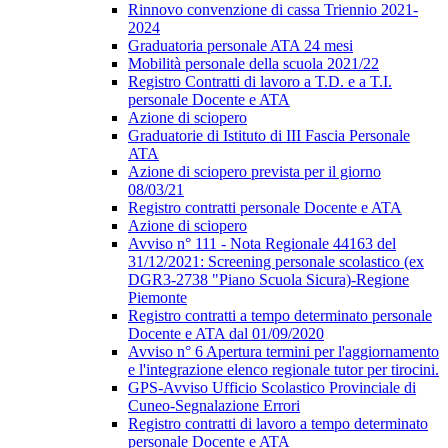
Rinnovo convenzione di cassa Triennio 2021-
2024
Graduatoria personale ATA 24 mesi
Mobilità personale della scuola 2021/22
Registro Contratti di lavoro a T.D. e a T.I.
personale Docente e ATA
Azione di sciopero
Graduatorie di Istituto di III Fascia Personale
ATA
Azione di sciopero prevista per il giorno
08/03/21
Registro contratti personale Docente e ATA
Azione di sciopero
Avviso n° 111 - Nota Regionale 44163 del
31/12/2021: Screening personale scolastico (ex
DGR3-2738 "Piano Scuola Sicura)-Regione
Piemonte
Registro contratti a tempo determinato personale
Docente e ATA dal 01/09/2020
Avviso n° 6 Apertura termini per l'aggiornamento
e l'integrazione elenco regionale tutor per tirocini.
GPS-Avviso Ufficio Scolastico Provinciale di
Cuneo-Segnalazione Errori
Registro contratti di lavoro a tempo determinato
personale Docente e ATA