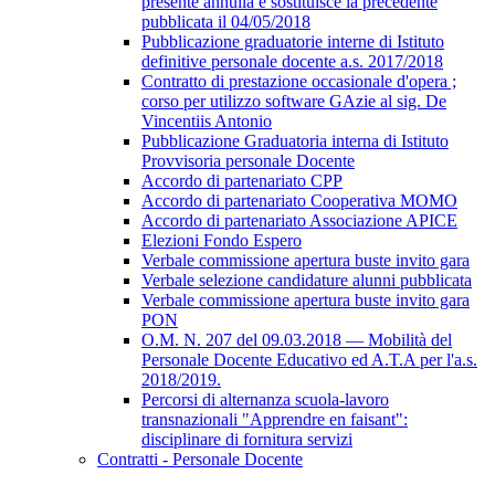
presente annulla e sostituisce la precedente
pubblicata il 04/05/2018
Pubblicazione graduatorie interne di Istituto
definitive personale docente a.s. 2017/2018
Contratto di prestazione occasionale d'opera ;
corso per utilizzo software GAzie al sig. De
Vincentiis Antonio
Pubblicazione Graduatoria interna di Istituto
Provvisoria personale Docente
Accordo di partenariato CPP
Accordo di partenariato Cooperativa MOMO
Accordo di partenariato Associazione APICE
Elezioni Fondo Espero
Verbale commissione apertura buste invito gara
Verbale selezione candidature alunni pubblicata
Verbale commissione apertura buste invito gara
PON
O.M. N. 207 del 09.03.2018 — Mobilità del
Personale Docente Educativo ed A.T.A per l'a.s.
2018/2019.
Percorsi di alternanza scuola-lavoro
transnazionali "Apprendre en faisant":
disciplinare di fornitura servizi
Contratti - Personale Docente