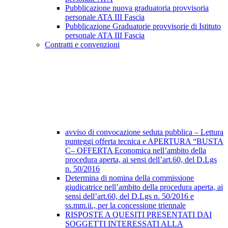
Pubblicazione nuova graduatoria provvisoria
personale ATA III Fascia
Pubblicazione Graduatorie provvisorie di Istituto
personale ATA III Fascia
Contratti e convenzioni
avviso di convocazione seduta pubblica – Lettura
punteggi offerta tecnica e APERTURA “BUSTA
C– OFFERTA Economica nell’ambito della
procedura aperta, ai sensi dell’art.60, del D.Lgs
n. 50/2016
Determina di nomina della commissione
giudicatrice nell’ambito della procedura aperta, ai
sensi dell’art.60, del D.Lgs n. 50/2016 e
ss.mm.ii., per la concessione triennale
RISPOSTE A QUESITI PRESENTATI DAI
SOGGETTI INTERESSATI ALLA