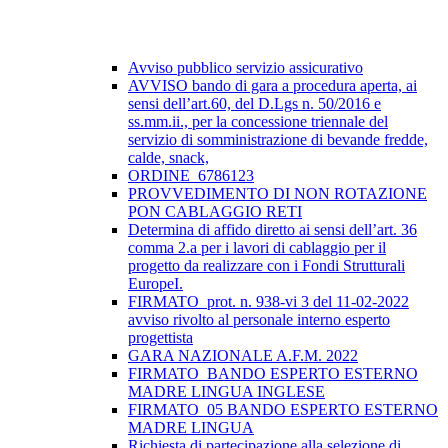
Avviso pubblico servizio assicurativo
AVVISO bando di gara a procedura aperta, ai
sensi dell’art.60, del D.Lgs n. 50/2016 e
ss.mm.ii., per la concessione triennale del
servizio di somministrazione di bevande fredde,
calde, snack,
ORDINE_6786123
PROVVEDIMENTO DI NON ROTAZIONE
PON CABLAGGIO RETI
Determina di affido diretto ai sensi dell’art. 36
comma 2.a per i lavori di cablaggio per il
progetto da realizzare con i Fondi Strutturali
EuropeI.
FIRMATO_prot. n. 938-vi 3 del 11-02-2022
avviso rivolto al personale interno esperto
progettista
GARA NAZIONALE A.F.M. 2022
FIRMATO_BANDO ESPERTO ESTERNO
MADRE LINGUA INGLESE
FIRMATO_05 BANDO ESPERTO ESTERNO
MADRE LINGUA
Richiesta di partecipazione alla selezione di