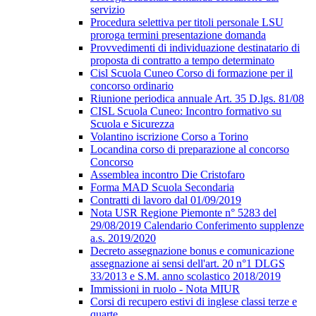
servizio
Procedura selettiva per titoli personale LSU
proroga termini presentazione domanda
Provvedimenti di individuazione destinatario di
proposta di contratto a tempo determinato
Cisl Scuola Cuneo Corso di formazione per il
concorso ordinario
Riunione periodica annuale Art. 35 D.lgs. 81/08
CISL Scuola Cuneo: Incontro formativo su
Scuola e Sicurezza
Volantino iscrizione Corso a Torino
Locandina corso di preparazione al concorso
Concorso
Assemblea incontro Die Cristofaro
Forma MAD Scuola Secondaria
Contratti di lavoro dal 01/09/2019
Nota USR Regione Piemonte n° 5283 del
29/08/2019 Calendario Conferimento supplenze
a.s. 2019/2020
Decreto assegnazione bonus e comunicazione
assegnazione ai sensi dell'art. 20 n°1 DLGS
33/2013 e S.M. anno scolastico 2018/2019
Immissioni in ruolo - Nota MIUR
Corsi di recupero estivi di inglese classi terze e
quarte