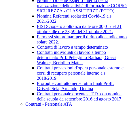
Nomina Docente Esperto Interno per la
realizzazione delle attività di formazione CORSO
SICUREZZA - CLASSI TERZE (PCTO)
Nomina Referenti scolastici Covid-19 a.s.
2021/2022
FISI Sciopero a oltranza dalle ore 00,01 del 21
ottobre alle ore 23,59 del 31 ottobre 2021.
Permessi straordinari per il diritto allo studio anno
solare 2022.
Contratti di lavoro a tempo determinato
Contratti individuali di lavoro a tempo
determinato Prff. Pellegrino Barbara, Grassi
Walmer, Bertolino Mattia
Contratti prestazioni d'opera personale esterno e
corsi di recupero personale interno a.s.
2018/2019
Proroghe contratto per scrutini finali Proff.
Griseri, Seia, Arnaudo, Denina
Contratti personale docente a T.D. con nomina
della scuola da settembre 2016 ad agosto 2017
Contratti - Personale ATA