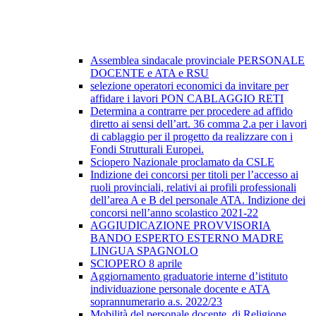
Assemblea sindacale provinciale PERSONALE
DOCENTE e ATA e RSU
selezione operatori economici da invitare per
affidare i lavori PON CABLAGGIO RETI
Determina a contrarre per procedere ad affido
diretto ai sensi dell’art. 36 comma 2.a per i lavori
di cablaggio per il progetto da realizzare con i
Fondi Strutturali Europei.
Sciopero Nazionale proclamato da CSLE
Indizione dei concorsi per titoli per l’accesso ai
ruoli provinciali, relativi ai profili professionali
dell’area A e B del personale ATA. Indizione dei
concorsi nell’anno scolastico 2021-22
AGGIUDICAZIONE PROVVISORIA
BANDO ESPERTO ESTERNO MADRE
LINGUA SPAGNOLO
SCIOPERO 8 aprile
Aggiornamento graduatorie interne d’istituto
individuazione personale docente e ATA
soprannumerario a.s. 2022/23
Mobilità del personale docente, di Religione