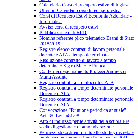
Calendario Corso di recupero estivo di Inglese
Ulteriori Calendari corsi di recupero estivi
Corsi di Recupero Estivi Economia Aziendale -
Informatica
Avviso corsi di recupero estivi
Pubblicazione dati RPD.
Nomina referente plico telematico Esami di Stato
2018/2019
Registro elenco contratti di lavoro personale
docente e ATA a tempo determinato
Risoluzione contratto di lavoro a tempo
determinato Sig.ra Maione Franca
Conferma depennamento Prof.ssa Andreocci
Maria Assunta
Registro contratti a t. d. docenti e ATA
Registro contratti a tempo determinato personale
Docente e ATA
Registro contratti a tempo determinato personale
Docente e ATA
Convocazione "Riunione periodica annuale"-
Art. 35 .Lgs. n81/08
Atto di indirizzo per le attività della scuola e le
scelte di gestione e di amministrazione
Permessi straordinari diritto allo studio; decreto e
pubblicazione ammessi per l'anno solare 2019.