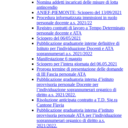
Nomina addetti incaricati delle misure di lotta
antincendio
ANIEF-PIEMONTE: Sciopero del 13/09/2021
Procedura informatizzata immissioni in ruolo
personale docente a.s. 2021/22
Registro contratti di lavoro a Tempo Determinato
personale docente e ATA
Sciopero del 06/05/2021
Pubblicazione graduatorie interne definitive di
Istituto per l'individuazione Docenti e ATA
soprannumerari a.s. 2021/2022
Manifestazione 6 maggio
Sciopero per l’intera giornata del 06.05.2021
Proroga termine di presentazione delle domande
di III Fascia personale ATA
Pubblicazione graduatoria interna d’istituto
provvisoria personale Docente per
l’individuazione soprannumerari organico di
diritto a.s. 2021/2022.
Risoluzione anticipata contratto a T.D. Sig.ra
Cantone Flavia
Pubblicazione graduatoria interna d’istituto
provvisoria personale ATA per l’individuazione
soprannumerari organico di diritto a.s.
2021/2022.