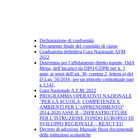
Dichiarazione di conformità
Documento finale del consiglio di classe
Graduatoria definitiva Gara Nazionale AFM
2022
Determina per l’affidamento diretto tramite, OdA
Mepa, dell’incarico da DPO/GDPR per n. 3
anni, ai sensi dell’art. 36, comma 2, lettera a) del
D.Lgs. 50/2016, per un importo contrattuale pari
a 3.141,
Gara Nazionale A.F.M. 2022
PROGRAMMA OPERATIVO NAZIONALE
"PER LA SCUOLA, COMPETENZE E
AMBIENTI PER L'APPRENDIMENTO"
2014-2020 ASSE II – INFRASTRUTTURE
PER L’ISTRUZIONE FONDO EUROPEO DI
SVILUPPO REGIONALE – REACT EU
Decreto di adozione Manuale flussi documentali
delle istituzioni scolastiche