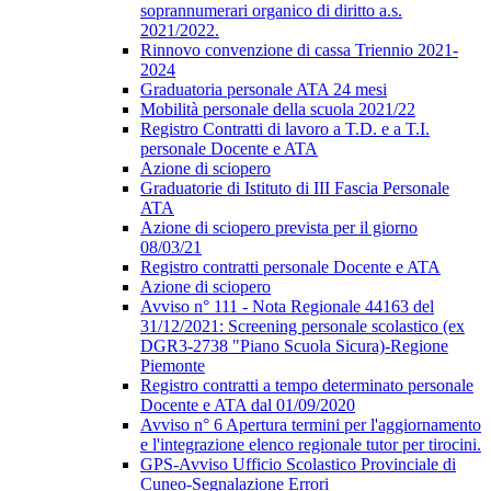
soprannumerari organico di diritto a.s.
2021/2022.
Rinnovo convenzione di cassa Triennio 2021-
2024
Graduatoria personale ATA 24 mesi
Mobilità personale della scuola 2021/22
Registro Contratti di lavoro a T.D. e a T.I.
personale Docente e ATA
Azione di sciopero
Graduatorie di Istituto di III Fascia Personale
ATA
Azione di sciopero prevista per il giorno
08/03/21
Registro contratti personale Docente e ATA
Azione di sciopero
Avviso n° 111 - Nota Regionale 44163 del
31/12/2021: Screening personale scolastico (ex
DGR3-2738 "Piano Scuola Sicura)-Regione
Piemonte
Registro contratti a tempo determinato personale
Docente e ATA dal 01/09/2020
Avviso n° 6 Apertura termini per l'aggiornamento
e l'integrazione elenco regionale tutor per tirocini.
GPS-Avviso Ufficio Scolastico Provinciale di
Cuneo-Segnalazione Errori