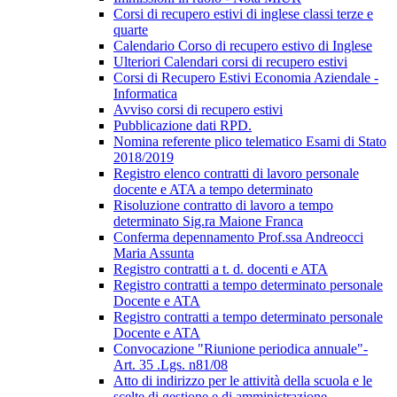
Corsi di recupero estivi di inglese classi terze e
quarte
Calendario Corso di recupero estivo di Inglese
Ulteriori Calendari corsi di recupero estivi
Corsi di Recupero Estivi Economia Aziendale -
Informatica
Avviso corsi di recupero estivi
Pubblicazione dati RPD.
Nomina referente plico telematico Esami di Stato
2018/2019
Registro elenco contratti di lavoro personale
docente e ATA a tempo determinato
Risoluzione contratto di lavoro a tempo
determinato Sig.ra Maione Franca
Conferma depennamento Prof.ssa Andreocci
Maria Assunta
Registro contratti a t. d. docenti e ATA
Registro contratti a tempo determinato personale
Docente e ATA
Registro contratti a tempo determinato personale
Docente e ATA
Convocazione "Riunione periodica annuale"-
Art. 35 .Lgs. n81/08
Atto di indirizzo per le attività della scuola e le
scelte di gestione e di amministrazione