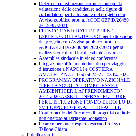
Determina di istituzione commissione per la
valutazione delle candidature nella figura di
collaudatore per l’attuazione del progetto con
Avviso pubblico prot. n. AOODGEFID/20480
del 20/07/2021
ELENCO CANDIDATURE PER N.1
ESPERTO COLLAUDATORE per l’attuazione
del progetto con Avviso pubblico prot. n.
AOODGEFID/20480 del 20/07/2021 per la
realizzazione di reti locali, cablate e wireless
Assemblea sindacale in video conferenza
Integrazione affidamento incarico per viaggio
d’istruzione a NAPOLI e COSTIERA
AMALFITANA dal 04.04.2022 al 08.04.2022.
PROGRAMMA OPERATIVO NAZIONALE
"PER LA SCUOLA, COMPETENZE E
AMBIENTI PER L'APPRENDIMENTO"
2014-2020 ASSE II – INFRASTRUTTURE
PER L’ISTRUZIONE FONDO EUROPEO DI
SVILUPPO REGIONALE – REACT EU
Conferimento dell’incarico di progettista a titolo
non oneroso al Dirigente Scolastico
Incarico personale esperto esterno Prof.ssa
Tallone Chiara
Pubblicazioni