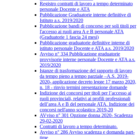
Registro contratti di lavoro a tempo determinato
personale Docente e ATA
Pubblicazione Graduatorie interne definitive di
Istituto a.s. 2019/2020
Pubblicazione bandi di concorso per soli titoli per
l'accesso ai ruoli area A e B personale ATA
(Graduatorie 1 fascia 24 mesi)
Pubblicazione graduatorie definitive interne di
istituto personale Docente e ATA a.s. 2019/2020
Avviso n° 334 Pubblicazione graduatorie
provvisorie interne personale Docente e ATA a.s.
2019/2020
Istanze di trasformazione del rapporto di lavoro
da tempo pieno a tempo parziale –A.S. 2019-
2020- applicazione decreto legge 17 marzo 2020,
n. 18 - rinvio termini presentazione domande
Indizione dei concorsi per titoli per l’accesso ai
ruoli provinciali, relativi ai profili professionali
dell’area A e B del personale ATA. Indizione dei
concorsi nell'anno scolastico 2019-20
AVviso n° 301 Opzione donna 2020- Scadenza
29-02-2020
Contratti di lavoro a tempo determinato.
Avviso n° 286 Avviso scadenza e domanda part-
time