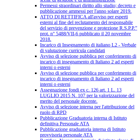
Permessi straordinari diritto allo studio; decreto e
pubblicazione ammessi per l'anno solare 2019.
ATTO DI RETTIFICA all'avviso per esperti
esterni al fine del reclutamento del responsabile
del servizio di prevenzione e protezione R.S.P.P.”
prot. n° 5488/VII-6 pubblicato il 20 novembre
2018.
Incarico di Insegnamento di italiano L2 - Verbale
di valutazione curricula candidati
Avviso di selezione pubblica per conferimento di
incarico di insegnamento di Italiano 2 ad esperti
interni o esterni
Avviso di selezione pubblica per conferimento di
incarico di insegnamento di Italiano 2 ad esperti
interni o esterni
Assegnazione fondi ex c. 126 art. 1 L. 13
LUGLIO 2015 N. 107 per la valorizzazione del
merito del personale docente.
Avviso di selezione interna per l'attribuzione del
ruolo di RPD
Pubblicazione Graduatoria interna di Istituto
definitiva Personale ATA
Pubblicazione graduatoria interna di Istituto
provvisoria personale ATA