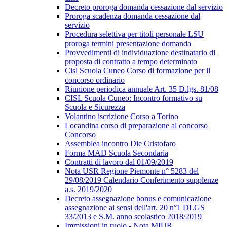
Decreto proroga domanda cessazione dal servizio
Proroga scadenza domanda cessazione dal
servizio
Procedura selettiva per titoli personale LSU
proroga termini presentazione domanda
Provvedimenti di individuazione destinatario di
proposta di contratto a tempo determinato
Cisl Scuola Cuneo Corso di formazione per il
concorso ordinario
Riunione periodica annuale Art. 35 D.lgs. 81/08
CISL Scuola Cuneo: Incontro formativo su
Scuola e Sicurezza
Volantino iscrizione Corso a Torino
Locandina corso di preparazione al concorso
Concorso
Assemblea incontro Die Cristofaro
Forma MAD Scuola Secondaria
Contratti di lavoro dal 01/09/2019
Nota USR Regione Piemonte n° 5283 del
29/08/2019 Calendario Conferimento supplenze
a.s. 2019/2020
Decreto assegnazione bonus e comunicazione
assegnazione ai sensi dell'art. 20 n°1 DLGS
33/2013 e S.M. anno scolastico 2018/2019
Immissioni in ruolo - Nota MIUR