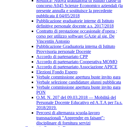
Rettifica- Nuova graduatoria di istituto classe di
concorso A045 Scienze Economico aziendali (la
presente annulla e sostituisce la precedente
pubblicata il 04/05/2018
Pubblicazione graduatorie interne di Istituto
definitive personale docente a.s. 2017/2018
Contratto di prestazione occasionale d'opera ;
corso per utilizzo software GAzie al sig. De
Vincentiis Antonio
Pubblicazione Graduatoria interna di Istituto
Provvisoria personale Docente
Accordo di partenariato CPP
Accordo di partenariato Cooperativa MOMO
Accordo di partenariato Associazione APICE
Elezioni Fondo Espero
Verbale commissione apertura buste invito gara
Verbale selezione candidature alunni pubblicata
Verbale commissione apertura buste invito gara
PON
O.M. N. 207 del 09.03.2018 — Mobilità del
Personale Docente Educativo ed A.T.A per l'a.s.
2018/2019.
Percorsi di alternanza scuola-lavoro
transnazionali "Apprendre en faisant":
disciplinare di fornitura servizi