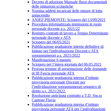
Decreto di adozione Manuale flussi documentali
delle istituzioni scolastiche
Nomina addetti incaricati delle misure di lotta
antincendio
ANIEF-PIEMONTE: Sciopero del 13/09/2021
Procedura informatizzata immissioni in ruolo
personale docente a.s. 2021/22
Registro contratti di lavoro a Tempo Determinato
personale docente e ATA
Sciopero del 06/05/2021
Pubblicazione graduatorie interne definitive di
Istituto per l'individuazione Docenti e ATA
soprannumerari a.s. 2021/2022
Manifestazione 6 maggio
Sciopero per l’intera giornata del 06.05.2021
Proroga termine di presentazione delle domande
di III Fascia personale ATA
Pubblicazione graduatoria interna d’istituto
provvisoria personale Docente per
l’individuazione soprannumerari organico di
diritto a.s. 2021/2022.
Risoluzione anticipata contratto a T.D. Sig.ra
Cantone Flavia
Pubblicazione graduatoria interna d’istituto
provvisoria personale ATA per l’individuazione