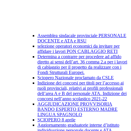
Assemblea sindacale provinciale PERSONALE
DOCENTE e ATA e RSU
selezione operatori economici da invitare per
affidare i lavori PON CABLAGGIO RETI
Determina a contrarre per procedere ad affido
diretto ai sensi dell’art. 36 comma 2.a per i lavori
di cablaggio per il progetto da realizzare con i
Fondi Strutturali Europei.
Sciopero Nazionale proclamato da CSLE
Indizione dei concorsi per titoli per l’accesso ai
ruoli provinciali, relativi ai profili professionali
dell’area A e B del personale ATA. Indizione dei
concorsi nell’anno scolastico 2021-22
AGGIUDICAZIONE PROVVISORIA
BANDO ESPERTO ESTERNO MADRE
LINGUA SPAGNOLO
SCIOPERO 8 aprile
Aggiornamento graduatorie interne d’istituto
individuazione personale docente e ATA