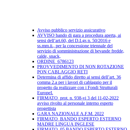
Avviso pubblico servizio assicurativo
AVVISO bando di gara a procedura aperta, ai
sensi dell’art.60, del D.Lgs n. 50/2016 e
ss.mm.ii., per la concessione triennale del
servizio di somministrazione di bevande fredde,
calde, snack,
ORDINE_6786123
PROVVEDIMENTO DI NON ROTAZIONE
PON CABLAGGIO RETI
Determina di affido diretto ai sensi dell’art. 36
comma 2.a per i lavori di cablaggio per il
progetto da realizzare con i Fondi Strutturali
EuropeI.
FIRMATO_prot. n. 938-vi 3 del 11-02-2022
avviso rivolto al personale interno esperto
progettista
GARA NAZIONALE A.F.M. 2022
FIRMATO_BANDO ESPERTO ESTERNO
MADRE LINGUA INGLESE
FIRMATO_05 BANDO ESPERTO ESTERNO