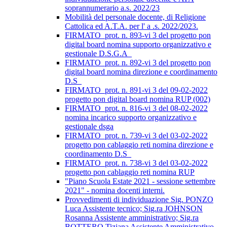
soprannumerario a.s. 2022/23
Mobilità del personale docente, di Religione
Cattolica ed A.T.A. per l' a .s. 2022/2023.
FIRMATO_prot. n. 893-vi 3 del progetto pon
digital board nomina supporto organizzativo e
gestionale D.S.G.A_
FIRMATO_prot. n. 892-vi 3 del progetto pon
digital board nomina direzione e coordinamento
D.S_
FIRMATO_prot. n. 891-vi 3 del 09-02-2022
progetto pon digital board nomina RUP (002)
FIRMATO_prot. n. 816-vi 3 del 08-02-2022
nomina incarico supporto organizzativo e
gestionale dsga
FIRMATO_prot. n. 739-vi 3 del 03-02-2022
progetto pon cablaggio reti nomina direzione e
coordinamento D.S_
FIRMATO_prot. n. 738-vi 3 del 03-02-2022
progetto pon cablaggio reti nomina RUP
"Piano Scuola Estate 2021 - sessione settembre
2021" - nomina docenti interni.
Provvedimenti di individuazione Sig. PONZO
Luca Assistente tecnico; Sig.ra JOHNSON
Rosanna Assistente amministrativo; Sig.ra
BOTTERO Tiziana Assistente Amministrativo.