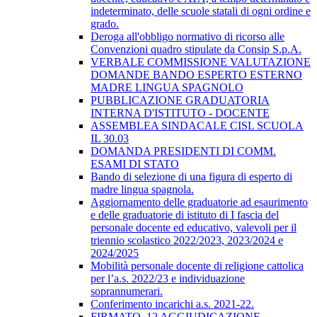
indeterminato, delle scuole statali di ogni ordine e
grado.
Deroga all'obbligo normativo di ricorso alle
Convenzioni quadro stipulate da Consip S.p.A.
VERBALE COMMISSIONE VALUTAZIONE
DOMANDE BANDO ESPERTO ESTERNO
MADRE LINGUA SPAGNOLO
PUBBLICAZIONE GRADUATORIA
INTERNA D'ISTITUTO - DOCENTE
ASSEMBLEA SINDACALE CISL SCUOLA
IL 30.03
DOMANDA PRESIDENTI DI COMM.
ESAMI DI STATO
Bando di selezione di una figura di esperto di
madre lingua spagnola.
Aggiornamento delle graduatorie ad esaurimento
e delle graduatorie di istituto di I fascia del
personale docente ed educativo, valevoli per il
triennio scolastico 2022/2023, 2023/2024 e
2024/2025
Mobilità personale docente di religione cattolica
per l’a.s. 2022/23 e individuazione
soprannumerari.
Conferimento incarichi a.s. 2021-22.
FIRMATO_12 AGGIUDICAZIONE