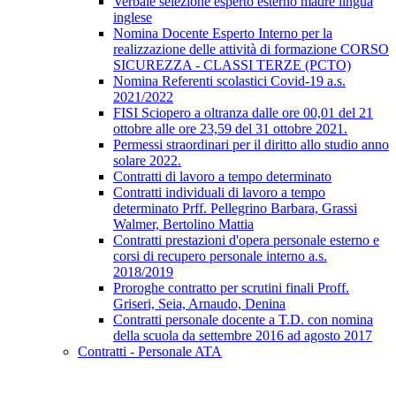
Verbale selezione esperto esterno madre lingua
inglese
Nomina Docente Esperto Interno per la
realizzazione delle attività di formazione CORSO
SICUREZZA - CLASSI TERZE (PCTO)
Nomina Referenti scolastici Covid-19 a.s.
2021/2022
FISI Sciopero a oltranza dalle ore 00,01 del 21
ottobre alle ore 23,59 del 31 ottobre 2021.
Permessi straordinari per il diritto allo studio anno
solare 2022.
Contratti di lavoro a tempo determinato
Contratti individuali di lavoro a tempo
determinato Prff. Pellegrino Barbara, Grassi
Walmer, Bertolino Mattia
Contratti prestazioni d'opera personale esterno e
corsi di recupero personale interno a.s.
2018/2019
Proroghe contratto per scrutini finali Proff.
Griseri, Seia, Arnaudo, Denina
Contratti personale docente a T.D. con nomina
della scuola da settembre 2016 ad agosto 2017
Contratti - Personale ATA