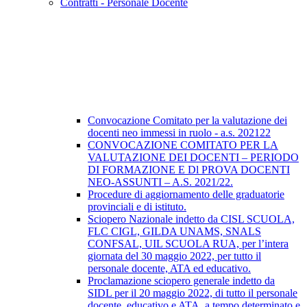
Contratti - Personale Docente
Convocazione Comitato per la valutazione dei
docenti neo immessi in ruolo - a.s. 202122
CONVOCAZIONE COMITATO PER LA
VALUTAZIONE DEI DOCENTI – PERIODO
DI FORMAZIONE E Dl PROVA DOCENTI
NEO-ASSUNTI – A.S. 2021/22.
Procedure di aggiornamento delle graduatorie
provinciali e di istituto.
Sciopero Nazionale indetto da CISL SCUOLA,
FLC CIGL, GILDA UNAMS, SNALS
CONFSAL, UIL SCUOLA RUA, per l’intera
giornata del 30 maggio 2022, per tutto il
personale docente, ATA ed educativo.
Proclamazione sciopero generale indetto da
SIDL per il 20 maggio 2022, di tutto il personale
docente, educativo e ATA, a tempo determinato e