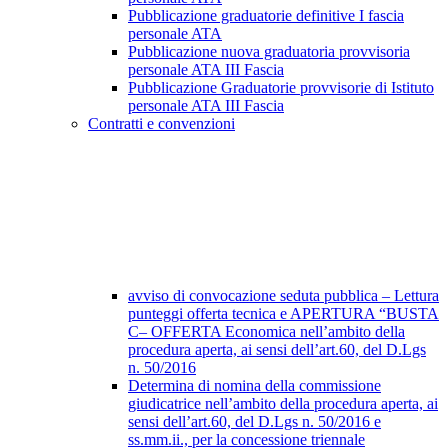
Pubblicazione graduatorie definitive I fascia
personale ATA
Pubblicazione nuova graduatoria provvisoria
personale ATA III Fascia
Pubblicazione Graduatorie provvisorie di Istituto
personale ATA III Fascia
Contratti e convenzioni
avviso di convocazione seduta pubblica – Lettura
punteggi offerta tecnica e APERTURA “BUSTA
C– OFFERTA Economica nell’ambito della
procedura aperta, ai sensi dell’art.60, del D.Lgs
n. 50/2016
Determina di nomina della commissione
giudicatrice nell’ambito della procedura aperta, ai
sensi dell’art.60, del D.Lgs n. 50/2016 e
ss.mm.ii., per la concessione triennale