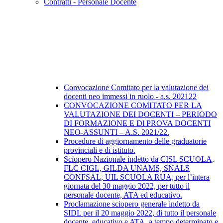
Contratti - Personale Docente
Convocazione Comitato per la valutazione dei
docenti neo immessi in ruolo - a.s. 202122
CONVOCAZIONE COMITATO PER LA
VALUTAZIONE DEI DOCENTI – PERIODO
DI FORMAZIONE E Dl PROVA DOCENTI
NEO-ASSUNTI – A.S. 2021/22.
Procedure di aggiornamento delle graduatorie
provinciali e di istituto.
Sciopero Nazionale indetto da CISL SCUOLA,
FLC CIGL, GILDA UNAMS, SNALS
CONFSAL, UIL SCUOLA RUA, per l’intera
giornata del 30 maggio 2022, per tutto il
personale docente, ATA ed educativo.
Proclamazione sciopero generale indetto da
SIDL per il 20 maggio 2022, di tutto il personale
docente, educativo e ATA, a tempo determinato e