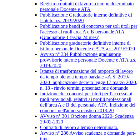
Registro contratti di lavoro a tempo determinato
personale Docente e ATA
Pubblicazione Graduatorie interne definitive di
Istituto a.s. 2019/2020
Pubblicazione bandi di concorso per soli titoli per
l'accesso ai ruoli area A e B personale ATA
(Graduatorie 1 fascia 24 mesi)
Pubblicazione graduatorie definitive interne di
istituto personale Docente e ATA a.s. 2019/2020
Avviso n° 334 Pubblicazione graduatorie
provvisorie interne personale Docente e ATA a.s.
2019/2020
Istanze di trasformazione del rapporto di lavoro
da tempo pieno a tempo parziale –A.S. 2019-
2020- applicazione decreto legge 17 marzo 2020,
n. 18 - rinvio termini presentazione domande
Indizione dei concorsi per titoli per l’accesso ai
ruoli provinciali, relativi ai profili professionali
dell’area A e B del personale ATA. Indizione dei
concorsi nell'anno scolastico 2019-20
AVviso n° 301 Opzione donna 2020- Scadenza
29-02-2020
Contratti di lavoro a tempo determinato.
Avviso n° 286 Avviso scadenza e domanda part-
time