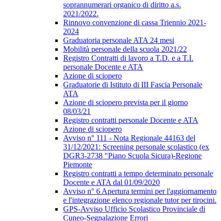
soprannumerari organico di diritto a.s.
2021/2022.
Rinnovo convenzione di cassa Triennio 2021-
2024
Graduatoria personale ATA 24 mesi
Mobilità personale della scuola 2021/22
Registro Contratti di lavoro a T.D. e a T.I.
personale Docente e ATA
Azione di sciopero
Graduatorie di Istituto di III Fascia Personale
ATA
Azione di sciopero prevista per il giorno
08/03/21
Registro contratti personale Docente e ATA
Azione di sciopero
Avviso n° 111 - Nota Regionale 44163 del
31/12/2021: Screening personale scolastico (ex
DGR3-2738 "Piano Scuola Sicura)-Regione
Piemonte
Registro contratti a tempo determinato personale
Docente e ATA dal 01/09/2020
Avviso n° 6 Apertura termini per l'aggiornamento
e l'integrazione elenco regionale tutor per tirocini.
GPS-Avviso Ufficio Scolastico Provinciale di
Cuneo-Segnalazione Errori