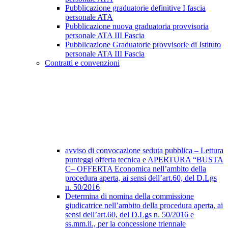
Pubblicazione graduatorie definitive I fascia
personale ATA
Pubblicazione nuova graduatoria provvisoria
personale ATA III Fascia
Pubblicazione Graduatorie provvisorie di Istituto
personale ATA III Fascia
Contratti e convenzioni
avviso di convocazione seduta pubblica – Lettura
punteggi offerta tecnica e APERTURA “BUSTA
C– OFFERTA Economica nell’ambito della
procedura aperta, ai sensi dell’art.60, del D.Lgs
n. 50/2016
Determina di nomina della commissione
giudicatrice nell’ambito della procedura aperta, ai
sensi dell’art.60, del D.Lgs n. 50/2016 e
ss.mm.ii., per la concessione triennale