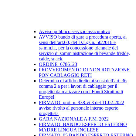
Avviso pubblico servizio assicurativo
AVVISO bando di gara a procedura aperta, ai
sensi dell’art.60, del D.Lgs n. 50/2016 e
ss.mm.ii., per la concessione triennale del
servizio di somministrazione di bevande fredde,
calde, snack,
ORDINE_6786123
PROVVEDIMENTO DI NON ROTAZIONE
PON CABLAGGIO RETI
Determina di affido diretto ai sensi dell’art. 36
comma 2.a per i lavori di cablaggio per il
progetto da realizzare con i Fondi Strutturali
EuropeI.
FIRMATO_prot. n. 938-vi 3 del 11-02-2022
avviso rivolto al personale interno esperto
progettista
GARA NAZIONALE A.F.M. 2022
FIRMATO_BANDO ESPERTO ESTERNO
MADRE LINGUA INGLESE
FIRMATO_05 BANDO ESPERTO ESTERNO