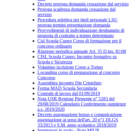
Decreto proroga domanda cessazione dal servizio
Proroga scadenza domanda cessazione dal
servizio
Procedura selettiva per titoli personale LSU
proroga termini presentazione domanda
Provvedimenti di individuazione destinatario di
proposta di contratto a tempo determinato
Cisl Scuola Cuneo Corso di formazione per il
concorso ordinario
Riunione periodica annuale Art. 35 D.lgs. 81/08
CISL Scuola Cuneo: Incontro formativo su
Scuola e Sicurezza
Volantino iscrizione Corso a Torino
Locandina corso di preparazione al concorso
Concorso
Assemblea incontro Die Cristofaro
Forma MAD Scuola Secondaria
Contratti di lavoro dal 01/09/2019
Nota USR Regione Piemonte n° 5283 del
29/08/2019 Calendario Conferimento supplenze
a.s. 2019/2020
Decreto assegnazione bonus e comunicazione
assegnazione ai sensi dell'art. 20 n°1 DLGS
33/2013 e S.M. anno scolastico 2018/2019
Immissioni in ruolo - Nota MIUR