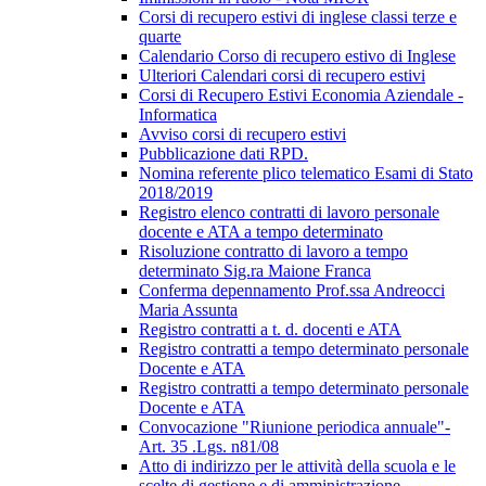
Corsi di recupero estivi di inglese classi terze e
quarte
Calendario Corso di recupero estivo di Inglese
Ulteriori Calendari corsi di recupero estivi
Corsi di Recupero Estivi Economia Aziendale -
Informatica
Avviso corsi di recupero estivi
Pubblicazione dati RPD.
Nomina referente plico telematico Esami di Stato
2018/2019
Registro elenco contratti di lavoro personale
docente e ATA a tempo determinato
Risoluzione contratto di lavoro a tempo
determinato Sig.ra Maione Franca
Conferma depennamento Prof.ssa Andreocci
Maria Assunta
Registro contratti a t. d. docenti e ATA
Registro contratti a tempo determinato personale
Docente e ATA
Registro contratti a tempo determinato personale
Docente e ATA
Convocazione "Riunione periodica annuale"-
Art. 35 .Lgs. n81/08
Atto di indirizzo per le attività della scuola e le
scelte di gestione e di amministrazione