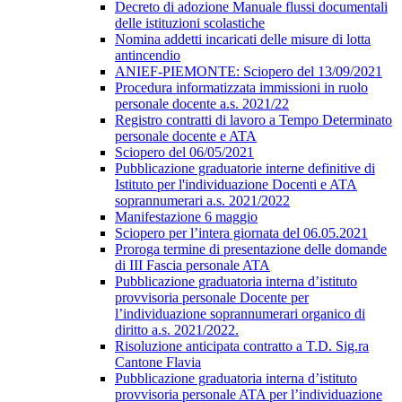
Decreto di adozione Manuale flussi documentali
delle istituzioni scolastiche
Nomina addetti incaricati delle misure di lotta
antincendio
ANIEF-PIEMONTE: Sciopero del 13/09/2021
Procedura informatizzata immissioni in ruolo
personale docente a.s. 2021/22
Registro contratti di lavoro a Tempo Determinato
personale docente e ATA
Sciopero del 06/05/2021
Pubblicazione graduatorie interne definitive di
Istituto per l'individuazione Docenti e ATA
soprannumerari a.s. 2021/2022
Manifestazione 6 maggio
Sciopero per l’intera giornata del 06.05.2021
Proroga termine di presentazione delle domande
di III Fascia personale ATA
Pubblicazione graduatoria interna d’istituto
provvisoria personale Docente per
l’individuazione soprannumerari organico di
diritto a.s. 2021/2022.
Risoluzione anticipata contratto a T.D. Sig.ra
Cantone Flavia
Pubblicazione graduatoria interna d’istituto
provvisoria personale ATA per l’individuazione