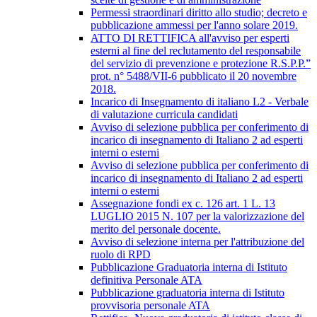
Permessi straordinari diritto allo studio; decreto e
pubblicazione ammessi per l'anno solare 2019.
ATTO DI RETTIFICA all'avviso per esperti
esterni al fine del reclutamento del responsabile
del servizio di prevenzione e protezione R.S.P.P.”
prot. n° 5488/VII-6 pubblicato il 20 novembre
2018.
Incarico di Insegnamento di italiano L2 - Verbale
di valutazione curricula candidati
Avviso di selezione pubblica per conferimento di
incarico di insegnamento di Italiano 2 ad esperti
interni o esterni
Avviso di selezione pubblica per conferimento di
incarico di insegnamento di Italiano 2 ad esperti
interni o esterni
Assegnazione fondi ex c. 126 art. 1 L. 13
LUGLIO 2015 N. 107 per la valorizzazione del
merito del personale docente.
Avviso di selezione interna per l'attribuzione del
ruolo di RPD
Pubblicazione Graduatoria interna di Istituto
definitiva Personale ATA
Pubblicazione graduatoria interna di Istituto
provvisoria personale ATA