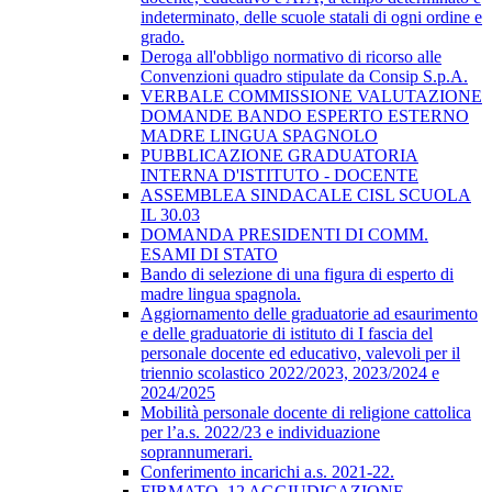
indeterminato, delle scuole statali di ogni ordine e
grado.
Deroga all'obbligo normativo di ricorso alle
Convenzioni quadro stipulate da Consip S.p.A.
VERBALE COMMISSIONE VALUTAZIONE
DOMANDE BANDO ESPERTO ESTERNO
MADRE LINGUA SPAGNOLO
PUBBLICAZIONE GRADUATORIA
INTERNA D'ISTITUTO - DOCENTE
ASSEMBLEA SINDACALE CISL SCUOLA
IL 30.03
DOMANDA PRESIDENTI DI COMM.
ESAMI DI STATO
Bando di selezione di una figura di esperto di
madre lingua spagnola.
Aggiornamento delle graduatorie ad esaurimento
e delle graduatorie di istituto di I fascia del
personale docente ed educativo, valevoli per il
triennio scolastico 2022/2023, 2023/2024 e
2024/2025
Mobilità personale docente di religione cattolica
per l’a.s. 2022/23 e individuazione
soprannumerari.
Conferimento incarichi a.s. 2021-22.
FIRMATO_12 AGGIUDICAZIONE