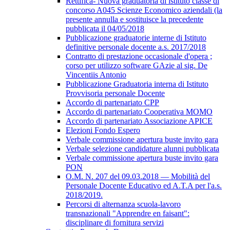
Rettifica- Nuova graduatoria di istituto classe di
concorso A045 Scienze Economico aziendali (la
presente annulla e sostituisce la precedente
pubblicata il 04/05/2018
Pubblicazione graduatorie interne di Istituto
definitive personale docente a.s. 2017/2018
Contratto di prestazione occasionale d'opera ;
corso per utilizzo software GAzie al sig. De
Vincentiis Antonio
Pubblicazione Graduatoria interna di Istituto
Provvisoria personale Docente
Accordo di partenariato CPP
Accordo di partenariato Cooperativa MOMO
Accordo di partenariato Associazione APICE
Elezioni Fondo Espero
Verbale commissione apertura buste invito gara
Verbale selezione candidature alunni pubblicata
Verbale commissione apertura buste invito gara
PON
O.M. N. 207 del 09.03.2018 — Mobilità del
Personale Docente Educativo ed A.T.A per l'a.s.
2018/2019.
Percorsi di alternanza scuola-lavoro
transnazionali "Apprendre en faisant":
disciplinare di fornitura servizi