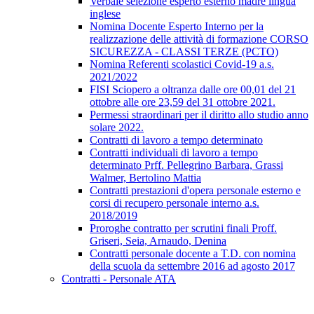
Verbale selezione esperto esterno madre lingua
inglese
Nomina Docente Esperto Interno per la
realizzazione delle attività di formazione CORSO
SICUREZZA - CLASSI TERZE (PCTO)
Nomina Referenti scolastici Covid-19 a.s.
2021/2022
FISI Sciopero a oltranza dalle ore 00,01 del 21
ottobre alle ore 23,59 del 31 ottobre 2021.
Permessi straordinari per il diritto allo studio anno
solare 2022.
Contratti di lavoro a tempo determinato
Contratti individuali di lavoro a tempo
determinato Prff. Pellegrino Barbara, Grassi
Walmer, Bertolino Mattia
Contratti prestazioni d'opera personale esterno e
corsi di recupero personale interno a.s.
2018/2019
Proroghe contratto per scrutini finali Proff.
Griseri, Seia, Arnaudo, Denina
Contratti personale docente a T.D. con nomina
della scuola da settembre 2016 ad agosto 2017
Contratti - Personale ATA