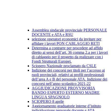
Assemblea sindacale provinciale PERSONALE
DOCENTE e ATA e RSU
selezione operatori economici da invitare per
affidare i lavori PON CABLAGGIO RETI
Determina a contrarre per procedere ad affido
diretto ai sensi dell’art. 36 comma 2.a per i lavori
di cablaggio per il progetto da realizzare con i
Fondi Strutturali Europei.
Sciopero Nazionale proclamato da CSLE
Indizione dei concorsi per titoli per l’accesso ai
ruoli provinciali, relativi ai profili professionali
dell’area A e B del personale ATA. Indizione dei
concorsi nell’anno scolastico 2021-22
AGGIUDICAZIONE PROVVISORIA
BANDO ESPERTO ESTERNO MADRE
LINGUA SPAGNOLO
SCIOPERO 8 aprile
Aggiornamento graduatorie interne d’istituto
individuazione personale docente e ATA