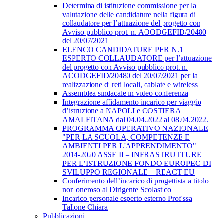
Determina di istituzione commissione per la
valutazione delle candidature nella figura di
collaudatore per l’attuazione del progetto con
Avviso pubblico prot. n. AOODGEFID/20480
del 20/07/2021
ELENCO CANDIDATURE PER N.1
ESPERTO COLLAUDATORE per l’attuazione
del progetto con Avviso pubblico prot. n.
AOODGEFID/20480 del 20/07/2021 per la
realizzazione di reti locali, cablate e wireless
Assemblea sindacale in video conferenza
Integrazione affidamento incarico per viaggio
d’istruzione a NAPOLI e COSTIERA
AMALFITANA dal 04.04.2022 al 08.04.2022.
PROGRAMMA OPERATIVO NAZIONALE
"PER LA SCUOLA, COMPETENZE E
AMBIENTI PER L'APPRENDIMENTO"
2014-2020 ASSE II – INFRASTRUTTURE
PER L’ISTRUZIONE FONDO EUROPEO DI
SVILUPPO REGIONALE – REACT EU
Conferimento dell’incarico di progettista a titolo
non oneroso al Dirigente Scolastico
Incarico personale esperto esterno Prof.ssa
Tallone Chiara
Pubblicazioni