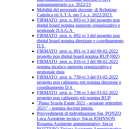
soprannumerario a.s. 2022/23
Mobilità del personale docente, di Religione
Cattolica ed A.T.A. per l' a .s. 2022/2023.
FIRMATO_prot. n. 893-vi 3 del progetto pon
digital board nomina supporto organizzativo e
gestionale D.S.G.A_
FIRMATO_prot. n. 892-vi 3 del progetto pon
digital board nomina direzione e coordinamento
D.S_
FIRMATO_prot. n. 891-vi 3 del 09-02-2022
progetto pon digital board nomina RUP (002)
FIRMATO_prot. n. 816-vi 3 del 08-02-2022
nomina incarico supporto organizzativo e
gestionale dsga
FIRMATO_prot. n. 739-vi 3 del 03-02-2022
progetto pon cablaggio reti nomina direzione e
coordinamento D.S_
FIRMATO_prot. n. 738-vi 3 del 03-02-2022
progetto pon cablaggio reti nomina RUP
"Piano Scuola Estate 2021 - sessione settembre
2021" - nomina docenti interni.
Provvedimenti di individuazione Sig. PONZO
Luca Assistente tecnico; Sig.ra JOHNSON
Rosanna Assistente amministrativo; Sig.ra
BOTTERO Tiziana Assistente Amministrativo.