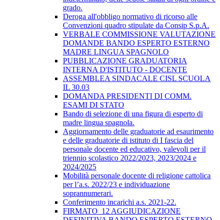
grado.
Deroga all'obbligo normativo di ricorso alle
Convenzioni quadro stipulate da Consip S.p.A.
VERBALE COMMISSIONE VALUTAZIONE
DOMANDE BANDO ESPERTO ESTERNO
MADRE LINGUA SPAGNOLO
PUBBLICAZIONE GRADUATORIA
INTERNA D'ISTITUTO - DOCENTE
ASSEMBLEA SINDACALE CISL SCUOLA
IL 30.03
DOMANDA PRESIDENTI DI COMM.
ESAMI DI STATO
Bando di selezione di una figura di esperto di
madre lingua spagnola.
Aggiornamento delle graduatorie ad esaurimento
e delle graduatorie di istituto di I fascia del
personale docente ed educativo, valevoli per il
triennio scolastico 2022/2023, 2023/2024 e
2024/2025
Mobilità personale docente di religione cattolica
per l’a.s. 2022/23 e individuazione
soprannumerari.
Conferimento incarichi a.s. 2021-22.
FIRMATO_12 AGGIUDICAZIONE
DEFINITIVA BANDO ESPERTO ESTERNO