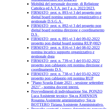
Mobilità del personale docente, di Religione
Cattolica ed A.T.A. per l' a .s. 2022/2023.
FIRMATO_prot. n. 893-vi 3 del progetto pon
digital board nomina supporto organizzativo e
gestionale D.S.G.A_
FIRMATO_prot. n. 892-vi 3 del progetto pon
digital board nomina direzione e coordinamento
D.S_
FIRMATO_prot. n. 891-vi 3 del 09-02-2022
progetto pon digital board nomina RUP (002)
FIRMATO_prot. n. 816-vi 3 del 08-02-2022
nomina incarico supporto organizzativo e
gestionale dsga
FIRMATO_prot. n. 739-vi 3 del 03-02-2022
progetto pon cablaggio reti nomina direzione e
coordinamento D.S_
FIRMATO_prot. n. 738-vi 3 del 03-02-2022
progetto pon cablaggio reti nomina RUP
"Piano Scuola Estate 2021 - sessione settembre
2021" - nomina docenti interni.
Provvedimenti di individuazione Sig. PONZO
Luca Assistente tecnico; Sig.ra JOHNSON
Rosanna Assistente amministrativo; Sig.ra
BOTTERO Tiziana Assistente Amministrativo.
Proroghe contratti a tempo determinato personale