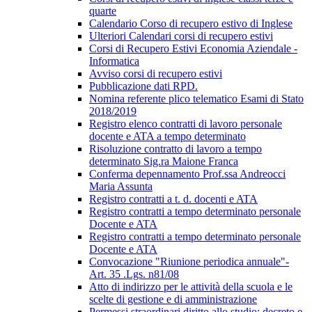
quarte
Calendario Corso di recupero estivo di Inglese
Ulteriori Calendari corsi di recupero estivi
Corsi di Recupero Estivi Economia Aziendale -
Informatica
Avviso corsi di recupero estivi
Pubblicazione dati RPD.
Nomina referente plico telematico Esami di Stato
2018/2019
Registro elenco contratti di lavoro personale
docente e ATA a tempo determinato
Risoluzione contratto di lavoro a tempo
determinato Sig.ra Maione Franca
Conferma depennamento Prof.ssa Andreocci
Maria Assunta
Registro contratti a t. d. docenti e ATA
Registro contratti a tempo determinato personale
Docente e ATA
Registro contratti a tempo determinato personale
Docente e ATA
Convocazione "Riunione periodica annuale"-
Art. 35 .Lgs. n81/08
Atto di indirizzo per le attività della scuola e le
scelte di gestione e di amministrazione
Permessi straordinari diritto allo studio; decreto e