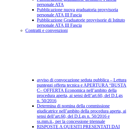
personale ATA
Pubblicazione nuova graduatoria provvisoria
personale ATA III Fascia
Pubblicazione Graduatorie provvisorie di Istituto
personale ATA III Fascia
Contratti e convenzioni
avviso di convocazione seduta pubblica – Lettura
punteggi offerta tecnica e APERTURA “BUSTA
C– OFFERTA Economica nell’ambito della
procedura aperta, ai sensi dell’art.60, del D.Lgs
n. 50/2016
Determina di nomina della commissione
giudicatrice nell’ambito della procedura aperta, ai
sensi dell’art.60, del D.Lgs n. 50/2016 e
ss.mm.ii., per la concessione triennale
RISPOSTE A QUESITI PRESENTATI DAI