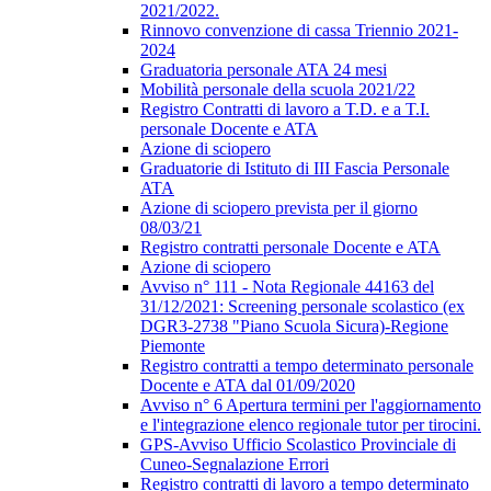
2021/2022.
Rinnovo convenzione di cassa Triennio 2021-
2024
Graduatoria personale ATA 24 mesi
Mobilità personale della scuola 2021/22
Registro Contratti di lavoro a T.D. e a T.I.
personale Docente e ATA
Azione di sciopero
Graduatorie di Istituto di III Fascia Personale
ATA
Azione di sciopero prevista per il giorno
08/03/21
Registro contratti personale Docente e ATA
Azione di sciopero
Avviso n° 111 - Nota Regionale 44163 del
31/12/2021: Screening personale scolastico (ex
DGR3-2738 "Piano Scuola Sicura)-Regione
Piemonte
Registro contratti a tempo determinato personale
Docente e ATA dal 01/09/2020
Avviso n° 6 Apertura termini per l'aggiornamento
e l'integrazione elenco regionale tutor per tirocini.
GPS-Avviso Ufficio Scolastico Provinciale di
Cuneo-Segnalazione Errori
Registro contratti di lavoro a tempo determinato