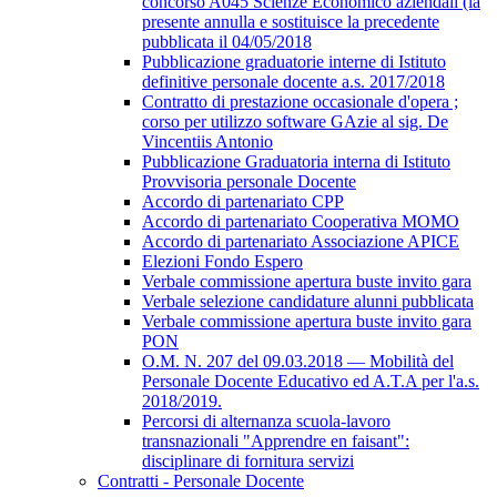
concorso A045 Scienze Economico aziendali (la
presente annulla e sostituisce la precedente
pubblicata il 04/05/2018
Pubblicazione graduatorie interne di Istituto
definitive personale docente a.s. 2017/2018
Contratto di prestazione occasionale d'opera ;
corso per utilizzo software GAzie al sig. De
Vincentiis Antonio
Pubblicazione Graduatoria interna di Istituto
Provvisoria personale Docente
Accordo di partenariato CPP
Accordo di partenariato Cooperativa MOMO
Accordo di partenariato Associazione APICE
Elezioni Fondo Espero
Verbale commissione apertura buste invito gara
Verbale selezione candidature alunni pubblicata
Verbale commissione apertura buste invito gara
PON
O.M. N. 207 del 09.03.2018 — Mobilità del
Personale Docente Educativo ed A.T.A per l'a.s.
2018/2019.
Percorsi di alternanza scuola-lavoro
transnazionali "Apprendre en faisant":
disciplinare di fornitura servizi
Contratti - Personale Docente