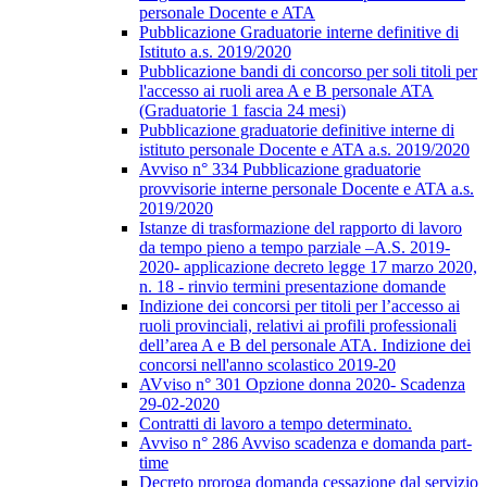
personale Docente e ATA
Pubblicazione Graduatorie interne definitive di
Istituto a.s. 2019/2020
Pubblicazione bandi di concorso per soli titoli per
l'accesso ai ruoli area A e B personale ATA
(Graduatorie 1 fascia 24 mesi)
Pubblicazione graduatorie definitive interne di
istituto personale Docente e ATA a.s. 2019/2020
Avviso n° 334 Pubblicazione graduatorie
provvisorie interne personale Docente e ATA a.s.
2019/2020
Istanze di trasformazione del rapporto di lavoro
da tempo pieno a tempo parziale –A.S. 2019-
2020- applicazione decreto legge 17 marzo 2020,
n. 18 - rinvio termini presentazione domande
Indizione dei concorsi per titoli per l’accesso ai
ruoli provinciali, relativi ai profili professionali
dell’area A e B del personale ATA. Indizione dei
concorsi nell'anno scolastico 2019-20
AVviso n° 301 Opzione donna 2020- Scadenza
29-02-2020
Contratti di lavoro a tempo determinato.
Avviso n° 286 Avviso scadenza e domanda part-
time
Decreto proroga domanda cessazione dal servizio