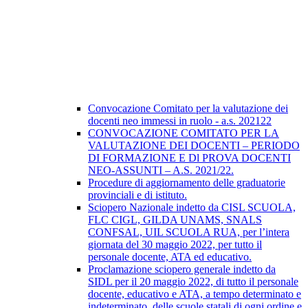
Convocazione Comitato per la valutazione dei
docenti neo immessi in ruolo - a.s. 202122
CONVOCAZIONE COMITATO PER LA
VALUTAZIONE DEI DOCENTI – PERIODO
DI FORMAZIONE E Dl PROVA DOCENTI
NEO-ASSUNTI – A.S. 2021/22.
Procedure di aggiornamento delle graduatorie
provinciali e di istituto.
Sciopero Nazionale indetto da CISL SCUOLA,
FLC CIGL, GILDA UNAMS, SNALS
CONFSAL, UIL SCUOLA RUA, per l’intera
giornata del 30 maggio 2022, per tutto il
personale docente, ATA ed educativo.
Proclamazione sciopero generale indetto da
SIDL per il 20 maggio 2022, di tutto il personale
docente, educativo e ATA, a tempo determinato e
indeterminato, delle scuole statali di ogni ordine e