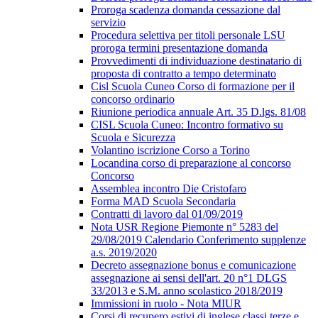
Proroga scadenza domanda cessazione dal
servizio
Procedura selettiva per titoli personale LSU
proroga termini presentazione domanda
Provvedimenti di individuazione destinatario di
proposta di contratto a tempo determinato
Cisl Scuola Cuneo Corso di formazione per il
concorso ordinario
Riunione periodica annuale Art. 35 D.lgs. 81/08
CISL Scuola Cuneo: Incontro formativo su
Scuola e Sicurezza
Volantino iscrizione Corso a Torino
Locandina corso di preparazione al concorso
Concorso
Assemblea incontro Die Cristofaro
Forma MAD Scuola Secondaria
Contratti di lavoro dal 01/09/2019
Nota USR Regione Piemonte n° 5283 del
29/08/2019 Calendario Conferimento supplenze
a.s. 2019/2020
Decreto assegnazione bonus e comunicazione
assegnazione ai sensi dell'art. 20 n°1 DLGS
33/2013 e S.M. anno scolastico 2018/2019
Immissioni in ruolo - Nota MIUR
Corsi di recupero estivi di inglese classi terze e