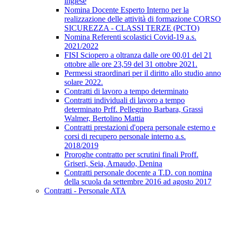
inglese
Nomina Docente Esperto Interno per la
realizzazione delle attività di formazione CORSO
SICUREZZA - CLASSI TERZE (PCTO)
Nomina Referenti scolastici Covid-19 a.s.
2021/2022
FISI Sciopero a oltranza dalle ore 00,01 del 21
ottobre alle ore 23,59 del 31 ottobre 2021.
Permessi straordinari per il diritto allo studio anno
solare 2022.
Contratti di lavoro a tempo determinato
Contratti individuali di lavoro a tempo
determinato Prff. Pellegrino Barbara, Grassi
Walmer, Bertolino Mattia
Contratti prestazioni d'opera personale esterno e
corsi di recupero personale interno a.s.
2018/2019
Proroghe contratto per scrutini finali Proff.
Griseri, Seia, Arnaudo, Denina
Contratti personale docente a T.D. con nomina
della scuola da settembre 2016 ad agosto 2017
Contratti - Personale ATA