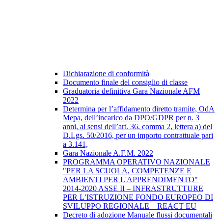
Dichiarazione di conformità
Documento finale del consiglio di classe
Graduatoria definitiva Gara Nazionale AFM
2022
Determina per l’affidamento diretto tramite, OdA
Mepa, dell’incarico da DPO/GDPR per n. 3
anni, ai sensi dell’art. 36, comma 2, lettera a) del
D.Lgs. 50/2016, per un importo contrattuale pari
a 3.141,
Gara Nazionale A.F.M. 2022
PROGRAMMA OPERATIVO NAZIONALE
"PER LA SCUOLA, COMPETENZE E
AMBIENTI PER L'APPRENDIMENTO"
2014-2020 ASSE II – INFRASTRUTTURE
PER L’ISTRUZIONE FONDO EUROPEO DI
SVILUPPO REGIONALE – REACT EU
Decreto di adozione Manuale flussi documentali