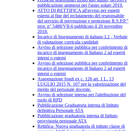
pubblicazione ammessi per l'anno solare 2019.
ATTO DI RETTIFICA all'avviso per esperti
esterni al fine del reclutamento del responsabile
del servizio di prevenzione e protezione R.S.P.P.”
prot. n° 5488/VII-6 pubblicato il 20 novembre
2018.
Incarico di Insegnamento di italiano L2 - Verbale
di valutazione curricula candidati
Avviso di selezione pubblica per conferimento di
incarico di insegnamento di Italiano 2 ad esperti
interni o esterni
Avviso di selezione pubblica per conferimento di
incarico di insegnamento di Italiano 2 ad esperti
interni o esterni
Assegnazione fondi ex c. 126 art. 1 L. 13
LUGLIO 2015 N. 107 per la valorizzazione del
merito del personale docente.
Avviso di selezione interna per l'attribuzione del
ruolo di RPD
Pubblicazione Graduatoria interna di Istituto
definitiva Personale ATA
Pubblicazione graduatoria interna di Istituto
provvisoria personale ATA
Rettifica- Nuova graduatoria di istituto classe di