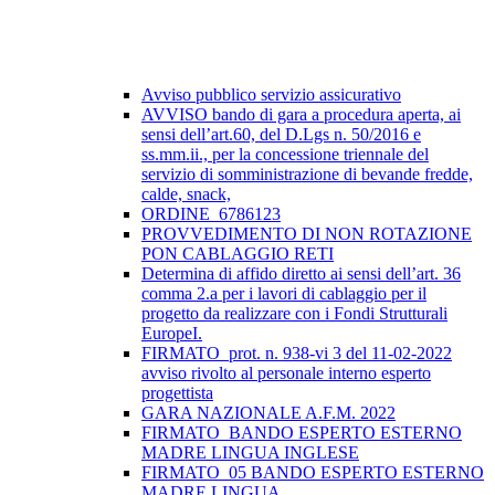
Avviso pubblico servizio assicurativo
AVVISO bando di gara a procedura aperta, ai
sensi dell’art.60, del D.Lgs n. 50/2016 e
ss.mm.ii., per la concessione triennale del
servizio di somministrazione di bevande fredde,
calde, snack,
ORDINE_6786123
PROVVEDIMENTO DI NON ROTAZIONE
PON CABLAGGIO RETI
Determina di affido diretto ai sensi dell’art. 36
comma 2.a per i lavori di cablaggio per il
progetto da realizzare con i Fondi Strutturali
EuropeI.
FIRMATO_prot. n. 938-vi 3 del 11-02-2022
avviso rivolto al personale interno esperto
progettista
GARA NAZIONALE A.F.M. 2022
FIRMATO_BANDO ESPERTO ESTERNO
MADRE LINGUA INGLESE
FIRMATO_05 BANDO ESPERTO ESTERNO
MADRE LINGUA