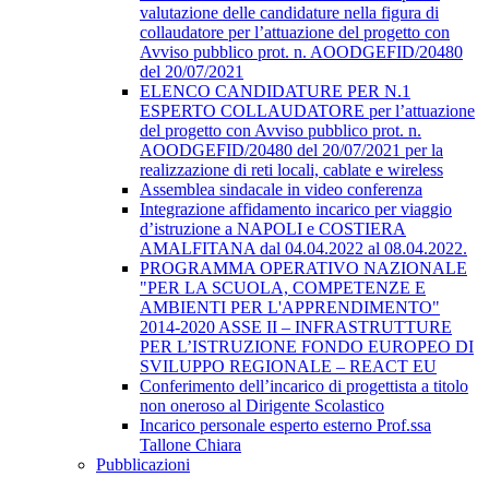
valutazione delle candidature nella figura di
collaudatore per l’attuazione del progetto con
Avviso pubblico prot. n. AOODGEFID/20480
del 20/07/2021
ELENCO CANDIDATURE PER N.1
ESPERTO COLLAUDATORE per l’attuazione
del progetto con Avviso pubblico prot. n.
AOODGEFID/20480 del 20/07/2021 per la
realizzazione di reti locali, cablate e wireless
Assemblea sindacale in video conferenza
Integrazione affidamento incarico per viaggio
d’istruzione a NAPOLI e COSTIERA
AMALFITANA dal 04.04.2022 al 08.04.2022.
PROGRAMMA OPERATIVO NAZIONALE
"PER LA SCUOLA, COMPETENZE E
AMBIENTI PER L'APPRENDIMENTO"
2014-2020 ASSE II – INFRASTRUTTURE
PER L’ISTRUZIONE FONDO EUROPEO DI
SVILUPPO REGIONALE – REACT EU
Conferimento dell’incarico di progettista a titolo
non oneroso al Dirigente Scolastico
Incarico personale esperto esterno Prof.ssa
Tallone Chiara
Pubblicazioni