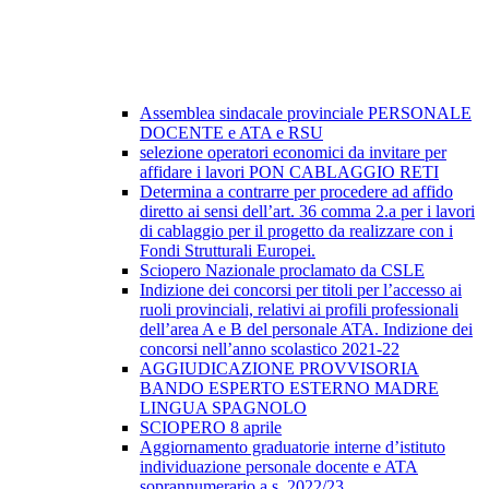
Assemblea sindacale provinciale PERSONALE
DOCENTE e ATA e RSU
selezione operatori economici da invitare per
affidare i lavori PON CABLAGGIO RETI
Determina a contrarre per procedere ad affido
diretto ai sensi dell’art. 36 comma 2.a per i lavori
di cablaggio per il progetto da realizzare con i
Fondi Strutturali Europei.
Sciopero Nazionale proclamato da CSLE
Indizione dei concorsi per titoli per l’accesso ai
ruoli provinciali, relativi ai profili professionali
dell’area A e B del personale ATA. Indizione dei
concorsi nell’anno scolastico 2021-22
AGGIUDICAZIONE PROVVISORIA
BANDO ESPERTO ESTERNO MADRE
LINGUA SPAGNOLO
SCIOPERO 8 aprile
Aggiornamento graduatorie interne d’istituto
individuazione personale docente e ATA
soprannumerario a.s. 2022/23