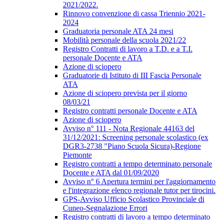
2021/2022.
Rinnovo convenzione di cassa Triennio 2021-
2024
Graduatoria personale ATA 24 mesi
Mobilità personale della scuola 2021/22
Registro Contratti di lavoro a T.D. e a T.I.
personale Docente e ATA
Azione di sciopero
Graduatorie di Istituto di III Fascia Personale
ATA
Azione di sciopero prevista per il giorno
08/03/21
Registro contratti personale Docente e ATA
Azione di sciopero
Avviso n° 111 - Nota Regionale 44163 del
31/12/2021: Screening personale scolastico (ex
DGR3-2738 "Piano Scuola Sicura)-Regione
Piemonte
Registro contratti a tempo determinato personale
Docente e ATA dal 01/09/2020
Avviso n° 6 Apertura termini per l'aggiornamento
e l'integrazione elenco regionale tutor per tirocini.
GPS-Avviso Ufficio Scolastico Provinciale di
Cuneo-Segnalazione Errori
Registro contratti di lavoro a tempo determinato