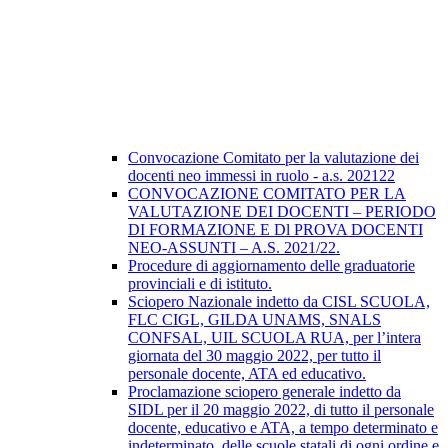
Convocazione Comitato per la valutazione dei
docenti neo immessi in ruolo - a.s. 202122
CONVOCAZIONE COMITATO PER LA
VALUTAZIONE DEI DOCENTI – PERIODO
DI FORMAZIONE E Dl PROVA DOCENTI
NEO-ASSUNTI – A.S. 2021/22.
Procedure di aggiornamento delle graduatorie
provinciali e di istituto.
Sciopero Nazionale indetto da CISL SCUOLA,
FLC CIGL, GILDA UNAMS, SNALS
CONFSAL, UIL SCUOLA RUA, per l’intera
giornata del 30 maggio 2022, per tutto il
personale docente, ATA ed educativo.
Proclamazione sciopero generale indetto da
SIDL per il 20 maggio 2022, di tutto il personale
docente, educativo e ATA, a tempo determinato e
indeterminato, delle scuole statali di ogni ordine e