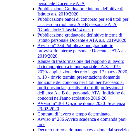
personale Docente e ATA
Pubblicazione Graduatorie interne definitive di
Istituto a.s. 2019/2020
Pubblicazione bandi di concorso per soli titoli per
l'accesso ai ruoli area A e B personale ATA
(Graduatorie 1 fascia 24 mesi)
Pubblicazione graduatorie definitive interne di
istituto personale Docente e ATA a.s. 2019/2020
Avviso n° 334 Pubblicazione graduatorie
provvisorie interne personale Docente e ATA a.s.
2019/2020
Istanze di trasformazione del rapporto di lavoro
da tempo pieno a tempo parziale –A.S. 2019-
2020- applicazione decreto legge 17 marzo 2020,
n. 18 - rinvio termini presentazione domande
Indizione dei concorsi per titoli per l’accesso ai
ruoli provinciali, relativi ai profili professionali
dell’area A e B del personale ATA. Indizione dei
concorsi nell'anno scolastico 2019-20
AVviso n° 301 Opzione donna 2020- Scadenza
29-02-2020
Contratti di lavoro a tempo determinato.
Avviso n° 286 Avviso scadenza e domanda part-
time
Decreto proroga domanda cessazione dal servizio