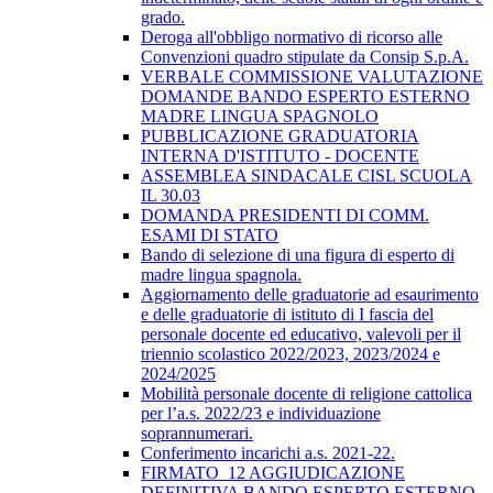
grado.
Deroga all'obbligo normativo di ricorso alle
Convenzioni quadro stipulate da Consip S.p.A.
VERBALE COMMISSIONE VALUTAZIONE
DOMANDE BANDO ESPERTO ESTERNO
MADRE LINGUA SPAGNOLO
PUBBLICAZIONE GRADUATORIA
INTERNA D'ISTITUTO - DOCENTE
ASSEMBLEA SINDACALE CISL SCUOLA
IL 30.03
DOMANDA PRESIDENTI DI COMM.
ESAMI DI STATO
Bando di selezione di una figura di esperto di
madre lingua spagnola.
Aggiornamento delle graduatorie ad esaurimento
e delle graduatorie di istituto di I fascia del
personale docente ed educativo, valevoli per il
triennio scolastico 2022/2023, 2023/2024 e
2024/2025
Mobilità personale docente di religione cattolica
per l’a.s. 2022/23 e individuazione
soprannumerari.
Conferimento incarichi a.s. 2021-22.
FIRMATO_12 AGGIUDICAZIONE
DEFINITIVA BANDO ESPERTO ESTERNO