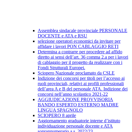
Assemblea sindacale provinciale PERSONALE
DOCENTE e ATA e RSU
selezione operatori economici da invitare per
affidare i lavori PON CABLAGGIO RETI
Determina a contrarre per procedere ad affido
diretto ai sensi dell’art. 36 comma 2.a per i lavori
di cablaggio per il progetto da realizzare con i
Fondi Strutturali Europei.
Sciopero Nazionale proclamato da CSLE
Indizione dei concorsi per titoli per l’accesso ai
ruoli provinciali, relativi ai profili professionali
dell’area A e B del personale ATA. Indizione dei
concorsi nell’anno scolastico 2021-22
AGGIUDICAZIONE PROVVISORIA
BANDO ESPERTO ESTERNO MADRE
LINGUA SPAGNOLO
SCIOPERO 8 aprile
Aggiornamento graduatorie interne d’istituto
individuazione personale docente e ATA
soprannumerario a.s. 2022/23