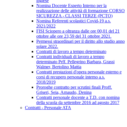
inglese
Nomina Docente Esperto Interno per la
realizzazione delle attività di formazione CORSO
SICUREZZA - CLASSI TERZE (PCTO)
Nomina Referenti scolastici Covid-19 a.s.
2021/2022
FISI Sciopero a oltranza dalle ore 00,01 del 21
ottobre alle ore 23,59 del 31 ottobre 2021.
Permessi straordinari per il diritto allo studio anno
solare 2022.
Contratti di lavoro a tempo determinato
Contratti individuali di lavoro a tempo
determinato Prff. Pellegrino Barbara, Grassi
Walmer, Bertolino Mattia
Contratti prestazioni d'opera personale esterno e
corsi di recupero personale interno a.s.
2018/2019
Proroghe contratto per scrutini finali Proff.
Griseri, Seia, Arnaudo, Denina
Contratti personale docente a T.D. con nomina
della scuola da settembre 2016 ad agosto 2017
Contratti - Personale ATA