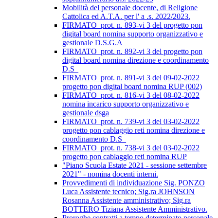
Mobilità del personale docente, di Religione
Cattolica ed A.T.A. per l' a .s. 2022/2023.
FIRMATO_prot. n. 893-vi 3 del progetto pon
digital board nomina supporto organizzativo e
gestionale D.S.G.A_
FIRMATO_prot. n. 892-vi 3 del progetto pon
digital board nomina direzione e coordinamento
D.S_
FIRMATO_prot. n. 891-vi 3 del 09-02-2022
progetto pon digital board nomina RUP (002)
FIRMATO_prot. n. 816-vi 3 del 08-02-2022
nomina incarico supporto organizzativo e
gestionale dsga
FIRMATO_prot. n. 739-vi 3 del 03-02-2022
progetto pon cablaggio reti nomina direzione e
coordinamento D.S_
FIRMATO_prot. n. 738-vi 3 del 03-02-2022
progetto pon cablaggio reti nomina RUP
"Piano Scuola Estate 2021 - sessione settembre
2021" - nomina docenti interni.
Provvedimenti di individuazione Sig. PONZO
Luca Assistente tecnico; Sig.ra JOHNSON
Rosanna Assistente amministrativo; Sig.ra
BOTTERO Tiziana Assistente Amministrativo.
Proroghe contratti a tempo determinato personale