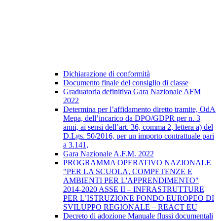
Dichiarazione di conformità
Documento finale del consiglio di classe
Graduatoria definitiva Gara Nazionale AFM
2022
Determina per l’affidamento diretto tramite, OdA
Mepa, dell’incarico da DPO/GDPR per n. 3
anni, ai sensi dell’art. 36, comma 2, lettera a) del
D.Lgs. 50/2016, per un importo contrattuale pari
a 3.141,
Gara Nazionale A.F.M. 2022
PROGRAMMA OPERATIVO NAZIONALE
"PER LA SCUOLA, COMPETENZE E
AMBIENTI PER L'APPRENDIMENTO"
2014-2020 ASSE II – INFRASTRUTTURE
PER L’ISTRUZIONE FONDO EUROPEO DI
SVILUPPO REGIONALE – REACT EU
Decreto di adozione Manuale flussi documentali