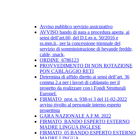
Avviso pubblico servizio assicurativo
AVVISO bando di gara a procedura aperta, ai
sensi dell’art.60, del D.Lgs n. 50/2016 e
ss.mm.ii., per la concessione triennale del
servizio di somministrazione di bevande fredde,
calde, snack,
ORDINE_6786123
PROVVEDIMENTO DI NON ROTAZIONE
PON CABLAGGIO RETI
Determina di affido diretto ai sensi dell’art. 36
comma 2.a per i lavori di cablaggio per il
progetto da realizzare con i Fondi Strutturali
EuropeI.
FIRMATO_prot. n. 938-vi 3 del 11-02-2022
avviso rivolto al personale interno esperto
progettista
GARA NAZIONALE A.F.M. 2022
FIRMATO_BANDO ESPERTO ESTERNO
MADRE LINGUA INGLESE
FIRMATO_05 BANDO ESPERTO ESTERNO
MADRE LINGUA