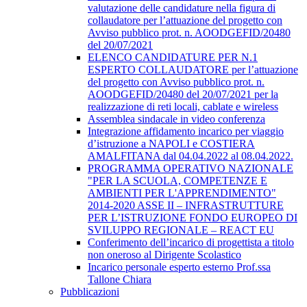
valutazione delle candidature nella figura di
collaudatore per l’attuazione del progetto con
Avviso pubblico prot. n. AOODGEFID/20480
del 20/07/2021
ELENCO CANDIDATURE PER N.1
ESPERTO COLLAUDATORE per l’attuazione
del progetto con Avviso pubblico prot. n.
AOODGEFID/20480 del 20/07/2021 per la
realizzazione di reti locali, cablate e wireless
Assemblea sindacale in video conferenza
Integrazione affidamento incarico per viaggio
d’istruzione a NAPOLI e COSTIERA
AMALFITANA dal 04.04.2022 al 08.04.2022.
PROGRAMMA OPERATIVO NAZIONALE
"PER LA SCUOLA, COMPETENZE E
AMBIENTI PER L'APPRENDIMENTO"
2014-2020 ASSE II – INFRASTRUTTURE
PER L’ISTRUZIONE FONDO EUROPEO DI
SVILUPPO REGIONALE – REACT EU
Conferimento dell’incarico di progettista a titolo
non oneroso al Dirigente Scolastico
Incarico personale esperto esterno Prof.ssa
Tallone Chiara
Pubblicazioni