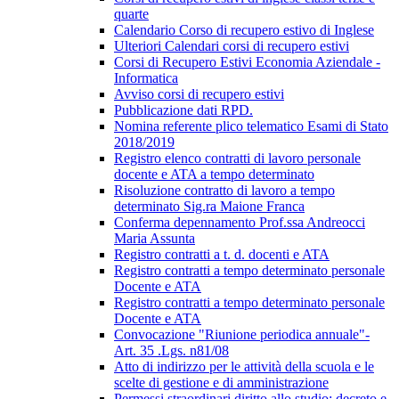
quarte
Calendario Corso di recupero estivo di Inglese
Ulteriori Calendari corsi di recupero estivi
Corsi di Recupero Estivi Economia Aziendale -
Informatica
Avviso corsi di recupero estivi
Pubblicazione dati RPD.
Nomina referente plico telematico Esami di Stato
2018/2019
Registro elenco contratti di lavoro personale
docente e ATA a tempo determinato
Risoluzione contratto di lavoro a tempo
determinato Sig.ra Maione Franca
Conferma depennamento Prof.ssa Andreocci
Maria Assunta
Registro contratti a t. d. docenti e ATA
Registro contratti a tempo determinato personale
Docente e ATA
Registro contratti a tempo determinato personale
Docente e ATA
Convocazione "Riunione periodica annuale"-
Art. 35 .Lgs. n81/08
Atto di indirizzo per le attività della scuola e le
scelte di gestione e di amministrazione
Permessi straordinari diritto allo studio; decreto e