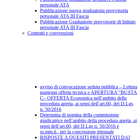
personale ATA
Pubblicazione nuova graduatoria provvisoria
personale ATA III Fascia
Pubblicazione Graduatorie provvisorie di Istituto
personale ATA III Fascia
Contratti e convenzioni
avviso di convocazione seduta pubblica – Lettura
punteggi offerta tecnica e APERTURA “BUSTA
C– OFFERTA Economica nell’ambito della
procedura aperta, ai sensi dell’art.60, del D.Lgs
n. 50/2016
Determina di nomina della commissione
giudicatrice nell’ambito della procedura aperta, ai
sensi dell’art.60, del D.Lgs n. 50/2016 e
ss.mm.ii., per la concessione triennale
RISPOSTE A QUESITI PRESENTATI DAI