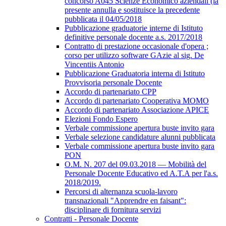
concorso A045 Scienze Economico aziendali (la
presente annulla e sostituisce la precedente
pubblicata il 04/05/2018
Pubblicazione graduatorie interne di Istituto
definitive personale docente a.s. 2017/2018
Contratto di prestazione occasionale d'opera ;
corso per utilizzo software GAzie al sig. De
Vincentiis Antonio
Pubblicazione Graduatoria interna di Istituto
Provvisoria personale Docente
Accordo di partenariato CPP
Accordo di partenariato Cooperativa MOMO
Accordo di partenariato Associazione APICE
Elezioni Fondo Espero
Verbale commissione apertura buste invito gara
Verbale selezione candidature alunni pubblicata
Verbale commissione apertura buste invito gara
PON
O.M. N. 207 del 09.03.2018 — Mobilità del
Personale Docente Educativo ed A.T.A per l'a.s.
2018/2019.
Percorsi di alternanza scuola-lavoro
transnazionali "Apprendre en faisant":
disciplinare di fornitura servizi
Contratti - Personale Docente