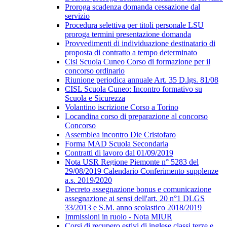
Proroga scadenza domanda cessazione dal
servizio
Procedura selettiva per titoli personale LSU
proroga termini presentazione domanda
Provvedimenti di individuazione destinatario di
proposta di contratto a tempo determinato
Cisl Scuola Cuneo Corso di formazione per il
concorso ordinario
Riunione periodica annuale Art. 35 D.lgs. 81/08
CISL Scuola Cuneo: Incontro formativo su
Scuola e Sicurezza
Volantino iscrizione Corso a Torino
Locandina corso di preparazione al concorso
Concorso
Assemblea incontro Die Cristofaro
Forma MAD Scuola Secondaria
Contratti di lavoro dal 01/09/2019
Nota USR Regione Piemonte n° 5283 del
29/08/2019 Calendario Conferimento supplenze
a.s. 2019/2020
Decreto assegnazione bonus e comunicazione
assegnazione ai sensi dell'art. 20 n°1 DLGS
33/2013 e S.M. anno scolastico 2018/2019
Immissioni in ruolo - Nota MIUR
Corsi di recupero estivi di inglese classi terze e