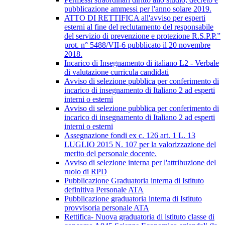
pubblicazione ammessi per l'anno solare 2019.
ATTO DI RETTIFICA all'avviso per esperti
esterni al fine del reclutamento del responsabile
del servizio di prevenzione e protezione R.S.P.P.”
prot. n° 5488/VII-6 pubblicato il 20 novembre
2018.
Incarico di Insegnamento di italiano L2 - Verbale
di valutazione curricula candidati
Avviso di selezione pubblica per conferimento di
incarico di insegnamento di Italiano 2 ad esperti
interni o esterni
Avviso di selezione pubblica per conferimento di
incarico di insegnamento di Italiano 2 ad esperti
interni o esterni
Assegnazione fondi ex c. 126 art. 1 L. 13
LUGLIO 2015 N. 107 per la valorizzazione del
merito del personale docente.
Avviso di selezione interna per l'attribuzione del
ruolo di RPD
Pubblicazione Graduatoria interna di Istituto
definitiva Personale ATA
Pubblicazione graduatoria interna di Istituto
provvisoria personale ATA
Rettifica- Nuova graduatoria di istituto classe di