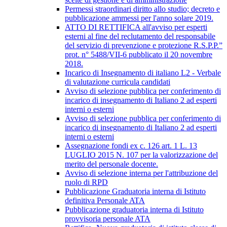
Permessi straordinari diritto allo studio; decreto e
pubblicazione ammessi per l'anno solare 2019.
ATTO DI RETTIFICA all'avviso per esperti
esterni al fine del reclutamento del responsabile
del servizio di prevenzione e protezione R.S.P.P.”
prot. n° 5488/VII-6 pubblicato il 20 novembre
2018.
Incarico di Insegnamento di italiano L2 - Verbale
di valutazione curricula candidati
Avviso di selezione pubblica per conferimento di
incarico di insegnamento di Italiano 2 ad esperti
interni o esterni
Avviso di selezione pubblica per conferimento di
incarico di insegnamento di Italiano 2 ad esperti
interni o esterni
Assegnazione fondi ex c. 126 art. 1 L. 13
LUGLIO 2015 N. 107 per la valorizzazione del
merito del personale docente.
Avviso di selezione interna per l'attribuzione del
ruolo di RPD
Pubblicazione Graduatoria interna di Istituto
definitiva Personale ATA
Pubblicazione graduatoria interna di Istituto
provvisoria personale ATA