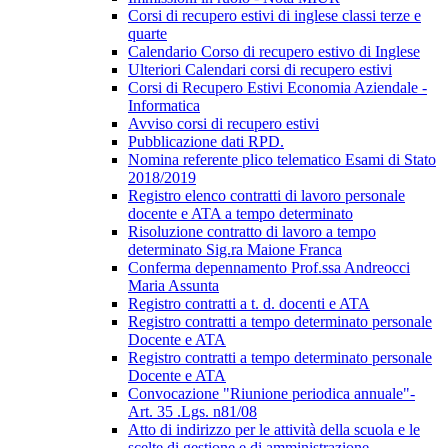
Corsi di recupero estivi di inglese classi terze e
quarte
Calendario Corso di recupero estivo di Inglese
Ulteriori Calendari corsi di recupero estivi
Corsi di Recupero Estivi Economia Aziendale -
Informatica
Avviso corsi di recupero estivi
Pubblicazione dati RPD.
Nomina referente plico telematico Esami di Stato
2018/2019
Registro elenco contratti di lavoro personale
docente e ATA a tempo determinato
Risoluzione contratto di lavoro a tempo
determinato Sig.ra Maione Franca
Conferma depennamento Prof.ssa Andreocci
Maria Assunta
Registro contratti a t. d. docenti e ATA
Registro contratti a tempo determinato personale
Docente e ATA
Registro contratti a tempo determinato personale
Docente e ATA
Convocazione "Riunione periodica annuale"-
Art. 35 .Lgs. n81/08
Atto di indirizzo per le attività della scuola e le
scelte di gestione e di amministrazione