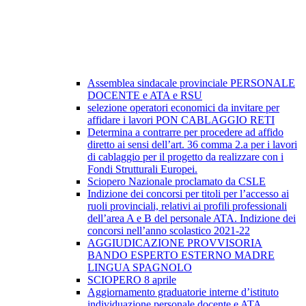
Assemblea sindacale provinciale PERSONALE
DOCENTE e ATA e RSU
selezione operatori economici da invitare per
affidare i lavori PON CABLAGGIO RETI
Determina a contrarre per procedere ad affido
diretto ai sensi dell’art. 36 comma 2.a per i lavori
di cablaggio per il progetto da realizzare con i
Fondi Strutturali Europei.
Sciopero Nazionale proclamato da CSLE
Indizione dei concorsi per titoli per l’accesso ai
ruoli provinciali, relativi ai profili professionali
dell’area A e B del personale ATA. Indizione dei
concorsi nell’anno scolastico 2021-22
AGGIUDICAZIONE PROVVISORIA
BANDO ESPERTO ESTERNO MADRE
LINGUA SPAGNOLO
SCIOPERO 8 aprile
Aggiornamento graduatorie interne d’istituto
individuazione personale docente e ATA