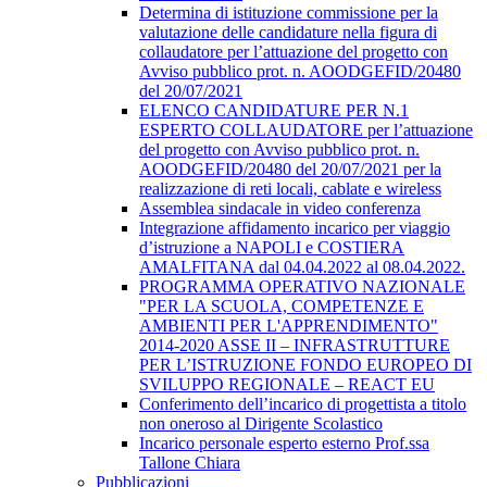
Determina di istituzione commissione per la
valutazione delle candidature nella figura di
collaudatore per l’attuazione del progetto con
Avviso pubblico prot. n. AOODGEFID/20480
del 20/07/2021
ELENCO CANDIDATURE PER N.1
ESPERTO COLLAUDATORE per l’attuazione
del progetto con Avviso pubblico prot. n.
AOODGEFID/20480 del 20/07/2021 per la
realizzazione di reti locali, cablate e wireless
Assemblea sindacale in video conferenza
Integrazione affidamento incarico per viaggio
d’istruzione a NAPOLI e COSTIERA
AMALFITANA dal 04.04.2022 al 08.04.2022.
PROGRAMMA OPERATIVO NAZIONALE
"PER LA SCUOLA, COMPETENZE E
AMBIENTI PER L'APPRENDIMENTO"
2014-2020 ASSE II – INFRASTRUTTURE
PER L’ISTRUZIONE FONDO EUROPEO DI
SVILUPPO REGIONALE – REACT EU
Conferimento dell’incarico di progettista a titolo
non oneroso al Dirigente Scolastico
Incarico personale esperto esterno Prof.ssa
Tallone Chiara
Pubblicazioni