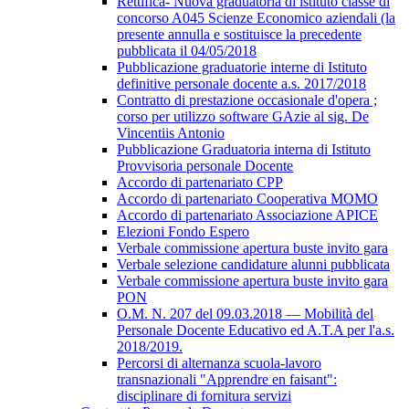
Rettifica- Nuova graduatoria di istituto classe di
concorso A045 Scienze Economico aziendali (la
presente annulla e sostituisce la precedente
pubblicata il 04/05/2018
Pubblicazione graduatorie interne di Istituto
definitive personale docente a.s. 2017/2018
Contratto di prestazione occasionale d'opera ;
corso per utilizzo software GAzie al sig. De
Vincentiis Antonio
Pubblicazione Graduatoria interna di Istituto
Provvisoria personale Docente
Accordo di partenariato CPP
Accordo di partenariato Cooperativa MOMO
Accordo di partenariato Associazione APICE
Elezioni Fondo Espero
Verbale commissione apertura buste invito gara
Verbale selezione candidature alunni pubblicata
Verbale commissione apertura buste invito gara
PON
O.M. N. 207 del 09.03.2018 — Mobilità del
Personale Docente Educativo ed A.T.A per l'a.s.
2018/2019.
Percorsi di alternanza scuola-lavoro
transnazionali "Apprendre en faisant":
disciplinare di fornitura servizi