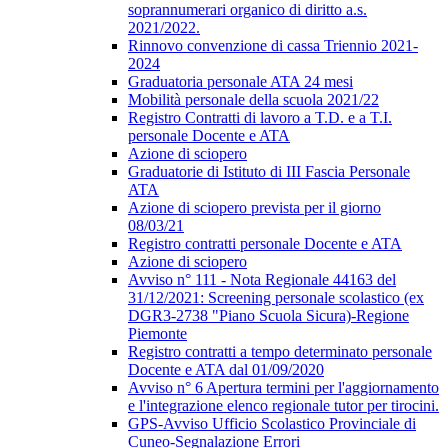
soprannumerari organico di diritto a.s.
2021/2022.
Rinnovo convenzione di cassa Triennio 2021-
2024
Graduatoria personale ATA 24 mesi
Mobilità personale della scuola 2021/22
Registro Contratti di lavoro a T.D. e a T.I.
personale Docente e ATA
Azione di sciopero
Graduatorie di Istituto di III Fascia Personale
ATA
Azione di sciopero prevista per il giorno
08/03/21
Registro contratti personale Docente e ATA
Azione di sciopero
Avviso n° 111 - Nota Regionale 44163 del
31/12/2021: Screening personale scolastico (ex
DGR3-2738 "Piano Scuola Sicura)-Regione
Piemonte
Registro contratti a tempo determinato personale
Docente e ATA dal 01/09/2020
Avviso n° 6 Apertura termini per l'aggiornamento
e l'integrazione elenco regionale tutor per tirocini.
GPS-Avviso Ufficio Scolastico Provinciale di
Cuneo-Segnalazione Errori