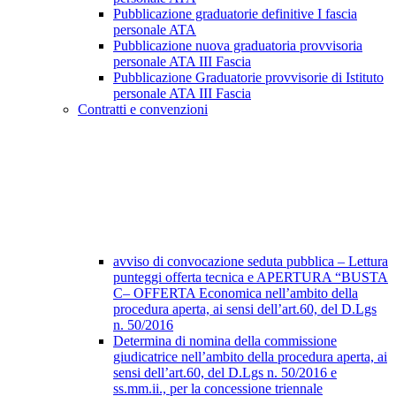
Pubblicazione graduatorie definitive I fascia
personale ATA
Pubblicazione nuova graduatoria provvisoria
personale ATA III Fascia
Pubblicazione Graduatorie provvisorie di Istituto
personale ATA III Fascia
Contratti e convenzioni
avviso di convocazione seduta pubblica – Lettura
punteggi offerta tecnica e APERTURA “BUSTA
C– OFFERTA Economica nell’ambito della
procedura aperta, ai sensi dell’art.60, del D.Lgs
n. 50/2016
Determina di nomina della commissione
giudicatrice nell’ambito della procedura aperta, ai
sensi dell’art.60, del D.Lgs n. 50/2016 e
ss.mm.ii., per la concessione triennale