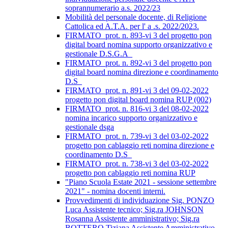
soprannumerario a.s. 2022/23
Mobilità del personale docente, di Religione
Cattolica ed A.T.A. per l' a .s. 2022/2023.
FIRMATO_prot. n. 893-vi 3 del progetto pon
digital board nomina supporto organizzativo e
gestionale D.S.G.A_
FIRMATO_prot. n. 892-vi 3 del progetto pon
digital board nomina direzione e coordinamento
D.S_
FIRMATO_prot. n. 891-vi 3 del 09-02-2022
progetto pon digital board nomina RUP (002)
FIRMATO_prot. n. 816-vi 3 del 08-02-2022
nomina incarico supporto organizzativo e
gestionale dsga
FIRMATO_prot. n. 739-vi 3 del 03-02-2022
progetto pon cablaggio reti nomina direzione e
coordinamento D.S_
FIRMATO_prot. n. 738-vi 3 del 03-02-2022
progetto pon cablaggio reti nomina RUP
"Piano Scuola Estate 2021 - sessione settembre
2021" - nomina docenti interni.
Provvedimenti di individuazione Sig. PONZO
Luca Assistente tecnico; Sig.ra JOHNSON
Rosanna Assistente amministrativo; Sig.ra
BOTTERO Tiziana Assistente Amministrativo.