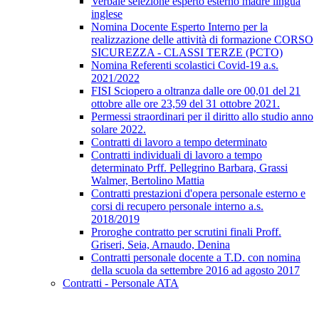
Verbale selezione esperto esterno madre lingua
inglese
Nomina Docente Esperto Interno per la
realizzazione delle attività di formazione CORSO
SICUREZZA - CLASSI TERZE (PCTO)
Nomina Referenti scolastici Covid-19 a.s.
2021/2022
FISI Sciopero a oltranza dalle ore 00,01 del 21
ottobre alle ore 23,59 del 31 ottobre 2021.
Permessi straordinari per il diritto allo studio anno
solare 2022.
Contratti di lavoro a tempo determinato
Contratti individuali di lavoro a tempo
determinato Prff. Pellegrino Barbara, Grassi
Walmer, Bertolino Mattia
Contratti prestazioni d'opera personale esterno e
corsi di recupero personale interno a.s.
2018/2019
Proroghe contratto per scrutini finali Proff.
Griseri, Seia, Arnaudo, Denina
Contratti personale docente a T.D. con nomina
della scuola da settembre 2016 ad agosto 2017
Contratti - Personale ATA