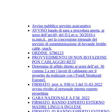
Avviso pubblico servizio assicurativo
AVVISO bando di gara a procedura aperta, ai
sensi dell’art.60, del D.Lgs n. 50/2016 e
ss.mm.ii., per la concessione triennale del
servizio di somministrazione di bevande fredde,
calde, snack,
ORDINE_6786123
PROVVEDIMENTO DI NON ROTAZIONE
PON CABLAGGIO RETI
Determina di affido diretto ai sensi dell’art. 36
comma 2.a per i lavori di cablaggio per il
progetto da realizzare con i Fondi Strutturali
EuropeI.
FIRMATO_prot. n. 938-vi 3 del 11-02-2022
avviso rivolto al personale interno esperto
progettista
GARA NAZIONALE A.F.M. 2022
FIRMATO_BANDO ESPERTO ESTERNO
MADRE LINGUA INGLESE
FIRMATO_05 BANDO ESPERTO ESTERNO