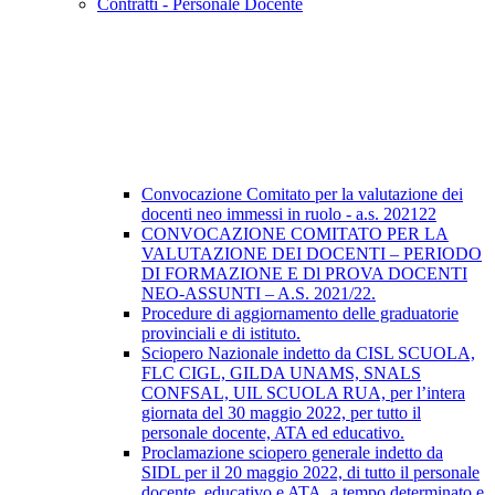
Contratti - Personale Docente
Convocazione Comitato per la valutazione dei
docenti neo immessi in ruolo - a.s. 202122
CONVOCAZIONE COMITATO PER LA
VALUTAZIONE DEI DOCENTI – PERIODO
DI FORMAZIONE E Dl PROVA DOCENTI
NEO-ASSUNTI – A.S. 2021/22.
Procedure di aggiornamento delle graduatorie
provinciali e di istituto.
Sciopero Nazionale indetto da CISL SCUOLA,
FLC CIGL, GILDA UNAMS, SNALS
CONFSAL, UIL SCUOLA RUA, per l’intera
giornata del 30 maggio 2022, per tutto il
personale docente, ATA ed educativo.
Proclamazione sciopero generale indetto da
SIDL per il 20 maggio 2022, di tutto il personale
docente, educativo e ATA, a tempo determinato e