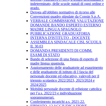
indeterminato, delle scuole statali di ogni ordine e
grado.
Deroga all'obbligo normativo di ricorso alle
Convenzioni quadro stipulate da Consip S.p.A.
VERBALE COMMISSIONE VALUTAZIONE
DOMANDE BANDO ESPERTO ESTERNO
MADRE LINGUA SPAGNOLO
PUBBLICAZIONE GRADUATORIA
INTERNA D'ISTITUTO - DOCENTE
ASSEMBLEA SINDACALE CISL SCUOLA
IL 30.03
DOMANDA PRESIDENTI DI COMM.
ESAMI DI STATO
Bando di selezione di una figura di esperto di
madre lingua spagnola.
Aggiornamento delle graduatorie ad esaurimento
e delle graduatorie di istituto di I fascia del
personale docente ed educativo, valevoli per il
triennio scolastico 2022/2023, 2023/2024 e
2024/2025
Mobilità personale docente di religione cattolica
per l’a.s. 2022/23 e individuazione
soprannumerari.
Conferimento incarichi a.s. 2021-22.
FIRMATO_12 AGGIUDICAZIONE