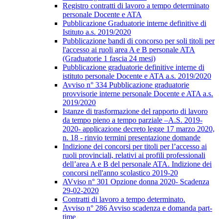
Registro contratti di lavoro a tempo determinato
personale Docente e ATA
Pubblicazione Graduatorie interne definitive di
Istituto a.s. 2019/2020
Pubblicazione bandi di concorso per soli titoli per
l'accesso ai ruoli area A e B personale ATA
(Graduatorie 1 fascia 24 mesi)
Pubblicazione graduatorie definitive interne di
istituto personale Docente e ATA a.s. 2019/2020
Avviso n° 334 Pubblicazione graduatorie
provvisorie interne personale Docente e ATA a.s.
2019/2020
Istanze di trasformazione del rapporto di lavoro
da tempo pieno a tempo parziale –A.S. 2019-
2020- applicazione decreto legge 17 marzo 2020,
n. 18 - rinvio termini presentazione domande
Indizione dei concorsi per titoli per l’accesso ai
ruoli provinciali, relativi ai profili professionali
dell’area A e B del personale ATA. Indizione dei
concorsi nell'anno scolastico 2019-20
AVviso n° 301 Opzione donna 2020- Scadenza
29-02-2020
Contratti di lavoro a tempo determinato.
Avviso n° 286 Avviso scadenza e domanda part-
time