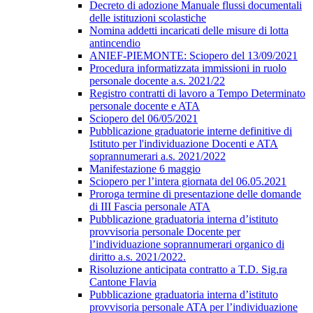
Decreto di adozione Manuale flussi documentali
delle istituzioni scolastiche
Nomina addetti incaricati delle misure di lotta
antincendio
ANIEF-PIEMONTE: Sciopero del 13/09/2021
Procedura informatizzata immissioni in ruolo
personale docente a.s. 2021/22
Registro contratti di lavoro a Tempo Determinato
personale docente e ATA
Sciopero del 06/05/2021
Pubblicazione graduatorie interne definitive di
Istituto per l'individuazione Docenti e ATA
soprannumerari a.s. 2021/2022
Manifestazione 6 maggio
Sciopero per l’intera giornata del 06.05.2021
Proroga termine di presentazione delle domande
di III Fascia personale ATA
Pubblicazione graduatoria interna d’istituto
provvisoria personale Docente per
l’individuazione soprannumerari organico di
diritto a.s. 2021/2022.
Risoluzione anticipata contratto a T.D. Sig.ra
Cantone Flavia
Pubblicazione graduatoria interna d’istituto
provvisoria personale ATA per l’individuazione