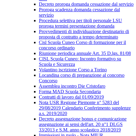
Decreto proroga domanda cessazione dal servizio
Proroga scadenza domanda cessazione dal
servizio
Procedura selettiva per titoli personale LSU
proroga termini presentazione domanda
Provvedimenti di individuazione destinatario di
proposta di contratto a tempo determinato
Cisl Scuola Cuneo Corso di formazione per il
concorso ordinario
Riunione periodica annuale Art. 35 D.lgs. 81/08
CISL Scuola Cuneo: Incontro formativo su
Scuola e Sicurezza
Volantino iscrizione Corso a Torino
Locandina corso di preparazione al concorso
Concorso
Assemblea incontro Die Cristofaro
Forma MAD Scuola Secondaria
Contratti di lavoro dal 01/09/2019
Nota USR Regione Piemonte n° 5283 del
29/08/2019 Calendario Conferimento supplenze
a.s. 2019/2020
Decreto assegnazione bonus e comunicazione
assegnazione ai sensi dell'art. 20 n°1 DLGS
33/2013 e S.M. anno scolastico 2018/2019
Immissioni in ruolo - Nota MIUR