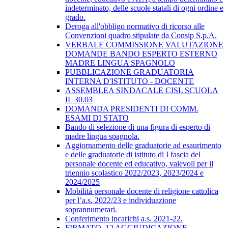
indeterminato, delle scuole statali di ogni ordine e
grado.
Deroga all'obbligo normativo di ricorso alle
Convenzioni quadro stipulate da Consip S.p.A.
VERBALE COMMISSIONE VALUTAZIONE
DOMANDE BANDO ESPERTO ESTERNO
MADRE LINGUA SPAGNOLO
PUBBLICAZIONE GRADUATORIA
INTERNA D'ISTITUTO - DOCENTE
ASSEMBLEA SINDACALE CISL SCUOLA
IL 30.03
DOMANDA PRESIDENTI DI COMM.
ESAMI DI STATO
Bando di selezione di una figura di esperto di
madre lingua spagnola.
Aggiornamento delle graduatorie ad esaurimento
e delle graduatorie di istituto di I fascia del
personale docente ed educativo, valevoli per il
triennio scolastico 2022/2023, 2023/2024 e
2024/2025
Mobilità personale docente di religione cattolica
per l’a.s. 2022/23 e individuazione
soprannumerari.
Conferimento incarichi a.s. 2021-22.
FIRMATO_12 AGGIUDICAZIONE