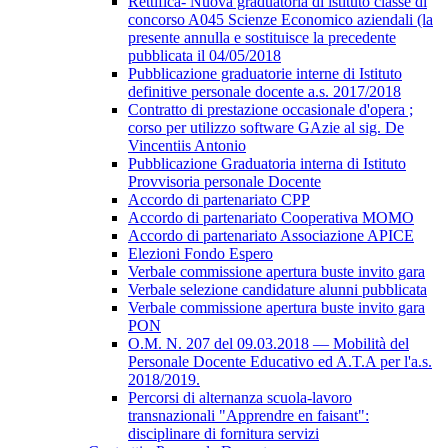
Rettifica- Nuova graduatoria di istituto classe di
concorso A045 Scienze Economico aziendali (la
presente annulla e sostituisce la precedente
pubblicata il 04/05/2018
Pubblicazione graduatorie interne di Istituto
definitive personale docente a.s. 2017/2018
Contratto di prestazione occasionale d'opera ;
corso per utilizzo software GAzie al sig. De
Vincentiis Antonio
Pubblicazione Graduatoria interna di Istituto
Provvisoria personale Docente
Accordo di partenariato CPP
Accordo di partenariato Cooperativa MOMO
Accordo di partenariato Associazione APICE
Elezioni Fondo Espero
Verbale commissione apertura buste invito gara
Verbale selezione candidature alunni pubblicata
Verbale commissione apertura buste invito gara
PON
O.M. N. 207 del 09.03.2018 — Mobilità del
Personale Docente Educativo ed A.T.A per l'a.s.
2018/2019.
Percorsi di alternanza scuola-lavoro
transnazionali "Apprendre en faisant":
disciplinare di fornitura servizi