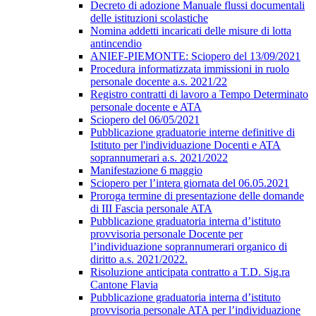
Decreto di adozione Manuale flussi documentali
delle istituzioni scolastiche
Nomina addetti incaricati delle misure di lotta
antincendio
ANIEF-PIEMONTE: Sciopero del 13/09/2021
Procedura informatizzata immissioni in ruolo
personale docente a.s. 2021/22
Registro contratti di lavoro a Tempo Determinato
personale docente e ATA
Sciopero del 06/05/2021
Pubblicazione graduatorie interne definitive di
Istituto per l'individuazione Docenti e ATA
soprannumerari a.s. 2021/2022
Manifestazione 6 maggio
Sciopero per l’intera giornata del 06.05.2021
Proroga termine di presentazione delle domande
di III Fascia personale ATA
Pubblicazione graduatoria interna d’istituto
provvisoria personale Docente per
l’individuazione soprannumerari organico di
diritto a.s. 2021/2022.
Risoluzione anticipata contratto a T.D. Sig.ra
Cantone Flavia
Pubblicazione graduatoria interna d’istituto
provvisoria personale ATA per l’individuazione