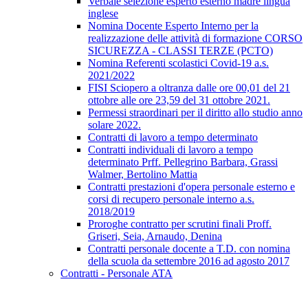
Verbale selezione esperto esterno madre lingua
inglese
Nomina Docente Esperto Interno per la
realizzazione delle attività di formazione CORSO
SICUREZZA - CLASSI TERZE (PCTO)
Nomina Referenti scolastici Covid-19 a.s.
2021/2022
FISI Sciopero a oltranza dalle ore 00,01 del 21
ottobre alle ore 23,59 del 31 ottobre 2021.
Permessi straordinari per il diritto allo studio anno
solare 2022.
Contratti di lavoro a tempo determinato
Contratti individuali di lavoro a tempo
determinato Prff. Pellegrino Barbara, Grassi
Walmer, Bertolino Mattia
Contratti prestazioni d'opera personale esterno e
corsi di recupero personale interno a.s.
2018/2019
Proroghe contratto per scrutini finali Proff.
Griseri, Seia, Arnaudo, Denina
Contratti personale docente a T.D. con nomina
della scuola da settembre 2016 ad agosto 2017
Contratti - Personale ATA