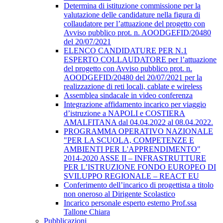
Determina di istituzione commissione per la
valutazione delle candidature nella figura di
collaudatore per l’attuazione del progetto con
Avviso pubblico prot. n. AOODGEFID/20480
del 20/07/2021
ELENCO CANDIDATURE PER N.1
ESPERTO COLLAUDATORE per l’attuazione
del progetto con Avviso pubblico prot. n.
AOODGEFID/20480 del 20/07/2021 per la
realizzazione di reti locali, cablate e wireless
Assemblea sindacale in video conferenza
Integrazione affidamento incarico per viaggio
d’istruzione a NAPOLI e COSTIERA
AMALFITANA dal 04.04.2022 al 08.04.2022.
PROGRAMMA OPERATIVO NAZIONALE
"PER LA SCUOLA, COMPETENZE E
AMBIENTI PER L'APPRENDIMENTO"
2014-2020 ASSE II – INFRASTRUTTURE
PER L’ISTRUZIONE FONDO EUROPEO DI
SVILUPPO REGIONALE – REACT EU
Conferimento dell’incarico di progettista a titolo
non oneroso al Dirigente Scolastico
Incarico personale esperto esterno Prof.ssa
Tallone Chiara
Pubblicazioni