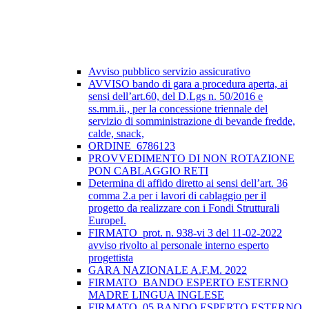
Avviso pubblico servizio assicurativo
AVVISO bando di gara a procedura aperta, ai
sensi dell’art.60, del D.Lgs n. 50/2016 e
ss.mm.ii., per la concessione triennale del
servizio di somministrazione di bevande fredde,
calde, snack,
ORDINE_6786123
PROVVEDIMENTO DI NON ROTAZIONE
PON CABLAGGIO RETI
Determina di affido diretto ai sensi dell’art. 36
comma 2.a per i lavori di cablaggio per il
progetto da realizzare con i Fondi Strutturali
EuropeI.
FIRMATO_prot. n. 938-vi 3 del 11-02-2022
avviso rivolto al personale interno esperto
progettista
GARA NAZIONALE A.F.M. 2022
FIRMATO_BANDO ESPERTO ESTERNO
MADRE LINGUA INGLESE
FIRMATO_05 BANDO ESPERTO ESTERNO