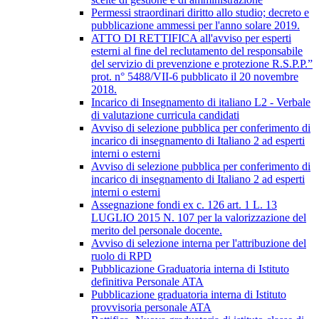
Permessi straordinari diritto allo studio; decreto e
pubblicazione ammessi per l'anno solare 2019.
ATTO DI RETTIFICA all'avviso per esperti
esterni al fine del reclutamento del responsabile
del servizio di prevenzione e protezione R.S.P.P.”
prot. n° 5488/VII-6 pubblicato il 20 novembre
2018.
Incarico di Insegnamento di italiano L2 - Verbale
di valutazione curricula candidati
Avviso di selezione pubblica per conferimento di
incarico di insegnamento di Italiano 2 ad esperti
interni o esterni
Avviso di selezione pubblica per conferimento di
incarico di insegnamento di Italiano 2 ad esperti
interni o esterni
Assegnazione fondi ex c. 126 art. 1 L. 13
LUGLIO 2015 N. 107 per la valorizzazione del
merito del personale docente.
Avviso di selezione interna per l'attribuzione del
ruolo di RPD
Pubblicazione Graduatoria interna di Istituto
definitiva Personale ATA
Pubblicazione graduatoria interna di Istituto
provvisoria personale ATA