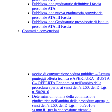
Pubblicazione graduatorie definitive I fascia
personale ATA
Pubblicazione nuova graduatoria provvisoria
personale ATA III Fascia
Pubblicazione Graduatorie provvisorie di Istituto
personale ATA III Fascia
Contratti e convenzioni
avviso di convocazione seduta pubblica – Lettura
punteggi offerta tecnica e APERTURA “BUSTA
C– OFFERTA Economica nell’ambito della
procedura aperta, ai sensi dell’art.60, del D.Lgs
n. 50/2016
Determina di nomina della commissione
giudicatrice nell’ambito della procedura aperta, ai
sensi dell’art.60, del D.Lgs n. 50/2016 e
ss.mm.ii., per la concessione triennale