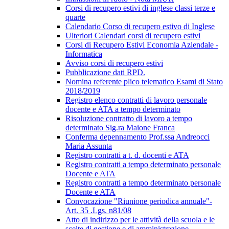
Corsi di recupero estivi di inglese classi terze e
quarte
Calendario Corso di recupero estivo di Inglese
Ulteriori Calendari corsi di recupero estivi
Corsi di Recupero Estivi Economia Aziendale -
Informatica
Avviso corsi di recupero estivi
Pubblicazione dati RPD.
Nomina referente plico telematico Esami di Stato
2018/2019
Registro elenco contratti di lavoro personale
docente e ATA a tempo determinato
Risoluzione contratto di lavoro a tempo
determinato Sig.ra Maione Franca
Conferma depennamento Prof.ssa Andreocci
Maria Assunta
Registro contratti a t. d. docenti e ATA
Registro contratti a tempo determinato personale
Docente e ATA
Registro contratti a tempo determinato personale
Docente e ATA
Convocazione "Riunione periodica annuale"-
Art. 35 .Lgs. n81/08
Atto di indirizzo per le attività della scuola e le
scelte di gestione e di amministrazione