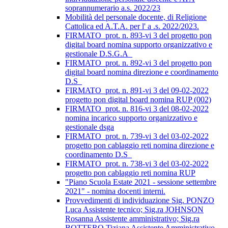
soprannumerario a.s. 2022/23
Mobilità del personale docente, di Religione
Cattolica ed A.T.A. per l' a .s. 2022/2023.
FIRMATO_prot. n. 893-vi 3 del progetto pon
digital board nomina supporto organizzativo e
gestionale D.S.G.A_
FIRMATO_prot. n. 892-vi 3 del progetto pon
digital board nomina direzione e coordinamento
D.S_
FIRMATO_prot. n. 891-vi 3 del 09-02-2022
progetto pon digital board nomina RUP (002)
FIRMATO_prot. n. 816-vi 3 del 08-02-2022
nomina incarico supporto organizzativo e
gestionale dsga
FIRMATO_prot. n. 739-vi 3 del 03-02-2022
progetto pon cablaggio reti nomina direzione e
coordinamento D.S_
FIRMATO_prot. n. 738-vi 3 del 03-02-2022
progetto pon cablaggio reti nomina RUP
"Piano Scuola Estate 2021 - sessione settembre
2021" - nomina docenti interni.
Provvedimenti di individuazione Sig. PONZO
Luca Assistente tecnico; Sig.ra JOHNSON
Rosanna Assistente amministrativo; Sig.ra
BOTTERO Tiziana Assistente Amministrativo.