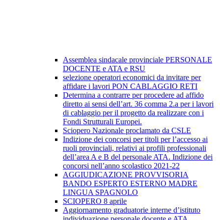
Assemblea sindacale provinciale PERSONALE
DOCENTE e ATA e RSU
selezione operatori economici da invitare per
affidare i lavori PON CABLAGGIO RETI
Determina a contrarre per procedere ad affido
diretto ai sensi dell’art. 36 comma 2.a per i lavori
di cablaggio per il progetto da realizzare con i
Fondi Strutturali Europei.
Sciopero Nazionale proclamato da CSLE
Indizione dei concorsi per titoli per l’accesso ai
ruoli provinciali, relativi ai profili professionali
dell’area A e B del personale ATA. Indizione dei
concorsi nell’anno scolastico 2021-22
AGGIUDICAZIONE PROVVISORIA
BANDO ESPERTO ESTERNO MADRE
LINGUA SPAGNOLO
SCIOPERO 8 aprile
Aggiornamento graduatorie interne d’istituto
individuazione personale docente e ATA