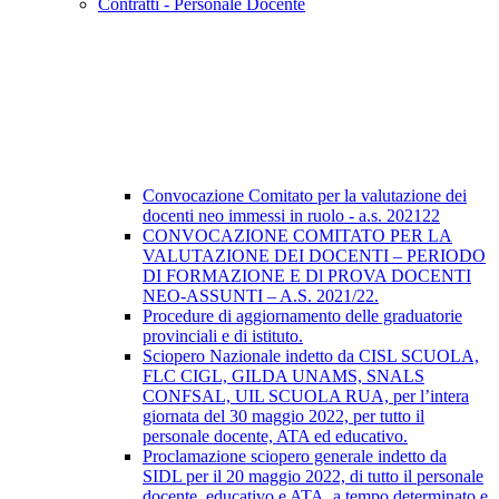
Contratti - Personale Docente
Convocazione Comitato per la valutazione dei
docenti neo immessi in ruolo - a.s. 202122
CONVOCAZIONE COMITATO PER LA
VALUTAZIONE DEI DOCENTI – PERIODO
DI FORMAZIONE E Dl PROVA DOCENTI
NEO-ASSUNTI – A.S. 2021/22.
Procedure di aggiornamento delle graduatorie
provinciali e di istituto.
Sciopero Nazionale indetto da CISL SCUOLA,
FLC CIGL, GILDA UNAMS, SNALS
CONFSAL, UIL SCUOLA RUA, per l’intera
giornata del 30 maggio 2022, per tutto il
personale docente, ATA ed educativo.
Proclamazione sciopero generale indetto da
SIDL per il 20 maggio 2022, di tutto il personale
docente, educativo e ATA, a tempo determinato e