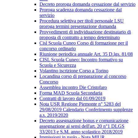
Decreto proroga domanda cessazione dal servizio
Proroga scadenza domanda cessazione dal
servizio
Procedura selettiva per titoli personale LSU
proroga termini presentazione domanda
Provvedimenti di individuazione destinatario di
proposta di contratto a tempo determinato
Cisl Scuola Cuneo Corso di formazione per il
concorso ordinario
Riunione periodica annuale Art. 35 D.lgs. 81/08
CISL Scuola Cuneo: Incontro formativo su
Scuola e Sicurezza
Volantino iscrizione Corso a Torino
Locandina corso di preparazione al concorso
Concorso
Assemblea incontro Die Cristofaro
Forma MAD Scuola Secondaria
Contratti di lavoro dal 01/09/2019
Nota USR Regione Piemonte n° 5283 del
29/08/2019 Calendario Conferimento supplenze
a.s. 2019/2020
Decreto assegnazione bonus e comunicazione
assegnazione ai sensi dell'art. 20 n°1 DLGS
33/2013 e S.M. anno scolastico 2018/2019
Immissioni in ruolo - Nota MIUR