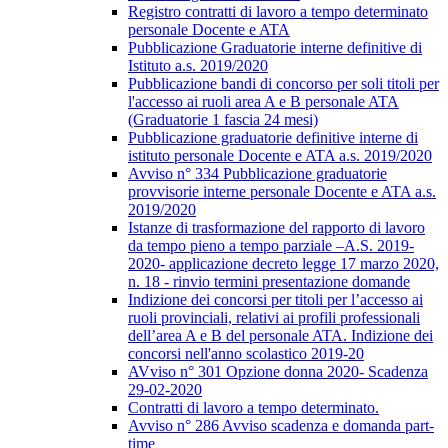
Registro contratti di lavoro a tempo determinato
personale Docente e ATA
Pubblicazione Graduatorie interne definitive di
Istituto a.s. 2019/2020
Pubblicazione bandi di concorso per soli titoli per
l'accesso ai ruoli area A e B personale ATA
(Graduatorie 1 fascia 24 mesi)
Pubblicazione graduatorie definitive interne di
istituto personale Docente e ATA a.s. 2019/2020
Avviso n° 334 Pubblicazione graduatorie
provvisorie interne personale Docente e ATA a.s.
2019/2020
Istanze di trasformazione del rapporto di lavoro
da tempo pieno a tempo parziale –A.S. 2019-
2020- applicazione decreto legge 17 marzo 2020,
n. 18 - rinvio termini presentazione domande
Indizione dei concorsi per titoli per l’accesso ai
ruoli provinciali, relativi ai profili professionali
dell’area A e B del personale ATA. Indizione dei
concorsi nell'anno scolastico 2019-20
AVviso n° 301 Opzione donna 2020- Scadenza
29-02-2020
Contratti di lavoro a tempo determinato.
Avviso n° 286 Avviso scadenza e domanda part-
time