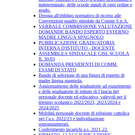
indeterminato, delle scuole statali di ogni ordine e
grado.
Deroga all'obbligo normativo di ricorso alle
Convenzioni quadro stipulate da Consip S.p.A.
VERBALE COMMISSIONE VALUTAZIONE
DOMANDE BANDO ESPERTO ESTERNO
MADRE LINGUA SPAGNOLO
PUBBLICAZIONE GRADUATORIA
INTERNA D'ISTITUTO - DOCENTE
ASSEMBLEA SINDACALE CISL SCUOLA
IL 30.03
DOMANDA PRESIDENTI DI COMM.
ESAMI DI STATO
Bando di selezione di una figura di esperto di
madre lingua spagnola.
Aggiornamento delle graduatorie ad esaurimento
e delle graduatorie di istituto di I fascia del
personale docente ed educativo, valevoli per il
triennio scolastico 2022/2023, 2023/2024 e
2024/2025
Mobilità personale docente di religione cattolica
per l’a.s. 2022/23 e individuazione
soprannumerari.
Conferimento incarichi a.s. 2021-22.
FIRMATO_12 AGGIUDICAZIONE