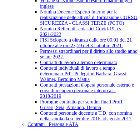
Verbale selezione esperto esterno madre lingua
inglese
Nomina Docente Esperto Interno per la
realizzazione delle attività di formazione CORSO
SICUREZZA - CLASSI TERZE (PCTO)
Nomina Referenti scolastici Covid-19 a.s.
2021/2022
FISI Sciopero a oltranza dalle ore 00,01 del 21
ottobre alle ore 23,59 del 31 ottobre 2021.
Permessi straordinari per il diritto allo studio anno
solare 2022.
Contratti di lavoro a tempo determinato
Contratti individuali di lavoro a tempo
determinato Prff. Pellegrino Barbara, Grassi
Walmer, Bertolino Mattia
Contratti prestazioni d'opera personale esterno e
corsi di recupero personale interno a.s.
2018/2019
Proroghe contratto per scrutini finali Proff.
Griseri, Seia, Arnaudo, Denina
Contratti personale docente a T.D. con nomina
della scuola da settembre 2016 ad agosto 2017
Contratti - Personale ATA