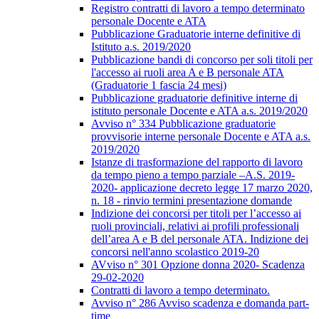
Registro contratti di lavoro a tempo determinato
personale Docente e ATA
Pubblicazione Graduatorie interne definitive di
Istituto a.s. 2019/2020
Pubblicazione bandi di concorso per soli titoli per
l'accesso ai ruoli area A e B personale ATA
(Graduatorie 1 fascia 24 mesi)
Pubblicazione graduatorie definitive interne di
istituto personale Docente e ATA a.s. 2019/2020
Avviso n° 334 Pubblicazione graduatorie
provvisorie interne personale Docente e ATA a.s.
2019/2020
Istanze di trasformazione del rapporto di lavoro
da tempo pieno a tempo parziale –A.S. 2019-
2020- applicazione decreto legge 17 marzo 2020,
n. 18 - rinvio termini presentazione domande
Indizione dei concorsi per titoli per l’accesso ai
ruoli provinciali, relativi ai profili professionali
dell’area A e B del personale ATA. Indizione dei
concorsi nell'anno scolastico 2019-20
AVviso n° 301 Opzione donna 2020- Scadenza
29-02-2020
Contratti di lavoro a tempo determinato.
Avviso n° 286 Avviso scadenza e domanda part-
time