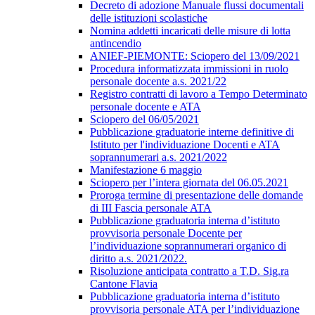
Decreto di adozione Manuale flussi documentali
delle istituzioni scolastiche
Nomina addetti incaricati delle misure di lotta
antincendio
ANIEF-PIEMONTE: Sciopero del 13/09/2021
Procedura informatizzata immissioni in ruolo
personale docente a.s. 2021/22
Registro contratti di lavoro a Tempo Determinato
personale docente e ATA
Sciopero del 06/05/2021
Pubblicazione graduatorie interne definitive di
Istituto per l'individuazione Docenti e ATA
soprannumerari a.s. 2021/2022
Manifestazione 6 maggio
Sciopero per l’intera giornata del 06.05.2021
Proroga termine di presentazione delle domande
di III Fascia personale ATA
Pubblicazione graduatoria interna d’istituto
provvisoria personale Docente per
l’individuazione soprannumerari organico di
diritto a.s. 2021/2022.
Risoluzione anticipata contratto a T.D. Sig.ra
Cantone Flavia
Pubblicazione graduatoria interna d’istituto
provvisoria personale ATA per l’individuazione