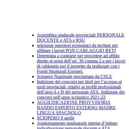
Assemblea sindacale provinciale PERSONALE
DOCENTE e ATA e RSU
selezione operatori economici da invitare per
affidare i lavori PON CABLAGGIO RETI
Determina a contrarre per procedere ad affido
diretto ai sensi dell’art. 36 comma 2.a per i lavori
di cablaggio per il progetto da realizzare con i
Fondi Strutturali Europei.
Sciopero Nazionale proclamato da CSLE
Indizione dei concorsi per titoli per l’accesso ai
ruoli provinciali, relativi ai profili professionali
dell’area A e B del personale ATA. Indizione dei
concorsi nell’anno scolastico 2021-22
AGGIUDICAZIONE PROVVISORIA
BANDO ESPERTO ESTERNO MADRE
LINGUA SPAGNOLO
SCIOPERO 8 aprile
Aggiornamento graduatorie interne d’istituto
individuazione personale docente e ATA