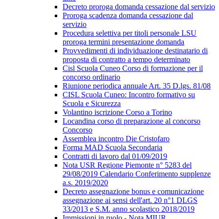
Decreto proroga domanda cessazione dal servizio
Proroga scadenza domanda cessazione dal
servizio
Procedura selettiva per titoli personale LSU
proroga termini presentazione domanda
Provvedimenti di individuazione destinatario di
proposta di contratto a tempo determinato
Cisl Scuola Cuneo Corso di formazione per il
concorso ordinario
Riunione periodica annuale Art. 35 D.lgs. 81/08
CISL Scuola Cuneo: Incontro formativo su
Scuola e Sicurezza
Volantino iscrizione Corso a Torino
Locandina corso di preparazione al concorso
Concorso
Assemblea incontro Die Cristofaro
Forma MAD Scuola Secondaria
Contratti di lavoro dal 01/09/2019
Nota USR Regione Piemonte n° 5283 del
29/08/2019 Calendario Conferimento supplenze
a.s. 2019/2020
Decreto assegnazione bonus e comunicazione
assegnazione ai sensi dell'art. 20 n°1 DLGS
33/2013 e S.M. anno scolastico 2018/2019
Immissioni in ruolo - Nota MIUR