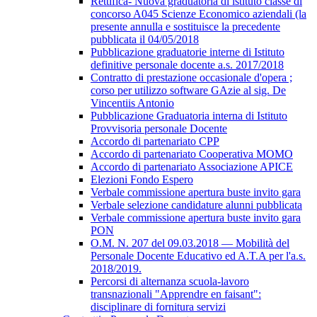
Rettifica- Nuova graduatoria di istituto classe di
concorso A045 Scienze Economico aziendali (la
presente annulla e sostituisce la precedente
pubblicata il 04/05/2018
Pubblicazione graduatorie interne di Istituto
definitive personale docente a.s. 2017/2018
Contratto di prestazione occasionale d'opera ;
corso per utilizzo software GAzie al sig. De
Vincentiis Antonio
Pubblicazione Graduatoria interna di Istituto
Provvisoria personale Docente
Accordo di partenariato CPP
Accordo di partenariato Cooperativa MOMO
Accordo di partenariato Associazione APICE
Elezioni Fondo Espero
Verbale commissione apertura buste invito gara
Verbale selezione candidature alunni pubblicata
Verbale commissione apertura buste invito gara
PON
O.M. N. 207 del 09.03.2018 — Mobilità del
Personale Docente Educativo ed A.T.A per l'a.s.
2018/2019.
Percorsi di alternanza scuola-lavoro
transnazionali "Apprendre en faisant":
disciplinare di fornitura servizi