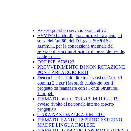
Avviso pubblico servizio assicurativo
AVVISO bando di gara a procedura aperta, ai
sensi dell’art.60, del D.Lgs n. 50/2016 e
ss.mm.ii., per la concessione triennale del
servizio di somministrazione di bevande fredde,
calde, snack,
ORDINE_6786123
PROVVEDIMENTO DI NON ROTAZIONE
PON CABLAGGIO RETI
Determina di affido diretto ai sensi dell’art. 36
comma 2.a per i lavori di cablaggio per il
progetto da realizzare con i Fondi Strutturali
EuropeI.
FIRMATO_prot. n. 938-vi 3 del 11-02-2022
avviso rivolto al personale interno esperto
progettista
GARA NAZIONALE A.F.M. 2022
FIRMATO_BANDO ESPERTO ESTERNO
MADRE LINGUA INGLESE
FIRMATO_05 BANDO ESPERTO ESTERNO