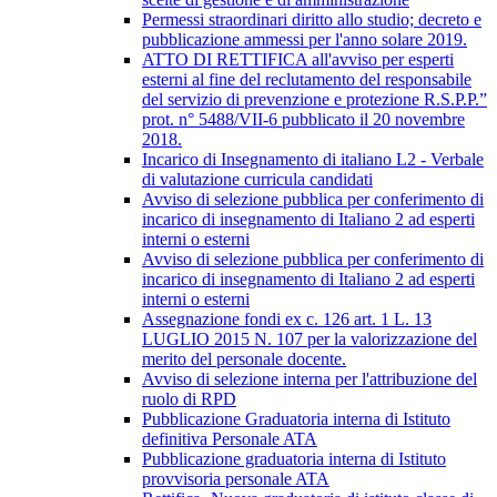
Permessi straordinari diritto allo studio; decreto e
pubblicazione ammessi per l'anno solare 2019.
ATTO DI RETTIFICA all'avviso per esperti
esterni al fine del reclutamento del responsabile
del servizio di prevenzione e protezione R.S.P.P.”
prot. n° 5488/VII-6 pubblicato il 20 novembre
2018.
Incarico di Insegnamento di italiano L2 - Verbale
di valutazione curricula candidati
Avviso di selezione pubblica per conferimento di
incarico di insegnamento di Italiano 2 ad esperti
interni o esterni
Avviso di selezione pubblica per conferimento di
incarico di insegnamento di Italiano 2 ad esperti
interni o esterni
Assegnazione fondi ex c. 126 art. 1 L. 13
LUGLIO 2015 N. 107 per la valorizzazione del
merito del personale docente.
Avviso di selezione interna per l'attribuzione del
ruolo di RPD
Pubblicazione Graduatoria interna di Istituto
definitiva Personale ATA
Pubblicazione graduatoria interna di Istituto
provvisoria personale ATA