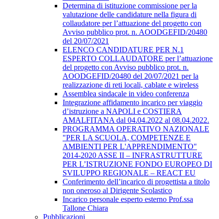
Determina di istituzione commissione per la
valutazione delle candidature nella figura di
collaudatore per l’attuazione del progetto con
Avviso pubblico prot. n. AOODGEFID/20480
del 20/07/2021
ELENCO CANDIDATURE PER N.1
ESPERTO COLLAUDATORE per l’attuazione
del progetto con Avviso pubblico prot. n.
AOODGEFID/20480 del 20/07/2021 per la
realizzazione di reti locali, cablate e wireless
Assemblea sindacale in video conferenza
Integrazione affidamento incarico per viaggio
d’istruzione a NAPOLI e COSTIERA
AMALFITANA dal 04.04.2022 al 08.04.2022.
PROGRAMMA OPERATIVO NAZIONALE
"PER LA SCUOLA, COMPETENZE E
AMBIENTI PER L'APPRENDIMENTO"
2014-2020 ASSE II – INFRASTRUTTURE
PER L’ISTRUZIONE FONDO EUROPEO DI
SVILUPPO REGIONALE – REACT EU
Conferimento dell’incarico di progettista a titolo
non oneroso al Dirigente Scolastico
Incarico personale esperto esterno Prof.ssa
Tallone Chiara
Pubblicazioni