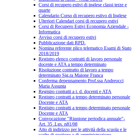
Corsi di recupero estivi di inglese classi terze e
quarte
Calendario Corso di recupero estivo di Inglese
Ulteriori Calendari corsi di recupero estivi
Corsi di Recupero Estivi Economia Aziendale -
Informatica
Avviso corsi di recupero estivi
Pubblicazione dati RPD.
Nomina referente plico telematico Esami di Stato
2018/2019
Registro elenco contratti di lavoro personale
docente e ATA a tempo determinato
Risoluzione contratto di lavoro a tempo
determinato Sig.ra Maione Franca
Conferma depennamento Prof.ssa Andreocci
Maria Assunta
Registro contratti a t. d. docenti e ATA
Registro contratti a tempo determinato personale
Docente e ATA
Registro contratti a tempo determinato personale
Docente e ATA
Convocazione "Riunione periodica annuale"-
Art. 35 .Lgs. n81/08
Atto di indirizzo per le attività della scuola e le
scelte di gestione e di amministrazione