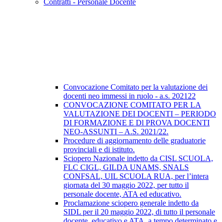
Contratti - Personale Docente
Convocazione Comitato per la valutazione dei
docenti neo immessi in ruolo - a.s. 202122
CONVOCAZIONE COMITATO PER LA
VALUTAZIONE DEI DOCENTI – PERIODO
DI FORMAZIONE E Dl PROVA DOCENTI
NEO-ASSUNTI – A.S. 2021/22.
Procedure di aggiornamento delle graduatorie
provinciali e di istituto.
Sciopero Nazionale indetto da CISL SCUOLA,
FLC CIGL, GILDA UNAMS, SNALS
CONFSAL, UIL SCUOLA RUA, per l’intera
giornata del 30 maggio 2022, per tutto il
personale docente, ATA ed educativo.
Proclamazione sciopero generale indetto da
SIDL per il 20 maggio 2022, di tutto il personale
docente, educativo e ATA, a tempo determinato e