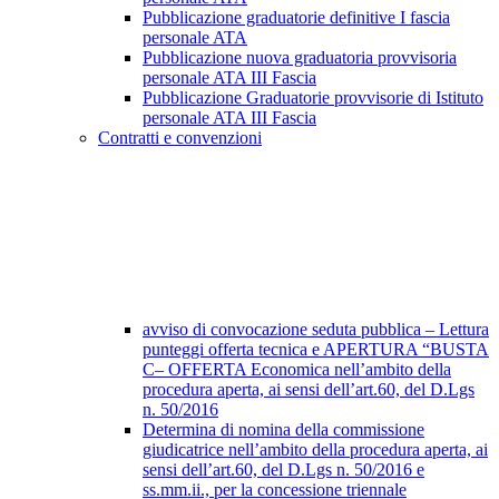
Pubblicazione graduatorie definitive I fascia
personale ATA
Pubblicazione nuova graduatoria provvisoria
personale ATA III Fascia
Pubblicazione Graduatorie provvisorie di Istituto
personale ATA III Fascia
Contratti e convenzioni
avviso di convocazione seduta pubblica – Lettura
punteggi offerta tecnica e APERTURA “BUSTA
C– OFFERTA Economica nell’ambito della
procedura aperta, ai sensi dell’art.60, del D.Lgs
n. 50/2016
Determina di nomina della commissione
giudicatrice nell’ambito della procedura aperta, ai
sensi dell’art.60, del D.Lgs n. 50/2016 e
ss.mm.ii., per la concessione triennale