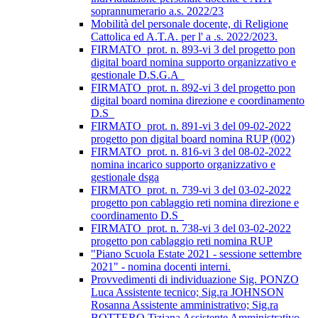
soprannumerario a.s. 2022/23
Mobilità del personale docente, di Religione
Cattolica ed A.T.A. per l' a .s. 2022/2023.
FIRMATO_prot. n. 893-vi 3 del progetto pon
digital board nomina supporto organizzativo e
gestionale D.S.G.A_
FIRMATO_prot. n. 892-vi 3 del progetto pon
digital board nomina direzione e coordinamento
D.S_
FIRMATO_prot. n. 891-vi 3 del 09-02-2022
progetto pon digital board nomina RUP (002)
FIRMATO_prot. n. 816-vi 3 del 08-02-2022
nomina incarico supporto organizzativo e
gestionale dsga
FIRMATO_prot. n. 739-vi 3 del 03-02-2022
progetto pon cablaggio reti nomina direzione e
coordinamento D.S_
FIRMATO_prot. n. 738-vi 3 del 03-02-2022
progetto pon cablaggio reti nomina RUP
"Piano Scuola Estate 2021 - sessione settembre
2021" - nomina docenti interni.
Provvedimenti di individuazione Sig. PONZO
Luca Assistente tecnico; Sig.ra JOHNSON
Rosanna Assistente amministrativo; Sig.ra
BOTTERO Tiziana Assistente Amministrativo.