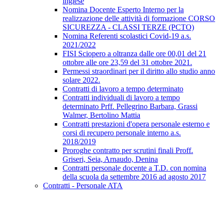
inglese
Nomina Docente Esperto Interno per la
realizzazione delle attività di formazione CORSO
SICUREZZA - CLASSI TERZE (PCTO)
Nomina Referenti scolastici Covid-19 a.s.
2021/2022
FISI Sciopero a oltranza dalle ore 00,01 del 21
ottobre alle ore 23,59 del 31 ottobre 2021.
Permessi straordinari per il diritto allo studio anno
solare 2022.
Contratti di lavoro a tempo determinato
Contratti individuali di lavoro a tempo
determinato Prff. Pellegrino Barbara, Grassi
Walmer, Bertolino Mattia
Contratti prestazioni d'opera personale esterno e
corsi di recupero personale interno a.s.
2018/2019
Proroghe contratto per scrutini finali Proff.
Griseri, Seia, Arnaudo, Denina
Contratti personale docente a T.D. con nomina
della scuola da settembre 2016 ad agosto 2017
Contratti - Personale ATA