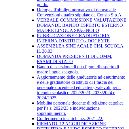
grado.
Deroga all'obbligo normativo di ricorso alle
Convenzioni quadro stipulate da Consip S.p.A.
VERBALE COMMISSIONE VALUTAZIONE
DOMANDE BANDO ESPERTO ESTERNO
MADRE LINGUA SPAGNOLO
PUBBLICAZIONE GRADUATORIA
INTERNA D'ISTITUTO - DOCENTE
ASSEMBLEA SINDACALE CISL SCUOLA
IL 30.03
DOMANDA PRESIDENTI DI COMM.
ESAMI DI STATO
Bando di selezione di una figura di esperto di
madre lingua spagnola.
Aggiornamento delle graduatorie ad esaurimento
e delle graduatorie di istituto di I fascia del
personale docente ed educativo, valevoli per il
triennio scolastico 2022/2023, 2023/2024 e
2024/2025
Mobilità personale docente di religione cattolica
per l’a.s. 2022/23 e individuazione
soprannumerari.
Conferimento incarichi a.s. 2021-22.
FIRMATO_12 AGGIUDICAZIONE
DEFINITIVA BANDO ESPERTO ESTERNO