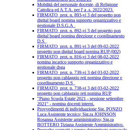
Mobilità del personale docente, di Religione
Cattolica ed A.T.A. per l' a .s. 2022/2023.
FIRMATO_prot. n. 893-vi 3 del progetto pon
digital board nomina supporto organizzativo e
gestionale D.S.G.A_
FIRMATO_prot. n. 892-vi 3 del progetto pon
digital board nomina direzione e coordinamento
D.S_
FIRMATO_prot. n. 891-vi 3 del 09-02-2022
progetto pon digital board nomina RUP (002)
FIRMATO_prot. n. 816-vi 3 del 08-02-2022
nomina incarico supporto organizzativo e
gestionale dsga
FIRMATO_prot. n. 739-vi 3 del 03-02-2022
progetto pon cablaggio reti nomina direzione e
coordinamento D.S_
FIRMATO_prot. n. 738-vi 3 del 03-02-2022
progetto pon cablaggio reti nomina RUP
"Piano Scuola Estate 2021 - sessione settembre
2021" - nomina docenti interni.
Provvedimenti di individuazione Sig. PONZO
Luca Assistente tecnico; Sig.ra JOHNSON
Rosanna Assistente amministrativo; Sig.ra
BOTTERO Tiziana Assistente Amministrativo.
Proroghe contratti a tempo determinato personale