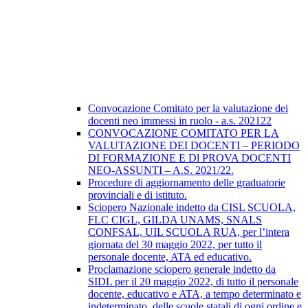
Convocazione Comitato per la valutazione dei
docenti neo immessi in ruolo - a.s. 202122
CONVOCAZIONE COMITATO PER LA
VALUTAZIONE DEI DOCENTI – PERIODO
DI FORMAZIONE E Dl PROVA DOCENTI
NEO-ASSUNTI – A.S. 2021/22.
Procedure di aggiornamento delle graduatorie
provinciali e di istituto.
Sciopero Nazionale indetto da CISL SCUOLA,
FLC CIGL, GILDA UNAMS, SNALS
CONFSAL, UIL SCUOLA RUA, per l’intera
giornata del 30 maggio 2022, per tutto il
personale docente, ATA ed educativo.
Proclamazione sciopero generale indetto da
SIDL per il 20 maggio 2022, di tutto il personale
docente, educativo e ATA, a tempo determinato e
indeterminato, delle scuole statali di ogni ordine e