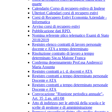
quarte
Calendario Corso di recupero estivo di Inglese
Ulteriori Calendari corsi di recupero estivi
Corsi di Recupero Estivi Economia Aziendale -
Informatica
Avviso corsi di recupero estivi
Pubblicazione dati RPD.
Nomina referente plico telematico Esami di Stato
2018/2019
Registro elenco contratti di lavoro personale
docente e ATA a tempo determinato
Risoluzione contratto di lavoro a tempo
determinato Sig.ra Maione Franca
Conferma depennamento Prof.ssa Andreocci
Maria Assunta
Registro contratti a t. d. docenti e ATA
Registro contratti a tempo determinato personale
Docente e ATA
Registro contratti a tempo determinato personale
Docente e ATA
Convocazione "Riunione periodica annuale"-
Art. 35 .Lgs. n81/08
Atto di indirizzo per le attività della scuola e le
scelte di gestione e di amministrazione
Permessi straordinari diritto allo studio; decreto e