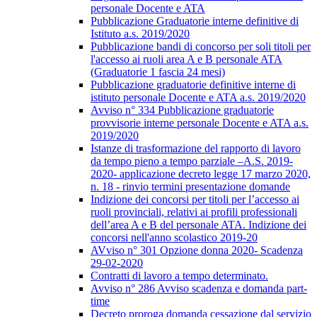
personale Docente e ATA
Pubblicazione Graduatorie interne definitive di
Istituto a.s. 2019/2020
Pubblicazione bandi di concorso per soli titoli per
l'accesso ai ruoli area A e B personale ATA
(Graduatorie 1 fascia 24 mesi)
Pubblicazione graduatorie definitive interne di
istituto personale Docente e ATA a.s. 2019/2020
Avviso n° 334 Pubblicazione graduatorie
provvisorie interne personale Docente e ATA a.s.
2019/2020
Istanze di trasformazione del rapporto di lavoro
da tempo pieno a tempo parziale –A.S. 2019-
2020- applicazione decreto legge 17 marzo 2020,
n. 18 - rinvio termini presentazione domande
Indizione dei concorsi per titoli per l’accesso ai
ruoli provinciali, relativi ai profili professionali
dell’area A e B del personale ATA. Indizione dei
concorsi nell'anno scolastico 2019-20
AVviso n° 301 Opzione donna 2020- Scadenza
29-02-2020
Contratti di lavoro a tempo determinato.
Avviso n° 286 Avviso scadenza e domanda part-
time
Decreto proroga domanda cessazione dal servizio