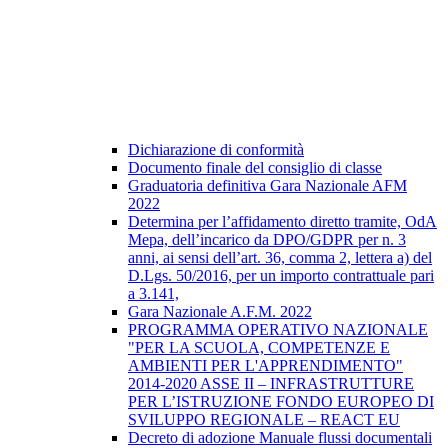
Dichiarazione di conformità
Documento finale del consiglio di classe
Graduatoria definitiva Gara Nazionale AFM
2022
Determina per l’affidamento diretto tramite, OdA
Mepa, dell’incarico da DPO/GDPR per n. 3
anni, ai sensi dell’art. 36, comma 2, lettera a) del
D.Lgs. 50/2016, per un importo contrattuale pari
a 3.141,
Gara Nazionale A.F.M. 2022
PROGRAMMA OPERATIVO NAZIONALE
"PER LA SCUOLA, COMPETENZE E
AMBIENTI PER L'APPRENDIMENTO"
2014-2020 ASSE II – INFRASTRUTTURE
PER L’ISTRUZIONE FONDO EUROPEO DI
SVILUPPO REGIONALE – REACT EU
Decreto di adozione Manuale flussi documentali