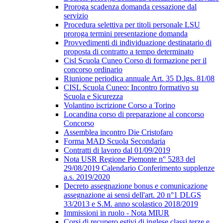
Proroga scadenza domanda cessazione dal
servizio
Procedura selettiva per titoli personale LSU
proroga termini presentazione domanda
Provvedimenti di individuazione destinatario di
proposta di contratto a tempo determinato
Cisl Scuola Cuneo Corso di formazione per il
concorso ordinario
Riunione periodica annuale Art. 35 D.lgs. 81/08
CISL Scuola Cuneo: Incontro formativo su
Scuola e Sicurezza
Volantino iscrizione Corso a Torino
Locandina corso di preparazione al concorso
Concorso
Assemblea incontro Die Cristofaro
Forma MAD Scuola Secondaria
Contratti di lavoro dal 01/09/2019
Nota USR Regione Piemonte n° 5283 del
29/08/2019 Calendario Conferimento supplenze
a.s. 2019/2020
Decreto assegnazione bonus e comunicazione
assegnazione ai sensi dell'art. 20 n°1 DLGS
33/2013 e S.M. anno scolastico 2018/2019
Immissioni in ruolo - Nota MIUR
Corsi di recupero estivi di inglese classi terze e