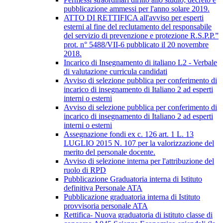
pubblicazione ammessi per l'anno solare 2019.
ATTO DI RETTIFICA all'avviso per esperti
esterni al fine del reclutamento del responsabile
del servizio di prevenzione e protezione R.S.P.P.”
prot. n° 5488/VII-6 pubblicato il 20 novembre
2018.
Incarico di Insegnamento di italiano L2 - Verbale
di valutazione curricula candidati
Avviso di selezione pubblica per conferimento di
incarico di insegnamento di Italiano 2 ad esperti
interni o esterni
Avviso di selezione pubblica per conferimento di
incarico di insegnamento di Italiano 2 ad esperti
interni o esterni
Assegnazione fondi ex c. 126 art. 1 L. 13
LUGLIO 2015 N. 107 per la valorizzazione del
merito del personale docente.
Avviso di selezione interna per l'attribuzione del
ruolo di RPD
Pubblicazione Graduatoria interna di Istituto
definitiva Personale ATA
Pubblicazione graduatoria interna di Istituto
provvisoria personale ATA
Rettifica- Nuova graduatoria di istituto classe di