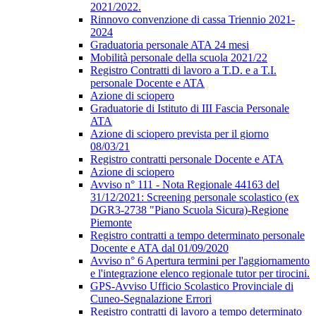
2021/2022.
Rinnovo convenzione di cassa Triennio 2021-
2024
Graduatoria personale ATA 24 mesi
Mobilità personale della scuola 2021/22
Registro Contratti di lavoro a T.D. e a T.I.
personale Docente e ATA
Azione di sciopero
Graduatorie di Istituto di III Fascia Personale
ATA
Azione di sciopero prevista per il giorno
08/03/21
Registro contratti personale Docente e ATA
Azione di sciopero
Avviso n° 111 - Nota Regionale 44163 del
31/12/2021: Screening personale scolastico (ex
DGR3-2738 "Piano Scuola Sicura)-Regione
Piemonte
Registro contratti a tempo determinato personale
Docente e ATA dal 01/09/2020
Avviso n° 6 Apertura termini per l'aggiornamento
e l'integrazione elenco regionale tutor per tirocini.
GPS-Avviso Ufficio Scolastico Provinciale di
Cuneo-Segnalazione Errori
Registro contratti di lavoro a tempo determinato