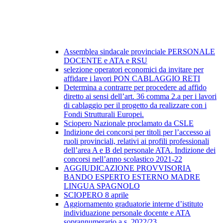
Assemblea sindacale provinciale PERSONALE
DOCENTE e ATA e RSU
selezione operatori economici da invitare per
affidare i lavori PON CABLAGGIO RETI
Determina a contrarre per procedere ad affido
diretto ai sensi dell’art. 36 comma 2.a per i lavori
di cablaggio per il progetto da realizzare con i
Fondi Strutturali Europei.
Sciopero Nazionale proclamato da CSLE
Indizione dei concorsi per titoli per l’accesso ai
ruoli provinciali, relativi ai profili professionali
dell’area A e B del personale ATA. Indizione dei
concorsi nell’anno scolastico 2021-22
AGGIUDICAZIONE PROVVISORIA
BANDO ESPERTO ESTERNO MADRE
LINGUA SPAGNOLO
SCIOPERO 8 aprile
Aggiornamento graduatorie interne d’istituto
individuazione personale docente e ATA
soprannumerario a.s. 2022/23