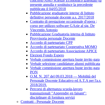
concorso A045 Scienze Economico aziendali (la
presente annulla e sostituisce la precedente
pubblicata il 04/05/2018
Pubblicazione graduatorie interne di Istituto
definitive personale docente a.s. 2017/2018
Contratto di prestazione occasionale d'opera ;
corso per utilizzo software GAzie al sig. De
Vincentiis Antonio
Pubblicazione Graduatoria interna di Istituto
Provvisoria personale Docente
Accordo di partenariato CPP
Accordo di partenariato Cooperativa MOMO
Accordo di partenariato Associazione APICE
Elezioni Fondo Espero
Verbale commissione apertura buste invito gara
Verbale selezione candidature alunni pubblicata
Verbale commissione apertura buste invito gara
PON
O.M. N. 207 del 09.03.2018 — Mobilità del
Personale Docente Educativo ed A.T.A per l'a.s.
2018/2019.
Percorsi di alternanza scuola-lavoro
transnazionali "Apprendre en faisant":
disciplinare di fornitura servizi
Contratti - Personale Docente