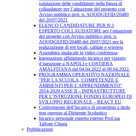
valutazione delle candidature nella figura di
collaudatore per l’attuazione del progetto con
Avviso pubblico prot. n. AOODGEFID/20480
del 20/07/2021
ELENCO CANDIDATURE PER N.1
ESPERTO COLLAUDATORE per l’attuazione
del progetto con Avviso pubblico prot. n.
AOODGEFID/20480 del 20/07/2021 per la
realizzazione di reti locali, cablate e wireless
Assemblea sindacale in video conferenza
Integrazione affidamento incarico per viaggio
d’istruzione a NAPOLI e COSTIERA
AMALFITANA dal 04.04.2022 al 08.04.2022.
PROGRAMMA OPERATIVO NAZIONALE
"PER LA SCUOLA, COMPETENZE E
AMBIENTI PER L'APPRENDIMENTO"
2014-2020 ASSE II – INFRASTRUTTURE
PER L’ISTRUZIONE FONDO EUROPEO DI
SVILUPPO REGIONALE – REACT EU
Conferimento dell’incarico di progettista a titolo
non oneroso al Dirigente Scolastico
Incarico personale esperto esterno Prof.ssa
Tallone Chiara
Pubblicazioni