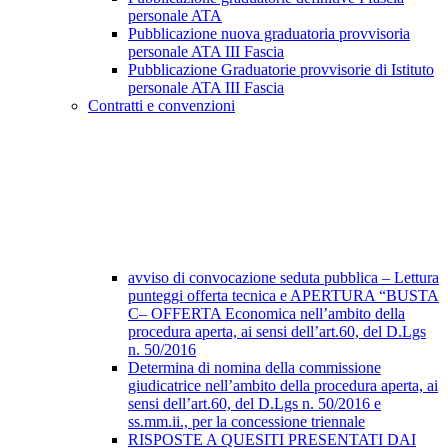
personale ATA
Pubblicazione nuova graduatoria provvisoria
personale ATA III Fascia
Pubblicazione Graduatorie provvisorie di Istituto
personale ATA III Fascia
Contratti e convenzioni
avviso di convocazione seduta pubblica – Lettura
punteggi offerta tecnica e APERTURA “BUSTA
C– OFFERTA Economica nell’ambito della
procedura aperta, ai sensi dell’art.60, del D.Lgs
n. 50/2016
Determina di nomina della commissione
giudicatrice nell’ambito della procedura aperta, ai
sensi dell’art.60, del D.Lgs n. 50/2016 e
ss.mm.ii., per la concessione triennale
RISPOSTE A QUESITI PRESENTATI DAI