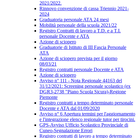
2021/2022.
Rinnovo convenzione di cassa Triennio 2021-
2024
Graduatoria personale ATA 24 mesi
Mobilità personale della scuola 2021/22
Registro Contratti di lavoro a T.D. e a T.I.
personale Docente e ATA
Azione di sciopero
Graduatorie di Istituto di III Fascia Personale
ATA
Azione di sciopero prevista per il giorno
08/03/21
Registro contratti personale Docente e ATA
Azione di sciopero
Avviso n° 111 - Nota Regionale 44163 del
31/12/2021: Screening personale scolastico (ex
DGR3-2738 "Piano Scuola Sicura)-Regione
Piemonte
Registro contratti a tempo determinato personale
Docente e ATA dal 01/09/2020
Avviso n° 6 Apertura termini per l'aggiornamento
e l'integrazione elenco regionale tutor per tirocini.
GPS-Avviso Ufficio Scolastico Provinciale di
Cuneo-Segnalazione Errori
Registro contratti di lavoro a tempo determinato