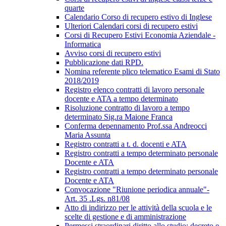
quarte
Calendario Corso di recupero estivo di Inglese
Ulteriori Calendari corsi di recupero estivi
Corsi di Recupero Estivi Economia Aziendale -
Informatica
Avviso corsi di recupero estivi
Pubblicazione dati RPD.
Nomina referente plico telematico Esami di Stato
2018/2019
Registro elenco contratti di lavoro personale
docente e ATA a tempo determinato
Risoluzione contratto di lavoro a tempo
determinato Sig.ra Maione Franca
Conferma depennamento Prof.ssa Andreocci
Maria Assunta
Registro contratti a t. d. docenti e ATA
Registro contratti a tempo determinato personale
Docente e ATA
Registro contratti a tempo determinato personale
Docente e ATA
Convocazione "Riunione periodica annuale"-
Art. 35 .Lgs. n81/08
Atto di indirizzo per le attività della scuola e le
scelte di gestione e di amministrazione
Permessi straordinari diritto allo studio; decreto e