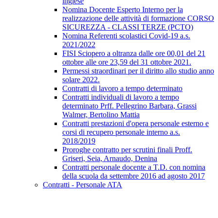
inglese
Nomina Docente Esperto Interno per la
realizzazione delle attività di formazione CORSO
SICUREZZA - CLASSI TERZE (PCTO)
Nomina Referenti scolastici Covid-19 a.s.
2021/2022
FISI Sciopero a oltranza dalle ore 00,01 del 21
ottobre alle ore 23,59 del 31 ottobre 2021.
Permessi straordinari per il diritto allo studio anno
solare 2022.
Contratti di lavoro a tempo determinato
Contratti individuali di lavoro a tempo
determinato Prff. Pellegrino Barbara, Grassi
Walmer, Bertolino Mattia
Contratti prestazioni d'opera personale esterno e
corsi di recupero personale interno a.s.
2018/2019
Proroghe contratto per scrutini finali Proff.
Griseri, Seia, Arnaudo, Denina
Contratti personale docente a T.D. con nomina
della scuola da settembre 2016 ad agosto 2017
Contratti - Personale ATA