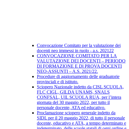
Convocazione Comitato per la valutazione dei
docenti neo immessi in ruolo - a.s. 202122
CONVOCAZIONE COMITATO PER LA
VALUTAZIONE DEI DOCENTI – PERIODO
DI FORMAZIONE E Dl PROVA DOCENTI
NEO-ASSUNTI – A.S. 2021/22.
Procedure di aggiornamento delle graduatorie
provinciali e di istituto.
Sciopero Nazionale indetto da CISL SCUOLA,
FLC CIGL, GILDA UNAMS, SNALS
CONFSAL, UIL SCUOLA RUA, per l’intera
giornata del 30 maggio 2022, per tutto il
personale docente, ATA ed educativo.
Proclamazione sciopero generale indetto da
SIDL per il 20 maggio 2022, di tutto il personale
docente, educativo e ATA, a tempo determinato e
indeterminato, delle scuole statali di ogni ordine e