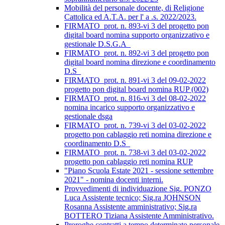
Mobilità del personale docente, di Religione
Cattolica ed A.T.A. per l' a .s. 2022/2023.
FIRMATO_prot. n. 893-vi 3 del progetto pon
digital board nomina supporto organizzativo e
gestionale D.S.G.A_
FIRMATO_prot. n. 892-vi 3 del progetto pon
digital board nomina direzione e coordinamento
D.S_
FIRMATO_prot. n. 891-vi 3 del 09-02-2022
progetto pon digital board nomina RUP (002)
FIRMATO_prot. n. 816-vi 3 del 08-02-2022
nomina incarico supporto organizzativo e
gestionale dsga
FIRMATO_prot. n. 739-vi 3 del 03-02-2022
progetto pon cablaggio reti nomina direzione e
coordinamento D.S_
FIRMATO_prot. n. 738-vi 3 del 03-02-2022
progetto pon cablaggio reti nomina RUP
"Piano Scuola Estate 2021 - sessione settembre
2021" - nomina docenti interni.
Provvedimenti di individuazione Sig. PONZO
Luca Assistente tecnico; Sig.ra JOHNSON
Rosanna Assistente amministrativo; Sig.ra
BOTTERO Tiziana Assistente Amministrativo.
Proroghe contratti a tempo determinato personale