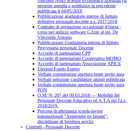
concorso A045 Scienze Economico aziendali (la
presente annulla e sostituisce la precedente
pubblicata il 04/05/2018
Pubblicazione graduatorie interne di Istituto
definitive personale docente a.s. 2017/2018
Contratto di prestazione occasionale d'opera ;
corso per utilizzo software GAzie al sig. De
Vincentiis Antonio
Pubblicazione Graduatoria interna di Istituto
Provvisoria personale Docente
Accordo di partenariato CPP
Accordo di partenariato Cooperativa MOMO
Accordo di partenariato Associazione APICE
Elezioni Fondo Espero
Verbale commissione apertura buste invito gara
Verbale selezione candidature alunni pubblicata
Verbale commissione apertura buste invito gara
PON
O.M. N. 207 del 09.03.2018 — Mobilità del
Personale Docente Educativo ed A.T.A per l'a.s.
2018/2019.
Percorsi di alternanza scuola-lavoro
transnazionali "Apprendre en faisant":
disciplinare di fornitura servizi
Contratti - Personale Docente