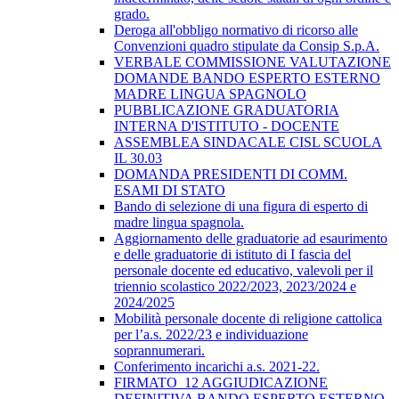
grado.
Deroga all'obbligo normativo di ricorso alle
Convenzioni quadro stipulate da Consip S.p.A.
VERBALE COMMISSIONE VALUTAZIONE
DOMANDE BANDO ESPERTO ESTERNO
MADRE LINGUA SPAGNOLO
PUBBLICAZIONE GRADUATORIA
INTERNA D'ISTITUTO - DOCENTE
ASSEMBLEA SINDACALE CISL SCUOLA
IL 30.03
DOMANDA PRESIDENTI DI COMM.
ESAMI DI STATO
Bando di selezione di una figura di esperto di
madre lingua spagnola.
Aggiornamento delle graduatorie ad esaurimento
e delle graduatorie di istituto di I fascia del
personale docente ed educativo, valevoli per il
triennio scolastico 2022/2023, 2023/2024 e
2024/2025
Mobilità personale docente di religione cattolica
per l’a.s. 2022/23 e individuazione
soprannumerari.
Conferimento incarichi a.s. 2021-22.
FIRMATO_12 AGGIUDICAZIONE
DEFINITIVA BANDO ESPERTO ESTERNO