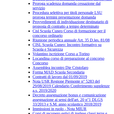
Proroga scadenza domanda cessazione dal
servizio
Procedura selettiva per titoli personale LSU
proroga termini presentazione domanda
Provvedimenti di individuazione destinatario di
proposta di contratto a tempo determinato
Cisl Scuola Cuneo Corso di formazione per il
concorso ordinario
Riunione periodica annuale Art. 35 D.lgs. 81/08
CISL Scuola Cuneo: Incontro formativo su
Scuola e Sicurezza
Volantino iscrizione Corso a Torino
Locandina corso di preparazione al concorso
Concorso
Assemblea incontro Die Cristofaro
Forma MAD Scuola Secondaria
Contratti di lavoro dal 01/09/2019
Nota USR Regione Piemonte n° 5283 del
29/08/2019 Calendario Conferimento supplenze
a.s. 2019/2020
Decreto assegnazione bonus e comunicazione
assegnazione ai sensi dell'art. 20 n°1 DLGS
33/2013 e S.M. anno scolastico 2018/2019
Immissioni in ruolo - Nota MIUR
Corsi di recupero estivi di inglese classi terze e