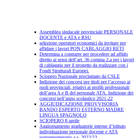
Assemblea sindacale provinciale PERSONALE
DOCENTE e ATA e RSU
selezione operatori economici da invitare per
affidare i lavori PON CABLAGGIO RETI
Determina a contrarre per procedere ad affido
diretto ai sensi dell’art. 36 comma 2.a per i lavori
di cablaggio per il progetto da realizzare con i
Fondi Strutturali Europei.
Sciopero Nazionale proclamato da CSLE
Indizione dei concorsi per titoli per l’accesso ai
ruoli provinciali, relativi ai profili professionali
dell’area A e B del personale ATA. Indizione dei
concorsi nell’anno scolastico 2021-22
AGGIUDICAZIONE PROVVISORIA
BANDO ESPERTO ESTERNO MADRE
LINGUA SPAGNOLO
SCIOPERO 8 aprile
Aggiornamento graduatorie interne d’istituto
individuazione personale docente e ATA
soprannumerario a.s. 2022/23