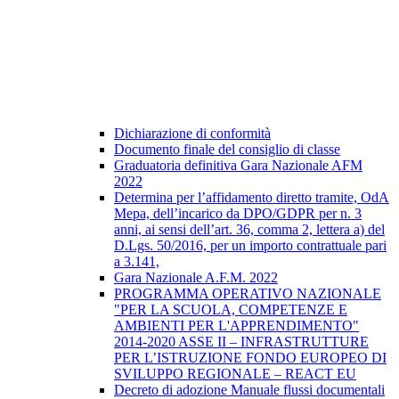
Dichiarazione di conformità
Documento finale del consiglio di classe
Graduatoria definitiva Gara Nazionale AFM
2022
Determina per l’affidamento diretto tramite, OdA
Mepa, dell’incarico da DPO/GDPR per n. 3
anni, ai sensi dell’art. 36, comma 2, lettera a) del
D.Lgs. 50/2016, per un importo contrattuale pari
a 3.141,
Gara Nazionale A.F.M. 2022
PROGRAMMA OPERATIVO NAZIONALE
"PER LA SCUOLA, COMPETENZE E
AMBIENTI PER L'APPRENDIMENTO"
2014-2020 ASSE II – INFRASTRUTTURE
PER L’ISTRUZIONE FONDO EUROPEO DI
SVILUPPO REGIONALE – REACT EU
Decreto di adozione Manuale flussi documentali