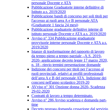
personale Docente e ATA
Pubblicazione Graduatorie interne definitive di
Istituto a.s. 2019/2020
Pubblicazione bandi di concorso per soli titoli per
l'accesso ai ruoli area A e B personale ATA
(Graduatorie 1 fascia 24 mesi)
Pubblicazione graduatorie definitive interne di
istituto personale Docente e ATA a.s. 2019/2020
Avviso n° 334 Pubblicazione graduatorie
provvisorie interne personale Docente e ATA a.s.
2019/2020
Istanze di trasformazione del rapporto di lavoro
da tempo pieno a tempo parziale –A.S. 2019-
2020- applicazione decreto legge 17 marzo 2020,
n. 18 - rinvio termini presentazione domande
Indizione dei concorsi per titoli per l’accesso ai
ruoli provinciali, relativi ai profili professionali
dell’area A e B del personale ATA. Indizione dei
concorsi nell'anno scolastico 2019-20
AVviso n° 301 Opzione donna 2020- Scadenza
29-02-2020
Contratti di lavoro a tempo determinato.
Avviso n° 286 Avviso scadenza e domanda part-
time
Decreto proroga domanda cessazione dal servizio