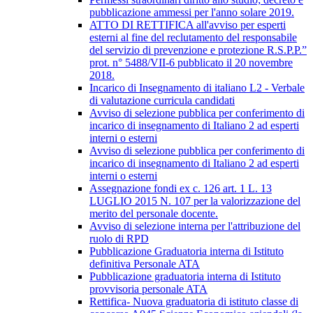
pubblicazione ammessi per l'anno solare 2019.
ATTO DI RETTIFICA all'avviso per esperti
esterni al fine del reclutamento del responsabile
del servizio di prevenzione e protezione R.S.P.P.”
prot. n° 5488/VII-6 pubblicato il 20 novembre
2018.
Incarico di Insegnamento di italiano L2 - Verbale
di valutazione curricula candidati
Avviso di selezione pubblica per conferimento di
incarico di insegnamento di Italiano 2 ad esperti
interni o esterni
Avviso di selezione pubblica per conferimento di
incarico di insegnamento di Italiano 2 ad esperti
interni o esterni
Assegnazione fondi ex c. 126 art. 1 L. 13
LUGLIO 2015 N. 107 per la valorizzazione del
merito del personale docente.
Avviso di selezione interna per l'attribuzione del
ruolo di RPD
Pubblicazione Graduatoria interna di Istituto
definitiva Personale ATA
Pubblicazione graduatoria interna di Istituto
provvisoria personale ATA
Rettifica- Nuova graduatoria di istituto classe di