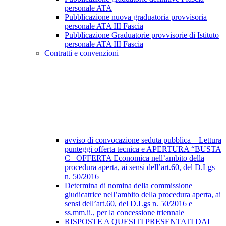
personale ATA
Pubblicazione nuova graduatoria provvisoria
personale ATA III Fascia
Pubblicazione Graduatorie provvisorie di Istituto
personale ATA III Fascia
Contratti e convenzioni
avviso di convocazione seduta pubblica – Lettura
punteggi offerta tecnica e APERTURA “BUSTA
C– OFFERTA Economica nell’ambito della
procedura aperta, ai sensi dell’art.60, del D.Lgs
n. 50/2016
Determina di nomina della commissione
giudicatrice nell’ambito della procedura aperta, ai
sensi dell’art.60, del D.Lgs n. 50/2016 e
ss.mm.ii., per la concessione triennale
RISPOSTE A QUESITI PRESENTATI DAI