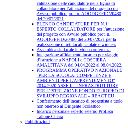
valutazione delle candidature nella figura di
collaudatore per l’attuazione del progetto con
Avviso pubblico prot. n. AOODGEFID/20480
del 20/07/2021
ELENCO CANDIDATURE PER N.1
ESPERTO COLLAUDATORE per l’attuazione
del progetto con Avviso pubblico prot. n.
AOODGEFID/20480 del 20/07/2021 per la
realizzazione di reti locali, cablate e wireless
Assemblea sindacale in video conferenza
Integrazione affidamento incarico per viaggio
d’istruzione a NAPOLI e COSTIERA
AMALFITANA dal 04.04.2022 al 08.04.2022.
PROGRAMMA OPERATIVO NAZIONALE
"PER LA SCUOLA, COMPETENZE E
AMBIENTI PER L'APPRENDIMENTO"
2014-2020 ASSE II – INFRASTRUTTURE
PER L’ISTRUZIONE FONDO EUROPEO DI
SVILUPPO REGIONALE – REACT EU
Conferimento dell’incarico di progettista a titolo
non oneroso al Dirigente Scolastico
Incarico personale esperto esterno Prof.ssa
Tallone Chiara
Pubblicazioni