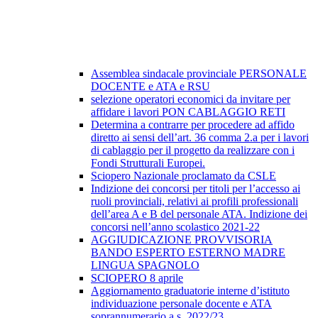
Assemblea sindacale provinciale PERSONALE
DOCENTE e ATA e RSU
selezione operatori economici da invitare per
affidare i lavori PON CABLAGGIO RETI
Determina a contrarre per procedere ad affido
diretto ai sensi dell’art. 36 comma 2.a per i lavori
di cablaggio per il progetto da realizzare con i
Fondi Strutturali Europei.
Sciopero Nazionale proclamato da CSLE
Indizione dei concorsi per titoli per l’accesso ai
ruoli provinciali, relativi ai profili professionali
dell’area A e B del personale ATA. Indizione dei
concorsi nell’anno scolastico 2021-22
AGGIUDICAZIONE PROVVISORIA
BANDO ESPERTO ESTERNO MADRE
LINGUA SPAGNOLO
SCIOPERO 8 aprile
Aggiornamento graduatorie interne d’istituto
individuazione personale docente e ATA
soprannumerario a.s. 2022/23