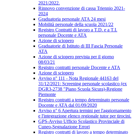
2021/2022.
Rinnovo convenzione di cassa Triennio 2021-
2024
Graduatoria personale ATA 24 mesi
Mobilità personale della scuola 2021/22
Registro Contratti di lavoro a T.D. e a T.I.
personale Docente e ATA
Azione di sciopero
Graduatorie di Istituto di III Fascia Personale
ATA
Azione di sciopero prevista per il giorno
08/03/21
Registro contratti personale Docente e ATA
Azione di sciopero
Avviso n° 111 - Nota Regionale 44163 del
31/12/2021: Screening personale scolastico (ex
DGR3-2738 "Piano Scuola Sicura)-Regione
Piemonte
Registro contratti a tempo determinato personale
Docente e ATA dal 01/09/2020
Avviso n° 6 Apertura termini per l'aggiornamento
e l'integrazione elenco regionale tutor per tirocini.
GPS-Avviso Ufficio Scolastico Provinciale di
Cuneo-Segnalazione Errori
Registro contratti di lavoro a tempo determinato