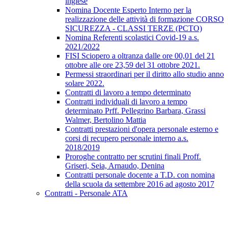
inglese
Nomina Docente Esperto Interno per la
realizzazione delle attività di formazione CORSO
SICUREZZA - CLASSI TERZE (PCTO)
Nomina Referenti scolastici Covid-19 a.s.
2021/2022
FISI Sciopero a oltranza dalle ore 00,01 del 21
ottobre alle ore 23,59 del 31 ottobre 2021.
Permessi straordinari per il diritto allo studio anno
solare 2022.
Contratti di lavoro a tempo determinato
Contratti individuali di lavoro a tempo
determinato Prff. Pellegrino Barbara, Grassi
Walmer, Bertolino Mattia
Contratti prestazioni d'opera personale esterno e
corsi di recupero personale interno a.s.
2018/2019
Proroghe contratto per scrutini finali Proff.
Griseri, Seia, Arnaudo, Denina
Contratti personale docente a T.D. con nomina
della scuola da settembre 2016 ad agosto 2017
Contratti - Personale ATA