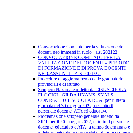
Convocazione Comitato per la valutazione dei
docenti neo immessi in ruolo - a.s. 202122
CONVOCAZIONE COMITATO PER LA
VALUTAZIONE DEI DOCENTI – PERIODO
DI FORMAZIONE E Dl PROVA DOCENTI
NEO-ASSUNTI – A.S. 2021/22.
Procedure di aggiornamento delle graduatorie
provinciali e di istituto.
Sciopero Nazionale indetto da CISL SCUOLA,
FLC CIGL, GILDA UNAMS, SNALS
CONFSAL, UIL SCUOLA RUA, per l’intera
giornata del 30 maggio 2022, per tutto il
personale docente, ATA ed educativo.
Proclamazione sciopero generale indetto da
SIDL per il 20 maggio 2022, di tutto il personale
docente, educativo e ATA, a tempo determinato e
indeterminato, delle scuole statali di ogni ordine e