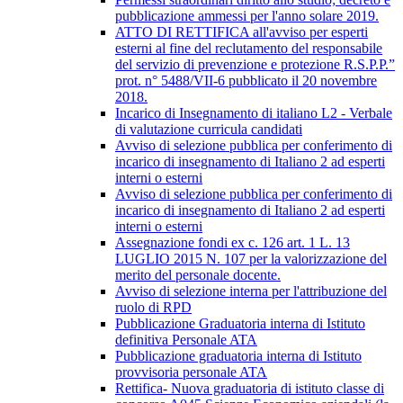
pubblicazione ammessi per l'anno solare 2019.
ATTO DI RETTIFICA all'avviso per esperti
esterni al fine del reclutamento del responsabile
del servizio di prevenzione e protezione R.S.P.P.”
prot. n° 5488/VII-6 pubblicato il 20 novembre
2018.
Incarico di Insegnamento di italiano L2 - Verbale
di valutazione curricula candidati
Avviso di selezione pubblica per conferimento di
incarico di insegnamento di Italiano 2 ad esperti
interni o esterni
Avviso di selezione pubblica per conferimento di
incarico di insegnamento di Italiano 2 ad esperti
interni o esterni
Assegnazione fondi ex c. 126 art. 1 L. 13
LUGLIO 2015 N. 107 per la valorizzazione del
merito del personale docente.
Avviso di selezione interna per l'attribuzione del
ruolo di RPD
Pubblicazione Graduatoria interna di Istituto
definitiva Personale ATA
Pubblicazione graduatoria interna di Istituto
provvisoria personale ATA
Rettifica- Nuova graduatoria di istituto classe di