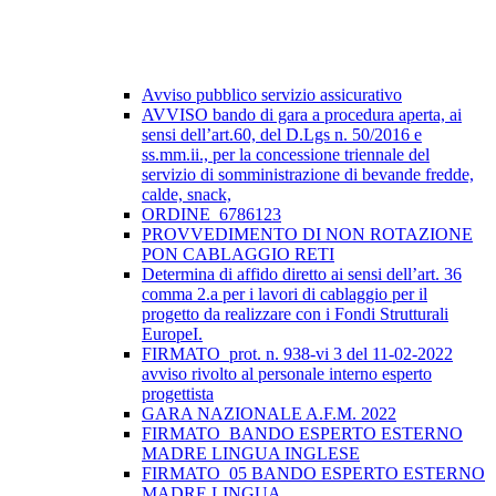
Avviso pubblico servizio assicurativo
AVVISO bando di gara a procedura aperta, ai
sensi dell’art.60, del D.Lgs n. 50/2016 e
ss.mm.ii., per la concessione triennale del
servizio di somministrazione di bevande fredde,
calde, snack,
ORDINE_6786123
PROVVEDIMENTO DI NON ROTAZIONE
PON CABLAGGIO RETI
Determina di affido diretto ai sensi dell’art. 36
comma 2.a per i lavori di cablaggio per il
progetto da realizzare con i Fondi Strutturali
EuropeI.
FIRMATO_prot. n. 938-vi 3 del 11-02-2022
avviso rivolto al personale interno esperto
progettista
GARA NAZIONALE A.F.M. 2022
FIRMATO_BANDO ESPERTO ESTERNO
MADRE LINGUA INGLESE
FIRMATO_05 BANDO ESPERTO ESTERNO
MADRE LINGUA