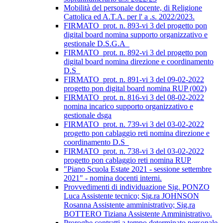
Mobilità del personale docente, di Religione
Cattolica ed A.T.A. per l' a .s. 2022/2023.
FIRMATO_prot. n. 893-vi 3 del progetto pon
digital board nomina supporto organizzativo e
gestionale D.S.G.A_
FIRMATO_prot. n. 892-vi 3 del progetto pon
digital board nomina direzione e coordinamento
D.S_
FIRMATO_prot. n. 891-vi 3 del 09-02-2022
progetto pon digital board nomina RUP (002)
FIRMATO_prot. n. 816-vi 3 del 08-02-2022
nomina incarico supporto organizzativo e
gestionale dsga
FIRMATO_prot. n. 739-vi 3 del 03-02-2022
progetto pon cablaggio reti nomina direzione e
coordinamento D.S_
FIRMATO_prot. n. 738-vi 3 del 03-02-2022
progetto pon cablaggio reti nomina RUP
"Piano Scuola Estate 2021 - sessione settembre
2021" - nomina docenti interni.
Provvedimenti di individuazione Sig. PONZO
Luca Assistente tecnico; Sig.ra JOHNSON
Rosanna Assistente amministrativo; Sig.ra
BOTTERO Tiziana Assistente Amministrativo.
Proroghe contratti a tempo determinato personale