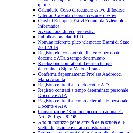
quarte
Calendario Corso di recupero estivo di Inglese
Ulteriori Calendari corsi di recupero estivi
Corsi di Recupero Estivi Economia Aziendale -
Informatica
Avviso corsi di recupero estivi
Pubblicazione dati RPD.
Nomina referente plico telematico Esami di Stato
2018/2019
Registro elenco contratti di lavoro personale
docente e ATA a tempo determinato
Risoluzione contratto di lavoro a tempo
determinato Sig.ra Maione Franca
Conferma depennamento Prof.ssa Andreocci
Maria Assunta
Registro contratti a t. d. docenti e ATA
Registro contratti a tempo determinato personale
Docente e ATA
Registro contratti a tempo determinato personale
Docente e ATA
Convocazione "Riunione periodica annuale"-
Art. 35 .Lgs. n81/08
Atto di indirizzo per le attività della scuola e le
scelte di gestione e di amministrazione
Permessi straordinari diritto allo studio; decreto e