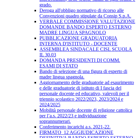
grado.
Deroga all'obbligo normativo di ricorso alle
Convenzioni quadro stipulate da Consip S.p.A.
VERBALE COMMISSIONE VALUTAZIONE
DOMANDE BANDO ESPERTO ESTERNO
MADRE LINGUA SPAGNOLO
PUBBLICAZIONE GRADUATORIA
INTERNA D'ISTITUTO - DOCENTE
ASSEMBLEA SINDACALE CISL SCUOLA
IL 30.03
DOMANDA PRESIDENTI DI COMM.
ESAMI DI STATO
Bando di selezione di una figura di esperto di
madre lingua spagnola.
Aggiornamento delle graduatorie ad esaurimento
e delle graduatorie di istituto di I fascia del
personale docente ed educativo, valevoli per il
triennio scolastico 2022/2023, 2023/2024 e
2024/2025
Mobilità personale docente di religione cattolica
per l’a.s. 2022/23 e individuazione
soprannumerari.
Conferimento incarichi a.s. 2021-22.
FIRMATO_12 AGGIUDICAZIONE
DEFINITIVA BANDO ESPERTO ESTERNO