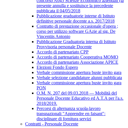
concorso A045 Scienze Economico aziendali (la
presente annulla e sostituisce la precedente
pubblicata il 04/05/2018
Pubblicazione graduatorie interne di Istituto
definitive personale docente a.s. 2017/2018
Contratto di prestazione occasionale d'opera ;
corso per utilizzo software GAzie al sig. De
Vincentiis Antonio
Pubblicazione Graduatoria interna di Istituto
Provvisoria personale Docente
Accordo di partenariato CPP
Accordo di partenariato Cooperativa MOMO
Accordo di partenariato Associazione APICE
Elezioni Fondo Espero
Verbale commissione apertura buste invito gara
Verbale selezione candidature alunni pubblicata
Verbale commissione apertura buste invito gara
PON
O.M. N. 207 del 09.03.2018 — Mobilità del
Personale Docente Educativo ed A.T.A per l'a.s.
2018/2019.
Percorsi di alternanza scuola-lavoro
transnazionali "Apprendre en faisant":
disciplinare di fornitura servizi
Contratti - Personale Docente