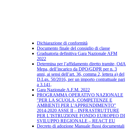
Dichiarazione di conformità
Documento finale del consiglio di classe
Graduatoria definitiva Gara Nazionale AFM
2022
Determina per l’affidamento diretto tramite, OdA
Mepa, dell’incarico da DPO/GDPR per n. 3
anni, ai sensi dell’art. 36, comma 2, lettera a) del
D.Lgs. 50/2016, per un importo contrattuale pari
a 3.141,
Gara Nazionale A.F.M. 2022
PROGRAMMA OPERATIVO NAZIONALE
"PER LA SCUOLA, COMPETENZE E
AMBIENTI PER L'APPRENDIMENTO"
2014-2020 ASSE II – INFRASTRUTTURE
PER L’ISTRUZIONE FONDO EUROPEO DI
SVILUPPO REGIONALE – REACT EU
Decreto di adozione Manuale flussi documentali