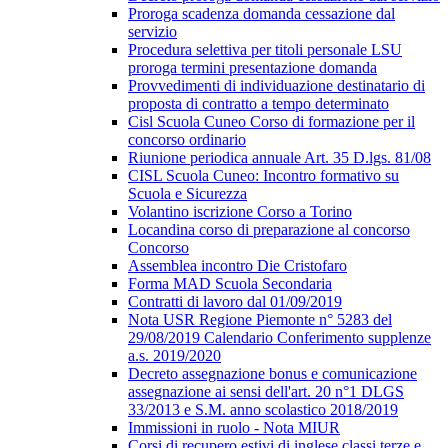
Proroga scadenza domanda cessazione dal
servizio
Procedura selettiva per titoli personale LSU
proroga termini presentazione domanda
Provvedimenti di individuazione destinatario di
proposta di contratto a tempo determinato
Cisl Scuola Cuneo Corso di formazione per il
concorso ordinario
Riunione periodica annuale Art. 35 D.lgs. 81/08
CISL Scuola Cuneo: Incontro formativo su
Scuola e Sicurezza
Volantino iscrizione Corso a Torino
Locandina corso di preparazione al concorso
Concorso
Assemblea incontro Die Cristofaro
Forma MAD Scuola Secondaria
Contratti di lavoro dal 01/09/2019
Nota USR Regione Piemonte n° 5283 del
29/08/2019 Calendario Conferimento supplenze
a.s. 2019/2020
Decreto assegnazione bonus e comunicazione
assegnazione ai sensi dell'art. 20 n°1 DLGS
33/2013 e S.M. anno scolastico 2018/2019
Immissioni in ruolo - Nota MIUR
Corsi di recupero estivi di inglese classi terze e