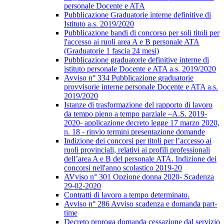
personale Docente e ATA
Pubblicazione Graduatorie interne definitive di
Istituto a.s. 2019/2020
Pubblicazione bandi di concorso per soli titoli per
l'accesso ai ruoli area A e B personale ATA
(Graduatorie 1 fascia 24 mesi)
Pubblicazione graduatorie definitive interne di
istituto personale Docente e ATA a.s. 2019/2020
Avviso n° 334 Pubblicazione graduatorie
provvisorie interne personale Docente e ATA a.s.
2019/2020
Istanze di trasformazione del rapporto di lavoro
da tempo pieno a tempo parziale –A.S. 2019-
2020- applicazione decreto legge 17 marzo 2020,
n. 18 - rinvio termini presentazione domande
Indizione dei concorsi per titoli per l’accesso ai
ruoli provinciali, relativi ai profili professionali
dell’area A e B del personale ATA. Indizione dei
concorsi nell'anno scolastico 2019-20
AVviso n° 301 Opzione donna 2020- Scadenza
29-02-2020
Contratti di lavoro a tempo determinato.
Avviso n° 286 Avviso scadenza e domanda part-
time
Decreto proroga domanda cessazione dal servizio