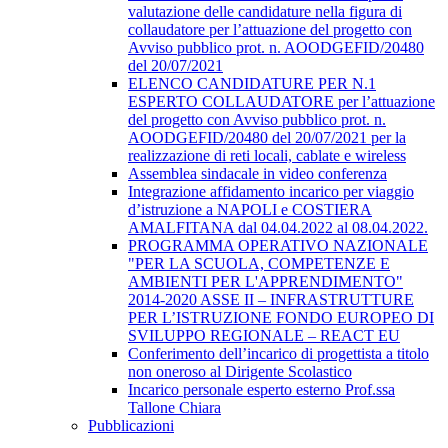
valutazione delle candidature nella figura di
collaudatore per l’attuazione del progetto con
Avviso pubblico prot. n. AOODGEFID/20480
del 20/07/2021
ELENCO CANDIDATURE PER N.1
ESPERTO COLLAUDATORE per l’attuazione
del progetto con Avviso pubblico prot. n.
AOODGEFID/20480 del 20/07/2021 per la
realizzazione di reti locali, cablate e wireless
Assemblea sindacale in video conferenza
Integrazione affidamento incarico per viaggio
d’istruzione a NAPOLI e COSTIERA
AMALFITANA dal 04.04.2022 al 08.04.2022.
PROGRAMMA OPERATIVO NAZIONALE
"PER LA SCUOLA, COMPETENZE E
AMBIENTI PER L'APPRENDIMENTO"
2014-2020 ASSE II – INFRASTRUTTURE
PER L’ISTRUZIONE FONDO EUROPEO DI
SVILUPPO REGIONALE – REACT EU
Conferimento dell’incarico di progettista a titolo
non oneroso al Dirigente Scolastico
Incarico personale esperto esterno Prof.ssa
Tallone Chiara
Pubblicazioni