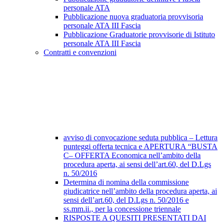
personale ATA
Pubblicazione nuova graduatoria provvisoria
personale ATA III Fascia
Pubblicazione Graduatorie provvisorie di Istituto
personale ATA III Fascia
Contratti e convenzioni
avviso di convocazione seduta pubblica – Lettura
punteggi offerta tecnica e APERTURA “BUSTA
C– OFFERTA Economica nell’ambito della
procedura aperta, ai sensi dell’art.60, del D.Lgs
n. 50/2016
Determina di nomina della commissione
giudicatrice nell’ambito della procedura aperta, ai
sensi dell’art.60, del D.Lgs n. 50/2016 e
ss.mm.ii., per la concessione triennale
RISPOSTE A QUESITI PRESENTATI DAI