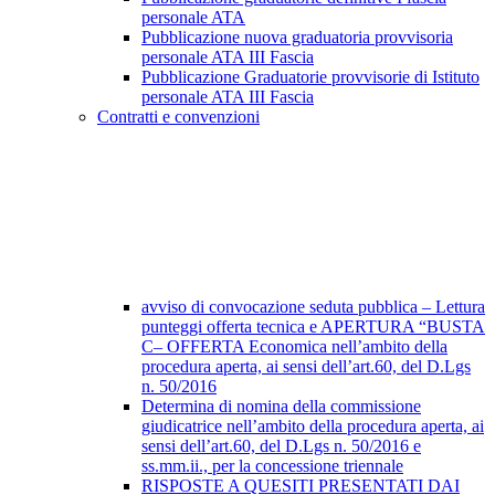
personale ATA
Pubblicazione nuova graduatoria provvisoria
personale ATA III Fascia
Pubblicazione Graduatorie provvisorie di Istituto
personale ATA III Fascia
Contratti e convenzioni
avviso di convocazione seduta pubblica – Lettura
punteggi offerta tecnica e APERTURA “BUSTA
C– OFFERTA Economica nell’ambito della
procedura aperta, ai sensi dell’art.60, del D.Lgs
n. 50/2016
Determina di nomina della commissione
giudicatrice nell’ambito della procedura aperta, ai
sensi dell’art.60, del D.Lgs n. 50/2016 e
ss.mm.ii., per la concessione triennale
RISPOSTE A QUESITI PRESENTATI DAI