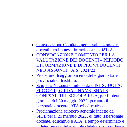
Convocazione Comitato per la valutazione dei
docenti neo immessi in ruolo - a.s. 202122
CONVOCAZIONE COMITATO PER LA
VALUTAZIONE DEI DOCENTI – PERIODO
DI FORMAZIONE E Dl PROVA DOCENTI
NEO-ASSUNTI – A.S. 2021/22.
Procedure di aggiornamento delle graduatorie
provinciali e di istituto.
Sciopero Nazionale indetto da CISL SCUOLA,
FLC CIGL, GILDA UNAMS, SNALS
CONFSAL, UIL SCUOLA RUA, per l’intera
giornata del 30 maggio 2022, per tutto il
personale docente, ATA ed educativo.
Proclamazione sciopero generale indetto da
SIDL per il 20 maggio 2022, di tutto il personale
docente, educativo e ATA, a tempo determinato e
indeterminato, delle scuole statali di ogni ordine e