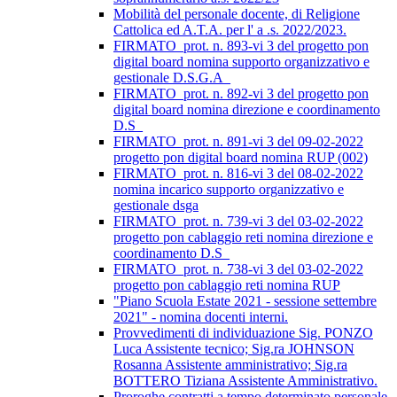
Mobilità del personale docente, di Religione
Cattolica ed A.T.A. per l' a .s. 2022/2023.
FIRMATO_prot. n. 893-vi 3 del progetto pon
digital board nomina supporto organizzativo e
gestionale D.S.G.A_
FIRMATO_prot. n. 892-vi 3 del progetto pon
digital board nomina direzione e coordinamento
D.S_
FIRMATO_prot. n. 891-vi 3 del 09-02-2022
progetto pon digital board nomina RUP (002)
FIRMATO_prot. n. 816-vi 3 del 08-02-2022
nomina incarico supporto organizzativo e
gestionale dsga
FIRMATO_prot. n. 739-vi 3 del 03-02-2022
progetto pon cablaggio reti nomina direzione e
coordinamento D.S_
FIRMATO_prot. n. 738-vi 3 del 03-02-2022
progetto pon cablaggio reti nomina RUP
"Piano Scuola Estate 2021 - sessione settembre
2021" - nomina docenti interni.
Provvedimenti di individuazione Sig. PONZO
Luca Assistente tecnico; Sig.ra JOHNSON
Rosanna Assistente amministrativo; Sig.ra
BOTTERO Tiziana Assistente Amministrativo.
Proroghe contratti a tempo determinato personale