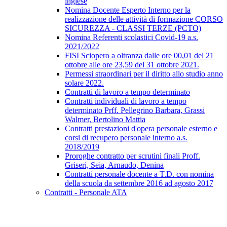
inglese
Nomina Docente Esperto Interno per la
realizzazione delle attività di formazione CORSO
SICUREZZA - CLASSI TERZE (PCTO)
Nomina Referenti scolastici Covid-19 a.s.
2021/2022
FISI Sciopero a oltranza dalle ore 00,01 del 21
ottobre alle ore 23,59 del 31 ottobre 2021.
Permessi straordinari per il diritto allo studio anno
solare 2022.
Contratti di lavoro a tempo determinato
Contratti individuali di lavoro a tempo
determinato Prff. Pellegrino Barbara, Grassi
Walmer, Bertolino Mattia
Contratti prestazioni d'opera personale esterno e
corsi di recupero personale interno a.s.
2018/2019
Proroghe contratto per scrutini finali Proff.
Griseri, Seia, Arnaudo, Denina
Contratti personale docente a T.D. con nomina
della scuola da settembre 2016 ad agosto 2017
Contratti - Personale ATA