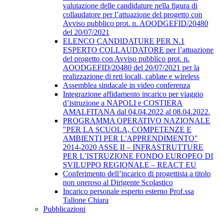
valutazione delle candidature nella figura di
collaudatore per l’attuazione del progetto con
Avviso pubblico prot. n. AOODGEFID/20480
del 20/07/2021
ELENCO CANDIDATURE PER N.1
ESPERTO COLLAUDATORE per l’attuazione
del progetto con Avviso pubblico prot. n.
AOODGEFID/20480 del 20/07/2021 per la
realizzazione di reti locali, cablate e wireless
Assemblea sindacale in video conferenza
Integrazione affidamento incarico per viaggio
d’istruzione a NAPOLI e COSTIERA
AMALFITANA dal 04.04.2022 al 08.04.2022.
PROGRAMMA OPERATIVO NAZIONALE
"PER LA SCUOLA, COMPETENZE E
AMBIENTI PER L'APPRENDIMENTO"
2014-2020 ASSE II – INFRASTRUTTURE
PER L’ISTRUZIONE FONDO EUROPEO DI
SVILUPPO REGIONALE – REACT EU
Conferimento dell’incarico di progettista a titolo
non oneroso al Dirigente Scolastico
Incarico personale esperto esterno Prof.ssa
Tallone Chiara
Pubblicazioni