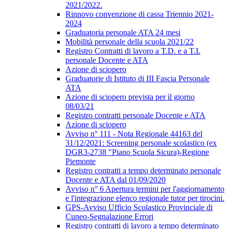
2021/2022.
Rinnovo convenzione di cassa Triennio 2021-
2024
Graduatoria personale ATA 24 mesi
Mobilità personale della scuola 2021/22
Registro Contratti di lavoro a T.D. e a T.I.
personale Docente e ATA
Azione di sciopero
Graduatorie di Istituto di III Fascia Personale
ATA
Azione di sciopero prevista per il giorno
08/03/21
Registro contratti personale Docente e ATA
Azione di sciopero
Avviso n° 111 - Nota Regionale 44163 del
31/12/2021: Screening personale scolastico (ex
DGR3-2738 "Piano Scuola Sicura)-Regione
Piemonte
Registro contratti a tempo determinato personale
Docente e ATA dal 01/09/2020
Avviso n° 6 Apertura termini per l'aggiornamento
e l'integrazione elenco regionale tutor per tirocini.
GPS-Avviso Ufficio Scolastico Provinciale di
Cuneo-Segnalazione Errori
Registro contratti di lavoro a tempo determinato