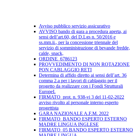
Avviso pubblico servizio assicurativo
AVVISO bando di gara a procedura aperta, ai
sensi dell’art.60, del D.Lgs n. 50/2016 e
ss.mm.ii., per la concessione triennale del
servizio di somministrazione di bevande fredde,
calde, snack,
ORDINE_6786123
PROVVEDIMENTO DI NON ROTAZIONE
PON CABLAGGIO RETI
Determina di affido diretto ai sensi dell’art. 36
comma 2.a per i lavori di cablaggio per il
progetto da realizzare con i Fondi Strutturali
EuropeI.
FIRMATO_prot. n. 938-vi 3 del 11-02-2022
avviso rivolto al personale interno esperto
progettista
GARA NAZIONALE A.F.M. 2022
FIRMATO_BANDO ESPERTO ESTERNO
MADRE LINGUA INGLESE
FIRMATO_05 BANDO ESPERTO ESTERNO
MADRE LINGUA