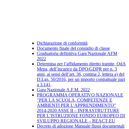
Dichiarazione di conformità
Documento finale del consiglio di classe
Graduatoria definitiva Gara Nazionale AFM
2022
Determina per l’affidamento diretto tramite, OdA
Mepa, dell’incarico da DPO/GDPR per n. 3
anni, ai sensi dell’art. 36, comma 2, lettera a) del
D.Lgs. 50/2016, per un importo contrattuale pari
a 3.141,
Gara Nazionale A.F.M. 2022
PROGRAMMA OPERATIVO NAZIONALE
"PER LA SCUOLA, COMPETENZE E
AMBIENTI PER L'APPRENDIMENTO"
2014-2020 ASSE II – INFRASTRUTTURE
PER L’ISTRUZIONE FONDO EUROPEO DI
SVILUPPO REGIONALE – REACT EU
Decreto di adozione Manuale flussi documentali