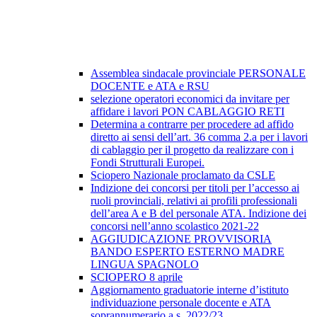
Assemblea sindacale provinciale PERSONALE
DOCENTE e ATA e RSU
selezione operatori economici da invitare per
affidare i lavori PON CABLAGGIO RETI
Determina a contrarre per procedere ad affido
diretto ai sensi dell’art. 36 comma 2.a per i lavori
di cablaggio per il progetto da realizzare con i
Fondi Strutturali Europei.
Sciopero Nazionale proclamato da CSLE
Indizione dei concorsi per titoli per l’accesso ai
ruoli provinciali, relativi ai profili professionali
dell’area A e B del personale ATA. Indizione dei
concorsi nell’anno scolastico 2021-22
AGGIUDICAZIONE PROVVISORIA
BANDO ESPERTO ESTERNO MADRE
LINGUA SPAGNOLO
SCIOPERO 8 aprile
Aggiornamento graduatorie interne d’istituto
individuazione personale docente e ATA
soprannumerario a.s. 2022/23