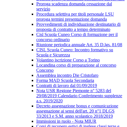
Proroga scadenza domanda cessazione dal
servizio
Procedura selettiva per titoli personale LSU
proroga termini presentazione domanda
Provvedimenti di individuazione destinatario di
proposta di contratto a tempo determinato
Cisl Scuola Cuneo Corso di formazione per il
concorso ordinario
Riunione periodica annuale Art. 35 D.lgs. 81/08
CISL Scuola Cuneo: Incontro formativo su
Scuola e Sicurezza
Volantino iscrizione Corso a Torino
Locandina corso di preparazione al concorso
Concorso
Assemblea incontro Die Cristofaro
Forma MAD Scuola Secondaria
Contratti di lavoro dal 01/09/2019
Nota USR Regione Piemonte n° 5283 del
29/08/2019 Calendario Conferimento supplenze
a.s. 2019/2020
Decreto assegnazione bonus e comunicazione
assegnazione ai sensi dell'art. 20 n°1 DLGS
33/2013 e S.M. anno scolastico 2018/2019
Immissioni in ruolo - Nota MIUR
Corsi di recupero estivi di inglese classi terze e