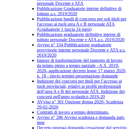
personale Docente e ATA
Pubblicazione Graduatorie interne definitive di
Istituto a.s. 2019/2020
Pubblicazione bandi di concorso per soli titoli per
l'accesso ai ruoli area A e B personale ATA
(Graduatorie 1 fascia 24 mesi)
Pubblicazione graduatorie definitive interne di
istituto personale Docente e ATA a.s. 2019/2020
Avviso n° 334 Pubblicazione graduatorie
provvisorie interne personale Docente e ATA a.s.
2019/2020
Istanze di trasformazione del rapporto di lavoro
da tempo pieno a tempo parziale –A.S. 2019-
2020- applicazione decreto legge 17 marzo 2020,
n. 18 - rinvio termini presentazione domande
Indizione dei concorsi per titoli per l’accesso ai
ruoli provinciali, relativi ai profili professionali
dell’area A e B del personale ATA. Indizione dei
concorsi nell'anno scolastico 2019-20
AVviso n° 301 Opzione donna 2020- Scadenza
29-02-2020
Contratti di lavoro a tempo determinato.
Avviso n° 286 Avviso scadenza e domanda part-
time
Decreto proroga domanda cessazione dal servizio