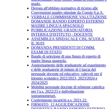
grado.
Deroga all'obbligo normativo di ricorso alle
Convenzioni quadro stipulate da Consip S.p.A.
VERBALE COMMISSIONE VALUTAZIONE
DOMANDE BANDO ESPERTO ESTERNO
MADRE LINGUA SPAGNOLO
PUBBLICAZIONE GRADUATORIA
INTERNA D'ISTITUTO - DOCENTE
ASSEMBLEA SINDACALE CISL SCUOLA
IL 30.03
DOMANDA PRESIDENTI DI COMM.
ESAMI DI STATO
Bando di selezione di una figura di esperto di
madre lingua spagnola.
Aggiornamento delle graduatorie ad esaurimento
e delle graduatorie di istituto di I fascia del
personale docente ed educativo, valevoli per il
triennio scolastico 2022/2023, 2023/2024 e
2024/2025
Mobilità personale docente di religione cattolica
per l’a.s. 2022/23 e individuazione
soprannumerari.
Conferimento incarichi a.s. 2021-22.
FIRMATO_12 AGGIUDICAZIONE
DEFINITIVA BANDO ESPERTO ESTERNO