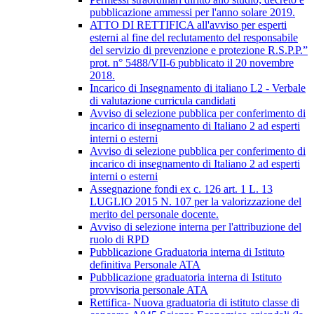
pubblicazione ammessi per l'anno solare 2019.
ATTO DI RETTIFICA all'avviso per esperti
esterni al fine del reclutamento del responsabile
del servizio di prevenzione e protezione R.S.P.P.”
prot. n° 5488/VII-6 pubblicato il 20 novembre
2018.
Incarico di Insegnamento di italiano L2 - Verbale
di valutazione curricula candidati
Avviso di selezione pubblica per conferimento di
incarico di insegnamento di Italiano 2 ad esperti
interni o esterni
Avviso di selezione pubblica per conferimento di
incarico di insegnamento di Italiano 2 ad esperti
interni o esterni
Assegnazione fondi ex c. 126 art. 1 L. 13
LUGLIO 2015 N. 107 per la valorizzazione del
merito del personale docente.
Avviso di selezione interna per l'attribuzione del
ruolo di RPD
Pubblicazione Graduatoria interna di Istituto
definitiva Personale ATA
Pubblicazione graduatoria interna di Istituto
provvisoria personale ATA
Rettifica- Nuova graduatoria di istituto classe di