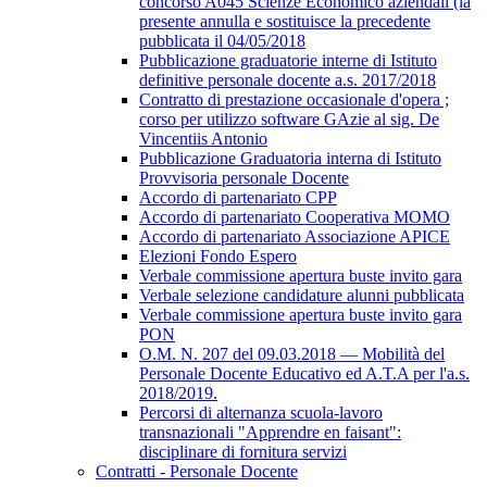
concorso A045 Scienze Economico aziendali (la
presente annulla e sostituisce la precedente
pubblicata il 04/05/2018
Pubblicazione graduatorie interne di Istituto
definitive personale docente a.s. 2017/2018
Contratto di prestazione occasionale d'opera ;
corso per utilizzo software GAzie al sig. De
Vincentiis Antonio
Pubblicazione Graduatoria interna di Istituto
Provvisoria personale Docente
Accordo di partenariato CPP
Accordo di partenariato Cooperativa MOMO
Accordo di partenariato Associazione APICE
Elezioni Fondo Espero
Verbale commissione apertura buste invito gara
Verbale selezione candidature alunni pubblicata
Verbale commissione apertura buste invito gara
PON
O.M. N. 207 del 09.03.2018 — Mobilità del
Personale Docente Educativo ed A.T.A per l'a.s.
2018/2019.
Percorsi di alternanza scuola-lavoro
transnazionali "Apprendre en faisant":
disciplinare di fornitura servizi
Contratti - Personale Docente