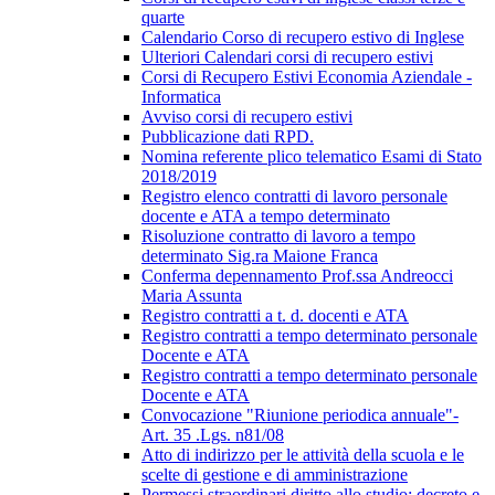
quarte
Calendario Corso di recupero estivo di Inglese
Ulteriori Calendari corsi di recupero estivi
Corsi di Recupero Estivi Economia Aziendale -
Informatica
Avviso corsi di recupero estivi
Pubblicazione dati RPD.
Nomina referente plico telematico Esami di Stato
2018/2019
Registro elenco contratti di lavoro personale
docente e ATA a tempo determinato
Risoluzione contratto di lavoro a tempo
determinato Sig.ra Maione Franca
Conferma depennamento Prof.ssa Andreocci
Maria Assunta
Registro contratti a t. d. docenti e ATA
Registro contratti a tempo determinato personale
Docente e ATA
Registro contratti a tempo determinato personale
Docente e ATA
Convocazione "Riunione periodica annuale"-
Art. 35 .Lgs. n81/08
Atto di indirizzo per le attività della scuola e le
scelte di gestione e di amministrazione
Permessi straordinari diritto allo studio; decreto e