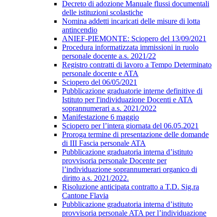
Decreto di adozione Manuale flussi documentali
delle istituzioni scolastiche
Nomina addetti incaricati delle misure di lotta
antincendio
ANIEF-PIEMONTE: Sciopero del 13/09/2021
Procedura informatizzata immissioni in ruolo
personale docente a.s. 2021/22
Registro contratti di lavoro a Tempo Determinato
personale docente e ATA
Sciopero del 06/05/2021
Pubblicazione graduatorie interne definitive di
Istituto per l'individuazione Docenti e ATA
soprannumerari a.s. 2021/2022
Manifestazione 6 maggio
Sciopero per l’intera giornata del 06.05.2021
Proroga termine di presentazione delle domande
di III Fascia personale ATA
Pubblicazione graduatoria interna d’istituto
provvisoria personale Docente per
l’individuazione soprannumerari organico di
diritto a.s. 2021/2022.
Risoluzione anticipata contratto a T.D. Sig.ra
Cantone Flavia
Pubblicazione graduatoria interna d’istituto
provvisoria personale ATA per l’individuazione