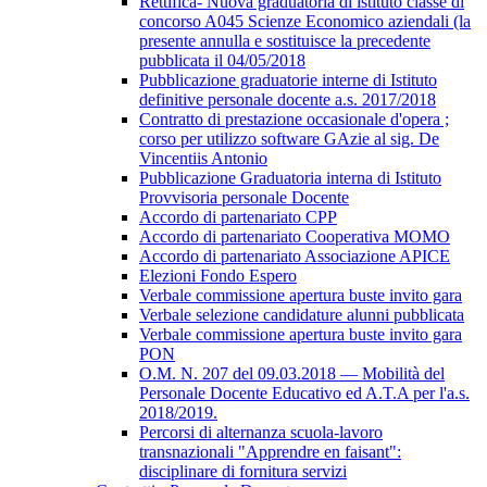
Rettifica- Nuova graduatoria di istituto classe di
concorso A045 Scienze Economico aziendali (la
presente annulla e sostituisce la precedente
pubblicata il 04/05/2018
Pubblicazione graduatorie interne di Istituto
definitive personale docente a.s. 2017/2018
Contratto di prestazione occasionale d'opera ;
corso per utilizzo software GAzie al sig. De
Vincentiis Antonio
Pubblicazione Graduatoria interna di Istituto
Provvisoria personale Docente
Accordo di partenariato CPP
Accordo di partenariato Cooperativa MOMO
Accordo di partenariato Associazione APICE
Elezioni Fondo Espero
Verbale commissione apertura buste invito gara
Verbale selezione candidature alunni pubblicata
Verbale commissione apertura buste invito gara
PON
O.M. N. 207 del 09.03.2018 — Mobilità del
Personale Docente Educativo ed A.T.A per l'a.s.
2018/2019.
Percorsi di alternanza scuola-lavoro
transnazionali "Apprendre en faisant":
disciplinare di fornitura servizi