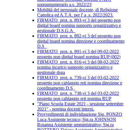
soprannumerario a.s. 2022/23
Mobilità del personale docente, di Religione
Cattolica ed A.T.A. per l' a .s. 2022/2023.
FIRMATO_prot. n. 893-vi 3 del progetto pon
digital board nomina supporto organizzativo e
gestionale D.S.G.A_
FIRMATO_prot. n. 892-vi 3 del progetto pon
digital board nomina direzione e coordinamento
D.S_
FIRMATO_prot. n. 891-vi 3 del 09-02-2022
progetto pon digital board nomina RUP (002)
FIRMATO_prot. n. 816-vi 3 del 08-02-2022
nomina incarico supporto organizzativo e
gestionale dsga
FIRMATO_prot. n. 739-vi 3 del 03-02-2022
progetto pon cablaggio reti nomina direzione e
coordinamento D.S_
FIRMATO_prot. n. 738-vi 3 del 03-02-2022
progetto pon cablaggio reti nomina RUP
"Piano Scuola Estate 2021 - sessione settembre
2021" - nomina docenti interni.
Provvedimenti di individuazione Sig. PONZO
Luca Assistente tecnico; Sig.ra JOHNSON
Rosanna Assistente amministrativo; Sig.ra
BOTTERO Tiziana Assistente Amministrativo.