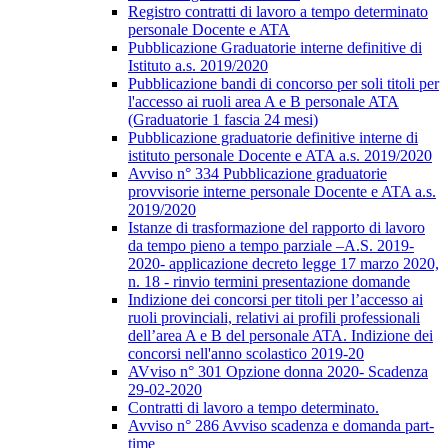
Registro contratti di lavoro a tempo determinato
personale Docente e ATA
Pubblicazione Graduatorie interne definitive di
Istituto a.s. 2019/2020
Pubblicazione bandi di concorso per soli titoli per
l'accesso ai ruoli area A e B personale ATA
(Graduatorie 1 fascia 24 mesi)
Pubblicazione graduatorie definitive interne di
istituto personale Docente e ATA a.s. 2019/2020
Avviso n° 334 Pubblicazione graduatorie
provvisorie interne personale Docente e ATA a.s.
2019/2020
Istanze di trasformazione del rapporto di lavoro
da tempo pieno a tempo parziale –A.S. 2019-
2020- applicazione decreto legge 17 marzo 2020,
n. 18 - rinvio termini presentazione domande
Indizione dei concorsi per titoli per l’accesso ai
ruoli provinciali, relativi ai profili professionali
dell’area A e B del personale ATA. Indizione dei
concorsi nell'anno scolastico 2019-20
AVviso n° 301 Opzione donna 2020- Scadenza
29-02-2020
Contratti di lavoro a tempo determinato.
Avviso n° 286 Avviso scadenza e domanda part-
time