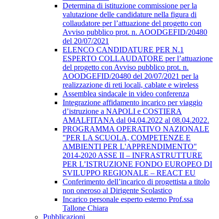
Determina di istituzione commissione per la
valutazione delle candidature nella figura di
collaudatore per l’attuazione del progetto con
Avviso pubblico prot. n. AOODGEFID/20480
del 20/07/2021
ELENCO CANDIDATURE PER N.1
ESPERTO COLLAUDATORE per l’attuazione
del progetto con Avviso pubblico prot. n.
AOODGEFID/20480 del 20/07/2021 per la
realizzazione di reti locali, cablate e wireless
Assemblea sindacale in video conferenza
Integrazione affidamento incarico per viaggio
d’istruzione a NAPOLI e COSTIERA
AMALFITANA dal 04.04.2022 al 08.04.2022.
PROGRAMMA OPERATIVO NAZIONALE
"PER LA SCUOLA, COMPETENZE E
AMBIENTI PER L'APPRENDIMENTO"
2014-2020 ASSE II – INFRASTRUTTURE
PER L’ISTRUZIONE FONDO EUROPEO DI
SVILUPPO REGIONALE – REACT EU
Conferimento dell’incarico di progettista a titolo
non oneroso al Dirigente Scolastico
Incarico personale esperto esterno Prof.ssa
Tallone Chiara
Pubblicazioni