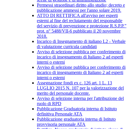
Permessi straordinari diritto allo studio; decreto e
pubblicazione ammessi per l'anno solare 2019.
ATTO DI RETTIFICA all'avviso per esperti
esterni al fine del reclutamento del responsabile
del servizio di prevenzione e protezione R.S.P.P.”
prot. n° 5488/VII-6 pubblicato il 20 novembre
2018.
Incarico di Insegnamento di italiano L2 - Verbale
di valutazione curricula candidati
Avviso di selezione pubblica per conferimento di
incarico di insegnamento di Italiano 2 ad esperti
interni o esterni
Avviso di selezione pubblica per conferimento di
incarico di insegnamento di Italiano 2 ad esperti
interni o esterni
Assegnazione fondi ex c. 126 art. 1 L. 13
LUGLIO 2015 N. 107 per la valorizzazione del
merito del personale docente.
Avviso di selezione interna per l'attribuzione del
ruolo di RPD
Pubblicazione Graduatoria interna di Istituto
definitiva Personale ATA
Pubblicazione graduatoria interna di Istituto
provvisoria personale ATA