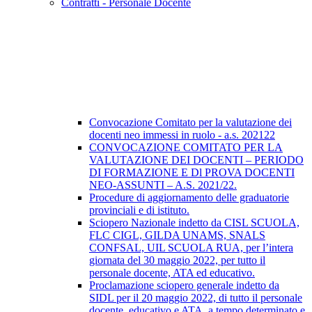
Contratti - Personale Docente
Convocazione Comitato per la valutazione dei
docenti neo immessi in ruolo - a.s. 202122
CONVOCAZIONE COMITATO PER LA
VALUTAZIONE DEI DOCENTI – PERIODO
DI FORMAZIONE E Dl PROVA DOCENTI
NEO-ASSUNTI – A.S. 2021/22.
Procedure di aggiornamento delle graduatorie
provinciali e di istituto.
Sciopero Nazionale indetto da CISL SCUOLA,
FLC CIGL, GILDA UNAMS, SNALS
CONFSAL, UIL SCUOLA RUA, per l’intera
giornata del 30 maggio 2022, per tutto il
personale docente, ATA ed educativo.
Proclamazione sciopero generale indetto da
SIDL per il 20 maggio 2022, di tutto il personale
docente, educativo e ATA, a tempo determinato e