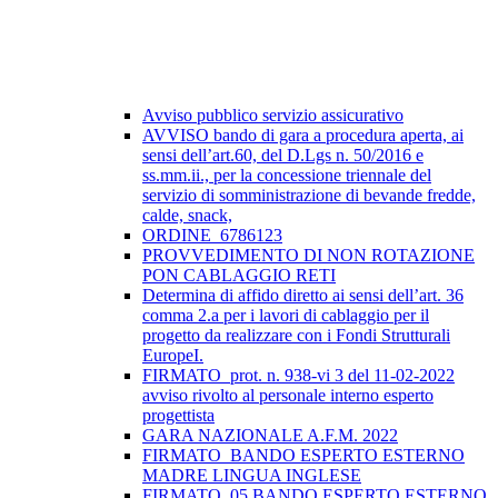
Avviso pubblico servizio assicurativo
AVVISO bando di gara a procedura aperta, ai
sensi dell’art.60, del D.Lgs n. 50/2016 e
ss.mm.ii., per la concessione triennale del
servizio di somministrazione di bevande fredde,
calde, snack,
ORDINE_6786123
PROVVEDIMENTO DI NON ROTAZIONE
PON CABLAGGIO RETI
Determina di affido diretto ai sensi dell’art. 36
comma 2.a per i lavori di cablaggio per il
progetto da realizzare con i Fondi Strutturali
EuropeI.
FIRMATO_prot. n. 938-vi 3 del 11-02-2022
avviso rivolto al personale interno esperto
progettista
GARA NAZIONALE A.F.M. 2022
FIRMATO_BANDO ESPERTO ESTERNO
MADRE LINGUA INGLESE
FIRMATO_05 BANDO ESPERTO ESTERNO