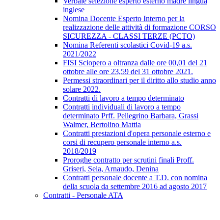
Verbale selezione esperto esterno madre lingua
inglese
Nomina Docente Esperto Interno per la
realizzazione delle attività di formazione CORSO
SICUREZZA - CLASSI TERZE (PCTO)
Nomina Referenti scolastici Covid-19 a.s.
2021/2022
FISI Sciopero a oltranza dalle ore 00,01 del 21
ottobre alle ore 23,59 del 31 ottobre 2021.
Permessi straordinari per il diritto allo studio anno
solare 2022.
Contratti di lavoro a tempo determinato
Contratti individuali di lavoro a tempo
determinato Prff. Pellegrino Barbara, Grassi
Walmer, Bertolino Mattia
Contratti prestazioni d'opera personale esterno e
corsi di recupero personale interno a.s.
2018/2019
Proroghe contratto per scrutini finali Proff.
Griseri, Seia, Arnaudo, Denina
Contratti personale docente a T.D. con nomina
della scuola da settembre 2016 ad agosto 2017
Contratti - Personale ATA