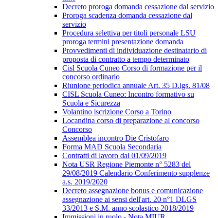
Decreto proroga domanda cessazione dal servizio
Proroga scadenza domanda cessazione dal
servizio
Procedura selettiva per titoli personale LSU
proroga termini presentazione domanda
Provvedimenti di individuazione destinatario di
proposta di contratto a tempo determinato
Cisl Scuola Cuneo Corso di formazione per il
concorso ordinario
Riunione periodica annuale Art. 35 D.lgs. 81/08
CISL Scuola Cuneo: Incontro formativo su
Scuola e Sicurezza
Volantino iscrizione Corso a Torino
Locandina corso di preparazione al concorso
Concorso
Assemblea incontro Die Cristofaro
Forma MAD Scuola Secondaria
Contratti di lavoro dal 01/09/2019
Nota USR Regione Piemonte n° 5283 del
29/08/2019 Calendario Conferimento supplenze
a.s. 2019/2020
Decreto assegnazione bonus e comunicazione
assegnazione ai sensi dell'art. 20 n°1 DLGS
33/2013 e S.M. anno scolastico 2018/2019
Immissioni in ruolo - Nota MIUR