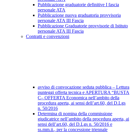
Pubblicazione graduatorie definitive I fascia
personale ATA
Pubblicazione nuova graduatoria provvisoria
personale ATA III Fascia
Pubblicazione Graduatorie provvisorie di Istituto
personale ATA III Fascia
Contratti e convenzioni
avviso di convocazione seduta pubblica – Lettura
punteggi offerta tecnica e APERTURA “BUSTA
C– OFFERTA Economica nell’ambito della
procedura aperta, ai sensi dell’art.60, del D.Lgs
n. 50/2016
Determina di nomina della commissione
giudicatrice nell’ambito della procedura aperta, ai
sensi dell’art.60, del D.Lgs n. 50/2016 e
ss.mm.ii., per la concessione triennale