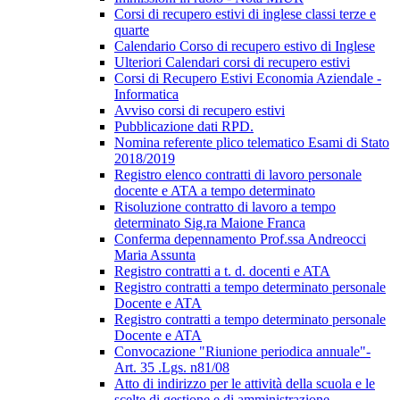
Corsi di recupero estivi di inglese classi terze e
quarte
Calendario Corso di recupero estivo di Inglese
Ulteriori Calendari corsi di recupero estivi
Corsi di Recupero Estivi Economia Aziendale -
Informatica
Avviso corsi di recupero estivi
Pubblicazione dati RPD.
Nomina referente plico telematico Esami di Stato
2018/2019
Registro elenco contratti di lavoro personale
docente e ATA a tempo determinato
Risoluzione contratto di lavoro a tempo
determinato Sig.ra Maione Franca
Conferma depennamento Prof.ssa Andreocci
Maria Assunta
Registro contratti a t. d. docenti e ATA
Registro contratti a tempo determinato personale
Docente e ATA
Registro contratti a tempo determinato personale
Docente e ATA
Convocazione "Riunione periodica annuale"-
Art. 35 .Lgs. n81/08
Atto di indirizzo per le attività della scuola e le
scelte di gestione e di amministrazione