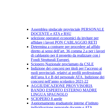
Assemblea sindacale provinciale PERSONALE
DOCENTE e ATA e RSU
selezione operatori economici da invitare per
affidare i lavori PON CABLAGGIO RETI
Determina a contrarre per procedere ad affido
diretto ai sensi dell’art. 36 comma 2.a per i lavori
di cablaggio per il progetto da realizzare con i
Fondi Strutturali Europei.
Sciopero Nazionale proclamato da CSLE
Indizione dei concorsi per titoli per l’accesso ai
ruoli provinciali, relativi ai profili professionali
dell’area A e B del personale ATA. Indizione dei
concorsi nell’anno scolastico 2021-22
AGGIUDICAZIONE PROVVISORIA
BANDO ESPERTO ESTERNO MADRE
LINGUA SPAGNOLO
SCIOPERO 8 aprile
Aggiornamento graduatorie interne d’istituto
individuazione personale docente e ATA