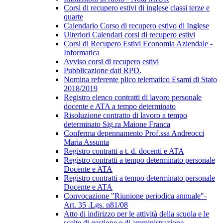
Corsi di recupero estivi di inglese classi terze e
quarte
Calendario Corso di recupero estivo di Inglese
Ulteriori Calendari corsi di recupero estivi
Corsi di Recupero Estivi Economia Aziendale -
Informatica
Avviso corsi di recupero estivi
Pubblicazione dati RPD.
Nomina referente plico telematico Esami di Stato
2018/2019
Registro elenco contratti di lavoro personale
docente e ATA a tempo determinato
Risoluzione contratto di lavoro a tempo
determinato Sig.ra Maione Franca
Conferma depennamento Prof.ssa Andreocci
Maria Assunta
Registro contratti a t. d. docenti e ATA
Registro contratti a tempo determinato personale
Docente e ATA
Registro contratti a tempo determinato personale
Docente e ATA
Convocazione "Riunione periodica annuale"-
Art. 35 .Lgs. n81/08
Atto di indirizzo per le attività della scuola e le
scelte di gestione e di amministrazione