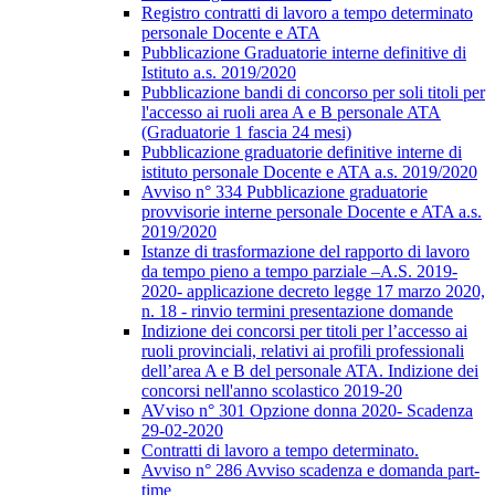
Registro contratti di lavoro a tempo determinato
personale Docente e ATA
Pubblicazione Graduatorie interne definitive di
Istituto a.s. 2019/2020
Pubblicazione bandi di concorso per soli titoli per
l'accesso ai ruoli area A e B personale ATA
(Graduatorie 1 fascia 24 mesi)
Pubblicazione graduatorie definitive interne di
istituto personale Docente e ATA a.s. 2019/2020
Avviso n° 334 Pubblicazione graduatorie
provvisorie interne personale Docente e ATA a.s.
2019/2020
Istanze di trasformazione del rapporto di lavoro
da tempo pieno a tempo parziale –A.S. 2019-
2020- applicazione decreto legge 17 marzo 2020,
n. 18 - rinvio termini presentazione domande
Indizione dei concorsi per titoli per l’accesso ai
ruoli provinciali, relativi ai profili professionali
dell’area A e B del personale ATA. Indizione dei
concorsi nell'anno scolastico 2019-20
AVviso n° 301 Opzione donna 2020- Scadenza
29-02-2020
Contratti di lavoro a tempo determinato.
Avviso n° 286 Avviso scadenza e domanda part-
time