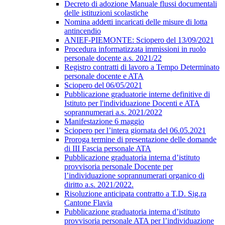
Decreto di adozione Manuale flussi documentali
delle istituzioni scolastiche
Nomina addetti incaricati delle misure di lotta
antincendio
ANIEF-PIEMONTE: Sciopero del 13/09/2021
Procedura informatizzata immissioni in ruolo
personale docente a.s. 2021/22
Registro contratti di lavoro a Tempo Determinato
personale docente e ATA
Sciopero del 06/05/2021
Pubblicazione graduatorie interne definitive di
Istituto per l'individuazione Docenti e ATA
soprannumerari a.s. 2021/2022
Manifestazione 6 maggio
Sciopero per l’intera giornata del 06.05.2021
Proroga termine di presentazione delle domande
di III Fascia personale ATA
Pubblicazione graduatoria interna d’istituto
provvisoria personale Docente per
l’individuazione soprannumerari organico di
diritto a.s. 2021/2022.
Risoluzione anticipata contratto a T.D. Sig.ra
Cantone Flavia
Pubblicazione graduatoria interna d’istituto
provvisoria personale ATA per l’individuazione