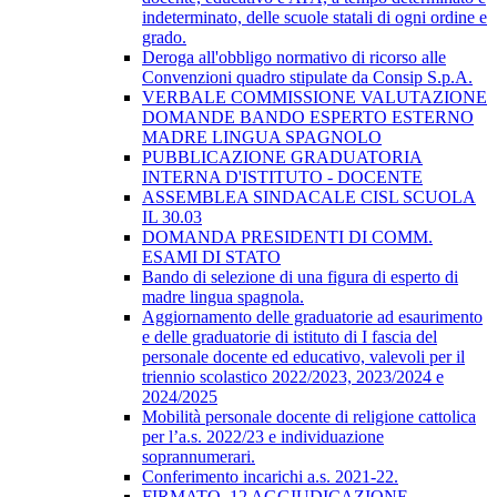
indeterminato, delle scuole statali di ogni ordine e
grado.
Deroga all'obbligo normativo di ricorso alle
Convenzioni quadro stipulate da Consip S.p.A.
VERBALE COMMISSIONE VALUTAZIONE
DOMANDE BANDO ESPERTO ESTERNO
MADRE LINGUA SPAGNOLO
PUBBLICAZIONE GRADUATORIA
INTERNA D'ISTITUTO - DOCENTE
ASSEMBLEA SINDACALE CISL SCUOLA
IL 30.03
DOMANDA PRESIDENTI DI COMM.
ESAMI DI STATO
Bando di selezione di una figura di esperto di
madre lingua spagnola.
Aggiornamento delle graduatorie ad esaurimento
e delle graduatorie di istituto di I fascia del
personale docente ed educativo, valevoli per il
triennio scolastico 2022/2023, 2023/2024 e
2024/2025
Mobilità personale docente di religione cattolica
per l’a.s. 2022/23 e individuazione
soprannumerari.
Conferimento incarichi a.s. 2021-22.
FIRMATO_12 AGGIUDICAZIONE