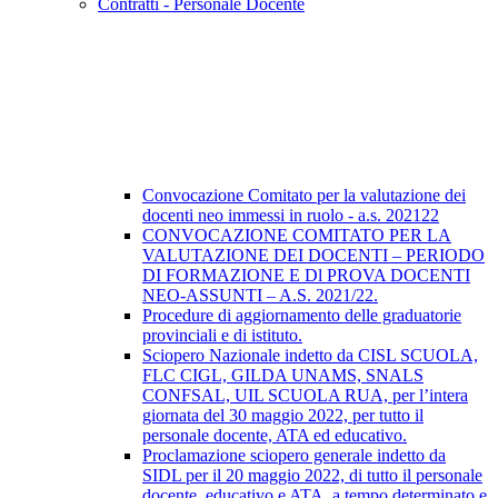
Contratti - Personale Docente
Convocazione Comitato per la valutazione dei
docenti neo immessi in ruolo - a.s. 202122
CONVOCAZIONE COMITATO PER LA
VALUTAZIONE DEI DOCENTI – PERIODO
DI FORMAZIONE E Dl PROVA DOCENTI
NEO-ASSUNTI – A.S. 2021/22.
Procedure di aggiornamento delle graduatorie
provinciali e di istituto.
Sciopero Nazionale indetto da CISL SCUOLA,
FLC CIGL, GILDA UNAMS, SNALS
CONFSAL, UIL SCUOLA RUA, per l’intera
giornata del 30 maggio 2022, per tutto il
personale docente, ATA ed educativo.
Proclamazione sciopero generale indetto da
SIDL per il 20 maggio 2022, di tutto il personale
docente, educativo e ATA, a tempo determinato e