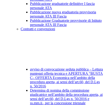
Pubblicazione graduatorie definitive I fascia
personale ATA
Pubblicazione nuova graduatoria provvisoria
personale ATA III Fascia
Pubblicazione Graduatorie provvisorie di Istituto
personale ATA III Fascia
Contratti e convenzioni
avviso di convocazione seduta pubblica – Lettura
punteggi offerta tecnica e APERTURA “BUSTA
C– OFFERTA Economica nell’ambito della
procedura aperta, ai sensi dell’art.60, del D.Lgs
n. 50/2016
Determina di nomina della commissione
giudicatrice nell’ambito della procedura aperta, ai
sensi dell’art.60, del D.Lgs n. 50/2016 e
ss.mm.ii., per la concessione triennale