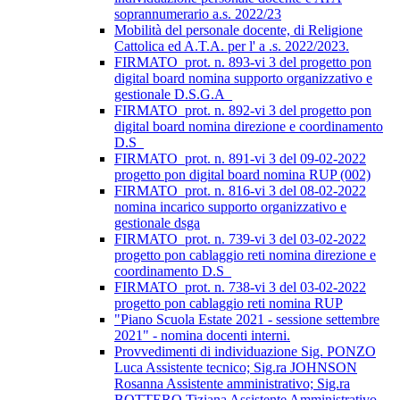
soprannumerario a.s. 2022/23
Mobilità del personale docente, di Religione
Cattolica ed A.T.A. per l' a .s. 2022/2023.
FIRMATO_prot. n. 893-vi 3 del progetto pon
digital board nomina supporto organizzativo e
gestionale D.S.G.A_
FIRMATO_prot. n. 892-vi 3 del progetto pon
digital board nomina direzione e coordinamento
D.S_
FIRMATO_prot. n. 891-vi 3 del 09-02-2022
progetto pon digital board nomina RUP (002)
FIRMATO_prot. n. 816-vi 3 del 08-02-2022
nomina incarico supporto organizzativo e
gestionale dsga
FIRMATO_prot. n. 739-vi 3 del 03-02-2022
progetto pon cablaggio reti nomina direzione e
coordinamento D.S_
FIRMATO_prot. n. 738-vi 3 del 03-02-2022
progetto pon cablaggio reti nomina RUP
"Piano Scuola Estate 2021 - sessione settembre
2021" - nomina docenti interni.
Provvedimenti di individuazione Sig. PONZO
Luca Assistente tecnico; Sig.ra JOHNSON
Rosanna Assistente amministrativo; Sig.ra
BOTTERO Tiziana Assistente Amministrativo.