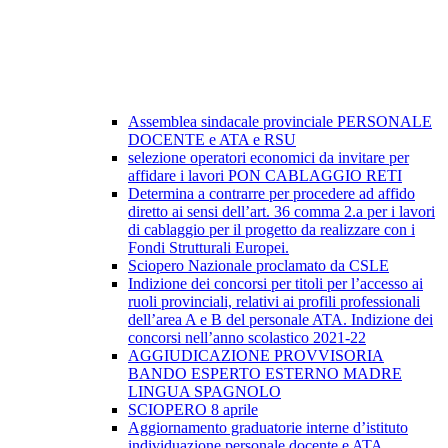
Assemblea sindacale provinciale PERSONALE
DOCENTE e ATA e RSU
selezione operatori economici da invitare per
affidare i lavori PON CABLAGGIO RETI
Determina a contrarre per procedere ad affido
diretto ai sensi dell’art. 36 comma 2.a per i lavori
di cablaggio per il progetto da realizzare con i
Fondi Strutturali Europei.
Sciopero Nazionale proclamato da CSLE
Indizione dei concorsi per titoli per l’accesso ai
ruoli provinciali, relativi ai profili professionali
dell’area A e B del personale ATA. Indizione dei
concorsi nell’anno scolastico 2021-22
AGGIUDICAZIONE PROVVISORIA
BANDO ESPERTO ESTERNO MADRE
LINGUA SPAGNOLO
SCIOPERO 8 aprile
Aggiornamento graduatorie interne d’istituto
individuazione personale docente e ATA