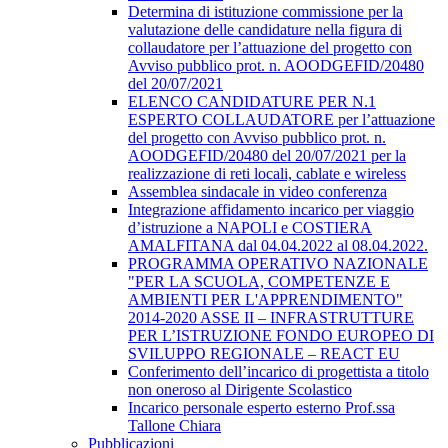
Determina di istituzione commissione per la
valutazione delle candidature nella figura di
collaudatore per l’attuazione del progetto con
Avviso pubblico prot. n. AOODGEFID/20480
del 20/07/2021
ELENCO CANDIDATURE PER N.1
ESPERTO COLLAUDATORE per l’attuazione
del progetto con Avviso pubblico prot. n.
AOODGEFID/20480 del 20/07/2021 per la
realizzazione di reti locali, cablate e wireless
Assemblea sindacale in video conferenza
Integrazione affidamento incarico per viaggio
d’istruzione a NAPOLI e COSTIERA
AMALFITANA dal 04.04.2022 al 08.04.2022.
PROGRAMMA OPERATIVO NAZIONALE
"PER LA SCUOLA, COMPETENZE E
AMBIENTI PER L'APPRENDIMENTO"
2014-2020 ASSE II – INFRASTRUTTURE
PER L’ISTRUZIONE FONDO EUROPEO DI
SVILUPPO REGIONALE – REACT EU
Conferimento dell’incarico di progettista a titolo
non oneroso al Dirigente Scolastico
Incarico personale esperto esterno Prof.ssa
Tallone Chiara
Pubblicazioni