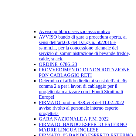
Avviso pubblico servizio assicurativo
AVVISO bando di gara a procedura aperta, ai
sensi dell’art.60, del D.Lgs n. 50/2016 e
ss.mm.ii., per la concessione triennale del
servizio di somministrazione di bevande fredde,
calde, snack,
ORDINE_6786123
PROVVEDIMENTO DI NON ROTAZIONE
PON CABLAGGIO RETI
Determina di affido diretto ai sensi dell’art. 36
comma 2.a per i lavori di cablaggio per il
progetto da realizzare con i Fondi Strutturali
EuropeI.
FIRMATO_prot. n. 938-vi 3 del 11-02-2022
avviso rivolto al personale interno esperto
progettista
GARA NAZIONALE A.F.M. 2022
FIRMATO_BANDO ESPERTO ESTERNO
MADRE LINGUA INGLESE
FIRMATO_05 BANDO ESPERTO ESTERNO