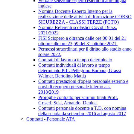
Verbale selezione esperto esterno madre lingua
inglese
Nomina Docente Esperto Interno per la
realizzazione delle attività di formazione CORSO
SICUREZZA - CLASSI TERZE (PCTO)
Nomina Referenti scolastici Covid-19 a.s.
2021/2022
FISI Sciopero a oltranza dalle ore 00,01 del 21
ottobre alle ore 23,59 del 31 ottobre 2021.
Permessi straordinari per il diritto allo studio anno
solare 2022.
Contratti di lavoro a tempo determinato
Contratti individuali di lavoro a tempo
determinato Prff. Pellegrino Barbara, Grassi
Walmer, Bertolino Mattia
Contratti prestazioni d'opera personale esterno e
corsi di recupero personale interno a.s.
2018/2019
Proroghe contratto per scrutini finali Proff.
Griseri, Seia, Arnaudo, Denina
Contratti personale docente a T.D. con nomina
della scuola da settembre 2016 ad agosto 2017
Contratti - Personale ATA