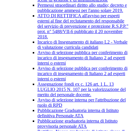
Permessi straordinari diritto allo studio; decreto e
pubblicazione ammessi per l'anno solare 2019.
ATTO DI RETTIFICA all'avviso per esperti
esterni al fine del reclutamento del responsabile
del servizio di prevenzione e protezione R.S.P.P.”
prot. n° 5488/VII-6 pubblicato il 20 novembre
2018.
Incarico di Insegnamento di italiano L2 - Verbale
di valutazione curricula candidati
Avviso di selezione pubblica per conferimento di
incarico di insegnamento di Italiano 2 ad esperti
interni o esterni
Avviso di selezione pubblica per conferimento di
incarico di insegnamento di Italiano 2 ad esperti
interni o esterni
Assegnazione fondi ex c. 126 art. 1 L. 13
LUGLIO 2015 N. 107 per la valorizzazione del
merito del personale docente.
Avviso di selezione interna per l'attribuzione del
ruolo di RPD
Pubblicazione Graduatoria interna di Istituto
definitiva Personale ATA
Pubblicazione graduatoria interna di Istituto
provvisoria personale ATA