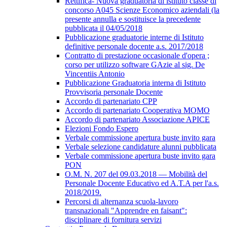
Rettifica- Nuova graduatoria di istituto classe di
concorso A045 Scienze Economico aziendali (la
presente annulla e sostituisce la precedente
pubblicata il 04/05/2018
Pubblicazione graduatorie interne di Istituto
definitive personale docente a.s. 2017/2018
Contratto di prestazione occasionale d'opera ;
corso per utilizzo software GAzie al sig. De
Vincentiis Antonio
Pubblicazione Graduatoria interna di Istituto
Provvisoria personale Docente
Accordo di partenariato CPP
Accordo di partenariato Cooperativa MOMO
Accordo di partenariato Associazione APICE
Elezioni Fondo Espero
Verbale commissione apertura buste invito gara
Verbale selezione candidature alunni pubblicata
Verbale commissione apertura buste invito gara
PON
O.M. N. 207 del 09.03.2018 — Mobilità del
Personale Docente Educativo ed A.T.A per l'a.s.
2018/2019.
Percorsi di alternanza scuola-lavoro
transnazionali "Apprendre en faisant":
disciplinare di fornitura servizi