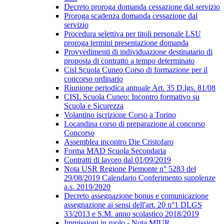
Decreto proroga domanda cessazione dal servizio
Proroga scadenza domanda cessazione dal
servizio
Procedura selettiva per titoli personale LSU
proroga termini presentazione domanda
Provvedimenti di individuazione destinatario di
proposta di contratto a tempo determinato
Cisl Scuola Cuneo Corso di formazione per il
concorso ordinario
Riunione periodica annuale Art. 35 D.lgs. 81/08
CISL Scuola Cuneo: Incontro formativo su
Scuola e Sicurezza
Volantino iscrizione Corso a Torino
Locandina corso di preparazione al concorso
Concorso
Assemblea incontro Die Cristofaro
Forma MAD Scuola Secondaria
Contratti di lavoro dal 01/09/2019
Nota USR Regione Piemonte n° 5283 del
29/08/2019 Calendario Conferimento supplenze
a.s. 2019/2020
Decreto assegnazione bonus e comunicazione
assegnazione ai sensi dell'art. 20 n°1 DLGS
33/2013 e S.M. anno scolastico 2018/2019
Immissioni in ruolo - Nota MIUR