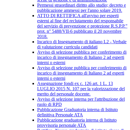
Permessi straordinari diritto allo studio; decreto e
pubblicazione ammessi per l'anno solare 2019.
ATTO DI RETTIFICA all'avviso per esperti
esterni al fine del reclutamento del responsabile
del servizio di prevenzione e protezione R.S.P.P.”
prot. n° 5488/VII-6 pubblicato il 20 novembre
2018.
Incarico di Insegnamento di italiano L2 - Verbale
di valutazione curricula candidati
Avviso di selezione pubblica per conferimento di
incarico di insegnamento di Italiano 2 ad esperti
interni o esterni
Avviso di selezione pubblica per conferimento di
incarico di insegnamento di Italiano 2 ad esperti
interni o esterni
Assegnazione fondi ex c. 126 art. 1 L. 13
LUGLIO 2015 N. 107 per la valorizzazione del
merito del personale docente.
Avviso di selezione interna per l'attribuzione del
ruolo di RPD
Pubblicazione Graduatoria interna di Istituto
definitiva Personale ATA
Pubblicazione graduatoria interna di Istituto
provvisoria personale ATA