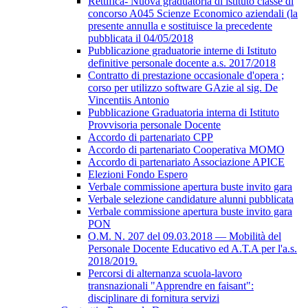
Rettifica- Nuova graduatoria di istituto classe di
concorso A045 Scienze Economico aziendali (la
presente annulla e sostituisce la precedente
pubblicata il 04/05/2018
Pubblicazione graduatorie interne di Istituto
definitive personale docente a.s. 2017/2018
Contratto di prestazione occasionale d'opera ;
corso per utilizzo software GAzie al sig. De
Vincentiis Antonio
Pubblicazione Graduatoria interna di Istituto
Provvisoria personale Docente
Accordo di partenariato CPP
Accordo di partenariato Cooperativa MOMO
Accordo di partenariato Associazione APICE
Elezioni Fondo Espero
Verbale commissione apertura buste invito gara
Verbale selezione candidature alunni pubblicata
Verbale commissione apertura buste invito gara
PON
O.M. N. 207 del 09.03.2018 — Mobilità del
Personale Docente Educativo ed A.T.A per l'a.s.
2018/2019.
Percorsi di alternanza scuola-lavoro
transnazionali "Apprendre en faisant":
disciplinare di fornitura servizi