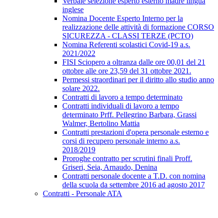
Verbale selezione esperto esterno madre lingua
inglese
Nomina Docente Esperto Interno per la
realizzazione delle attività di formazione CORSO
SICUREZZA - CLASSI TERZE (PCTO)
Nomina Referenti scolastici Covid-19 a.s.
2021/2022
FISI Sciopero a oltranza dalle ore 00,01 del 21
ottobre alle ore 23,59 del 31 ottobre 2021.
Permessi straordinari per il diritto allo studio anno
solare 2022.
Contratti di lavoro a tempo determinato
Contratti individuali di lavoro a tempo
determinato Prff. Pellegrino Barbara, Grassi
Walmer, Bertolino Mattia
Contratti prestazioni d'opera personale esterno e
corsi di recupero personale interno a.s.
2018/2019
Proroghe contratto per scrutini finali Proff.
Griseri, Seia, Arnaudo, Denina
Contratti personale docente a T.D. con nomina
della scuola da settembre 2016 ad agosto 2017
Contratti - Personale ATA