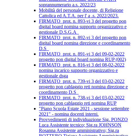
soprannumerario a.s. 2022/23
Mobilità del personale docente, di Religione
Cattolica ed A.T.A. per l' a .s. 2022/2023.
FIRMATO_prot. n. 893-vi 3 del progetto pon
digital board nomina supporto organizzativo e
gestionale D.S.G.A_
FIRMATO_prot. n. 892-vi 3 del progetto pon
digital board nomina direzione e coordinamento
D.S_
FIRMATO_prot. n. 891-vi 3 del 09-02-2022
progetto pon digital board nomina RUP (002)
FIRMATO_prot. n. 816-vi 3 del 08-02-2022
nomina incarico supporto organizzativo e
gestionale dsga
FIRMATO_prot. n. 739-vi 3 del 03-02-2022
progetto pon cablaggio reti nomina direzione e
coordinamento D.S_
FIRMATO_prot. n. 738-vi 3 del 03-02-2022
progetto pon cablaggio reti nomina RUP
"Piano Scuola Estate 2021 - sessione settembre
2021" - nomina docenti interni.
Provvedimenti di individuazione Sig. PONZO
Luca Assistente tecnico; Sig.ra JOHNSON
Rosanna Assistente amministrativo; Sig.ra
BOTTERO Tiziana Assistente Amministrativo.