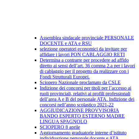
Assemblea sindacale provinciale PERSONALE
DOCENTE e ATA e RSU
selezione operatori economici da invitare per
affidare i lavori PON CABLAGGIO RETI
Determina a contrarre per procedere ad affido
diretto ai sensi dell’art. 36 comma 2.a per i lavori
di cablaggio per il progetto da realizzare con i
Fondi Strutturali Europei.
Sciopero Nazionale proclamato da CSLE
Indizione dei concorsi per titoli per l’accesso ai
ruoli provinciali, relativi ai profili professionali
dell’area A e B del personale ATA. Indizione dei
concorsi nell’anno scolastico 2021-22
AGGIUDICAZIONE PROVVISORIA
BANDO ESPERTO ESTERNO MADRE
LINGUA SPAGNOLO
SCIOPERO 8 aprile
Aggiornamento graduatorie interne d’istituto
individuazione personale docente e ATA