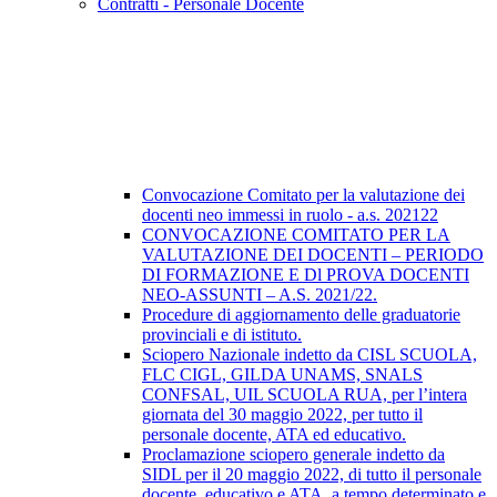
Contratti - Personale Docente
Convocazione Comitato per la valutazione dei
docenti neo immessi in ruolo - a.s. 202122
CONVOCAZIONE COMITATO PER LA
VALUTAZIONE DEI DOCENTI – PERIODO
DI FORMAZIONE E Dl PROVA DOCENTI
NEO-ASSUNTI – A.S. 2021/22.
Procedure di aggiornamento delle graduatorie
provinciali e di istituto.
Sciopero Nazionale indetto da CISL SCUOLA,
FLC CIGL, GILDA UNAMS, SNALS
CONFSAL, UIL SCUOLA RUA, per l’intera
giornata del 30 maggio 2022, per tutto il
personale docente, ATA ed educativo.
Proclamazione sciopero generale indetto da
SIDL per il 20 maggio 2022, di tutto il personale
docente, educativo e ATA, a tempo determinato e