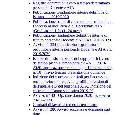
Registro contratti di lavoro a tempo determinato
personale Docente e ATA
Pubblicazione Graduatorie interne definitive di
Istituto a.s. 2019/2020
Pubblicazione bandi di concorso per soli titoli per
l'accesso ai ruoli area A e B personale ATA
(Graduatorie 1 fascia 24 mesi)
Pubblicazione graduatorie definitive interne di
istituto personale Docente e ATA a.s. 2019/2020
Avviso n° 334 Pubblicazione graduatorie
provvisorie interne personale Docente e ATA a.s.
2019/2020
Istanze di trasformazione del rapporto di lavoro
da tempo pieno a tempo parziale –A.S. 2019-
2020- applicazione decreto legge 17 marzo 2020,
n. 18 - rinvio termini presentazione domande
Indizione dei concorsi per titoli per l’accesso ai
ruoli provinciali, relativi ai profili professionali
dell’area A e B del personale ATA. Indizione dei
concorsi nell'anno scolastico 2019-20
AVviso n° 301 Opzione donna 2020- Scadenza
29-02-2020
Contratti di lavoro a tempo determinato.
Avviso n° 286 Avviso scadenza e domanda part-
time