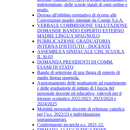
indeterminato, delle scuole statali di ogni ordine e
grado.
Deroga all'obbligo normativo di ricorso alle
Convenzioni quadro stipulate da Consip S.p.A.
VERBALE COMMISSIONE VALUTAZIONE
DOMANDE BANDO ESPERTO ESTERNO
MADRE LINGUA SPAGNOLO
PUBBLICAZIONE GRADUATORIA
INTERNA D'ISTITUTO - DOCENTE
ASSEMBLEA SINDACALE CISL SCUOLA
IL 30.03
DOMANDA PRESIDENTI DI COMM.
ESAMI DI STATO
Bando di selezione di una figura di esperto di
madre lingua spagnola.
Aggiornamento delle graduatorie ad esaurimento
e delle graduatorie di istituto di I fascia del
personale docente ed educativo, valevoli per il
triennio scolastico 2022/2023, 2023/2024 e
2024/2025
Mobilità personale docente di religione cattolica
per l’a.s. 2022/23 e individuazione
soprannumerari.
Conferimento incarichi a.s. 2021-22.
FIRMATO_12 AGGIUDICAZIONE