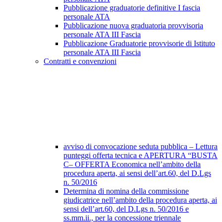
Pubblicazione graduatorie definitive I fascia
personale ATA
Pubblicazione nuova graduatoria provvisoria
personale ATA III Fascia
Pubblicazione Graduatorie provvisorie di Istituto
personale ATA III Fascia
Contratti e convenzioni
avviso di convocazione seduta pubblica – Lettura
punteggi offerta tecnica e APERTURA “BUSTA
C– OFFERTA Economica nell’ambito della
procedura aperta, ai sensi dell’art.60, del D.Lgs
n. 50/2016
Determina di nomina della commissione
giudicatrice nell’ambito della procedura aperta, ai
sensi dell’art.60, del D.Lgs n. 50/2016 e
ss.mm.ii., per la concessione triennale