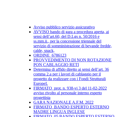
Avviso pubblico servizio assicurativo
AVVISO bando di gara a procedura aperta, ai
sensi dell’art.60, del D.Lgs n. 50/2016 e
ss.mm.ii., per la concessione triennale del
servizio di somministrazione di bevande fredde,
calde, snack,
ORDINE_6786123
PROVVEDIMENTO DI NON ROTAZIONE
PON CABLAGGIO RETI
Determina di affido diretto ai sensi dell’art. 36
comma 2.a per i lavori di cablaggio per il
progetto da realizzare con i Fondi Strutturali
EuropeI.
FIRMATO_prot. n. 938-vi 3 del 11-02-2022
avviso rivolto al personale interno esperto
progettista
GARA NAZIONALE A.F.M. 2022
FIRMATO_BANDO ESPERTO ESTERNO
MADRE LINGUA INGLESE
FIRMATO_05 BANDO ESPERTO ESTERNO