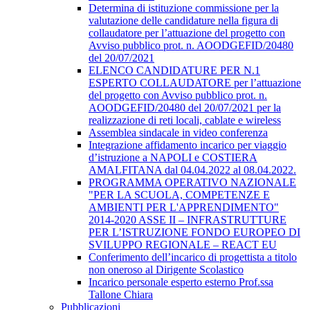
Determina di istituzione commissione per la
valutazione delle candidature nella figura di
collaudatore per l’attuazione del progetto con
Avviso pubblico prot. n. AOODGEFID/20480
del 20/07/2021
ELENCO CANDIDATURE PER N.1
ESPERTO COLLAUDATORE per l’attuazione
del progetto con Avviso pubblico prot. n.
AOODGEFID/20480 del 20/07/2021 per la
realizzazione di reti locali, cablate e wireless
Assemblea sindacale in video conferenza
Integrazione affidamento incarico per viaggio
d’istruzione a NAPOLI e COSTIERA
AMALFITANA dal 04.04.2022 al 08.04.2022.
PROGRAMMA OPERATIVO NAZIONALE
"PER LA SCUOLA, COMPETENZE E
AMBIENTI PER L'APPRENDIMENTO"
2014-2020 ASSE II – INFRASTRUTTURE
PER L’ISTRUZIONE FONDO EUROPEO DI
SVILUPPO REGIONALE – REACT EU
Conferimento dell’incarico di progettista a titolo
non oneroso al Dirigente Scolastico
Incarico personale esperto esterno Prof.ssa
Tallone Chiara
Pubblicazioni