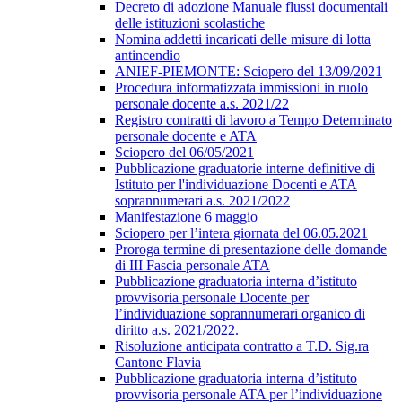
Decreto di adozione Manuale flussi documentali
delle istituzioni scolastiche
Nomina addetti incaricati delle misure di lotta
antincendio
ANIEF-PIEMONTE: Sciopero del 13/09/2021
Procedura informatizzata immissioni in ruolo
personale docente a.s. 2021/22
Registro contratti di lavoro a Tempo Determinato
personale docente e ATA
Sciopero del 06/05/2021
Pubblicazione graduatorie interne definitive di
Istituto per l'individuazione Docenti e ATA
soprannumerari a.s. 2021/2022
Manifestazione 6 maggio
Sciopero per l’intera giornata del 06.05.2021
Proroga termine di presentazione delle domande
di III Fascia personale ATA
Pubblicazione graduatoria interna d’istituto
provvisoria personale Docente per
l’individuazione soprannumerari organico di
diritto a.s. 2021/2022.
Risoluzione anticipata contratto a T.D. Sig.ra
Cantone Flavia
Pubblicazione graduatoria interna d’istituto
provvisoria personale ATA per l’individuazione