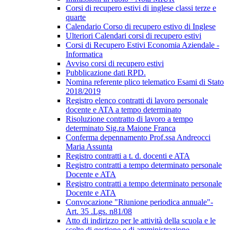
Corsi di recupero estivi di inglese classi terze e
quarte
Calendario Corso di recupero estivo di Inglese
Ulteriori Calendari corsi di recupero estivi
Corsi di Recupero Estivi Economia Aziendale -
Informatica
Avviso corsi di recupero estivi
Pubblicazione dati RPD.
Nomina referente plico telematico Esami di Stato
2018/2019
Registro elenco contratti di lavoro personale
docente e ATA a tempo determinato
Risoluzione contratto di lavoro a tempo
determinato Sig.ra Maione Franca
Conferma depennamento Prof.ssa Andreocci
Maria Assunta
Registro contratti a t. d. docenti e ATA
Registro contratti a tempo determinato personale
Docente e ATA
Registro contratti a tempo determinato personale
Docente e ATA
Convocazione "Riunione periodica annuale"-
Art. 35 .Lgs. n81/08
Atto di indirizzo per le attività della scuola e le
scelte di gestione e di amministrazione