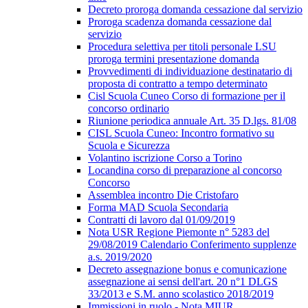
Decreto proroga domanda cessazione dal servizio
Proroga scadenza domanda cessazione dal
servizio
Procedura selettiva per titoli personale LSU
proroga termini presentazione domanda
Provvedimenti di individuazione destinatario di
proposta di contratto a tempo determinato
Cisl Scuola Cuneo Corso di formazione per il
concorso ordinario
Riunione periodica annuale Art. 35 D.lgs. 81/08
CISL Scuola Cuneo: Incontro formativo su
Scuola e Sicurezza
Volantino iscrizione Corso a Torino
Locandina corso di preparazione al concorso
Concorso
Assemblea incontro Die Cristofaro
Forma MAD Scuola Secondaria
Contratti di lavoro dal 01/09/2019
Nota USR Regione Piemonte n° 5283 del
29/08/2019 Calendario Conferimento supplenze
a.s. 2019/2020
Decreto assegnazione bonus e comunicazione
assegnazione ai sensi dell'art. 20 n°1 DLGS
33/2013 e S.M. anno scolastico 2018/2019
Immissioni in ruolo - Nota MIUR